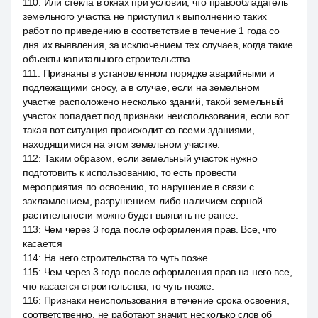
110
:
Или стекла в окнах при условии, что правообладатель
земельного участка не приступил к выполнению таких
работ по приведению в соответствие в течение 1 года со
дня их выявления, за исключением тех случаев, когда такие
объекты капитального строительства
111
:
Признаны в установленном порядке аварийными и
подлежащими сносу, а в случае, если на земельном
участке расположено несколько зданий, такой земельный
участок попадает под признаки неиспользования, если вот
такая вот ситуация происходит со всеми зданиями,
находящимися на этом земельном участке.
112
:
Таким образом, если земельный участок нужно
подготовить к использованию, то есть провести
мероприятия по освоению, то нарушение в связи с
захламлением, разрушением либо наличием сорной
растительности можно будет выявить не ранее.
113
:
Чем через 3 года после оформления прав. Все, что
касается
114
:
На него строительства то чуть позже.
115
:
Чем через 3 года после оформления прав на него все,
что касается строительства, то чуть позже.
116
:
Признаки неиспользования в течение срока освоения,
соответственно, не работают значит, несколько слов об