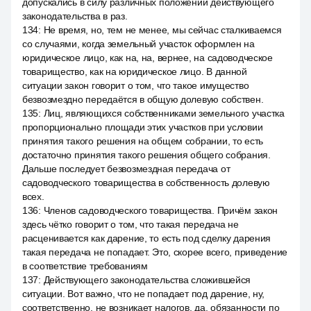
допускались в силу различных положений действующего
законодательства в раз.
134
:
Не время, но, тем не менее, мы сейчас сталкиваемся
со случаями, когда земельный участок оформлен на
юридическое лицо, как на, на, вернее, на садоводческое
товарищество, как на юридическое лицо. В данной
ситуации закон говорит о том, что такое имущество
безвозмездно передаётся в общую долевую собствен.
135
:
Лиц, являющихся собственниками земельного участка
пропорционально площади этих участков при условии
принятия такого решения на общем собрании, то есть
достаточно принятия такого решения общего собрания.
Дальше последует безвозмездная передача от
садоводческого товарищества в собственность долевую
всех.
136
:
Членов садоводческого товарищества. Причём закон
здесь чётко говорит о том, что такая передача не
расценивается как дарение, то есть под сделку дарения
такая передача не попадает. Это, скорее всего, приведение
в соответствие требованиям
137
:
Действующего законодательства сложившейся
ситуации. Вот важно, что не попадает под дарение, ну,
соответственно, не возникает налогов, да, обязанности по