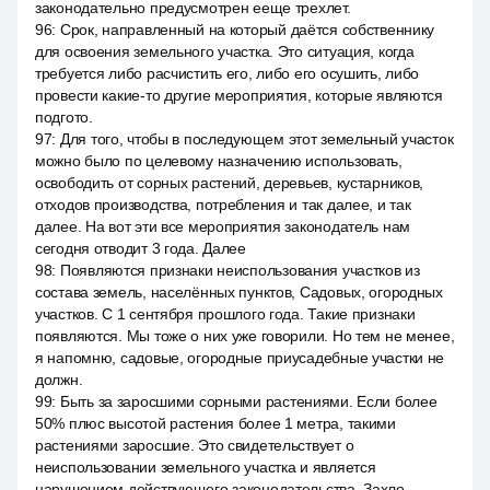
законодательно предусмотрен ееще трехлет.
96
:
Срок, направленный на который даётся собственнику
для освоения земельного участка. Это ситуация, когда
требуется либо расчистить его, либо его осушить, либо
провести какие-то другие мероприятия, которые являются
подгото.
97
:
Для того, чтобы в последующем этот земельный участок
можно было по целевому назначению использовать,
освободить от сорных растений, деревьев, кустарников,
отходов производства, потребления и так далее, и так
далее. На вот эти все мероприятия законодатель нам
сегодня отводит 3 года. Далее
98
:
Появляются признаки неиспользования участков из
состава земель, населённых пунктов, Садовых, огородных
участков. С 1 сентября прошлого года. Такие признаки
появляются. Мы тоже о них уже говорили. Но тем не менее,
я напомню, садовые, огородные приусадебные участки не
должн.
99
:
Быть за заросшими сорными растениями. Если более
50% плюс высотой растения более 1 метра, такими
растениями заросшие. Это свидетельствует о
неиспользовании земельного участка и является
нарушением действующего законодательства. Захло