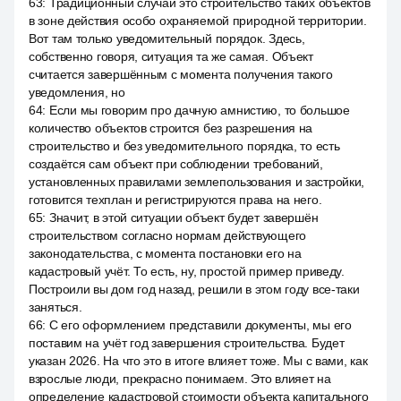
63
:
Традиционный случай это строительство таких объектов
в зоне действия особо охраняемой природной территории.
Вот там только уведомительный порядок. Здесь,
собственно говоря, ситуация та же самая. Объект
считается завершённым с момента получения такого
уведомления, но
64
:
Если мы говорим про дачную амнистию, то большое
количество объектов строится без разрешения на
строительство и без уведомительного порядка, то есть
создаётся сам объект при соблюдении требований,
установленных правилами землепользования и застройки,
готовится техплан и регистрируются права на него.
65
:
Значит, в этой ситуации объект будет завершён
строительством согласно нормам действующего
законодательства, с момента постановки его на
кадастровый учёт. То есть, ну, простой пример приведу.
Построили вы дом год назад, решили в этом году все-таки
заняться.
66
:
С его оформлением представили документы, мы его
поставим на учёт год завершения строительства. Будет
указан 2026. На что это в итоге влияет тоже. Мы с вами, как
взрослые люди, прекрасно понимаем. Это влияет на
определение кадастровой стоимости объекта капитального