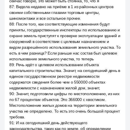
сейчас говорю, это может быть стоянка, то, что я
87
:
Видела недавно на приёме в 1 из районных центров
своими собственными глазами торговые центры,
шиномонтажи и все остальное прочее.
88
:
После того, как соответствующие изменения будут
приняты, государственные инспекторы по использованию и
охране земель приступят к проверке эксплуатации зданий и
сооружений в соответствии с целевым назначением и
видом разрешённого использования земельного участка. То
есть в чем разница? Если раньше нас состав был целевое
использование земельного участка, то теперь
89
:
Речь идёт о целевом использовании объекта
капитального строительства. Значит, на сегодняшний день в
едином государственном реестре недвижимости
содержатся сведения более чем о 550000 объектах
недвижимости с назначением жилой дом, значит,
90
:
Значит, подготовили цифры по местоположению, из них
по 67 процентам объектов. Это 366000 с хвостиком.
Местоположение жилых домов на территории земельного
участка не определено. То есть это очень большой процент
требова.
91
:
И на сегодняшний день действующего
законодательства, таких как по земле, об определении