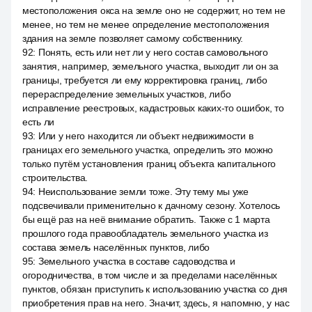
местоположения окса на земле оно не содержит, но тем не
менее, но тем не менее определение местоположения
здания на земле позволяет самому собственнику.
92
:
Понять, есть или нет ли у него состав самовольного
занятия, например, земельного участка, выходит ли он за
границы, требуется ли ему корректировка границ, либо
перераспределение земельных участков, либо
исправление реестровых, кадастровых каких-то ошибок, то
есть ли
93
:
Или у него находится ли объект недвижимости в
границах его земельного участка, определить это можно
только путём установления границ объекта капитального
строительства.
94
:
Неиспользование земли тоже. Эту тему мы уже
подсвечивали применительно к дачному сезону. Хотелось
бы ещё раз на неё внимание обратить. Также с 1 марта
прошлого года правообладатель земельного участка из
состава земель населённых пунктов, либо
95
:
Земельного участка в составе садоводства и
огородничества, в том числе и за пределами населённых
пунктов, обязан приступить к использованию участка со дня
приобретения прав на него. Значит, здесь, я напомню, у нас