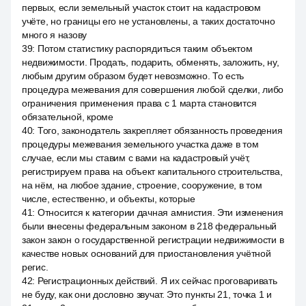
первых, если земельный участок стоит на кадастровом
учёте, но границы его не установлены, а таких достаточно
много я назову
39
:
Потом статистику распорядиться таким объектом
недвижимости. Продать, подарить, обменять, заложить, ну,
любым другим образом будет невозможно. То есть
процедура межевания для совершения любой сделки, либо
ограничения применения права с 1 марта становится
обязательной, кроме
40
:
Того, законодатель закрепляет обязанность проведения
процедуры межевания земельного участка даже в том
случае, если мы ставим с вами на кадастровый учёт,
регистрируем права на объект капитального строительства,
на нём, на любое здание, строение, сооружение, в том
числе, естественно, и объекты, которые
41
:
Относится к категории дачная амнистия. Эти изменения
были внесены федеральным законом в 218 федеральный
закон закон о государственной регистрации недвижимости в
качестве новых оснований для приостановления учётной
регис.
42
:
Регистрационных действий. Я их сейчас проговаривать
не буду, как они дословно звучат. Это пункты 21, точка 1 и