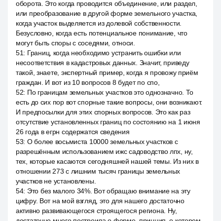
оборота. Это когда проводится объединение, или раздел,
или преобразование в другой форме земельного участка,
когда участок выделяется из долевой собственности.
Безусловно, когда есть потенциальное понимание, что
могут быть споры с соседями, относи.
51
:
Границ, когда необходимо устранить ошибки или
несоответствия в кадастровых данных. Значит, приведу
такой, знаете, экспертный пример, когда я провожу приём
граждан. И вот из 10 вопросов 8 будет по спо,
52
:
По границам земельных участков это однозначно. То
есть до сих пор вот спорные такие вопросы, они возникают.
И предпосылки для этих спорных вопросов. Это как раз
отсутствие установленных границ по состоянию на 1 июня
26 года в егрн содержатся сведения
53
:
О более восьмиста 10000 земельных участков с
разрешённым использованием ижс садоводство лпх, ну,
тех, которые касаются сегодняшней нашей темы. Из них в
отношении 273 с лишним тысяч границы земельных
участков не установлены.
54
:
Это без малого 34%. Вот обращаю внимание на эту
цифру. Вот на мой взгляд, это для нашего достаточно
активно развивающегося строящегося региона. Ну,
достаточно много построила о форме, принцип, о котором