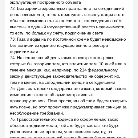
эксплуатация построенного объекта
72
:
Без зарегистрированных прав на него на сегодняшний
день невозможно, то есть приступить к эксплуатации этого
объекта возможно только после того, как сведения о нём
внесены в единый государственный реестр недвижимости,
то есть, по большому счёту, подключение света
73
:
Газа и воды на по постоянной схеме будет невозможно
без выписки из единого государственного реестра
недвижимости.
74
:
На сегодняшний день каких-то конкретных сроков,
которые бы говорили там, что в течение там, 10 дней или в
течение месяца, как, например, по 214 федеральному
закону, действующее законодательство не содержит, но,
тем не менее, на сегодняшний день, на сегодняшний
75
:
День есть проект федерального закона, который вносит
изменения в кодекс об административных
правонарушениях. Пока проект, мы об этом будем говорить
чуть позже, но этот проект уже предусматривает санкции за
несоблюдение требований.
76
:
Градостроительного кодекса по оформлению таких
объектов недвижимости, чей это будет состав, кто будет
уполномоченным органом, уполномоченным, ну, на
контроль за эксплуатацией таких объектов без полученного