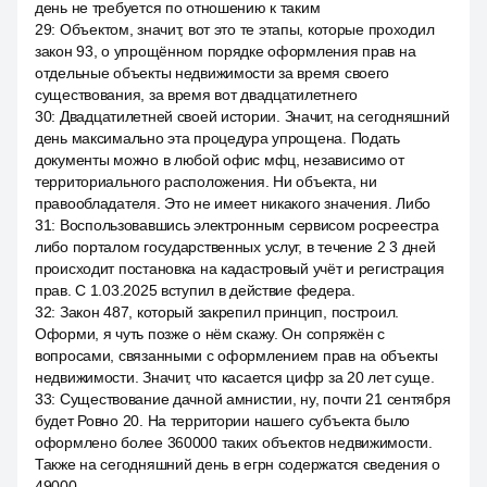
день не требуется по отношению к таким
29
:
Объектом, значит, вот это те этапы, которые проходил
закон 93, о упрощённом порядке оформления прав на
отдельные объекты недвижимости за время своего
существования, за время вот двадцатилетнего
30
:
Двадцатилетней своей истории. Значит, на сегодняшний
день максимально эта процедура упрощена. Подать
документы можно в любой офис мфц, независимо от
территориального расположения. Ни объекта, ни
правообладателя. Это не имеет никакого значения. Либо
31
:
Воспользовавшись электронным сервисом росреестра
либо порталом государственных услуг, в течение 2 3 дней
происходит постановка на кадастровый учёт и регистрация
прав. С 1.03.2025 вступил в действие федера.
32
:
Закон 487, который закрепил принцип, построил.
Оформи, я чуть позже о нём скажу. Он сопряжён с
вопросами, связанными с оформлением прав на объекты
недвижимости. Значит, что касается цифр за 20 лет суще.
33
:
Существование дачной амнистии, ну, почти 21 сентября
будет Ровно 20. На территории нашего субъекта было
оформлено более 360000 таких объектов недвижимости.
Также на сегодняшний день в егрн содержатся сведения о
49000