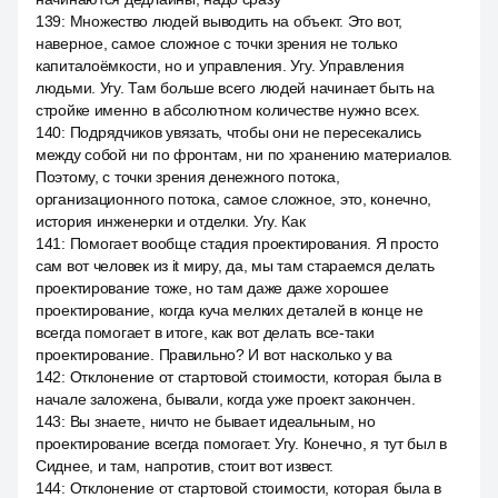
139
:
Множество людей выводить на объект. Это вот,
наверное, самое сложное с точки зрения не только
капиталоёмкости, но и управления. Угу. Управления
людьми. Угу. Там больше всего людей начинает быть на
стройке именно в абсолютном количестве нужно всех.
140
:
Подрядчиков увязать, чтобы они не пересекались
между собой ни по фронтам, ни по хранению материалов.
Поэтому, с точки зрения денежного потока,
организационного потока, самое сложное, это, конечно,
история инженерки и отделки. Угу. Как
141
:
Помогает вообще стадия проектирования. Я просто
сам вот человек из it миру, да, мы там стараемся делать
проектирование тоже, но там даже даже хорошее
проектирование, когда куча мелких деталей в конце не
всегда помогает в итоге, как вот делать все-таки
проектирование. Правильно? И вот насколько у ва
142
:
Отклонение от стартовой стоимости, которая была в
начале заложена, бывали, когда уже проект закончен.
143
:
Вы знаете, ничто не бывает идеальным, но
проектирование всегда помогает. Угу. Конечно, я тут был в
Сиднее, и там, напротив, стоит вот извест.
144
:
Отклонение от стартовой стоимости, которая была в