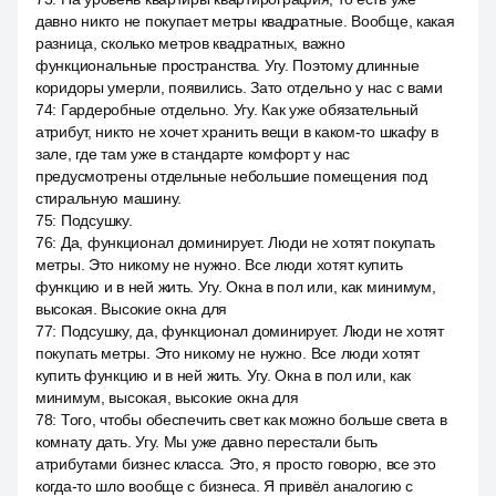
давно никто не покупает метры квадратные. Вообще, какая
разница, сколько метров квадратных, важно
функциональные пространства. Угу. Поэтому длинные
коридоры умерли, появились. Зато отдельно у нас с вами
74
:
Гардеробные отдельно. Угу. Как уже обязательный
атрибут, никто не хочет хранить вещи в каком-то шкафу в
зале, где там уже в стандарте комфорт у нас
предусмотрены отдельные небольшие помещения под
стиральную машину.
75
:
Подсушку.
76
:
Да, функционал доминирует. Люди не хотят покупать
метры. Это никому не нужно. Все люди хотят купить
функцию и в ней жить. Угу. Окна в пол или, как минимум,
высокая. Высокие окна для
77
:
Подсушку, да, функционал доминирует. Люди не хотят
покупать метры. Это никому не нужно. Все люди хотят
купить функцию и в ней жить. Угу. Окна в пол или, как
минимум, высокая, высокие окна для
78
:
Того, чтобы обеспечить свет как можно больше света в
комнату дать. Угу. Мы уже давно перестали быть
атрибутами бизнес класса. Это, я просто говорю, все это
когда-то шло вообще с бизнеса. Я привёл аналогию с