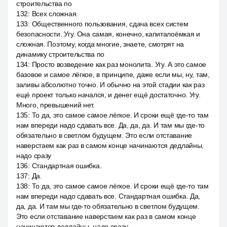
строительства по
132
:
Всех сложная.
133
:
Общественного пользования, сдача всех систем
безопасности. Угу. Она самая, конечно, капиталоёмкая и
сложная. Поэтому, когда многие, знаете, смотрят на
динамику строительства по
134
:
Просто возведение как раз монолита. Угу. А это самое
базовое и самое лёгкое, в принципе, даже если мы, ну, там,
заливы абсолютно точно. И обычно на этой стадии как раз
ещё проект только начался, и денег ещё достаточно. Угу.
Много, превышений нет.
135
:
То да, это самое самое лёгкое. И сроки ещё где-то там
нам впереди надо сдавать все. Да, да, да. И там мы где-то
обязательно в светлом будущем. Это если отставание
наверстаем как раз в самом конце начинаются дедлайны,
надо сразу
136
:
Стандартная ошибка.
137
:
Да.
138
:
То да, это самое самое лёгкое. И сроки ещё где-то там
нам впереди надо сдавать все. Стандартная ошибка. Да,
да, да. И там мы где-то обязательно в светлом будущем.
Это если отставание наверстаем как раз в самом конце
начинаются дедлайны, надо сразу