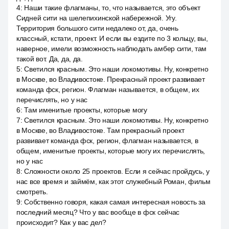
4
:
Наши такие флагманы, то, что называется, это объект
Сидней сити на шелепихинской набережной. Угу.
Территория большого сити недалеко от, да, очень
классный, кстати, проект. И если вы ездите по 3 кольцу, вы,
наверное, имели возможность наблюдать амбер сити, там
такой вот. Да, да, да.
5
:
Светился красным. Это наши локомотивы. Ну, конкретно
в Москве, во Владивостоке. Прекрасный проект развивает
команда фск, регион. Флагман называется, в общем, их
перечислять, но у нас
6
:
Там именитые проекты, которые могу
7
:
Светился красным. Это наши локомотивы. Ну, конкретно
в Москве, во Владивостоке. Там прекрасный проект
развивает команда фск, регион, флагман называется, в
общем, именитые проекты, которые могу их перечислять,
но у нас
8
:
Сложности около 25 проектов. Если я сейчас пройдусь, у
нас все время и займём, как этот служебный Роман, фильм
смотреть.
9
:
Собственно говоря, какая самая интересная новость за
последний месяц? Что у вас вообще в фск сейчас
происходит? Как у вас дел?