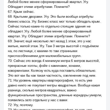
Любой более менее сформированный квартал. Угу.
Обладает этими атрибутами. Помните?
67
:
Крым сейчас.
68
:
Крытыми дворами. Угу. Это были вообще атрибуты
бизнес класса. Угу. Бизнес класс мог только обладать крым.
Сейчас только какие-то отдельно стоящие здания не
обладают. Угу. Любой более менее сформированный
квартал. Угу. Обладает этими атрибутами. Помните?
69
:
Значит, ещё несколько лет назад 1 этаж, это у нас
жилые, жилой этаж. Угу. Там 3 метра высотой с подъёмом
на, по лестнице, с какими-то там странными
приспособлениями для маломобильных групп.
70
:
Сейчас это всегда 4 минимум метра 6 метров высотой,
прекрасные холлы, фойе с каминами, зонами,
коворкингами. Коляску есть куда поставить обязательно.
Это вот как бы как такая частность, озеленение под ним.
71
:
На уровень квартиры квартирография, то есть уже
давно никто не покупает метры квадратные. Вообще какая
разница, сколько метров квадратных, важно
функциональные пространства, длинные коридоры умерли,
появились зато отдельно у нас с вами
72
:
Угу, поэтому.
73
:
На уровень квартиры квартирография, то есть уже