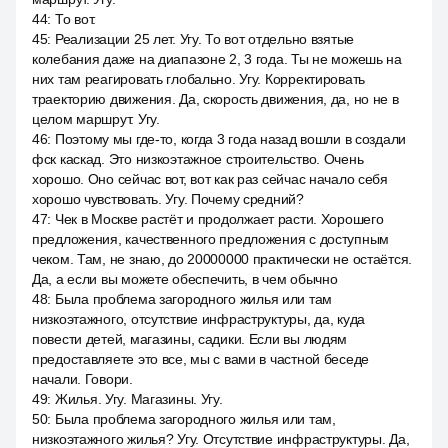
44
:
То вот.
45
:
Реализации 25 лет. Угу. То вот отдельно взятые
колебания даже на диапазоне 2, 3 года. Ты не можешь на
них там реагировать глобально. Угу. Корректировать
траекторию движения. Да, скорость движения, да, но не в
целом маршрут. Угу.
46
:
Поэтому мы где-то, когда 3 года назад вошли в создали
фск каскад. Это низкоэтажное строительство. Очень
хорошо. Оно сейчас вот, вот как раз сейчас начало себя
хорошо чувствовать. Угу. Почему средний?
47
:
Чек в Москве растёт и продолжает расти. Хорошего
предложения, качественного предложения с доступным
чеком. Там, не знаю, до 20000000 практически не остаётся.
Да, а если вы можете обеспечить, в чем обычно
48
:
Была проблема загородного жилья или там
низкоэтажного, отсутствие инфраструктуры, да, куда
повести детей, магазины, садики. Если вы людям
предоставляете это все, мы с вами в частной беседе
начали. Говори.
49
:
Жилья. Угу. Магазины. Угу.
50
:
Была проблема загородного жилья или там,
низкоэтажного жилья? Угу. Отсутствие инфраструктуры. Да,