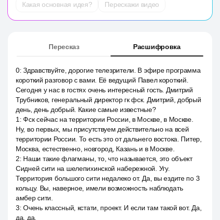
Какая основная идея?
Перескажи видео
Пересказ
Расшифровка
0
:
Здравствуйте, дорогие телезрители. В эфире программа
короткий разговор с вами. Её ведущий Павел короткий.
Сегодня у нас в гостях очень интересный гость. Дмитрий
Трубников, генеральный директор гк фск. Дмитрий, добрый
день, день добрый. Какие самые известные?
1
:
Фск сейчас на территории России, в Москве, в Москве.
Ну, во первых, мы присутствуем действительно на всей
территории России. То есть это от дальнего востока. Питер,
Москва, естественно, новгород, Казань и в Москве.
2
:
Наши такие флагманы, то, что называется, это объект
Сидней сити на шелепихинской набережной. Угу.
Территория большого сити недалеко от. Да, вы ездите по 3
кольцу. Вы, наверное, имели возможность наблюдать
амбер сити.
3
:
Очень классный, кстати, проект. И если там такой вот. Да,
да, да.