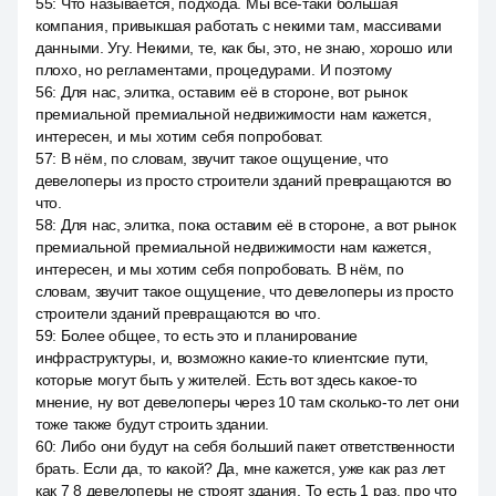
55
:
Что называется, подхода. Мы все-таки большая
компания, привыкшая работать с некими там, массивами
данными. Угу. Некими, те, как бы, это, не знаю, хорошо или
плохо, но регламентами, процедурами. И поэтому
56
:
Для нас, элитка, оставим её в стороне, вот рынок
премиальной премиальной недвижимости нам кажется,
интересен, и мы хотим себя попробоват.
57
:
В нём, по словам, звучит такое ощущение, что
девелоперы из просто строители зданий превращаются во
что.
58
:
Для нас, элитка, пока оставим её в стороне, а вот рынок
премиальной премиальной недвижимости нам кажется,
интересен, и мы хотим себя попробовать. В нём, по
словам, звучит такое ощущение, что девелоперы из просто
строители зданий превращаются во что.
59
:
Более общее, то есть это и планирование
инфраструктуры, и, возможно какие-то клиентские пути,
которые могут быть у жителей. Есть вот здесь какое-то
мнение, ну вот девелоперы через 10 там сколько-то лет они
тоже также будут строить здании.
60
:
Либо они будут на себя больший пакет ответственности
брать. Если да, то какой? Да, мне кажется, уже как раз лет
как 7 8 девелоперы не строят здания. То есть 1 раз, про что