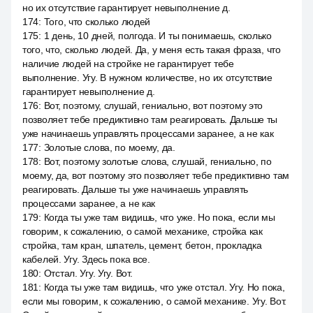
но их отсутствие гарантирует невыполнение д.
174
:
Того, что сколько людей
175
:
1 день, 10 дней, полгода. И ты понимаешь, сколько
того, что, сколько людей. Да, у меня есть такая фраза, что
наличие людей на стройке не гарантирует тебе
выполнение. Угу. В нужном количестве, но их отсутствие
гарантирует невыполнение д.
176
:
Вот, поэтому, слушай, гениально, вот поэтому это
позволяет тебе предиктивно там реагировать. Дальше ты
уже начинаешь управлять процессами заранее, а не как
177
:
Золотые слова, по моему, да.
178
:
Вот, поэтому золотые слова, слушай, гениально, по
моему, да, вот поэтому это позволяет тебе предиктивно там
реагировать. Дальше ты уже начинаешь управлять
процессами заранее, а не как
179
:
Когда ты уже там видишь, что уже. Но пока, если мы
говорим, к сожалению, о самой механике, стройка как
стройка, там кран, шпатель, цемент, бетон, прокладка
кабелей. Угу. Здесь пока все.
180
:
Отстал. Угу. Угу. Вот.
181
:
Когда ты уже там видишь, что уже отстал. Угу. Но пока,
если мы говорим, к сожалению, о самой механике. Угу. Вот.