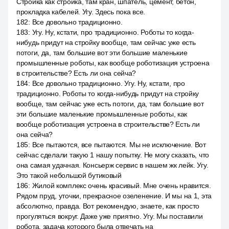
Стройка как стройка, там кран, шпатель, цемент, бетон,
прокладка кабелей. Угу. Здесь пока все.
182
:
Все довольно традиционно.
183
:
Угу. Ну, кстати, про традиционно. Роботы то когда-
нибудь придут на стройку вообще, там сейчас уже есть
потоги, да, там большие вот эти большие маленькие
промышленные роботы, как вообще роботизация устроена
в строительстве? Есть ли она сейча?
184
:
Все довольно традиционно. Угу. Ну, кстати, про
традиционно. Роботы то когда-нибудь придут на стройку
вообще, там сейчас уже есть потоги, да, там большие вот
эти большие маленькие промышленные роботы, как
вообще роботизация устроена в строительстве? Есть ли
она сейча?
185
:
Все пытаются, все пытаются. Мы не исключение. Вот
сейчас сделали такую 1 нашу попытку. Не могу сказать, что
она самая удачная. Консьерж сервис в нашем жк лейк. Угу.
Это такой небольшой бутиковый
186
:
Жилой комплекс очень красивый. Мне очень нравится.
Рядом пруд, уточки, прекрасное озеленение. И мы на 1, эта
абсолютно, правда. Вот рекомендую, знаете, как просто
прогуляться вокруг. Даже уже приятно. Угу. Мы поставили
робота, задача которого была отвечать на