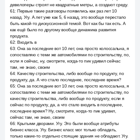
девелоперы строят не квадратные метры, а создают среду.
61
:
Первые такие разговоры появились как раз лет 10
назад. Угу. А лет уже как 5, 6 назад, это вообще перестало
быть какой-то дискуссионной темой. Вот как бы так есть. А
как ещё было по другому вообще динамика развития
продукта.
62
:
Входить в
63
:
Она за последние вот 10 лет, она просто колоссальна, я
сопоставляю с теми же автомобилями по строительству, по,
если я сейчас, ну, смотрите, когда-то пик удивил сейчас
там, не знаю, своим
64
:
Качеству строительства, либо вообще по продукту, по
продукту, да. А что стало последнее, последнее время?
65
:
Она за последние вот 10 лет, она просто колоссальна, я
сопоставляю с теми же автомобилями по строительству, по
качеству строительства, либо вообще по продукту, если я
сейчас по продукту, да, а что стало входить в последнее,
последнее время? Ну, смотрите, когда-то пик удивил,
сейчас там, не знаю, своим
66
:
Крытыми дворами. Угу. Это были вообще атрибуты
бизнес класса. Угу. Бизнес класс мог только обладать,
только какие-то отдельно стоящие здания не обладают. Угу.