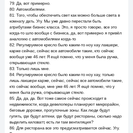
79
:
Да, вот примерно.
80
:
Автомобилями.
81
:
Того, чтобы обеспечить свет как можно больше света в
комнату дать. Угу. Мы уже давно перестали быть
атрибутами бизнес класса. Это, я просто говорю, все это
когда-то шло вообще с бизнеса, да, вот примерно я привёл
аналогию с автомобилями когда-то
82
:
Регулируемое кресло было каким-то ноу хау лакшери,
карже сейчас, сейчас все автомобили такие, кто сейчас
вообще уже 46 лет. Я ещё помню, что у меня была ручка,
открывающая стекло.
83
:
Только лишь мне.
84
:
Регулируемое кресло было каким-то ноу хау, только
лишь лакшери карже, сейчас, сейчас все автомобили такие,
кто сейчас вообще, мне уже 46 лет. Я ещё помню, что у
меня была ручка, открывающая стекло.
85
:
Да, да, да. Вот тоже самое сейчас происходит в
недвижимости, когда девелоперы планируют микрорайон,
беговые дорожки, прогулочные зоны. Как люди будут
гулять, где будут аптеки, где будут рестораны, сколько надо
выделить киловатт, есть ли там вентиляция?
86
:
Для ресторана все это предусматривается сейчас. Угу.