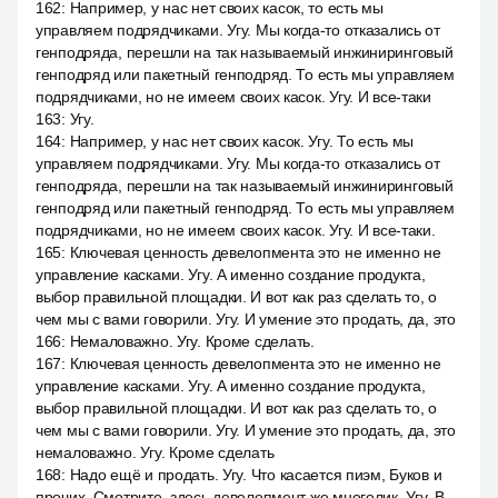
162
:
Например, у нас нет своих касок, то есть мы
управляем подрядчиками. Угу. Мы когда-то отказались от
генподряда, перешли на так называемый инжиниринговый
генподряд или пакетный генподряд. То есть мы управляем
подрядчиками, но не имеем своих касок. Угу. И все-таки
163
:
Угу.
164
:
Например, у нас нет своих касок. Угу. То есть мы
управляем подрядчиками. Угу. Мы когда-то отказались от
генподряда, перешли на так называемый инжиниринговый
генподряд или пакетный генподряд. То есть мы управляем
подрядчиками, но не имеем своих касок. Угу. И все-таки.
165
:
Ключевая ценность девелопмента это не именно не
управление касками. Угу. А именно создание продукта,
выбор правильной площадки. И вот как раз сделать то, о
чем мы с вами говорили. Угу. И умение это продать, да, это
166
:
Немаловажно. Угу. Кроме сделать.
167
:
Ключевая ценность девелопмента это не именно не
управление касками. Угу. А именно создание продукта,
выбор правильной площадки. И вот как раз сделать то, о
чем мы с вами говорили. Угу. И умение это продать, да, это
немаловажно. Угу. Кроме сделать
168
:
Надо ещё и продать. Угу. Что касается пиэм, Буков и
прочих. Смотрите, здесь девелопмент же многолик. Угу. В