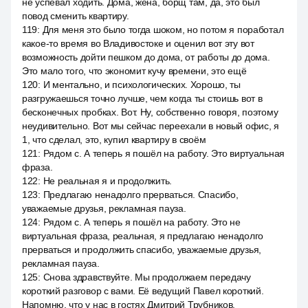
не успевал ходить. Дома, жена, борщ там, да, это был
повод сменить квартиру.
119
:
Для меня это было тогда шоком, но потом я поработал
какое-то время во Владивостоке и оценил вот эту вот
возможность дойти пешком до дома, от работы до дома.
Это мало того, что экономит кучу времени, это ещё
120
:
И ментально, и психологических. Хорошо, ты
разгружаешься точно лучше, чем когда ты стоишь вот в
бесконечных пробках. Вот. Ну, собственно говоря, поэтому
неудивительно. Вот мы сейчас переехали в новый офис, я
1, что сделал, это, купил квартиру в своём
121
:
Рядом с. А теперь я пошёл на работу. Это виртуальная
фраза.
122
:
Не реальная я и продолжить.
123
:
Предлагаю ненадолго прерваться. Спасибо,
уважаемые друзья, рекламная пауза.
124
:
Рядом с. А теперь я пошёл на работу. Это не
виртуальная фраза, реальная, я предлагаю ненадолго
прерваться и продолжить спасибо, уважаемые друзья,
рекламная пауза.
125
:
Снова здравствуйте. Мы продолжаем передачу
короткий разговор с вами. Её ведущий Павел короткий.
Напомню, что у нас в гостях Дмитрий Трубников,