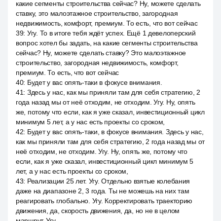
какие сегменты строительства сейчас? Ну, можете сделать
ставку, это малоэтажное строительство, загородная
недвижимость, комфорт, премиум. То есть, что вот сейчас
39
:
Угу. То в итоге тебя ждёт успех. Ещё 1 девелоперский
вопрос хотел бы задать, на какие сегменты строительства
сейчас? Ну, можете сделать ставку? Это малоэтажное
строительство, загородная недвижимость, комфорт,
премиум. То есть, что вот сейчас
40
:
Будет у вас опять-таки в фокусе внимания.
41
:
Здесь у нас, как мы приняли там для себя стратегию, 2
года назад мы от неё отходим, не отходим. Угу. Ну, опять
же, потому что если, как я уже сказал, инвестиционный цикл
минимум 5 лет, а у нас есть проекты со сроком,
42
:
Будет у вас опять-таки, в фокусе внимания. Здесь у нас,
как мы приняли там для себя стратегию, 2 года назад мы от
неё отходим, не отходим. Угу. Ну, опять же, потому что
если, как я уже сказал, инвестиционный цикл минимум 5
лет, а у нас есть проекты со сроком,
43
:
Реализации 25 лет. Угу. Отдельно взятые колебания
даже на диапазоне 2, 3 года. Ты не можешь на них там
реагировать глобально. Угу. Корректировать траекторию
движения, да, скорость движения, да, но не в целом
маршрут. Угу.