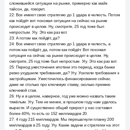
сложившейся ситуации на рынке, примерно как майк
тайсон, да, говорит,
22
:
Все имеют свою стратегию до 1 удара в челюсть. Потом
как пойдёт вот похожая ситуация на сейчас на рынке
происходит в целом. Ну, смотрите, 25 год тоже был
непростым. Угу. Это как раз вот.
23
:
А потом как пойдёт, да?
24
:
Все имеют свою стратегию до 1 удара в челюсть, а
потом как пойдёт, да, потом как пойдёт. Вот похожая
ситуация на сейчас на рынке происходит в целом. Ну,
смотрите, 25 год тоже был непростым. Угу. Это как раз вот.
25
:
Период ужесточения ипотеки это период, когда банки
резко ухудшили требования, да? Угу. Усилили требования к
застройщикам. Ужесточилось финансирование сейчас
даже не столько про ключевую ставку, сколько премию
ключевой став.
26
:
Ну и в целом, наверное, год уже можно назвать таким
тяжёлым. Угу. Тем не менее, в прошлом году нам удалось
вырасти. И существенно общий прирост у нас составил
более 40%, то есть со 152 миллиардов 20.
27
:
4 году 215 миллиардов. Мы перешагнули планку 200
миллиардов в 25 году. Угу. Какие задачи и стратегии на этот