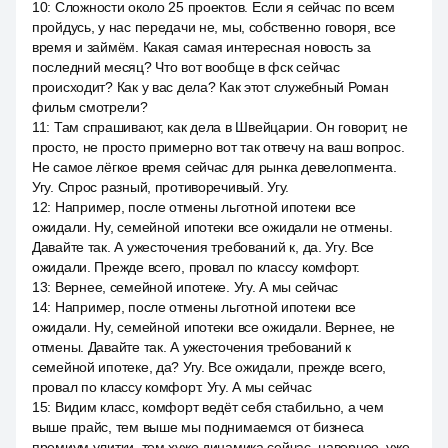
10
:
Сложности около 25 проектов. Если я сейчас по всем
пройдусь, у нас передачи не, мы, собственно говоря, все
время и займём. Какая самая интересная новость за
последний месяц? Что вот вообще в фск сейчас
происходит? Как у вас дела? Как этот служебный Роман
фильм смотрели?
11
:
Там спрашивают, как дела в Швейцарии. Он говорит, не
просто, не просто примерно вот так отвечу на ваш вопрос.
Не самое лёгкое время сейчас для рынка девелопмента.
Угу. Спрос разный, противоречивый. Угу.
12
:
Например, после отмены льготной ипотеки все
ожидали. Ну, семейной ипотеки все ожидали не отмены.
Давайте так. А ужесточения требований к, да. Угу. Все
ожидали. Прежде всего, провал по классу комфорт.
13
:
Вернее, семейной ипотеке. Угу. А мы сейчас
14
:
Например, после отмены льготной ипотеки все
ожидали. Ну, семейной ипотеки все ожидали. Вернее, не
отмены. Давайте так. А ужесточения требований к
семейной ипотеке, да? Угу. Все ожидали, прежде всего,
провал по классу комфорт. Угу. А мы сейчас
15
:
Видим класс, комфорт ведёт себя стабильно, а чем
выше прайс, тем выше мы поднимаемся от бизнеса
премиум улитки, тем хуже динамика сейчас, наверное, уже