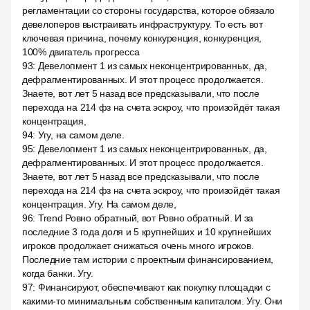
регламентации со стороны государства, которое обязало
девелоперов выстраивать инфраструктуру. То есть вот
ключевая причина, почему конкуренция, конкуренция,
100% двигатель прогресса
93
:
Девелопмент 1 из самых неконцентрированных, да,
дефрагментированных. И этот процесс продолжается.
Знаете, вот лет 5 назад все предсказывали, что после
перехода на 214 фз на счета эскроу, что произойдёт такая
концентрация,
94
:
Угу, на самом деле.
95
:
Девелопмент 1 из самых неконцентрированных, да,
дефрагментированных. И этот процесс продолжается.
Знаете, вот лет 5 назад все предсказывали, что после
перехода на 214 фз на счета эскроу, что произойдёт такая
концентрация. Угу. На самом деле,
96
:
Trend Ровно обратный, вот Ровно обратный. И за
последние 3 года доля и 5 крупнейших и 10 крупнейших
игроков продолжает снижаться очень много игроков.
Последние там истории с проектным финансированием,
когда банки. Угу.
97
:
Финансируют, обеспечивают как покупку площадки с
какими-то минимальным собственным капиталом. Угу. Они