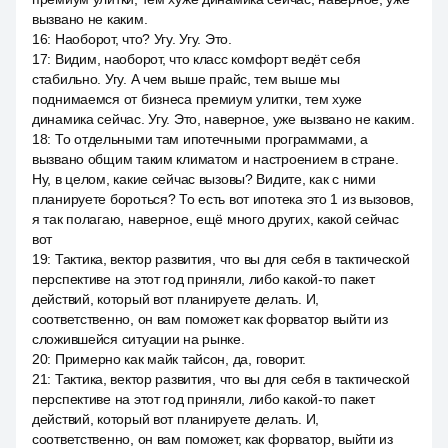
вызвано не каким.
16
:
Наоборот, что? Угу. Угу. Это.
17
:
Видим, наоборот, что класс комфорт ведёт себя
стабильно. Угу. А чем выше прайс, тем выше мы
поднимаемся от бизнеса премиум улитки, тем хуже
динамика сейчас. Угу. Это, наверное, уже вызвано не каким.
18
:
То отдельными там ипотечными программами, а
вызвано общим таким климатом и настроением в стране.
Ну, в целом, какие сейчас вызовы? Видите, как с ними
планируете бороться? То есть вот ипотека это 1 из вызовов,
я так полагаю, наверное, ещё много других, какой сейчас
вот
19
:
Тактика, вектор развития, что вы для себя в тактической
перспективе на этот год приняли, либо какой-то пакет
действий, который вот планируете делать. И,
соответственно, он вам поможет как форватор выйти из
сложившейся ситуации на рынке.
20
:
Примерно как майк тайсон, да, говорит.
21
:
Тактика, вектор развития, что вы для себя в тактической
перспективе на этот год приняли, либо какой-то пакет
действий, который вот планируете делать. И,
соответственно, он вам поможет, как форватор, выйти из