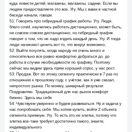
куда повести детей, магазины, магазины, садики. Если вы
людям предоставляете это все. Угу. Мы с вами в частной
беседе начали, говори.
51
:
Говорить про гибридный график работы. Угу. Люди,
благо covid, научились работать дистанционно, может быть,
не совсем совсем дистанционно, но гибридный график
говорит о том, что не надо ездить каждый день. Угу. И тогда
люди начинают ценить вот то, что вокруг возможно,
52
:
Выйти погулять, когда народу не очень много и
относительно все равно комфортно добраться до, до
работы в случае необходимости по графику. Поэтому
сейчас мы видим здесь прям хороший спрос, у нас рост.
53
:
Продаж. Вот по этому сегменту практически в 7 раз по
отношению к прошлому году, с учётом, как я уже сказал,
непростого рынка. По моему, шикарный результат.
Поздравляю. Традиционный для нас рынок комфорт
бизнес. Здесь мы себя
54
:
Чувствуем уверенно и будем развиваться. Ну и задача у
нас попробовать себя. Мы хотим купить, войти 2 объекта
сегмента премиум. Угу. То есть это не элитка, потому что
элитка все-таки требует достаточно такого, знаете,
индивидуального