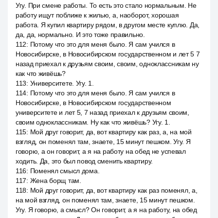
Угу. При смене работы. То есть это стало нормальным. Не
работу ищут поближе к жилью, а, наоборот, хорошая
работа. Я купил квартиру рядом, в другом месте куплю. Да,
да, да, нормально. И это тоже правильно.
112
:
Потому что это для меня было. Я сам учился в
Новосибирске, в Новосибирском государственном и лет 5 7
назад приехал к друзьям своим, своим, одноклассникам ну
как что живёшь?
113
:
Университете. Угу. 1.
114
:
Потому что это для меня было. Я сам учился в
Новосибирске, в Новосибирском государственном
университете и лет 5, 7 назад приехал к друзьям своим,
своим одноклассникам. Ну как что живёшь? Угу. 1.
115
:
Мой друг говорит, да, вот квартиру как раз, а, на мой
взгляд, он поменял там, знаете, 15 минут пешком. Угу. Я
говорю, а он говорит, а я на работу на обед не успевал
ходить. Да, это был повод сменить квартиру.
116
:
Поменял смысл дома.
117
:
Жена борщ там.
118
:
Мой друг говорит, да, вот квартиру как раз поменял, а,
на мой взгляд, он поменял там, знаете, 15 минут пешком.
Угу. Я говорю, а смысл? Он говорит, а я на работу, на обед