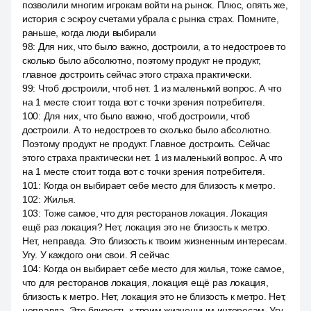
позволили многим игрокам войти на рынок. Плюс, опять же,
история с эскроу счетами убрала с рынка страх. Помните,
раньше, когда люди выбирали
98
:
Для них, что было важно, достроили, а то недостроев то
сколько было абсолютно, поэтому продукт не продукт,
главное достроить сейчас этого страха практически.
99
:
Чтоб достроили, чтоб нет. 1 из маленький вопрос. А что
на 1 месте стоит тогда вот с точки зрения потребителя.
100
:
Для них, что было важно, чтоб достроили, чтоб
достроили. А то недостроев то сколько было абсолютно.
Поэтому продукт не продукт. Главное достроить. Сейчас
этого страха практически нет. 1 из маленький вопрос. А что
на 1 месте стоит тогда вот с точки зрения потребителя.
101
:
Когда он выбирает себе место для близость к метро.
102
:
Жилья.
103
:
Тоже самое, что для ресторанов локация. Локация
ещё раз локация? Нет, локация это не близость к метро.
Нет, неправда. Это близость к твоим жизненным интересам.
Угу. У каждого они свои. Я сейчас
104
:
Когда он выбирает себе место для жилья, тоже самое,
что для ресторанов локация, локация ещё раз локация,
близость к метро. Нет, локация это не близость к метро. Нет,
неправда. Это близость к твоим жизненным интересам. Угу.