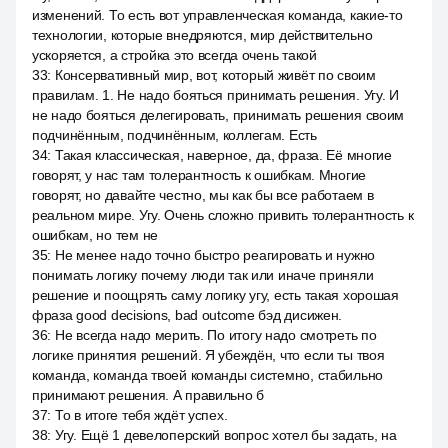
изменений. То есть вот управленческая команда, какие-то
технологии, которые внедряются, мир действительно
ускоряется, а стройка это всегда очень такой
33
:
Консервативный мир, вот, который живёт по своим
правилам. 1. Не надо бояться принимать решения. Угу. И
не надо бояться делегировать, принимать решения своим
подчинённым, подчинённым, коллегам. Есть
34
:
Такая классическая, наверное, да, фраза. Её многие
говорят, у нас там толерантность к ошибкам. Многие
говорят, но давайте честно, мы как бы все работаем в
реальном мире. Угу. Очень сложно привить толерантность к
ошибкам, но тем не
35
:
Не менее надо точно быстро реагировать и нужно
понимать логику почему люди так или иначе приняли
решение и поощрять саму логику угу, есть такая хорошая
фраза good decisions, bad outcome бэд дисижен.
36
:
Не всегда надо мерить. По итогу надо смотреть по
логике принятия решений. Я убеждён, что если ты твоя
команда, команда твоей команды системно, стабильно
принимают решения. А правильно б
37
:
То в итоге тебя ждёт успех.
38
:
Угу. Ещё 1 девелоперский вопрос хотел бы задать, на