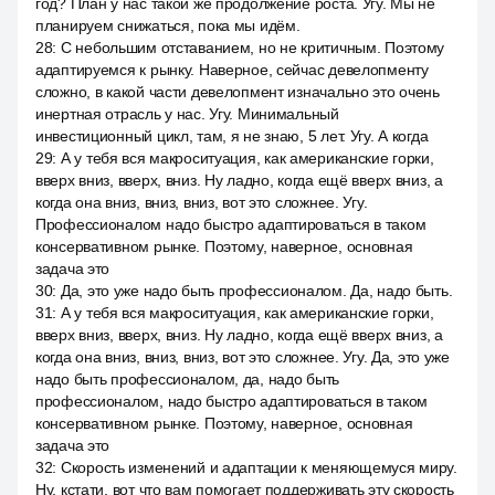
год? План у нас такой же продолжение роста. Угу. Мы не
планируем снижаться, пока мы идём.
28
:
С небольшим отставанием, но не критичным. Поэтому
адаптируемся к рынку. Наверное, сейчас девелопменту
сложно, в какой части девелопмент изначально это очень
инертная отрасль у нас. Угу. Минимальный
инвестиционный цикл, там, я не знаю, 5 лет. Угу. А когда
29
:
А у тебя вся макроситуация, как американские горки,
вверх вниз, вверх, вниз. Ну ладно, когда ещё вверх вниз, а
когда она вниз, вниз, вниз, вот это сложнее. Угу.
Профессионалом надо быстро адаптироваться в таком
консервативном рынке. Поэтому, наверное, основная
задача это
30
:
Да, это уже надо быть профессионалом. Да, надо быть.
31
:
А у тебя вся макроситуация, как американские горки,
вверх вниз, вверх, вниз. Ну ладно, когда ещё вверх вниз, а
когда она вниз, вниз, вниз, вот это сложнее. Угу. Да, это уже
надо быть профессионалом, да, надо быть
профессионалом, надо быстро адаптироваться в таком
консервативном рынке. Поэтому, наверное, основная
задача это
32
:
Скорость изменений и адаптации к меняющемуся миру.
Ну, кстати, вот что вам помогает поддерживать эту скорость