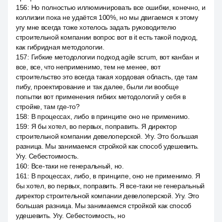
156
:
Но полностью иллюминировать все ошибки, конечно, и
коллизии пока не удаётся 100%, но мы двигаемся к этому
угу мне всегда тоже хотелось задать руководителю
строительной компании вопрос вот в it есть такой подход,
как гибридная методологии.
157
:
Гибкие методологии подход agile scrum, вот канбан и
все, все, что неприменимо, тем не менее, вот
строительство это всегда такая хордовая область, где там
пибу, проектирование и так далее, были ли вообще
попытки вот применения гибких методологий у себя в
стройке, там где-то?
158
:
В процессах, либо в принципе оно не применимо.
159
:
Я бы хотел, во первых, поправить. Я директор
строительной компании девелоперской. Угу. Это большая
разница. Мы занимаемся стройкой как способ удешевить.
Угу. Себестоимость.
160
:
Все-таки не генеральный, но.
161
:
В процессах, либо, в принципе, оно не применимо. Я
бы хотел, во первых, поправить. Я все-таки не генеральный
директор строительной компании девелоперской. Угу. Это
большая разница. Мы занимаемся стройкой как способ
удешевить. Угу. Себестоимость, но