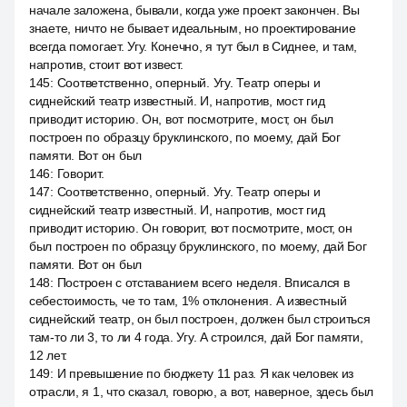
начале заложена, бывали, когда уже проект закончен. Вы
знаете, ничто не бывает идеальным, но проектирование
всегда помогает. Угу. Конечно, я тут был в Сиднее, и там,
напротив, стоит вот извест.
145
:
Соответственно, оперный. Угу. Театр оперы и
сиднейский театр известный. И, напротив, мост гид
приводит историю. Он, вот посмотрите, мост, он был
построен по образцу бруклинского, по моему, дай Бог
памяти. Вот он был
146
:
Говорит.
147
:
Соответственно, оперный. Угу. Театр оперы и
сиднейский театр известный. И, напротив, мост гид
приводит историю. Он говорит, вот посмотрите, мост, он
был построен по образцу бруклинского, по моему, дай Бог
памяти. Вот он был
148
:
Построен с отставанием всего неделя. Вписался в
себестоимость, че то там, 1% отклонения. А известный
сиднейский театр, он был построен, должен был строиться
там-то ли 3, то ли 4 года. Угу. А строился, дай Бог памяти,
12 лет.
149
:
И превышение по бюджету 11 раз. Я как человек из
отрасли, я 1, что сказал, говорю, а вот, наверное, здесь был