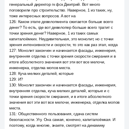
генеральный директор гк фск Дмитрий. Вот много
поговорили про строительство. Наверное, 1 из таких, ну,
тоже интересных вопросов. А вот на
126
:
Каком этапе девелопмента сжигается больше всего
денег? То есть, где вот девелопер больше всего тратит с
точки зрения денег? Наверное, 1 из таких самых
капиталоёмких. Неудивительная, это монолит, но с точки
зрения интенсивности и скорости, то это как раз этап, когда
127
:
Монолит закончен и начинается фасады, инженерия,
внутренняя отделка с точки зрения скорости сжирания и в
итоге абсолютного значения вот эти вот все мелочи,
инженерка, отделка мопов места.
128
:
Куча мелких деталей, которые
129
:
И?
130
:
Монолит закончен и начинается фасады, инженерия,
внутренняя отделка, куча мелких деталей, которые и с
точки зрения скорости сжирания, и в итоге абсолютного
значения вот эти вот все мелочи, инженерка, отделка мопов
места.
131
:
Общественного пользования, сдача систем
безопасности. Угу. Она самая, конечно, капиталоёмкая. И
поэтому, когда многие, знаете, смотрят на динамику