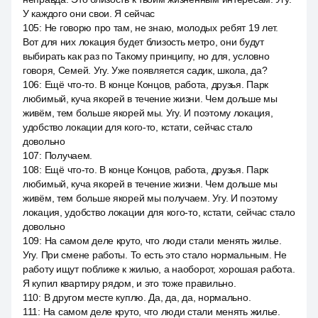
У каждого они свои. Я сейчас
105
:
Не говорю про там, не знаю, молодых ребят 19 лет.
Вот для них локация будет близость метро, они будут
выбирать как раз по Такому принципу, но для, условно
говоря, Семей. Угу. Уже появляется садик, школа, да?
106
:
Ещё что-то. В конце Концов, работа, друзья. Парк
любимый, куча якорей в течение жизни. Чем дольше мы
живём, тем больше якорей мы. Угу. И поэтому локация,
удобство локации для кого-то, кстати, сейчас стало
довольно
107
:
Получаем.
108
:
Ещё что-то. В конце Концов, работа, друзья. Парк
любимый, куча якорей в течение жизни. Чем дольше мы
живём, тем больше якорей мы получаем. Угу. И поэтому
локация, удобство локации для кого-то, кстати, сейчас стало
довольно
109
:
На самом деле круто, что люди стали менять жилье.
Угу. При смене работы. То есть это стало нормальным. Не
работу ищут поближе к жилью, а наоборот, хорошая работа.
Я купил квартиру рядом, и это тоже правильно.
110
:
В другом месте куплю. Да, да, да, нормально.
111
:
На самом деле круто, что люди стали менять жилье.