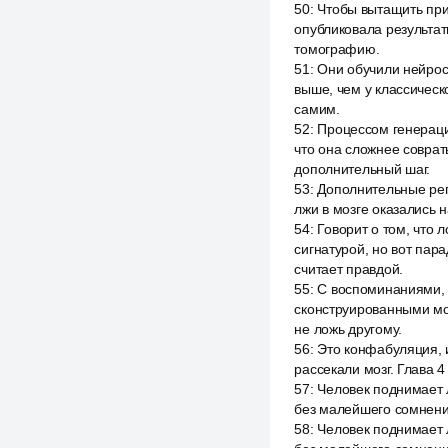
50
:
Чтобы вытащить приз
опубликовала результа
томографию.
51
:
Они обучили нейросе
выше, чем у классическ
самим.
52
:
Процессом генерации
что она сложнее соврат
дополнительный шаг.
53
:
Дополнительные реги
лжи в мозге оказались 
54
:
Говорит о том, что 
сигнатурой, но вот пар
считает правдой.
55
:
С воспоминаниями, 
сконструированными моз
не ложь другому.
56
:
Это конфабуляция, 
рассекали мозг. Глава 
57
:
Человек поднимает л
без малейшего сомнения
58
:
Человек поднимает л