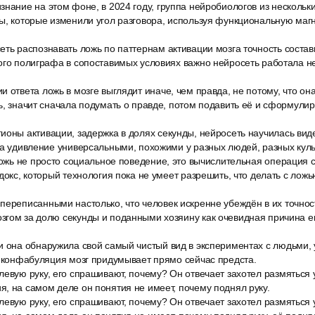
нание на этом фоне, в 2024 году, группа нейробиологов из нескольк
ты, которые изменили угол разговора, используя функциональную маг
ть распознавать ложь по паттернам активации мозга точность состав
ого полиграфа в сопоставимых условиях важно нейросеть работала не 
 ответа ложь в мозге выглядит иначе, чем правда, не потому, что она
ь, значит сначала подумать о правде, потом подавить её и сформулир
оны активации, задержка в долях секунды, нейросеть научилась виде
на удивление универсальными, похожими у разных людей, разных куль
ложь не просто социальное поведение, это вычислительная операция 
адокс, который технология пока не умеет разрешить, что делать с лож
переписанными настолько, что человек искренне убеждён в их точнос
гом за долю секунды и поданными хозяину как очевидная причина ег
и она обнаружила свой самый чистый вид в экспериментах с людьми, 
4 конфабуляция мозг придумывает прямо сейчас предста.
евую руку, его спрашивают, почему? Он отвечает захотел размяться 
, на самом деле он понятия не имеет, почему поднял руку.
евую руку, его спрашивают, почему? Он отвечает захотел размяться 