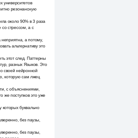
их университетов
нитно резонансную
ила около 90% в 3 раза
со стрессом, а с
 неприятна, а потому,
овать альтернативу это
ть этот след. Паттерны
тур, разных Языков. Это
со своей нейронной
ью, которую сам лжец
ти, с объяснениями,
о же поступков это уже
у которых буквально
уверенно, без паузы,
уверенно, без паузы,