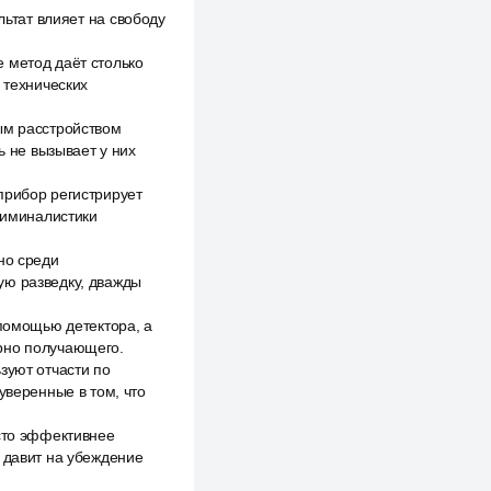
льтат влияет на свободу
 метод даёт столько
 технических
ым расстройством
ь не вызывает у них
прибор регистрирует
криминалистики
но среди
ую разведку, дважды
 помощью детектора, а
ярно получающего.
зуют отчасти по
уверенные в том, что
асто эффективнее
я давит на убеждение