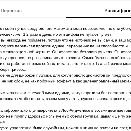
Пересказ
Расшифров
ют себя лучше среднего, это математически невозможно, но они убе
ловек лжёт 1 2 раза в день, но эти цифры не пугают пугает.
 вы никогда не поймаете, потому что её источник не вы сами, а ваш мо
и рот, уже переписал произошедшее, переоценил ваши способности и
то мешало цельной картине. Он делает это без злого умысла. Он делае
ь увереннее, не разваливались от тревоги. Самообман не слабость х
и она работает прямо сейчас, пока вы это читаете. Глава 1 зачем мозг
берт триверс.
ное не для широкой публики, для коллег эволюционистов он предполо
, не как сбой, не как побочный эффект, а как целенаправленный меха
.
м человеком с неудобными идеями, и эту встретили без восторга, но
ировала чтобы понять, зачем мозгу лгать, нужно сначала спросить, чт
 калифорнийского университета в Лос-Анджелесе в восьмидесятые го
сией и группу здоровых испытуемых обеим группам, давали 1 и ту ж
вым.
деле управление было случайным, нажатия никак не влияли на свет, 