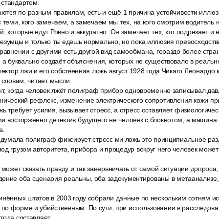
 стандартом.
таются по разным правилам, есть и ещё 1 причина устойчивости иллю
с теми, кого замечаем, а замечаем мы тех, на кого смотрим водитель 
, которые едут Ровно и аккуратно. Он замечает тех, кто подрезает и 
езумцы и только ты едешь нормально, но пока иллюзия превосходств
равнении с другими есть другой вид самообмана, гораздо более стран
, a буквально создаёт объяснения, которых не существовало в реальн
тектор лжи и его собственная ложь август 1928 года Чикаго Леонардо
 словам, читает мысли.
нт, когда человек лжёт полиграф прибор одновременно записывал давл
нический рефлекс, изменение электрического сопротивления кожи пр
ь требует усилия, вызывает стресс, а стресс оставляет физиологичес
и восторженно детектив будущего не человек с блокнотом, а машина 
а.
о думала полиграф фиксирует стресс ми ложь это принципиальное раз
од грузом авторитета, прибора и процедур вокруг него человек может
 может сказать правду и так занервничать от самой ситуации допроса,
дение оба сценария реальны, оба задокументированы в метаанализе
инённых штатов в 2003 году собрали данные по нескольким сотням и
по форме и убийственным. По сути, при использовании в расследова
тода составляет