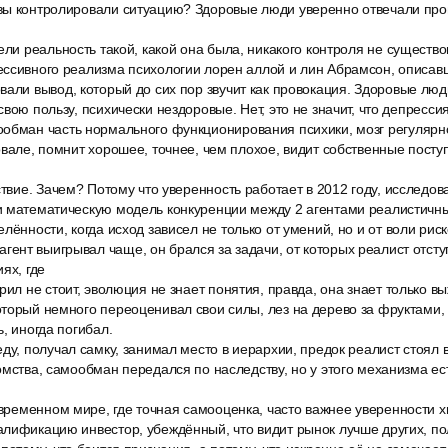
вы контролировали ситуацию? Здоровые люди уверенно отвечали проц
ели реальность такой, какой она была, никакого контроля не существ
ссивного реализма психологии лорен аллой и лин Абрамсон, описавш
али вывод, который до сих пор звучит как провокация. Здоровые люд
вою пользу, психически нездоровые. Нет, это не значит, что депрессия
обман часть нормального функционирования психики, мозг регулярн
овале, помнит хорошее, точнее, чем плохое, видит собственные посту
ствие. Зачем? Потому что уверенность работает в 2012 году, исследов
и математическую модель конкуренции между 2 агентами реалистичн
лённости, когда исход зависел не только от умений, но и от воли риск
нт выигрывал чаще, он брался за задачи, от которых реалист отсту
ях, где
рил не стоит, эволюция не знает понятия, правда, она знает только в
торый немного переоценивал свои силы, лез на дерево за фруктами, в
, иногда погибал.
ду, получал самку, занимал место в иерархии, предок реалист стоял 
омства, самообман передался по наследству, но у этого механизма ест
овременном мире, где точная самооценка, часто важнее уверенности х
алификацию инвестор, убеждённый, что видит рынок лучше других, по