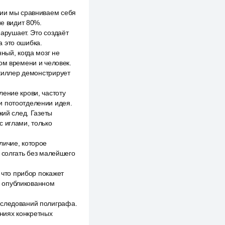
зии мы сравниваем себя
не видит 80%.
нарушает. Это создаёт
а это ошибка.
ный, когда мозг не
ом времени и человек.
 киллер демонстрирует
ение крови, частоту
и потоотделении идея.
кий след. Газеты
с иглами, только
личие, которое
 солгать без малейшего
 что прибор покажет
, опубликованном
сследований полиграфа.
ниях конкретных