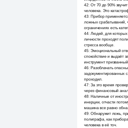
42
:
От 70 до 90% звучит
человека. Это катастро
43
:
Прибор применяется
ложных срабатываний, ч
ограничениях есть катег
44
:
Людей, для которых
личности проходят полиг
стресса вообще.
45
:
Эмоциональный отве
спокойствие и выдаёт з
инструмент призванный
46
:
Разоблачать опасных
задокументированных сл
проходил.
47
:
За это время провер
через финансовый анал
48
:
Наличные от иностра
инерции, отчасти потом
машина все равно обна
49
:
Обнаружит ложь, пр
полиграфа, как прибора
человека в её точ.