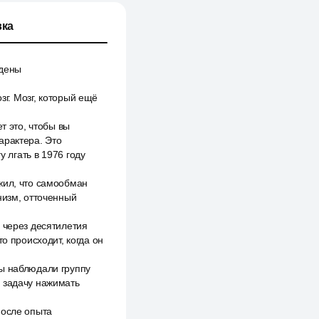
ка
ждены
зг. Мозг, который ещё
т это, чтобы вы
арактера. Это
у лгать в 1976 году
жил, что самообман
низм, отточенный
 через десятилетия
о происходит, когда он
ды наблюдали группу
е задачу нажимать
после опыта