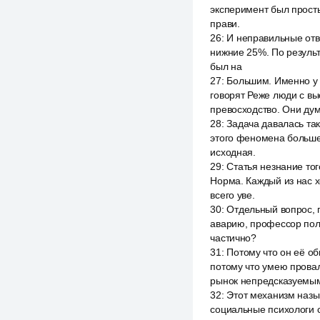
эксперимент был просты
прави.
26
:
И неправильные отве
нижние 25%. По результ
был на
27
:
Большим. Именно у т
говорят Реже люди с вы
превосходство. Они дум
28
:
Задача давалась так
этого феномена больше 
исходная.
29
:
Статья незнание тог
Норма. Каждый из нас х
всего уве.
30
:
Отдельный вопрос, 
аварию, профессор полу
частично?
31
:
Потому что он её об
потому что умею прова
рынок непредсказуемы
32
:
Этот механизм назы
социальные психологи с