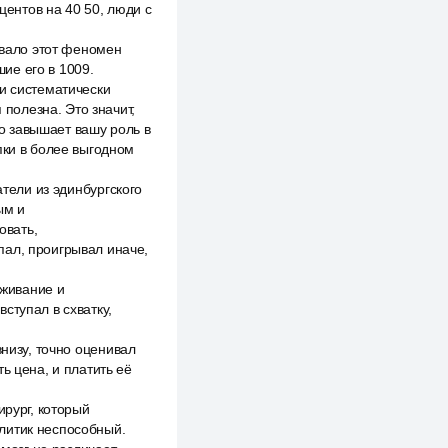
ентов на 40 50, люди с
овало этот феномен
ие его в 1009.
и систематически
 полезна. Это значит,
о завышает вашу роль в
пки в более выгодном
атели из эдинбургского
ым и
овать,
пал, проигрывал иначе,
ыживание и
ступал в схватку,
внизу, точно оценивал
ь цена, и платить её
ирург, который
литик неспособный.