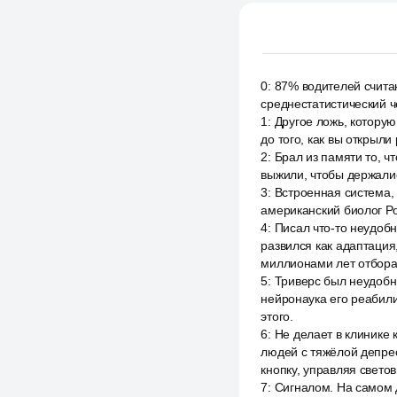
0
:
87% водителей счита
среднестатистический че
1
:
Другое ложь, которую
до того, как вы открыл
2
:
Брал из памяти то, ч
выжили, чтобы держалис
3
:
Встроенная система, 
американский биолог Ро
4
:
Писал что-то неудоб
развился как адаптация
миллионами лет отбора
5
:
Триверс был неудобны
нейронаука его реабилит
этого.
6
:
Не делает в клинике
людей с тяжёлой депрес
кнопку, управляя свето
7
:
Сигналом. На самом 