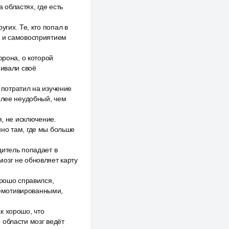
областях, где есть
гих. Те, кто попал в
ю и самовосприятием
орона, о которой
нивали своё
г потратил на изучение
олее неудобный, чем
я, не исключение.
нно там, где мы больше
дитель попадает в
озг не обновляет карту
орошо справился,
немотивированными,
к хорошо, что
 области мозг ведёт