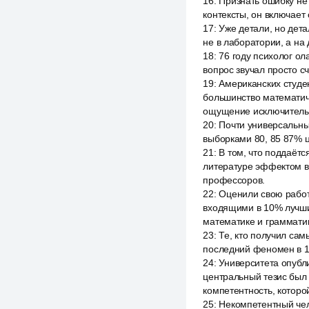
16
:
Признать ошибку не 
контексты, он включает
17
:
Уже детали, но дет
не в лаборатории, а на
18
:
76 году психолог ол
вопрос звучал просто с
19
:
Американских студе
большинство математич
ощущение исключительн
20
:
Почти универсальным
выборками 80, 85 87% ц
21
:
В том, что поддаёт
литературе эффектом вы
профессоров.
22
:
Оценили свою работ
входящими в 10% лучши
математике и граммати
23
:
Те, кто получил сам
последний феномен в 19
24
:
Университета опубл
центральный тезис был 
компетентность, которой
25
:
Некомпетентный чел