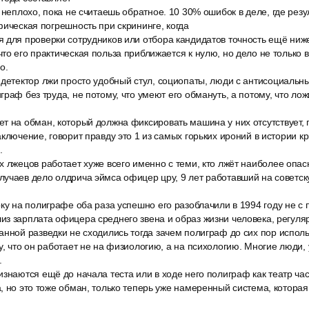
 неплохо, пока не считаешь обратное. 10 30% ошибок в деле, где резу
фическая погрешность при скрининге, когда
 для проверки сотрудников или отбора кандидатов точность ещё ниже
то его практическая польза приближается к нулю, но дело не только в
о.
 детектор лжи просто удобный стул, социопаты, люди с антисоциальн
раф без труда, не потому, что умеют его обмануть, а потому, что лож
т на обман, который должна фиксировать машина у них отсутствует, 
аключение, говорит правду это 1 из самых горьких ироний в истории 
.
 лжецов работает хуже всего именно с теми, кто лжёт наиболее опас
учаев дело олдрича эймса офицер цру, 9 лет работавший на советск
ку на полиграфе оба раза успешно его разоблачили в 1994 году не с
из зарплата офицера среднего звена и образ жизни человека, регул
нной разведки не сходились тогда зачем полиграф до сих пор исполь
у, что он работает не на физиологию, а на психологию. Многие люди, 
.
изнаются ещё до начала теста или в ходе него полиграф как театр ч
, но это тоже обман, только теперь уже намеренный система, котора