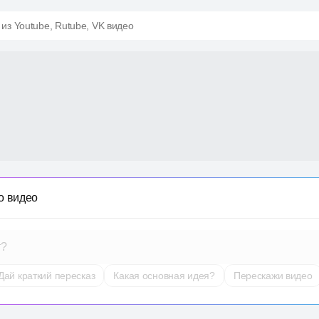
 из Youtube, Rutube, VK видео
о видео
т?
Дай краткий пересказ
Какая основная идея?
Перескажи видео