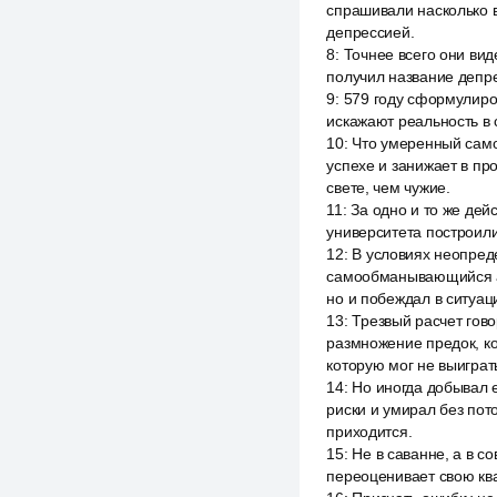
спрашивали насколько 
депрессией.
8
:
Точнее всего они вид
получил название депре
9
:
579 году сформулиров
искажают реальность в с
10
:
Что умеренный само
успехе и занижает в пр
свете, чем чужие.
11
:
За одно и то же дей
университета построил
12
:
В условиях неопреде
самообманывающийся аге
но и побеждал в ситуаци
13
:
Трезвый расчет гово
размножение предок, ко
которую мог не выиграть
14
:
Но иногда добывал е
риски и умирал без пот
приходится.
15
:
Не в саванне, а в с
переоценивает свою кв