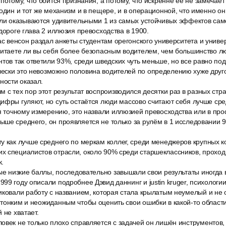
потому, что боится признания, а потому, что искренне её не замечает
 один и тот же механизм и в пещере, и в операционной, что именно он
али оказываются удивительными 1 из самых устойчивых эффектов са
 дороге глава 2 иллюзия превосходства в 1900.
ас венсон раздал анкеты студентам орегонского университета и униве
читаете ли вы себя более безопасным водителем, чем большинство л
нтов так ответили 93%, среди шведских чуть меньше, но все равно п
ески это невозможно половина водителей по определению хуже друг
ости оказал.
 с тех пор этот результат воспроизводился десятки раз в разных стр
ифры гуляют, но суть остаётся люди массово считают себя лучше сре
ся точному измерению, это назвали иллюзией превосходства или в п
ше среднего, он проявляется не только за рулём в 1 исследовании 
у как лучше среднего по меркам коллег, среди менеджеров крупных 
х специалистов отрасли, около 90% среди старшеклассников, проход
к.
ые низкие баллы, последовательно завышали свои результаты иногда 
99 году описали подробнее Дэвид даннинг и justin kruger, психологии
иковали работу с названием, которая стала крылатым неумелый и не 
тонким и неожиданным чтобы оценить свои ошибки в какой-то области
 не хватает.
овек не только плохо справляется с задачей он лишён инструментов, 