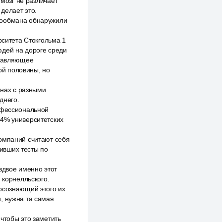
 мозг не различает
 делает это.
мообмана обнаружили
рситета Стокгольма 1
юдей на дороге среди
одавляющее
ой половины, но
анах с разными
днего.
рофессиональной
94% университетских
компаний считают себя
ивших тесты по
вдвое именно этот
 корнелльского.
осознающий этого их
, нужна та самая
чтобы это заметить