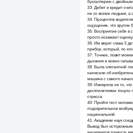
бухгалтерию с двойным
33
:
Дебет и кредит счи
не со всеми людьми, а 
34
:
Процентов водителей
ощущение, что кругом б
35
:
Восприятие себя в с
просто искажает оценку
36
:
Им верит глава 3 де
прибор, который, по его
37
:
Точнее, ловит моме
дыхания и кожно гальва
38
:
Была элегантной лож
написали об изобретени
машина с самого начал
39
:
Измеряла не то, чт
десятилетиями тонуло п
стресса.
40
:
Пройти тест человек
подозрительное возбуж
национальной.
41
:
Академии наук соед
Вывод был осторожным 
инцидентов точность ме