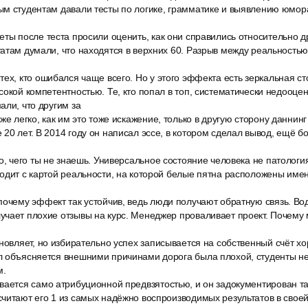
м студентам давали тесты по логике, грамматике и выявлению юмора 
ты после теста просили оценить, как они справились относительно дру
атам думали, что находятся в верхних 60. Разрыв между реальность
ех, кто ошибался чаще всего. Но у этого эффекта есть зеркальная ст
сокой компетентностью. Те, кто попал в топ, систематически недооце
али, что другим за
же легко, как им это тоже искажение, только в другую сторону даннин
20 лет. В 2014 году он написал эссе, в котором сделал вывод, ещё б
о, чего ты не знаешь. Универсальное состояние человека не патологи
одит с картой реальности, на которой белые пятна расположены име
почему эффект так устойчив, ведь люди получают обратную связь. Во
чает плохие отзывы на курс. Менеджер проваливает проект. Почему м
новляет, но избирательно успех записывается на собственный счёт х
л объясняется внешними причинами дорога была плохой, студенты 
м.
вается само атрибуционной предвзятостью, и он задокументирован та
читают его 1 из самых надёжно воспроизводимых результатов в своей