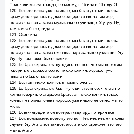
Приехали мы жить сюда, по моему, в 45 или в 46 году. Я
120
:
Вот это точно уже, не знаю, мы были детьми, но она
сразу договорилась в доме офицеров и ввела там хор,
потому что наша мама музыкальное училище. Угу, угу. Ну,
там такое было, видите.
121
:
Окончила.
122
:
Вот это точно уже, не знаю, мы были детьми, но она
сразу договорилась в доме офицеров и ввела там хор,
потому что наша мама окончила музыкальное училище. Угу.
Угу. Ну, там такое было, видите.
123
:
Её брат скрипачом ну, единственное, что мы не хотим
говорить о старшем брате, плохо кончил, хорошо, уже
никого не было, мы то жили.
124
:
Был он плохо, кончил, я помню очень.
125
:
Её брат скрипачом был. Ну, единственное, что мы не
хотим говорить о старшем брате, он плохо кончил, плохо
кончил, я помню, очень хорошо, уже никого не было, мы то
жили.
126
:
В ленинграде, а он потерял квартиру, потерял все.
127
:
Вот, понимаете, поэтому это вот. Нет, нет, нет, ни в коем
случае. Угу. А это вот так все, это, эта фотография, это, это
мама. А это