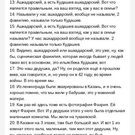
13
:
Ашкадарский, а есть Кудашев ашкадарский. Вот что
является правильным, на ваш взгляд, как у вас в семье?
14
:
Называли у нас ашкадарский, вообще не называли, 2
фамилию, называли только Кудашев.
15
:
Ашкадарский, а есть Кудашев ашкадарский. Вот что
является правильным, на ваш взгляд, как у вас в семье
называли? У нас ашкадарский вообще не называли. 2
фамилию называли только Кудашев.
16
:
Видимо, ашкадарский или ашкадарский, это уже, ну, как
бы, сценическая фамилия, которая иногда бывает у людей
таких вот, в основном, это ильясбека Кудашев, вот.
17
:
Это наш дедушка, да? Ну, он родился ещё в прошлом
веке, как говорится, и, но умер он в 42 году, во время
войны. В это время мы
18
:
Из ленинграда были эвакуированы в Казань, и я очень
хорошо помню, что мы жили у бабушки, это у маминой
матери.
19
:
Как раз её здесь тоже есть фотография Фахрия. Её
зовут Фахрия. Вот. И у дедушки этого у него была отдельная
маленькая комнатка. Мы жили на тукаевской.
20
:
В Казани на 3 этаже, там был большой зал. И вот 1 из
комнат этого зала, маленькая, там жил этот дедушка. Ну,
он, конечно, особенно много не говорил, он был