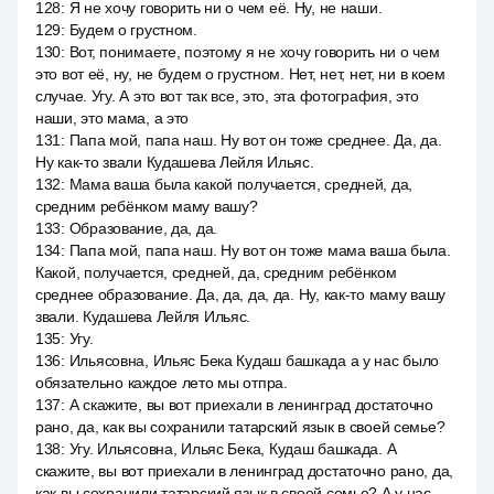
128
:
Я не хочу говорить ни о чем её. Ну, не наши.
129
:
Будем о грустном.
130
:
Вот, понимаете, поэтому я не хочу говорить ни о чем
это вот её, ну, не будем о грустном. Нет, нет, нет, ни в коем
случае. Угу. А это вот так все, это, эта фотография, это
наши, это мама, а это
131
:
Папа мой, папа наш. Ну вот он тоже среднее. Да, да.
Ну как-то звали Кудашева Лейля Ильяс.
132
:
Мама ваша была какой получается, средней, да,
средним ребёнком маму вашу?
133
:
Образование, да, да.
134
:
Папа мой, папа наш. Ну вот он тоже мама ваша была.
Какой, получается, средней, да, средним ребёнком
среднее образование. Да, да, да, да. Ну, как-то маму вашу
звали. Кудашева Лейля Ильяс.
135
:
Угу.
136
:
Ильясовна, Ильяс Бека Кудаш башкада а у нас было
обязательно каждое лето мы отпра.
137
:
А скажите, вы вот приехали в ленинград достаточно
рано, да, как вы сохранили татарский язык в своей семье?
138
:
Угу. Ильясовна, Ильяс Бека, Кудаш башкада. А
скажите, вы вот приехали в ленинград достаточно рано, да,
как вы сохранили татарский язык в своей семье? А у нас