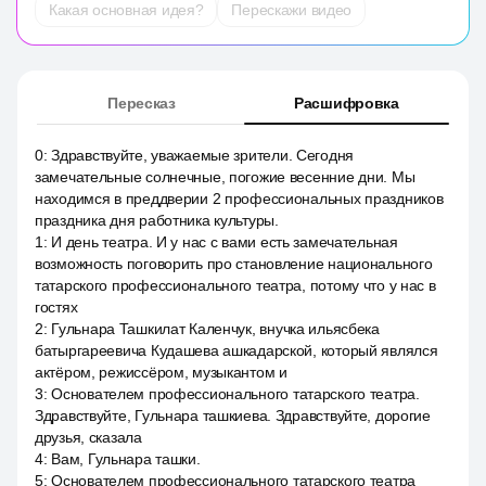
Какая основная идея?
Перескажи видео
Пересказ
Расшифровка
0
:
Здравствуйте, уважаемые зрители. Сегодня
замечательные солнечные, погожие весенние дни. Мы
находимся в преддверии 2 профессиональных праздников
праздника дня работника культуры.
1
:
И день театра. И у нас с вами есть замечательная
возможность поговорить про становление национального
татарского профессионального театра, потому что у нас в
гостях
2
:
Гульнара Ташкилат Каленчук, внучка ильясбека
батыргареевича Кудашева ашкадарской, который являлся
актёром, режиссёром, музыкантом и
3
:
Основателем профессионального татарского театра.
Здравствуйте, Гульнара ташкиева. Здравствуйте, дорогие
друзья, сказала
4
:
Вам, Гульнара ташки.
5
:
Основателем профессионального татарского театра