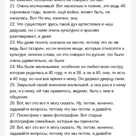
21
:
Очень молчаливый. Вот насколько я помню, это ведь 40
сороковые годы, знаете, ещё война, может быть, не
началась. Вот. Но мы, конечно, зна,
22
:
Что существует здесь такой дух артистизма и наш
дедушка, он с нами очень культурно и красиво
разговаривал, и даже
23
:
Мы даже понять сначала не могли, потому что он же
ведь был татарин, но он многие вещи, которые относятся к
культуре, многие слова, он это говорил по-русски, что было
очень удивительно, но были
24
:
Мы были маленькими, особенно он любил мою сестру,
которая родилась в 40 году, я то в 38, а он в 40, она, то есть
в 40 году, но она все время к нему. Он держал дверцу свою.
25
:
Закрытый своей комнатки маленькой, а она раз и к нему
раз, и к нему, ей там нравилось, видимо, быть с ним в
общении.
26
:
Вот, вот это вот я могу сказать. Ну, потом, конечно,
задавайте вопросы, потому что мы потом, а давайте.
27
:
Посмотрим с вами фотографии. Вот старые
фотографии семейные, которые вы принесли.
28
:
Вот, вот это вот я могу сказать. Ну, потом, конечно,
задавайте вопросы, потому что мы потом, а давайте