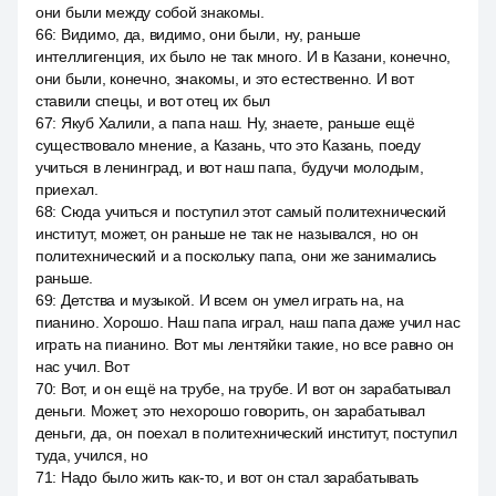
они были между собой знакомы.
66
:
Видимо, да, видимо, они были, ну, раньше
интеллигенция, их было не так много. И в Казани, конечно,
они были, конечно, знакомы, и это естественно. И вот
ставили спецы, и вот отец их был
67
:
Якуб Халили, а папа наш. Ну, знаете, раньше ещё
существовало мнение, а Казань, что это Казань, поеду
учиться в ленинград, и вот наш папа, будучи молодым,
приехал.
68
:
Сюда учиться и поступил этот самый политехнический
институт, может, он раньше не так не назывался, но он
политехнический и а поскольку папа, они же занимались
раньше.
69
:
Детства и музыкой. И всем он умел играть на, на
пианино. Хорошо. Наш папа играл, наш папа даже учил нас
играть на пианино. Вот мы лентяйки такие, но все равно он
нас учил. Вот
70
:
Вот, и он ещё на трубе, на трубе. И вот он зарабатывал
деньги. Может, это нехорошо говорить, он зарабатывал
деньги, да, он поехал в политехнический институт, поступил
туда, учился, но
71
:
Надо было жить как-то, и вот он стал зарабатывать