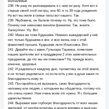
молчаливый.
238
:
Ни разу не разговаривала я с ним ни разу. Хотя вот я
старше своей этой сестры, она 40, я то 38 года рождения.
Ну вот мы жили в семье папы вот нашего. Так.
239
:
Якубовича, он Халили почему-то. Ну, это тоже было.
Почему они немножко меняли фамилии. Так, знаете,
Халиуллин. Угу. Вот.
240
:
Мама же тоже Кудашева. Никаких ашкадарский у неё
нет, только Кудашева и все, и всю жизнь она с этой
фамилией прошла. Кудашева леля Ильясовна. Вот.
241
:
Давайте мы с вами, Гульнара Ташкина, пожелаем
нашим зрителям вот в преддверии 2 этих замечательных
праздников, да что мы им пожелаем? Ну, прежде всего,
конечно, здоровья.
242
:
И радоваться каждому дню, прожитому на этой земле,
и не только радоваться, но если есть у вас в душе какая-то
благодарность кому-то.
243
:
Постарайтесь её высказать, свою благодарность
человеку или людям, с которыми вы общаетесь, потому что
это очень нужно. Нам очень всем это нужно. Я с большим
удовольствием.
244
:
Выражаю вам глубокую благодарность от всех наших
зрителей, от центра культуры и досуга кировец и ещё раз