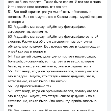
нельзя было говорить. Такое было время. И вот это я знаю.
И так после него осталось вот это вот
51
:
Вот этой скрипки, раз уж мы об этом обязательно
покажем. Вот, потому что это в Казани создан музей как раз
в театре и
52
:
А давайте мы сразу найдём эту фотографию,
заговорили мы зрителям.
53
:
А давайте мы сразу найдём эту фотографию вот этой
скрипки. Раз уж мы об этом заговорили, мы зрителям
обязательно покажем. Вот, потому что это в Казани создан
музей как раз в театре и
54
:
Там целый отдел, даже где-то портрет нашего деда,
большой, рисованный, вот портрет и те вещи, которые
были, ну, у нас, у нашей мамы, она все отдала, вот в
55
:
Этот театр, когда он организовывался, потому что вот
это я рядом. Видите, это статуя нашего дедушки, это я,
естественно, как-то было. Это какой?
56
:
Год приблизительно так.
57
:
Этот театр, когда он организовывался, потому что вот
это я рядом. Видите, это статуя нашего дедушки. Это я,
естественно, как-то было. Это какой год приблизительно
так.
58
:
Это, наверное, лет 10 то точно прошло, может быть,