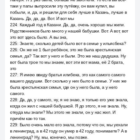
таки у папы выпросили эту путёвку, он вам купил, вы
побыли, и, да, и решили для себя лучше в Казань, лучше в
Казань. Да, да, да. Вот. И вот мы
224
:
Каждый год в Казани. Да, да, очень хорошо мы жили.
Родственников было много у нашей бабушки. Вот. А вот, вот
это вот здесь было. А вы зна,
225
:
Знаете, сколько детей было вот в семье у ильясбека?
226
:
Он же не 1 был ребёнок, это же была крестьянская
семья, да? Так вот у него и были. Это же наш дедушка. Ну
вот была трое то мы знаем, вот эти вот мама, её 2 брата,
это
227
:
Я имею ввиду братья илибека, это как самого самого
вашего дедушки. Вот сколько у них было в семье. У них же
была крестьянская семья, где он у него была, а у него
самого.
228
:
Да, да, у самого, ну, я не знаю, я только его уже знала,
когда он жил с нашей бабушкой. Я до этого, я не знала. Ну,
откуда мы знали? Мы этого не знали, он у нас жил. И
причём как-то так.
229
:
Было очень мало его знала, потому что он, мы уехали
в ленинград, а в 42 году он умер в 42 году, понимаете? А в
ленинград? Ну, мы, конечно, мы позже.