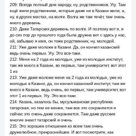
209
:
Всегда полный дом народу, ну, родственников. Угу. Там
ещё жили родственники, которые даже не в Казани жили, а,
ну, в других местах, на волге. Волга же там течёт, там очень
много деревень.
210
:
Даже Татарских деревень по волге. И поэтому вот я, я
до сих пор до прошлого года была дружна вот с здесь у нас,
ой, забываю я имя, он тоже родственник, ну, молодой.
211
:
Уже даже моложе в Казани. Да, он кончил казанский
ведь очень первых. Угу. Это все-таки.
212
:
Меня на 2 года из молодых, уже из молодых институт,
там же много в Казани, во первых, там университет, вот этот
1 из
213
:
Уже даже моложе меня на 2 года из молодых, уже из
молодых в Казани, да, он кончил казанский институт, там же
много в Казани, ведь очень, во первых, там университет, вот
этот 1 из первых. Угу. Это все-таки.
214
:
Казань, казалось бы, мусульманская республика
татарская, но тем не менее, там все это сохраняется и
сейчас это очень даже сохраняется. Там даже русские
многие знают татарский и очень
215
:
Это хорошее отношение ко всем там очень
дружелюбное, прекраснейшее. И вот посмотрите, как