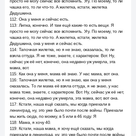
просто не могу сейчас все вспомнить. Угу. По моему, то ли
чашка его, то ли что-то. А жилетка, кстати, жилетка
Дедушкина.
112
:
Она у меня и сейчас есть.
113
:
Липка, конечно. И там ещё какие-то есть вещи. Я
просто не могу сейчас все вспомнить. Угу. По моему, то ли
чашка его, то ли что-то. А жилетка, кстати, жилетка
Дедушкина, она у меня и сейчас есть.
114
:
Тапочная жилетка, но я не знаю, оказалась, то ли
взяла оттуда. Я не тоже, знаете, с характером. Вот. Ну,
сейчас уж её нет, конечно, она недавно уж умерла, эта
мама, вот.
115
:
Как она у меня, мама её знаю. У нас мама, вот она.
116
:
Тапочная жилетка, но я не знаю, как она у меня
оказалась. То ли мама её взяла оттуда, я не знаю, у нас
мама тоже, знаете, с характером. Вот. Ну, сейчас уж её нет,
конечно, она недавно уж умерла, эта мама, вот, вот она.
117
:
Кстати, наша ещё сказать, мы когда приехали в
ленинград, ну, это уже было почти после войны. Приехали
мы жить сюда, по моему, в 5 или в 46 году. Я
118
:
Мама, я хочу 40.
119
:
Кстати, наша мама, я хочу ещё сказать, мы когда
приехали в ленинград, ну, это уже было почти после войны.