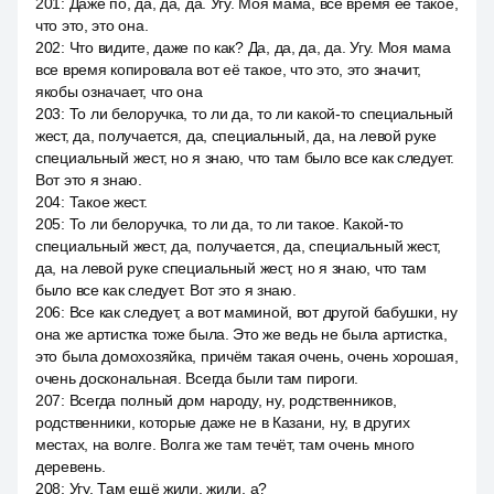
201
:
Даже по, да, да, да. Угу. Моя мама, все время её такое,
что это, это она.
202
:
Что видите, даже по как? Да, да, да, да. Угу. Моя мама
все время копировала вот её такое, что это, это значит,
якобы означает, что она
203
:
То ли белоручка, то ли да, то ли какой-то специальный
жест, да, получается, да, специальный, да, на левой руке
специальный жест, но я знаю, что там было все как следует.
Вот это я знаю.
204
:
Такое жест.
205
:
То ли белоручка, то ли да, то ли такое. Какой-то
специальный жест, да, получается, да, специальный жест,
да, на левой руке специальный жест, но я знаю, что там
было все как следует. Вот это я знаю.
206
:
Все как следует, а вот маминой, вот другой бабушки, ну
она же артистка тоже была. Это же ведь не была артистка,
это была домохозяйка, причём такая очень, очень хорошая,
очень доскональная. Всегда были там пироги.
207
:
Всегда полный дом народу, ну, родственников,
родственники, которые даже не в Казани, ну, в других
местах, на волге. Волга же там течёт, там очень много
деревень.
208
:
Угу. Там ещё жили, жили, а?