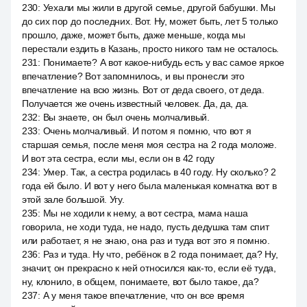
230
:
Уехали мы жили в другой семье, другой бабушки. Мы
до сих пор до последних. Вот. Ну, может быть, лет 5 только
прошло, даже, может быть, даже меньше, когда мы
перестали ездить в Казань, просто никого там не осталось.
231
:
Понимаете? А вот какое-нибудь есть у вас самое яркое
впечатление? Вот запомнилось, и вы пронесли это
впечатление на всю жизнь. Вот от деда своего, от деда.
Получается же очень известный человек. Да, да, да.
232
:
Вы знаете, он был очень молчаливый.
233
:
Очень молчаливый. И потом я помню, что вот я
старшая семья, после меня моя сестра на 2 года моложе.
И вот эта сестра, если мы, если он в 42 году
234
:
Умер. Так, а сестра родилась в 40 году. Ну сколько? 2
года ей было. И вот у него была маленькая комнатка вот в
этой зале большой. Угу.
235
:
Мы не ходили к нему, а вот сестра, мама наша
говорила, не ходи туда, не надо, пусть дедушка там спит
или работает, я не знаю, она раз и туда вот это я помню.
236
:
Раз и туда. Ну что, ребёнок в 2 года понимает, да? Ну,
значит, он прекрасно к ней относился как-то, если её туда,
ну, клонило, в общем, понимаете, вот было такое, да?
237
:
А у меня такое впечатление, что он все время