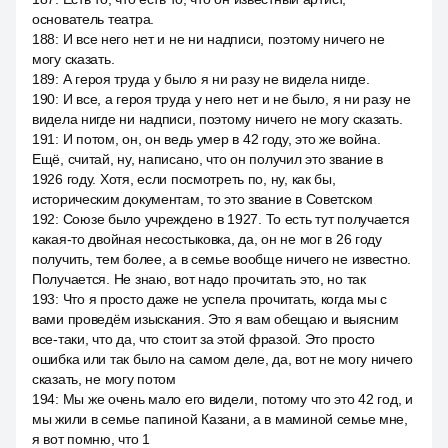
основатель театра.
188
:
И все него нет и не ни надписи, поэтому ничего не
могу сказать.
189
:
А героя труда у было я ни разу не видела нигде.
190
:
И все, а героя труда у него нет и не было, я ни разу не
видела нигде ни надписи, поэтому ничего не могу сказать.
191
:
И потом, он, он ведь умер в 42 году, это же война.
Ещё, считай, ну, написано, что он получил это звание в
1926 году. Хотя, если посмотреть по, ну, как бы,
историческим документам, то это звание в Советском
192
:
Союзе было учреждено в 1927. То есть тут получается
какая-то двойная несостыковка, да, он не мог в 26 году
получить, тем более, а в семье вообще ничего не известно.
Получается. Не знаю, вот надо прочитать это, но так
193
:
Что я просто даже не успела прочитать, когда мы с
вами проведём изыскания. Это я вам обещаю и выясним
все-таки, что да, что стоит за этой фразой. Это просто
ошибка или так было на самом деле, да, вот не могу ничего
сказать, не могу потом
194
:
Мы же очень мало его видели, потому что это 42 год, и
мы жили в семье папиной Казани, а в маминой семье мне,
я вот помню, что 1