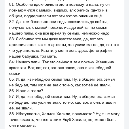
81
:
Особо не вдохновляли его и поэтому, а папа, ну он
познакомился с мамой, видимо, влюбились где-то и в
общем, поддерживали вот эти вот отношения ещё.
82
:
Да, тем более что они ведь поженились до войны,
получается, с мамой поженились до войны, но семья
нашего папы, она все время ту семью, немножко недо.
83
:
Любливал это мы даже чувствовали, да, вот это
артистическое, как это артисты, это унизительно, да, вот, вот
что удивительно. Кстати, у меня есть здесь фотографии
нашей бабушки, той мать.
84
:
Нашего папы. Так это сейчас я вам покажу. Женщина
красивая. Вот, вот, вот, вот она такая, она и из небедной
семьи.
85
:
И, да, из небедной семьи там. Ну, в общем, эта семья
не бедная, там уж я не знаю точно, как вот её её звали.
86
:
И они а звали?
87
:
И, да, из небедной семьи там. Ну, в общем, эта семья
не бедная, там уж я не знаю точно, как, вот, и они, а звали
её, её звали.
88
:
Ибатулловна, Халили Халили, понимаете? Ну, я не могу
точно сказать, что вот с этим Якуб Халили, но, может быть,
они и связаны.