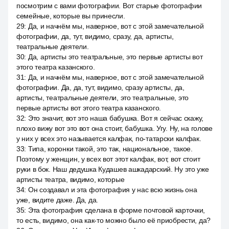
посмотрим с вами фотографии. Вот старые фотографии
семейные, которые вы принесли.
29
:
Да, и начнём мы, наверное, вот с этой замечательной
фотографии, да, тут, видимо, сразу, да, артисты,
театральные деятели.
30
:
Да, артисты это театральные, это первые артисты вот
этого театра казанского.
31
:
Да, и начнём мы, наверное, вот с этой замечательной
фотографии. Да, да, тут, видимо, сразу артисты, да,
артисты, театральные деятели, это театральные, это
первые артисты вот этого театра казанского.
32
:
Это значит, вот это наша бабушка. Вот я сейчас скажу,
плохо вижу вот это вот она стоит, бабушка. Угу. Ну, на голове
у них у всех это называется калфак, по-татарски калфак.
33
:
Типа, коронки такой, это так, национальное, такое.
Поэтому у женщин, у всех вот этот калфак, вот, вот стоит
руки в бок. Наш дедушка Кудашев ашкадарский. Ну это уже
артисты театра, видимо, которые
34
:
Он создавал и эта фотография у нас всю жизнь она
уже, видите даже. Да, да.
35
:
Эта фотография сделана в форме почтовой карточки,
то есть, видимо, она как-то можно было её приобрести, да?