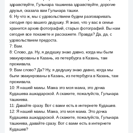
здравствуйте, Гульнара ташкиева здравствуйте, дорогие
друзья, сказала вам Гульнара ташки.
6
:
Ну что ж, мы с удовольствием будем разговаривать
сегодня про вашего дедушку. Я знаю, что у вас в семье
хранится архив фотографий, старых фотографий. Вы нам
сегодня все покажете и расскажете. Правда? Да, да, с
удовольствием предоста.
7
:
Вам.
8
:
Слово, да. Ну, я дедушку знаю давно, когда мы были
эвакуированы в Казань, из петербурга в Казань, там
проживала.
9
:
Вам слово? Да? Ну, я дедушку знаю давно, когда мы
были эвакуированы в Казань, из петербурга в Казань, там
проживала.
10
:
Я нашей мамы. Мама это моя мама, это дочка
Кудашева ашкадарской. А скажите, пожалуйста, Гульнара
ташкиева.
11
:
Давайте сразу. Вот с вами есть в интернете Кудашев.
12
:
Я нашей мамы. Мама, это моя мама. Это дочка
Кудашева ашкадарской. А скажите, пожалуйста, Гульнара
ташкиева, давайте сразу. Вот с вами есть в интернете
Кудашев?