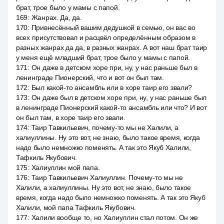
брат, трое было у мамы с папой.
169
:
Жанрах. Да, да.
170
:
Привнесённый вашим дедушкой в семью, он вас во
всех присутствовал и расцвёл определённым образом в
разных жанрах да да, в разных жанрах. А вот наш брат таир
у меня ещё младший брат, трое было у мамы с папой.
171
:
Он даже в детском хоре при, ну, у нас раньше был в
ленинграде Пионерский, что и вот он был там.
172
:
Был какой-то ансамбль или в хоре таир его звали?
173
:
Он даже был в детском хоре при, ну, у нас раньше был
в ленинграде Пионерский какой-то ансамбль или что? И вот
он был там, в хоре таир его звали.
174
:
Таир Тавкильевич, почему-то мы не Халили, а
халиуллины. Ну это вот, не знаю, было такое время, когда
надо было немножко поменять. А так это Якуб Халили,
Тафкиль Якубович.
175
:
Халиуллин мой папа.
176
:
Таир Тавкильевич Халиуллин. Почему-то мы не
Халили, а халиуллины. Ну это вот, не знаю, было такое
время, когда надо было немножко поменять. А так это Якуб
Халили, мой папа Тафкиль Якубович.
177
:
Халили вообще то, но Халиуллин стал потом. Он же