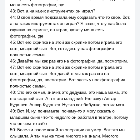
меня есть фотографии, где
43
:
Вот, а на каких инструментах он играл?
44
:
В своё время подсказала ему создавать что-то своё. Вот,
а на каких инструментах он играл? Я знаю, что у нас была
скрипка на скрипке, он играл, даже у меня есть
фотографии, где
45
:
Вот его скрипка на этой же скрипке потом играла его
сын, младший сын. Вот, вот здесь у нас фотография
полностью семьи.
46
:
Давайте мы как раз его на фотографии, да, посмотрим.
47
:
Вот его скрипка на этой же скрипке потом играла его
сын, младший сын. Вот давайте мы как раз его на
фотографии, да, посмотрим. Вот здесь у нас фотография
полностью семьи.
48
:
Это его семья, значит, это дедушка, это наша мама, это
его старший сын. А вот это младший. Его зовут Анвар
Кудашев. Анвар Кудашев. Ну это вот бабушка, это их мать.
49
:
Вот. И, ну, понимаете, почему-то я могу сказать о
младшем сыне что-то недолго он работал в театре, потому
что он чем-то забо
50
:
Болел и после какой-то операции он умер. Вот это мы
слышали. А так мы же тоже многого не знали. Многого