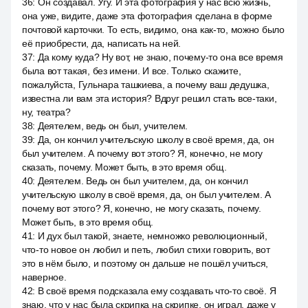
36
:
Он создавал. Угу. И эта фотография у нас всю жизнь,
она уже, видите, даже эта фотография сделана в форме
почтовой карточки. То есть, видимо, она как-то, можно было
её приобрести, да, написать на ней.
37
:
Да кому куда? Ну вот, не знаю, почему-то она все время
была вот такая, без имени. И все. Только скажите,
пожалуйста, Гульнара ташкиева, а почему ваш дедушка,
известна ли вам эта история? Вдруг решил стать все-таки,
ну, театра?
38
:
Деятелем, ведь он был, учителем.
39
:
Да, он кончил учительскую школу в своё время, да, он
был учителем. А почему вот этого? Я, конечно, не могу
сказать, почему. Может быть, в это время общ.
40
:
Деятелем. Ведь он был учителем, да, он кончил
учительскую школу в своё время, да, он был учителем. А
почему вот этого? Я, конечно, не могу сказать, почему.
Может быть, в это время общ.
41
:
И дух был такой, знаете, немножко революционный,
что-то новое он любил и петь, любил стихи говорить, вот
это в нём было, и поэтому он дальше не пошёл учиться,
наверное.
42
:
В своё время подсказала ему создавать что-то своё. Я
знаю, что у нас была скрипка на скрипке, он играл, даже у