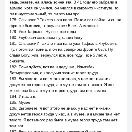
ведь, знаете, началась война эта. В 41 году его забрали в
армию, хотя он учился, он учился в каком-то институте, то
ли индустриальный, то ли это мы про
178
:
Слышали? Так это наш папа. Потом вот война, и он на
фронте был жив, вернулся все 5 лет. А скажите,
179
:
Уже Тафкиль. Ну все, все годы.
180
:
Якубович северном ну, слава Богу.
181
:
Слышали? Так это наш папа уже Тафкиль Якубович.
Ну, потом вот война, и он на северном фронте был. Ну,
слава Богу, жив, вернулся все, все годы, все 5 лет. А
скажите,
182
:
Пожалуйста, вот ваш дедушка, Ильязбек
Батыргареевич, он получил звание героя труда.
183
:
Вы знаете, я вот этого не знаю, у нас нет никаких
документов героя труда, а в музее там нет такого. Я вот
много раз была в музее героя труда там нет, там вот.
184
:
У нас а в.
185
:
Музее
186
:
Вы знаете, я вот этого не знаю, у нас нет никаких
документов героя труда у нас, а в музее, а в музее там нет
такого. Я вот много раз была в музее героя труда там нет,
там вот.
187
:
Есть то, что есть то, что он известный артист,