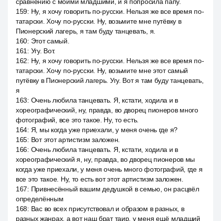
сравнению с моими младшими, и я попросила папу.
159
:
Ну, я хочу говорить по-русски. Нельзя же все время по-
татарски. Хочу по-русски. Ну, возьмите мне путёвку в
Пионерский лагерь, я там буду танцевать, я.
160
:
Этот самый.
161
:
Угу. Вот.
162
:
Ну, я хочу говорить по-русски. Нельзя же все время по-
татарски. Хочу по-русски. Ну, возьмите мне этот самый
путёвку в Пионерский лагерь. Угу. Вот я там буду танцевать,
я
163
:
Очень любила танцевать. Я, кстати, ходила и в
хореографический, ну, правда, во дворец пионеров много
фотографий, все это такое. Ну, то есть.
164
:
Я, мы когда уже приехали, у меня очень где я?
165
:
Вот этот артистизм заложен.
166
:
Очень любила танцевать. Я, кстати, ходила и в
хореографический я, ну, правда, во дворец пионеров мы
когда уже приехали, у меня очень много фотографий, где я
все это такое. Ну, то есть вот этот артистизм заложен.
167
:
Привнесённый вашим дедушкой в семью, он расцвёл
определённым
168
:
Вас во всех присутствовал и образом в разных, в
разных жанрах, а вот наш брат таир, у меня ещё младший