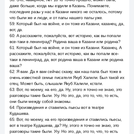
даже больше, когда мы ездили в Казань. Понимаете,
последние разы у нас в Казани никого не осталось, потому
что были же и люди, и от папы нашего папы уже.
59
:
Который был на войне, и он тоже из Казани, казанец, да,
вот, да.
60
:
А расскажите, пожалуйста, вот историю, как вы попали
все-таки в ленинград? Родина ваша в Казани или родина?
61
:
Который был на войне, и он тоже из Казани. Казанец. A
расскажите, пожалуйста, вот историю, как вы попали все-
таки в ленинград, да, вот родина ваша в Казани или родина
ваша?
62
:
Я вам. Да я вам сейчас скажу, как наш папа был тоже в
очень известной семье писателя Якуб Халили. Был такой их
отец. Может быть, слышали Якуб Халили, кстати.
63
:
Вот, по моему, на его, да. Ну, этого я точно не знаю, это
разговоры такие были. Угу. Но это, да, это то, что, то есть,
они были между собой знакомы.
64
:
Произведения и ставились пьесы вот в театре
Кудашева.
65
:
Вот, по моему, на его произведения и ставились пьесы,
вот в театре Кудашева, да? Ну, этого я точно не знаю, это
разговоры такие были. Угу. Но это, да, это то, что, то есть