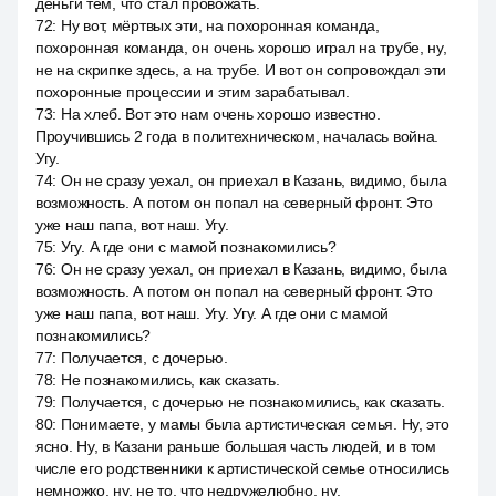
деньги тем, что стал провожать.
72
:
Ну вот, мёртвых эти, на похоронная команда,
похоронная команда, он очень хорошо играл на трубе, ну,
не на скрипке здесь, а на трубе. И вот он сопровождал эти
похоронные процессии и этим зарабатывал.
73
:
На хлеб. Вот это нам очень хорошо известно.
Проучившись 2 года в политехническом, началась война.
Угу.
74
:
Он не сразу уехал, он приехал в Казань, видимо, была
возможность. А потом он попал на северный фронт. Это
уже наш папа, вот наш. Угу.
75
:
Угу. А где они с мамой познакомились?
76
:
Он не сразу уехал, он приехал в Казань, видимо, была
возможность. А потом он попал на северный фронт. Это
уже наш папа, вот наш. Угу. Угу. А где они с мамой
познакомились?
77
:
Получается, с дочерью.
78
:
Не познакомились, как сказать.
79
:
Получается, с дочерью не познакомились, как сказать.
80
:
Понимаете, у мамы была артистическая семья. Ну, это
ясно. Ну, в Казани раньше большая часть людей, и в том
числе его родственники к артистической семье относились
немножко, ну, не то, что недружелюбно, ну,