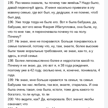
195
:
Раз мама сказала, ты почему там живёшь? Надо было,
давай переночуй здесь. И меня насильно привезли в эту
мамину семью, где вот был, ну, дедушки, я не помню, чтоб
был дед.
196
:
Уже тогда тогда не было его. Вот я была бабушка, да,
бабушка, вот его жена Фахрия Ибатулловна, она была, ну,
что-то мне там, я переночевала почему-то на полу.
Почему?
197
:
Не знаю, мне не понравился. Больше понравилось в
семье папиной, потому что, ну, там, знаете, более высокие
были такие моральные требования, не знаю, как-то, а у
здесь, в этой семье.
198
:
Более легкомысленно более и недостаток какой-то.
Почему я не знаю, да, это вот я, я 38 года рождения,
поэтому уже в 42 году, сколько мне, я, конечно, понимала, 4
года.
199
:
Не знаю, мне больше нравится та семья, та семья.
Бабушка так нас любила, так все, знаете, старалась. И она
была очень такая, она была, кстати, тоже дочь какого-то
богатого, то ли купца, то ли
200
:
Что видите, как? Да, копировала. Вот, значит, якобы
означает, что