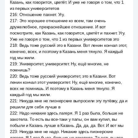
Казань, как говорится, цветёт. И уже не говоря о том, что 1
из первых университетов
216
:
Отношение пахнет. Угу.
217
:
Это хорошее отношение ко всем, там очень
дружелюбное, прекраснейшее отношение. И вот
посмотрите, как Казань, как говорится, цветёт и пахнет. Угу.
Уже не говоря о том, что 1 из первых университетов это
218
:
Ведь тоже русский это в Казани. Вот ленин кончал этот,
конечно, всех, и поэтому в Казань меня тянуло. Я каждый
год мы жили.
219
:
Университет, университет. Ну, ещё многие, не
помнишь?
220
:
Ведь тоже русский университет, это в Казани. Вот
ленин кончал этот университет. Ну, ещё многие, конечно,
всех не помнишь. И поэтому в Казань меня тянуло. Я
каждый год мы жили.
221
:
Никуда мне не пионерские выпросили эту путёвку, да и
решили для себя лучше в
222
:
Надо никакие здесь лагеря. Я 1 раз была, больше не
захотела. То есть вы все-таки у папы, он вам купил, вы
побыли и Казань лучше в Казань. Да, да, да. Вот. И вот мы
223
:
Никуда мне не надо. Никакие здесь пионерские
лагеря. Я 1 раз была, больше не захотела. То есть вы все-