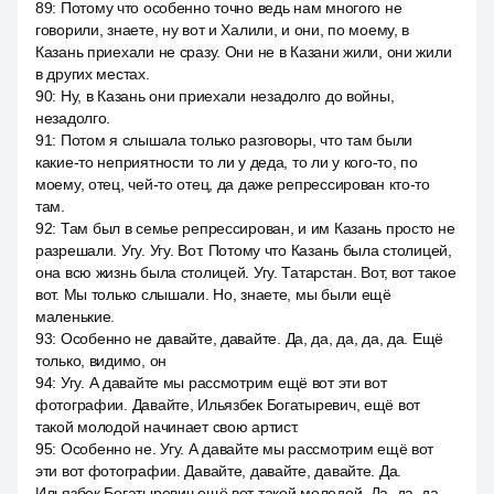
89
:
Потому что особенно точно ведь нам многого не
говорили, знаете, ну вот и Халили, и они, по моему, в
Казань приехали не сразу. Они не в Казани жили, они жили
в других местах.
90
:
Ну, в Казань они приехали незадолго до войны,
незадолго.
91
:
Потом я слышала только разговоры, что там были
какие-то неприятности то ли у деда, то ли у кого-то, по
моему, отец, чей-то отец, да даже репрессирован кто-то
там.
92
:
Там был в семье репрессирован, и им Казань просто не
разрешали. Угу. Угу. Вот. Потому что Казань была столицей,
она всю жизнь была столицей. Угу. Татарстан. Вот, вот такое
вот. Мы только слышали. Но, знаете, мы были ещё
маленькие.
93
:
Особенно не давайте, давайте. Да, да, да, да, да. Ещё
только, видимо, он
94
:
Угу. А давайте мы рассмотрим ещё вот эти вот
фотографии. Давайте, Ильязбек Богатыревич, ещё вот
такой молодой начинает свою артист.
95
:
Особенно не. Угу. А давайте мы рассмотрим ещё вот
эти вот фотографии. Давайте, давайте, давайте. Да.
Ильязбек Богатыревич ещё вот такой молодой. Да, да, да,