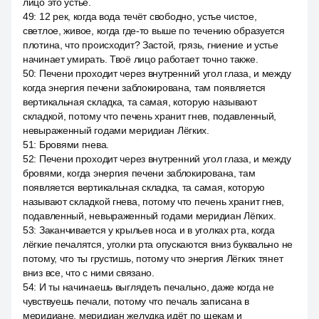
лицо это устье.
49
:
12 рек, когда вода течёт свободно, устье чистое,
светлое, живое, когда где-то выше по течению образуется
плотина, что происходит? Застой, грязь, гниение и устье
начинает умирать. Твоё лицо работает точно также.
50
:
Печени проходит через внутренний угол глаза, и между
когда энергия печени заблокирована, там появляется
вертикальная складка, та самая, которую называют
складкой, потому что печень хранит гнев, подавленный,
невыраженный годами меридиан Лёгких.
51
:
Бровями гнева.
52
:
Печени проходит через внутренний угол глаза, и между
бровями, когда энергия печени заблокирована, там
появляется вертикальная складка, та самая, которую
называют складкой гнева, потому что печень хранит гнев,
подавленный, невыраженный годами меридиан Лёгких.
53
:
Заканчивается у крыльев носа и в уголках рта, когда
лёгкие печалятся, уголки рта опускаются вниз буквально не
потому, что ты грустишь, потому что энергия Лёгких тянет
вниз все, что с ними связано.
54
:
И ты начинаешь выглядеть печально, даже когда не
чувствуешь печали, потому что печаль записана в
меридиане, меридиан желудка идёт по щекам и