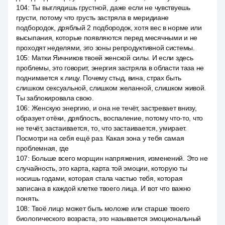
104
:
Ты выглядишь грустной, даже если не чувствуешь
грусти, потому что грусть застряла в меридиане
подбородок, дряблый 2 подбородок, хотя вес в норме или
высыпания, которые появляются перед месячными и не
проходят неделями, это зоны репродуктивной системы.
105
:
Матки Яичников твоей женской силы. И если здесь
проблемы, это говорит, энергия застряла в области таза не
поднимается к лицу. Почему стыд, вина, страх быть
слишком сексуальной, слишком желанной, слишком живой.
Ты заблокировала свою.
106
:
Женскую энергию, и она не течёт, застревает внизу,
образует отёки, дряблость, воспаление, потому что-то, что
не течёт, застаивается, то, что застаивается, умирает.
Посмотри на себя ещё раз. Какая зона у тебя самая
проблемная, где
107
:
Больше всего морщин напряжения, изменений. Это не
случайность, это карта, карта той эмоции, которую ты
носишь годами, которая стала частью тебя, которая
записана в каждой клетке твоего лица. И вот что важно
понять.
108
:
Твоё лицо может быть моложе или старше твоего
биологического возраста, это называется эмоциональный