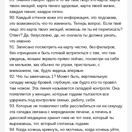
твоих эмоций, карта твоего здоровья, карта твоей жизни,
каждая линия, каждое пятно.
90
:
Каждый оттенок кожи это информация, это подсказка,
это возможность что-то изменить. Теперь вопрос. Если твоё
лицо это карта твоих эмоций, можешь ли ты её переписать?
Ответ? Да, безусловно, да, но сначала ты должна узнать,
что именно
91
:
Записано посмотреть на карту честно, без фильтров,
без отрицания и быть готовой встретиться с тем, что там
увидишь, возьми зеркало прямо сейчас, посмотри на себя
не мельком, как обычно по утрам, пристально, с
вниманием, так, будто видишь впервые.
92
:
Что ты замечаешь 1? Может быть, вертикальную
складку между бровей, глубокую, как будто кто-то провёл
там ножом. Эта линия называется складкой контроля. Она
появляется у женщин, которые годами пытаются все
удержать под контролем семью, работу, себя.
93
:
Которые не позволяют себе расслабиться ни на секунду
эта складка связана с меридианом печени, а печень в
даосской медицине хранит гнев не тот гнев, который ты
выражаешь, тот, который глотаешь годами.
94
:
Когда хочешь крикнуть, но молчишь, когда хочешь уйти,