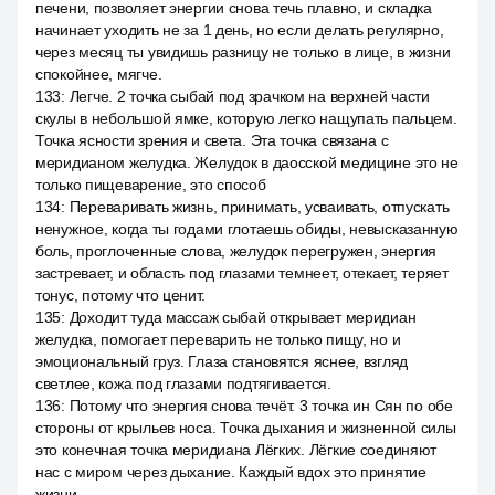
печени, позволяет энергии снова течь плавно, и складка
начинает уходить не за 1 день, но если делать регулярно,
через месяц ты увидишь разницу не только в лице, в жизни
спокойнее, мягче.
133
:
Легче. 2 точка сыбай под зрачком на верхней части
скулы в небольшой ямке, которую легко нащупать пальцем.
Точка ясности зрения и света. Эта точка связана с
меридианом желудка. Желудок в даосской медицине это не
только пищеварение, это способ
134
:
Переваривать жизнь, принимать, усваивать, отпускать
ненужное, когда ты годами глотаешь обиды, невысказанную
боль, проглоченные слова, желудок перегружен, энергия
застревает, и область под глазами темнеет, отекает, теряет
тонус, потому что ценит.
135
:
Доходит туда массаж сыбай открывает меридиан
желудка, помогает переварить не только пищу, но и
эмоциональный груз. Глаза становятся яснее, взгляд
светлее, кожа под глазами подтягивается.
136
:
Потому что энергия снова течёт. 3 точка ин Сян по обе
стороны от крыльев носа. Точка дыхания и жизненной силы
это конечная точка меридиана Лёгких. Лёгкие соединяют
нас с миром через дыхание. Каждый вдох это принятие
жизни.