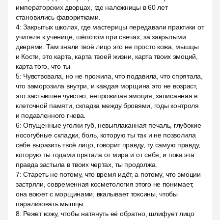
императорских дворцах, где наложницы в 60 лет
становились фаворитками.
4
:
Закрытых школах, где мастерицы передавали практики от
учителя к ученице, шёпотом при свечах, за закрытыми
дверями. Там знали твоё лицо это не просто кожа, мышцы
и Кости, это карта, карта твоей жизни, карта твоих эмоций,
карта того, что ты
5
:
Чувствовала, но не прожила, что подавила, что спрятала,
что заморозила внутри, и каждая морщина это не возраст,
это застывшее чувство, непрожитая эмоция, записанная в
клеточной памяти, складка между бровями, годы контроля
и подавленного гнева.
6
:
Опущенные уголки губ, невыплаканная печаль, глубокие
носогубные складки, боль, которую ты так и не позволила
себе выразить твоё лицо, говорит правду, ту самую правду,
которую ты годами прятала от мира и от себя, и пока эта
правда застыла в твоих чертах, ты продолжа.
7
:
Стареть не потому, что время идёт, а потому, что эмоции
застряли, современная косметология этого не понимает,
она воюет с морщинами, вкалывает токсины, чтобы
парализовать мышцы.
8
:
Режет кожу, чтобы натянуть её обратно, шлифует лицо