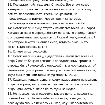
13
:
Поставьте лайк, сделали. Спасибо. Вот в чем секрет
женщин, которые не стареют, они научились стирать эту
память перезаписывать клетки не кремами, не
процедурами, а изнутри, через практики, которые
разблокируют застывшие эмоции и запускают свобо.
14
:
Поток энергии существует 7 ключевых точек на 7 ворот.
Каждая связана с определённым органом, с определённой,
с определённым меридианом той самой невидимой рекой,
по которой течёт жизненная сила, когда ты знаешь эти
точки, когда знаешь, как их
15
:
К лицу, лице, эмоцией.
16
:
Поток энергии к лицу существует 7 ключевых точек на
лице 7 ворот. Каждая связана с определённым органом, с
определённой эмоцией, с определённым меридианом, той
самой невидимой рекой, по которой течёт жизненная сила,
когда ты знаешь эти точки, когда знаешь, как их.
17
:
Касаться, когда знаешь, с каким намерением ты можешь
открыть ворота, выпустить застывшее, запустить поток, и
лицо начинает меняться не за годы, за недели.
18
:
Но прежде чем я расскажу, как это делать, ты должна
понять 1 вещь. Почему тебя этому никогда не учили,
почему это знание исчезло из школ, из университетов, из