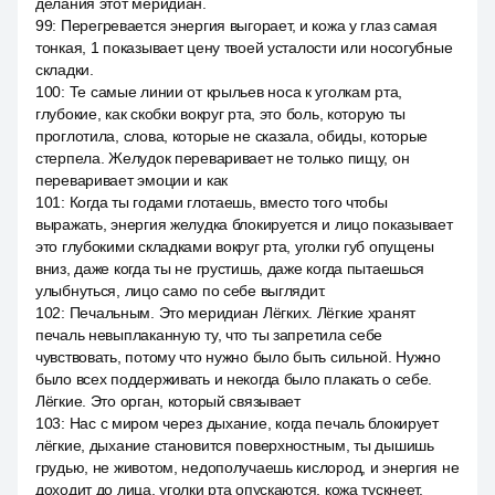
делания этот меридиан.
99
:
Перегревается энергия выгорает, и кожа у глаз самая
тонкая, 1 показывает цену твоей усталости или носогубные
складки.
100
:
Те самые линии от крыльев носа к уголкам рта,
глубокие, как скобки вокруг рта, это боль, которую ты
проглотила, слова, которые не сказала, обиды, которые
стерпела. Желудок переваривает не только пищу, он
переваривает эмоции и как
101
:
Когда ты годами глотаешь, вместо того чтобы
выражать, энергия желудка блокируется и лицо показывает
это глубокими складками вокруг рта, уголки губ опущены
вниз, даже когда ты не грустишь, даже когда пытаешься
улыбнуться, лицо само по себе выглядит.
102
:
Печальным. Это меридиан Лёгких. Лёгкие хранят
печаль невыплаканную ту, что ты запретила себе
чувствовать, потому что нужно было быть сильной. Нужно
было всех поддерживать и некогда было плакать о себе.
Лёгкие. Это орган, который связывает
103
:
Нас с миром через дыхание, когда печаль блокирует
лёгкие, дыхание становится поверхностным, ты дышишь
грудью, не животом, недополучаешь кислород, и энергия не
доходит до лица, уголки рта опускаются, кожа тускнеет.