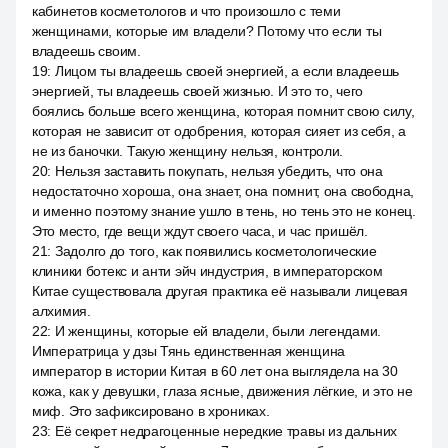
кабинетов косметологов и что произошло с теми
женщинами, которые им владели? Потому что если ты
владеешь своим.
19
:
Лицом ты владеешь своей энергией, а если владеешь
энергией, ты владеешь своей жизнью. И это то, чего
боялись больше всего женщина, которая помнит свою силу,
которая не зависит от одобрения, которая сияет из себя, а
не из баночки. Такую женщину нельзя, контроли.
20
:
Нельзя заставить покупать, нельзя убедить, что она
недостаточно хороша, она знает, она помнит, она свободна,
и именно поэтому знание ушло в тень, но тень это не конец.
Это место, где вещи ждут своего часа, и час пришёл.
21
:
Задолго до того, как появились косметологические
клиники ботекс и анти эйч индустрия, в императорском
Китае существовала другая практика её называли лицевая
алхимия.
22
:
И женщины, которые ей владели, были легендами.
Императрица у дзы Тянь единственная женщина
император в истории Китая в 60 лет она выглядела на 30
кожа, как у девушки, глаза ясные, движения лёгкие, и это не
миф. Это зафиксировано в хрониках.
23
:
Её секрет недрагоценные нередкие травы из дальних