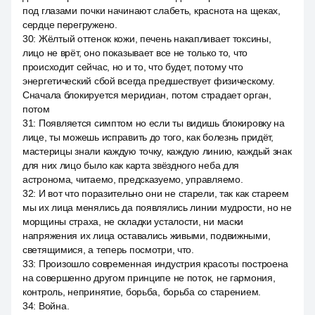
под глазами почки начинают слабеть, краснота на щеках,
сердце перегружено.
30
:
Жёлтый оттенок кожи, печень накапливает токсины,
лицо не врёт, оно показывает все не только то, что
происходит сейчас, но и то, что будет, потому что
энергетический сбой всегда предшествует физическому.
Сначала блокируется меридиан, потом страдает орган,
потом
31
:
Появляется симптом но если ты видишь блокировку на
лице, ты можешь исправить до того, как болезнь придёт,
мастерицы знали каждую точку, каждую линию, каждый знак
для них лицо было как карта звёздного неба для
астронома, читаемо, предсказуемо, управляемо.
32
:
И вот что поразительно они не старели, так как стареем
мы их лица менялись да появлялись линии мудрости, но не
морщины страха, не складки усталости, ни маски
напряжения их лица оставались живыми, подвижными,
светящимися, а теперь посмотри, что.
33
:
Произошло современная индустрия красоты построена
на совершенно другом принципе не поток, не гармония,
контроль, непринятие, борьба, борьба со старением.
34
:
Война.