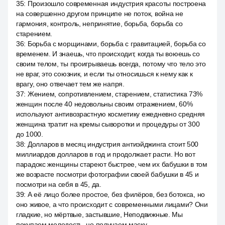
35
:
Произошло современная индустрия красоты построена
на совершенно другом принципе не поток, война не
гармония, контроль, непринятие, борьба, борьба со
старением.
36
:
Борьба с морщинами, борьба с гравитацией, борьба со
временем. И знаешь, что происходит, когда ты воюешь со
своим телом, ты проигрываешь всегда, потому что тело это
не враг, это союзник, и если ты относишься к нему как к
врагу, оно отвечает тем же напря.
37
:
Жением, сопротивлением, старением, статистика 73%
женщин после 40 недовольны своим отражением, 60%
используют антивозрастную косметику ежедневно средняя
женщина тратит на кремы сыворотки и процедуры от 300
до 1000.
38
:
Долларов в месяц индустрия антиэйджинга стоит 500
миллиардов долларов в год и продолжает расти. Но вот
парадокс женщины стареют быстрее, чем их бабушки в том
же возрасте посмотри фотографии своей бабушки в 45 и
посмотри на себя в 45, да.
39
:
А её лицо более простое, без филёров, без ботокса, но
оно живое, а что происходит с современными лицами? Они
гладкие, но мёртвые, застывшие, Неподвижные. Мы
покупаем молодость, но получаем маску.