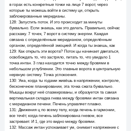
в горах есть конкретные точки на лице 7 ворот, через
которые ты можешь войти в систему ци, открыть
заблокированные меридианы.
128
:
Запустить поток. И это происходит за минуты
буквально. Если знаешь, как это делать. Правильно, сейчас
расскажу. 7 точек, 7 ворот в систему энергии. Каждая
связана с определённым меридианом, определённым
органом, определённой эмоцией. И когда ты знаешь, как
129
:
Как открыть эти ворота? Поток цы начинает двигаться,
освобождать то, что застряло, питать то, что увидало 1
точка интан. 3 глаз находится точно между бровями в
небольшом углублении. Это главные ворота в центральную
нервную систему. Точка успокоения.
130
:
Ума, когда ты годами живёшь в напряжении, контроле,
бесконечном планировании, эта точка сжата буквально.
Мышцы вокруг неё спазмированы, и образуется та самая
вертикальная складка гнева между бровями интан связана
с меридианом печени. Печень управляет плавно.
131
:
Движения ц по всему телу, когда печень в гармонии,
все течёт, когда печень заблокирована гневом, все
застревает. И 1, где это видно между бровями.
132
:
Массаж интан успокаивает ум, снимает напряжение с