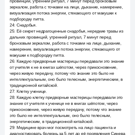
провинций, утренний ритуал, 7 минут перед бронзовым
зеркалом, работа с точками на лице, дыхание, намерение,
визуализация потока энергии, стекающего от макушки к
подбородку питта.
24
:
Снадобья.
25
:
Её секрет недрагоценные снадобья, нередкие травы из
дальних провинций, утренний ритуал, 7 минут перед
бронзовым зеркалом, работа с точками на лице, дыхание,
намерение, визуализация потока энергии, стекающего от
макушки к подбородку питта.
26
:
Каждую придворные мастерицы передавали это знание
от учителя к не в книгах шёпотом, через прикосновение,
через живую передачу, потому что знание это было не
интеллектуальным, оно было телесным, энергетическим, в
традиционной китайской.
27
:
Клетку ученице.
28
:
Каждую клетку придворные мастерицы передавали это
знание от учителя к ученице не в книгах шёпотом, через
прикосновение, через живую передачу, потому что знание
это было не интеллектуальным, оно было телесным,
энергетическим, в традиционной китайской.
29
:
Медицине врач мог посмотреть на лицо пациента и
диагностировать болезнь за 5 лет до её проявления Синева