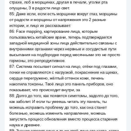
страхе, лоб в морщинах, другая в печали, уголки рта
опущены, 3 в радости лицо свет.
85
:
Даже если, если есть морщинки вокруг глаз, морщины
от радости и морщины от напряжения это 2 разные
истории, и лицо их рассказывает.
86
:
Face mapping, картирование лица, которым
пользовались китайские врачи, теперь подтверждается
западной медициной зоны лица действительно связаны с
внутренними органами через нервные и сосудистые пути
высыпания на подбородке перед месячными это не просто
гормоны, это репродуктивное.
87
:
Система посылает сигнал на лицо, отёки под глазами,
почки не справляются с нагрузкой, покраснение на щеках,
сердце перегружено, жёлтый оттенок кожи, печень
накопила токсины. Твоё лицо это панель приборов, оно
показывает, что происходит внутри, за
88
:
Долго до того, как появятся симптомы, задолго до того,
как заболит. И если ты умеешь читать эту панель, ты
можешь исправить проблему до того, как она станет
болезнью, можешь изменить направление, можешь
запустить процесс обновления вместо процесса старения
наука и древнее.
89
:
Знания говорят одно и то же твоё лицо это карта, карта