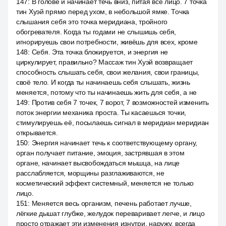
147
:
В голове и начинает течь вниз, питая все лицо. 7 точка
тин Хуэй прямо перед ухом, в небольшой ямке. Точка
слышания себя это точка меридиана, тройного
обогревателя. Когда ты годами не слышишь себя,
игнорируешь свои потребности, живёшь для всех, кроме
148
:
Себя. Эта точка блокируется, и энергия не
циркулирует, правильно? Массаж тин Хуэй возвращает
способность слышать себя, свои желания, свои границы,
своё тело. И когда ты начинаешь себя слышать, жизнь
меняется, потому что ты начинаешь жить для себя, а не
149
:
Против себя 7 точек, 7 ворот, 7 возможностей изменить
поток энергии механика проста. Ты касаешься точки,
стимулируешь её, посылаешь сигнал в меридиан меридиан
открывается.
150
:
Энергия начинает течь к соответствующему органу,
орган получает питание, эмоция, застрявшая в этом
органе, начинает высвобождаться мышца, на лице
расслабляется, морщины разглаживаются, не
косметический эффект системный, меняется не только
лицо.
151
:
Меняется весь организм, печень работает лучше,
лёгкие дышат глубже, желудок переваривает легче, и лицо
просто отражает эти изменения изнутри, наружу, всегда