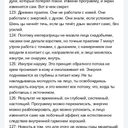
духе, который потерял покой. Измени программу, и экран
изменится сам. Вот в чем секрет.
123
:
Древних практик. Они не работали с кожей. Они
работали с энергией, с духом. Они знали, если успокоить
Шень цы начнёт течь, если цы течёт, дзын засияет само, без
усилий.
124
:
Поэтому императрицы не мазали лица снадобьями,
часами они делали короткие, но точные практики 7 минут
утром работа с точками, с дыханием, с намерением они
входили в контакт с ци, направляли её, и лицо менялось
изнутри, не снаружи, внутрь.
125
:
Изнутри наружу. Это принцип обратного потока не
крем проникает в кожу и омолаживает её. Энергия
поднимается из глубины и питает кожу. Не ты
накладываешь молодость на лицо, ты освобождаешь
молодость изнутри, и это меняет все потому, что, когда ты
работаешь с источником,
126
:
Результат не временный, он глубокий, системный,
настоящий. Программу можно перезаписать, энергию
можно разблокировать, дух можно успокоить, и лицо
изменится само как побочный эффект, как естественное
следствие внутренней гармонии хороший.
127
:
Новость в том, что для этого не нужны годы медитаций,