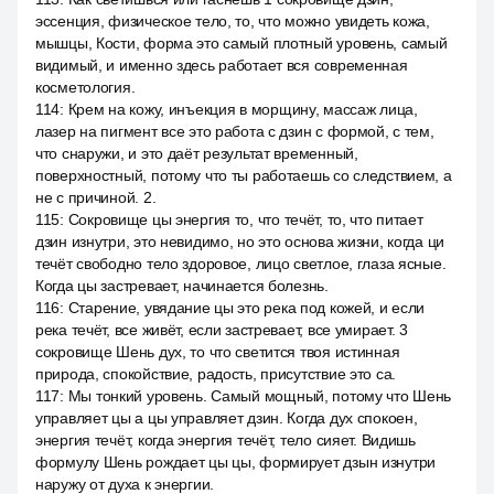
эссенция, физическое тело, то, что можно увидеть кожа,
мышцы, Кости, форма это самый плотный уровень, самый
видимый, и именно здесь работает вся современная
косметология.
114
:
Крем на кожу, инъекция в морщину, массаж лица,
лазер на пигмент все это работа с дзин с формой, с тем,
что снаружи, и это даёт результат временный,
поверхностный, потому что ты работаешь со следствием, а
не с причиной. 2.
115
:
Сокровище цы энергия то, что течёт, то, что питает
дзин изнутри, это невидимо, но это основа жизни, когда ци
течёт свободно тело здоровое, лицо светлое, глаза ясные.
Когда цы застревает, начинается болезнь.
116
:
Старение, увядание цы это река под кожей, и если
река течёт, все живёт, если застревает, все умирает. 3
сокровище Шень дух, то что светится твоя истинная
природа, спокойствие, радость, присутствие это са.
117
:
Мы тонкий уровень. Самый мощный, потому что Шень
управляет цы а цы управляет дзин. Когда дух спокоен,
энергия течёт, когда энергия течёт, тело сияет. Видишь
формулу Шень рождает цы цы, формирует дзын изнутри
наружу от духа к энергии.