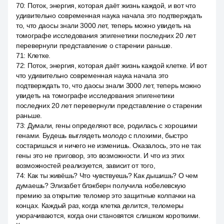
70
:
Поток, энергия, которая даёт жизнь каждой, и вот что
удивительно современная наука начала это подтверждать
то, что даосы знали 3000 лет, теперь можно увидеть на
томографе исследования эпигенетики последних 20 лет
перевернули представление о старении раньше.
71
:
Клетке.
72
:
Поток, энергия, которая даёт жизнь каждой клетке. И вот
что удивительно современная наука начала это
подтверждать то, что даосы знали 3000 лет, теперь можно
увидеть на томографе исследования эпигенетики
последних 20 лет перевернули представление о старении
раньше.
73
:
Думали, гены определяют все, родилась с хорошими
генами. Будешь выглядеть молодо с плохими, быстро
состаришься и ничего не изменишь. Оказалось, это не так
гены это не приговор, это возможности. И что из этих
возможностей реализуется, зависит от того,
74
:
Как ты живёшь? Что чувствуешь? Как дышишь? О чем
думаешь? Элизабет блэкберн получила нобелевскую
премию за открытие теломер это защитные колпачки на
концах. Каждый раз, когда клетка делится, теломеры
укорачиваются, когда они становятся слишком короткими.