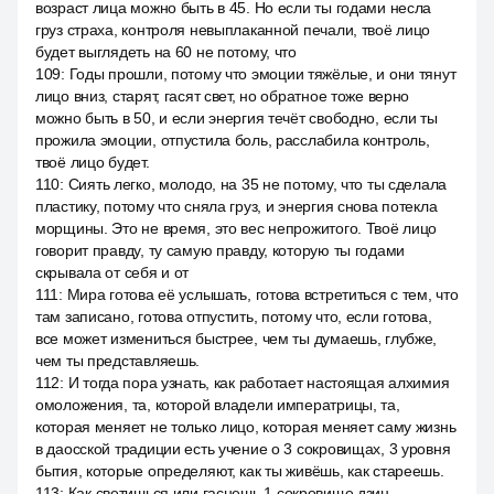
возраст лица можно быть в 45. Но если ты годами несла
груз страха, контроля невыплаканной печали, твоё лицо
будет выглядеть на 60 не потому, что
109
:
Годы прошли, потому что эмоции тяжёлые, и они тянут
лицо вниз, старят, гасят свет, но обратное тоже верно
можно быть в 50, и если энергия течёт свободно, если ты
прожила эмоции, отпустила боль, расслабила контроль,
твоё лицо будет.
110
:
Сиять легко, молодо, на 35 не потому, что ты сделала
пластику, потому что сняла груз, и энергия снова потекла
морщины. Это не время, это вес непрожитого. Твоё лицо
говорит правду, ту самую правду, которую ты годами
скрывала от себя и от
111
:
Мира готова её услышать, готова встретиться с тем, что
там записано, готова отпустить, потому что, если готова,
все может измениться быстрее, чем ты думаешь, глубже,
чем ты представляешь.
112
:
И тогда пора узнать, как работает настоящая алхимия
омоложения, та, которой владели императрицы, та,
которая меняет не только лицо, которая меняет саму жизнь
в даосской традиции есть учение о 3 сокровищах, 3 уровня
бытия, которые определяют, как ты живёшь, как стареешь.
113
:
Как светишься или гаснешь 1 сокровище дзин,