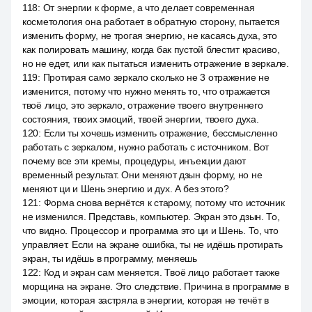
118
:
От энергии к форме, а что делает современная
косметология она работает в обратную сторону, пытается
изменить форму, не трогая энергию, не касаясь духа, это
как полировать машину, когда бак пустой блестит красиво,
но не едет, или как пытаться изменить отражение в зеркале.
119
:
Протирая само зеркало сколько не 3 отражение не
изменится, потому что нужно менять то, что отражается
твоё лицо, это зеркало, отражение твоего внутреннего
состояния, твоих эмоций, твоей энергии, твоего духа.
120
:
Если ты хочешь изменить отражение, бессмысленно
работать с зеркалом, нужно работать с источником. Вот
почему все эти кремы, процедуры, инъекции дают
временный результат. Они меняют дзын форму, но не
меняют ци и Шень энергию и дух. А без этого?
121
:
Форма снова вернётся к старому, потому что источник
не изменился. Представь, компьютер. Экран это дзын. То,
что видно. Процессор и программа это ци и Шень. То, что
управляет. Если на экране ошибка, ты не идёшь протирать
экран, ты идёшь в программу, меняешь
122
:
Код и экран сам меняется. Твоё лицо работает также
морщина на экране. Это следствие. Причина в программе в
эмоции, которая застряла в энергии, которая не течёт в