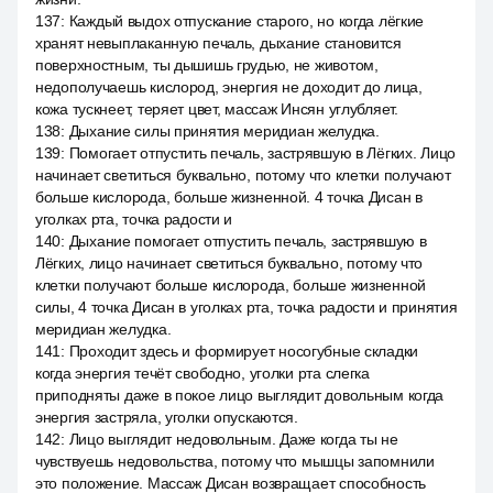
137
:
Каждый выдох отпускание старого, но когда лёгкие
хранят невыплаканную печаль, дыхание становится
поверхностным, ты дышишь грудью, не животом,
недополучаешь кислород, энергия не доходит до лица,
кожа тускнеет, теряет цвет, массаж Инсян углубляет.
138
:
Дыхание силы принятия меридиан желудка.
139
:
Помогает отпустить печаль, застрявшую в Лёгких. Лицо
начинает светиться буквально, потому что клетки получают
больше кислорода, больше жизненной. 4 точка Дисан в
уголках рта, точка радости и
140
:
Дыхание помогает отпустить печаль, застрявшую в
Лёгких, лицо начинает светиться буквально, потому что
клетки получают больше кислорода, больше жизненной
силы, 4 точка Дисан в уголках рта, точка радости и принятия
меридиан желудка.
141
:
Проходит здесь и формирует носогубные складки
когда энергия течёт свободно, уголки рта слегка
приподняты даже в покое лицо выглядит довольным когда
энергия застряла, уголки опускаются.
142
:
Лицо выглядит недовольным. Даже когда ты не
чувствуешь недовольства, потому что мышцы запомнили
это положение. Массаж Дисан возвращает способность