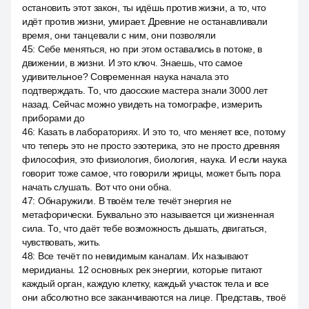
остановить этот закон, ты идёшь против жизни, а то, что
идёт против жизни, умирает. Древние не останавливали
время, они танцевали с ним, они позволяли
45
:
Себе меняться, но при этом оставались в потоке, в
движении, в жизни. И это ключ. Знаешь, что самое
удивительное? Современная наука начала это
подтверждать. То, что даосские мастера знали 3000 лет
назад. Сейчас можно увидеть на томографе, измерить
приборами до
46
:
Казать в лабораториях. И это то, что меняет все, потому
что теперь это не просто эзотерика, это не просто древняя
философия, это физиология, биология, наука. И если наука
говорит тоже самое, что говорили жрицы, может быть пора
начать слушать. Вот что они обна.
47
:
Обнаружили. В твоём теле течёт энергия не
метафорически. Буквально это называется ци жизненная
сила. То, что даёт тебе возможность дышать, двигаться,
чувствовать, жить.
48
:
Все течёт по невидимым каналам. Их называют
меридианы. 12 основных рек энергии, которые питают
каждый орган, каждую клетку, каждый участок тела и все
они абсолютно все заканчиваются на лице. Представь, твоё