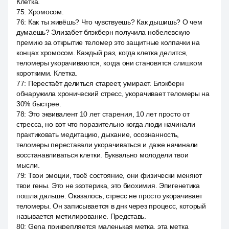
Клетка.
75
:
Хромосом.
76
:
Как ты живёшь? Что чувствуешь? Как дышишь? О чем
думаешь? Элизабет блэкберн получила нобелевскую
премию за открытие теломер это защитные колпачки на
концах хромосом. Каждый раз, когда клетка делится,
теломеры укорачиваются, когда они становятся слишком
короткими. Клетка.
77
:
Перестаёт делиться стареет, умирает. Блэкберн
обнаружила хронический стресс, укорачивает теломеры на
30% быстрее.
78
:
Это эквивалент 10 лет старения, 10 лет просто от
стресса, но вот что поразительно когда люди начинали
практиковать медитацию, дыхание, осознанность,
теломеры переставали укорачиваться и даже начинали
восстанавливаться клетки. Буквально молодели твои
мысли.
79
:
Твои эмоции, твоё состояние, они физически меняют
твои гены. Это не эзотерика, это биохимия. Эпигенетика
пошла дальше. Оказалось, стресс не просто укорачивает
теломеры. Он записывается в днк через процесс, который
называется метилирование. Представь.
80
:
Gena прикрепляется маленькая метка, эта метка