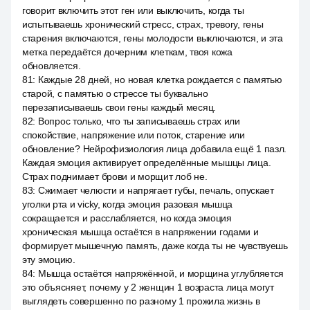
говорит включить этот ген или выключить, когда ты
испытываешь хронический стресс, страх, тревогу, гены
старения включаются, гены молодости выключаются, и эта
метка передаётся дочерним клеткам, твоя кожа
обновляется.
81
:
Каждые 28 дней, но новая клетка рождается с памятью
старой, с памятью о стрессе ты буквально
перезаписываешь свои гены каждый месяц.
82
:
Вопрос только, что ты записываешь страх или
спокойствие, напряжение или поток, старение или
обновление? Нейрофизиология лица добавила ещё 1 пазл.
Каждая эмоция активирует определённые мышцы лица.
Страх поднимает брови и морщит лоб не.
83
:
Сжимает челюсти и напрягает губы, печаль, опускает
уголки рта и vicky, когда эмоция разовая мышца
сокращается и расслабляется, но когда эмоция
хроническая мышца остаётся в напряжении годами и
формирует мышечную память, даже когда ты не чувствуешь
эту эмоцию.
84
:
Мышца остаётся напряжённой, и морщина углубляется
это объясняет, почему у 2 женщин 1 возраста лица могут
выглядеть совершенно по разному 1 прожила жизнь в