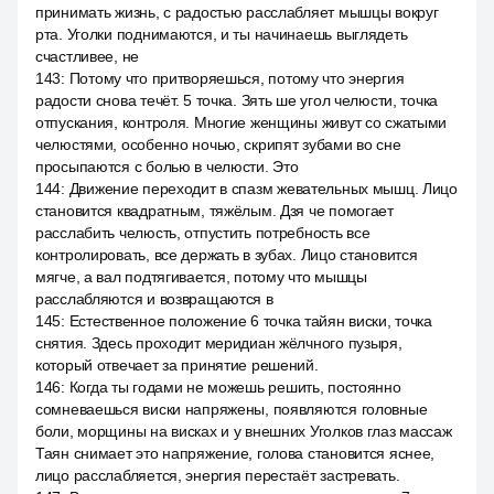
принимать жизнь, с радостью расслабляет мышцы вокруг
рта. Уголки поднимаются, и ты начинаешь выглядеть
счастливее, не
143
:
Потому что притворяешься, потому что энергия
радости снова течёт. 5 точка. Зять ше угол челюсти, точка
отпускания, контроля. Многие женщины живут со сжатыми
челюстями, особенно ночью, скрипят зубами во сне
просыпаются с болью в челюсти. Это
144
:
Движение переходит в спазм жевательных мышц. Лицо
становится квадратным, тяжёлым. Дзя че помогает
расслабить челюсть, отпустить потребность все
контролировать, все держать в зубах. Лицо становится
мягче, а вал подтягивается, потому что мышцы
расслабляются и возвращаются в
145
:
Естественное положение 6 точка тайян виски, точка
снятия. Здесь проходит меридиан жёлчного пузыря,
который отвечает за принятие решений.
146
:
Когда ты годами не можешь решить, постоянно
сомневаешься виски напряжены, появляются головные
боли, морщины на висках и у внешних Уголков глаз массаж
Таян снимает это напряжение, голова становится яснее,
лицо расслабляется, энергия перестаёт застревать.