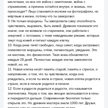
кислотами, но все это война с симптомом, война с
отражением, а причина остаётся внутри, и знаешь, что
происходит? Лицо становится моложе на фотографиях, но
мёртвым в жизни, потому что ты заморозил.
9
:
Не только морщины. Ты заморозила саму способность
чувствовать, выражать, быть живой. Древние понимали это
иначе, они не воевали со старением, они работали с
энергией, с потоками, с теми невидимыми реками, которые
текут под кожей и питают каждую клетку.
10
:
Когда река течёт свободно, лицо сияет, когда застревает,
появляются морщины, отёки, пигментация, увядание. Это
не мистика, это физиология. Твоя кожа обновляется
каждые 28 дней. Полностью каждая клетка заменяется
новой, но, но.
11
:
Новая клетка несёт память старой, память о стрессе, о
напряжении, о том, что ты чувствовала, когда она
рождалась, и если ты жила в страхе, новая клетка родится в
страхе, если в печали родится в печали.
12
:
Если в радости родиться в радости, это называется
эпигенетика. Наука о том, как эмоции записываются в гены
и передаются дальше. Современная биология только
открыла это. Но древние мастера знали 1000 лет. Друзья,
прежде чем мы продолжим, нажмите подпи.