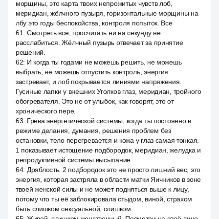
морщины, это карта твоих непрожитых чувств лоб,
меридиан, жёлчного пузыря, горизонтальные морщины на
лбу это годы беспокойства, контроля попыток. Все
61
:
Смотреть все, просчитать ни на секунду не
расслабиться. Жёлчный пузырь отвечает за принятие
решений.
62
:
И когда ты годами не можешь решить, не можешь
выбрать, не можешь отпустить контроль, энергия
застревает, и лоб покрывается линиями напряжения.
Гусиные лапки у внешних Уголков глаз, меридиан, тройного
обогревателя. Это не от улыбок, как говорят, это от
хронического пере.
63
:
Грева энергетической системы, когда ты постоянно в
режиме делания, думания, решения проблем без
остановки, тело перегревается и кожа у глаз самая тонкая.
1 показывает истощение подбородок, меридиан, желудка и
репродуктивной системы высыпание
64
:
Дряблость. 2 подбородок это не просто лишний вес, это
энергия, которая застряла в области матки Яичников в зоне
твоей женской силы и не может подняться выше к лицу,
потому что ты её заблокировала стыдом, виной, страхом
быть слишком сексуальной, слишком.
65
:
Живой, слишком женственный. Посмотри на своё лицо