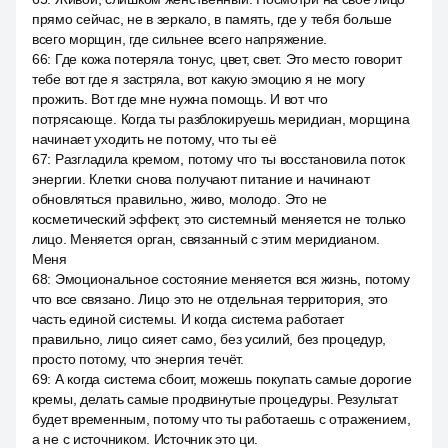
прямо сейчас, не в зеркало, в память, где у тебя больше
всего морщин, где сильнее всего напряжение.
66
:
Где кожа потеряла тонус, цвет, свет. Это место говорит
тебе вот где я застряла, вот какую эмоцию я не могу
прожить. Вот где мне нужна помощь. И вот что
потрясающе. Когда ты разблокируешь меридиан, морщина
начинает уходить не потому, что ты её
67
:
Разгладила кремом, потому что ты восстановила поток
энергии. Клетки снова получают питание и начинают
обновляться правильно, живо, молодо. Это не
косметический эффект, это системный меняется не только
лицо. Меняется орган, связанный с этим меридианом.
Меня
68
:
Эмоциональное состояние меняется вся жизнь, потому
что все связано. Лицо это не отдельная территория, это
часть единой системы. И когда система работает
правильно, лицо сияет само, без усилий, без процедур,
просто потому, что энергия течёт.
69
:
А когда система сбоит, можешь покупать самые дорогие
кремы, делать самые продвинутые процедуры. Результат
будет временным, потому что ты работаешь с отражением,
а не с источником. Источник это ци.