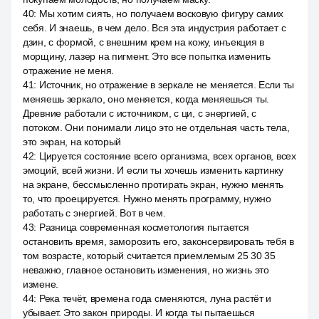
40
:
Мы хотим сиять, но получаем восковую фигуру самих
себя. И знаешь, в чем дело. Вся эта индустрия работает с
дзин, с формой, с внешним крем на кожу, инъекция в
морщину, лазер на пигмент. Это все попытка изменить
отражение не меня.
41
:
Источник, но отражение в зеркале не меняется. Если ты
меняешь зеркало, оно меняется, когда меняешься ты.
Древние работали с источником, с ци, с энергией, с
потоком. Они понимали лицо это не отдельная часть тела,
это экран, на который
42
:
Цируется состояние всего организма, всех органов, всех
эмоций, всей жизни. И если ты хочешь изменить картинку
на экране, бессмысленно протирать экран, нужно менять
то, что проецируется. Нужно менять программу, нужно
работать с энергией. Вот в чем.
43
:
Разница современная косметология пытается
остановить время, заморозить его, законсервировать тебя в
том возрасте, который считается приемлемым 25 30 35
неважно, главное остановить изменения, но жизнь это
измене.
44
:
Река течёт, времена года сменяются, луна растёт и
убывает. Это закон природы. И когда ты пытаешься