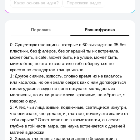
Какая основная идея?
Перескажи видео
Пересказ
Расшифровка
0
:
Существуют женщины, которые в 60 выглядят на 35 без
пластики, без филёров, без операций ты их встречала,
может быть, в cafe, может быть, на улице, может быть,
мимолётно, но что-то заставило тебя обернуться не
красота по стандартам глянца что-то.
1
:
Другое сияние, живость, словно время их не касалось
или касалось, но они знали секрет, как с ним договориться
голливудские звезды нет, они покупают молодость за
миллионы, но их лица как маски, красивые, но мёртвые, я
говорю о дру.
2
:
А тех, чьи лица живые, подвижные, светящиеся изнутри,
что они знают, что делают, и, главное, почему это знание от
тебя скрыли? Ответ лежит не в косметологии, он лежит
глубже в той части мира, где наука встречается с древней
магией в даосски.
3
:
Храмах, где жрицы хранили знания о бессмертии в