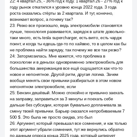
22
:
4 квартал 25, - 36% год к году. 1 квартал 26 - 27% год к
году рынок откатился к уровню конца 2022 года. 3 года
роста оказались стёрты за 2 квартала. И тут, конечно,
возникает вопрос, а почему так?
23
:
Резко все произошло, ведь электромобили становятся
лучше, технология развивается, зарядок в штате довольно-
таки много, есть tesla supercharger, есть вигго, есть чардж
поинт, и когда ты едешь где-то по хайвею, то в целом как бы
не проблема найти зарядку, так почему же все так резко?
24
:
Затормозилась. Мне кажется, что проблема в
психологии и в деньгах одновременно электромобиль для
большинства американцев все ещё ощущается как что-то
новое и непонятное. Другой ритм, другая логика. Зачем
вообще менять свои привычки разбираться в этом новом
непонятном электромобиле, если
25
:
Бензин дешёвый. Можно спокойно и привычно заехать
на заправку, заправиться за 3 минуты и поехать себе
дальше без субсидии, которая буквально доплачивала за
смену твоей привычки. Барьер оказался непробиваемым 7
500 $. Это была не просто скидка, это был
26
:
Аргумент, который превышал все сомнения, и как только
этот аргумент убрали сомнения, тут же вернулись обратно
по данным опроса конца 2025 года, который цитирует