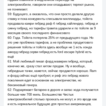
электромобили, говорили они опаздывают, теряют рынок,
не понимают.
59
:
Будущего, а оказалось, что они просто делали другую
ставку и пока конкуренты списывали миллиарды, тойота
продавала камри гибрид раф 4 гибрид хайлендер, гибрид и
сиену гибрид, но тарифы трампа ударили и по тойоте за 9
месяцев своего последнего финансового
60
:
Года. Тойота потеряла 25% от предыдущего года. Но
это уже проблема тарифов, а не проблема продуктового
решения тойоты и тойота здесь вообще не 1 есть хонда
аккорд гибрид серви гибрид есть ford escape hybrid есть
ещё
61
:
Мой любимый пикап форд маверик гибрид, который,
конечно же, сразу стал хитом продаж. Ну и вообще,
гибридные тачки, кажется, сейчас продаются хорошо. Ram
и форд сейчас ещё пробуют, и реф это гибрид нового
поколения едет в основном на электричестве, но
бензиновый генера.
62
:
Подзаряжает батарею в дороге и запас хода получается
больше чем 700 миль. Большинство Чистых
электромобилей столько проехать не могут, и это вроде как
и есть нормальное будущее для простых американцев,