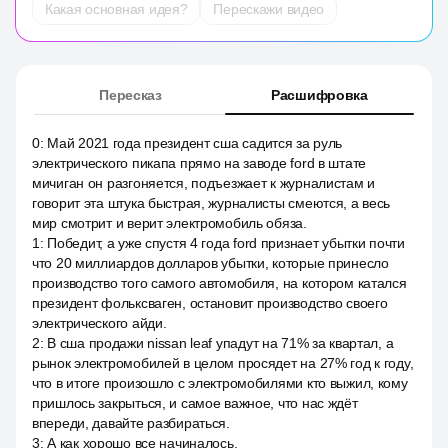
Какая основная идея?
Перескажи видео
Пересказ
Расшифровка
0
:
Май 2021 года президент сша садится за руль
электрического пикапа прямо на заводе ford в штате
мичиган он разгоняется, подъезжает к журналистам и
говорит эта штука быстрая, журналисты смеются, а весь
мир смотрит и верит электромобиль обяза.
1
:
Победит, а уже спустя 4 года ford признает убытки почти
что 20 миллиардов долларов убытки, которые принесло
производство того самого автомобиля, на котором катался
президент фольксваген, остановит производство своего
электрического айди.
2
:
В сша продажи nissan leaf упадут на 71% за квартал, а
рынок электромобилей в целом просядет на 27% год к году,
что в итоге произошло с электромобилями кто выжил, кому
пришлось закрыться, и самое важное, что нас ждёт
впереди, давайте разбираться.
3
:
А как хорошо все начиналось.