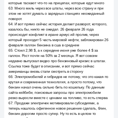
которые таскают что-то на прицепах, которые едут много
63
:
Много миль через все штаты, через всю страну и при
этом не хотят думать о зарядных станциях неожиданный
поворот.
64
:
И вот прямо сейчас история делает разворот, которого,
казалось бы, никто не ожидал. 26 февраля 26 года
происходит конфликт в иране армус ий пролив, через
который проходит 5 часть мировой нефти, заблокирован 26
февраля галлон бензина в сша в среднем
65
:
Стоил 2,98 $, а к середине июня уже более 4 $ за
галлон. Рост почти на 50% за 2 месяца. Я вот совсем
недавно выпускал видео про бензиновый кризис в штатах.
Ссылка тоже будет в описании, и вот прямо сейчас
американцы вновь стали смотреть в сторону
66
:
Электромобилей и гибридов не потому, что это какая-то
крутая и современная технология, а просто потому, что
бензин начал очень сильно бить по кошельку. По данным
сайта кейбиби, поисковые запросы про электромобили
резко выросли вместе с ценами на топливо, то есть сперва
67
:
Продажи электричек мотивировали субсидиями, а
теперь нашлось офигенное новое решение сделать, блин,
бензин дорогим просто супер. Ну то есть в целом то