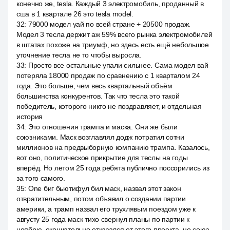
конечно же, tesla. Каждый 3 электромобиль, проданный в
сша в 1 квартале 26 это tesla model.
32
:
79000 модел уай по всей стране + 20500 продаж.
Модел 3 тесла держит аж 59% всего рынка электромобилей
в штатах похоже на триумф, но здесь есть ещё небольшое
уточнение тесла не то чтобы выросла.
33
:
Просто все остальные упали сильнее. Сама модел вай
потеряла 18000 продаж по сравнению с 1 кварталом 24
года. Это больше, чем весь квартальный объём
большинства конкурентов. Так что тесла это такой
победитель, которого никто не поздравляет, и отдельная
история
34
:
Это отношения трампа и маска. Они же были
союзниками. Маск возглавлял додж потратил сотни
миллионов на предвыборную компанию трампа. Казалось,
вот оно, политическое прикрытие для теслы на годы
вперёд. Но летом 25 года ребята публично поссорились из
за того самого.
35
:
One биг бьютифул бил маск, назвал этот закон
отвратительным, потом объявил о создании партии
америки, а трамп назвал его трухлявым поездом уже к
августу 25 года маск тихо свернул планы по партии к
ноябрю, окончательно отказался от этого проекта, но союз.