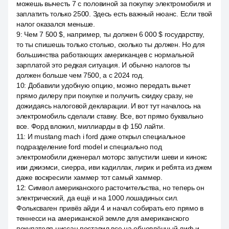
можешь вычесть 7 с половиной за покупку электромобиля и
заплатить только 2500. Здесь есть важный нюанс. Если твой
налог оказался меньше.
9
:
Чем 7 500 $, например, ты должен 6 000 $ государству,
то ты спишешь только столько, сколько ты должен. Но для
большинства работающих американцев с нормальной
зарплатой это редкая ситуация. И обычно налогов ты
должен больше чем 7500, а с 2024 год.
10
:
Добавили удобную опцию, можно передать вычет
прямо дилеру при покупке и получить скидку сразу, не
дожидаясь налоговой декларации. И вот тут началось на
электромобиль сделали ставку. Все, вот прямо буквально
все. Форд вложил, миллиарды в ф 150 лайти.
11
:
И mustang mach i ford даже открыл специальное
подразделение ford model и специально под
электромобили дженерал моторс запустили шеви и кинокс
иви джиэмси, сиерра, иви кадиллак, лирик и ребята из джем
даже воскресили хаммер тот самый хаммер.
12
:
Символ американского расточительства, но теперь он
электрический, да ещё и на 1000 лошадиных сил.
Фольксваген привёз айди 4 и начал собирать его прямо в
теннесси на американской земле для американского
покупателя ниссан поставил все на обновлённый лиф и