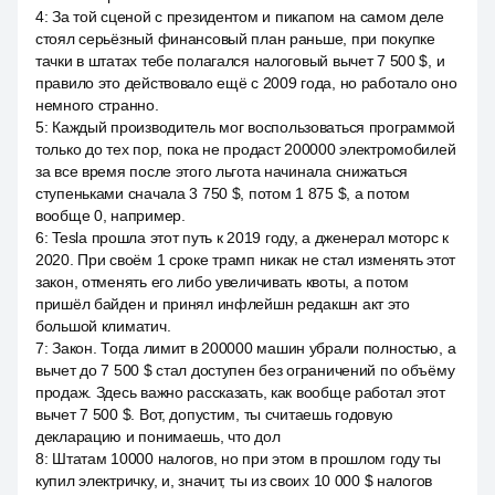
4
:
За той сценой с президентом и пикапом на самом деле
стоял серьёзный финансовый план раньше, при покупке
тачки в штатах тебе полагался налоговый вычет 7 500 $, и
правило это действовало ещё с 2009 года, но работало оно
немного странно.
5
:
Каждый производитель мог воспользоваться программой
только до тех пор, пока не продаст 200000 электромобилей
за все время после этого льгота начинала снижаться
ступеньками сначала 3 750 $, потом 1 875 $, а потом
вообще 0, например.
6
:
Tesla прошла этот путь к 2019 году, а дженерал моторс к
2020. При своём 1 сроке трамп никак не стал изменять этот
закон, отменять его либо увеличивать квоты, а потом
пришёл байден и принял инфлейшн редакшн акт это
большой климатич.
7
:
Закон. Тогда лимит в 200000 машин убрали полностью, а
вычет до 7 500 $ стал доступен без ограничений по объёму
продаж. Здесь важно рассказать, как вообще работал этот
вычет 7 500 $. Вот, допустим, ты считаешь годовую
декларацию и понимаешь, что дол
8
:
Штатам 10000 налогов, но при этом в прошлом году ты
купил электричку, и, значит, ты из своих 10 000 $ налогов