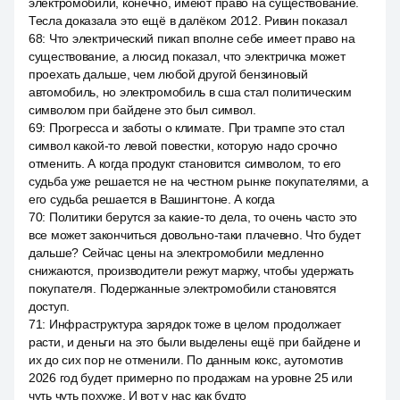
электромобили, конечно, имеют право на существование.
Тесла доказала это ещё в далёком 2012. Ривин показал
68
:
Что электрический пикап вполне себе имеет право на
существование, а люсид показал, что электричка может
проехать дальше, чем любой другой бензиновый
автомобиль, но электромобиль в сша стал политическим
символом при байдене это был символ.
69
:
Прогресса и заботы о климате. При трампе это стал
символ какой-то левой повестки, которую надо срочно
отменить. А когда продукт становится символом, то его
судьба уже решается не на честном рынке покупателями, а
его судьба решается в Вашингтоне. А когда
70
:
Политики берутся за какие-то дела, то очень часто это
все может закончиться довольно-таки плачевно. Что будет
дальше? Сейчас цены на электромобили медленно
снижаются, производители режут маржу, чтобы удержать
покупателя. Подержанные электромобили становятся
доступ.
71
:
Инфраструктура зарядок тоже в целом продолжает
расти, и деньги на это были выделены ещё при байдене и
их до сих пор не отменили. По данным кокс, аутомотив
2026 год будет примерно по продажам на уровне 25 или
чуть чуть похуже. И вот у нас как будто