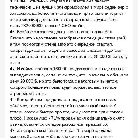
45
:
Ещё 1 стильный стартап из штатов они делают
технически 1 из лучших электромобилей в мире седан эир с
запасом хода более пятиста миль, и при этом они теряют
почти миллиард долларов в квартал при выручке всего
лишь 282000000, а новый CEO вообщ.
46
:
Вообще отказался давать прогноз на год вперёд.
Сказал, что надо сперва разобраться с текущей ситуацией,
а там посмотрим слейд авто это очередной стартап,
который делается на деньги безоса из amazon, и делают
они такой простой электрический пикап за 25 000 $. Завод у
них в
47
:
И сейчас собрано 160000 предзаказов, и вроде как все
выглядит хорошо, если не считать, что изначально обещали
цену 20 000 $, но это было тогда с налоговым вычетом,
которого больше нет бмв, ауди, порше, вольво это все
европейский люкс.
48
:
Который тихо продолжает продаваться в нишевых
объёмах, то есть без претензий на массовый рынок. А
теперь совсем быстро про тех, кому кажется прям совсем
плохо. Ниссан лиф - 71% продаж ария официально снят с
рынка, остатки со складов разошлись тиражом 56.
49
:
За квартал компания, которая 1 в мире сделала
массовый электромобиль, фактически ушла из этого