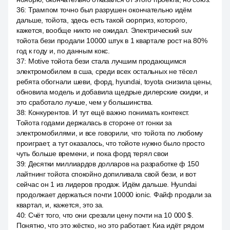
36
:
Трампом точно был разрушен окончательно идём
дальше, тойота, здесь есть такой сюрприз, которого,
кажется, вообще никто не ожидал. Электрический suv
тойота бези продали 10000 штук в 1 квартале рост на 80%
год к году и, по данным кокс.
37
:
Motive тойота бези стала лучшим продающимся
электромобилем в сша, среди всех остальных не тёсел
ребята обогнали шеви, форд, hyundai, toyota снизила цены,
обновила модель и добавила щедрые дилерские скидки, и
это сработало лучше, чем у большинства.
38
:
Конкурентов. И тут ещё важно понимать контекст.
Тойота годами держалась в стороне от гонки за
электромобилями, и все говорили, что тойота по любому
проиграет, а тут оказалось, что тойоте нужно было просто
чуть больше времени, и пока форд терял свои
39
:
Десятки миллиардов долларов на разработке ф 150
лайтнинг тойота спокойно допиливала свой бези, и вот
сейчас он 1 из лидеров продаж. Идём дальше. Hyundai
продолжает держаться почти 10000 ionic. Файф продали за
квартал, и, кажется, это за.
40
:
Счёт того, что они срезали цену почти на 10 000 $.
Понятно, что это жёстко, но это работает. Киа идёт рядом