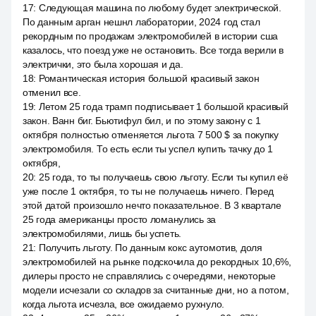
17
:
Следующая машина по любому будет электрической.
По данным арган нешнл лаборатории, 2024 год стал
рекордным по продажам электромобилей в истории сша
казалось, что поезд уже не остановить. Все тогда верили в
электрички, это была хорошая и да.
18
:
Романтическая история большой красивый закон
отменил все.
19
:
Летом 25 года трамп подписывает 1 большой красивый
закон. Ванн биг. Бьютифул бил, и по этому закону с 1
октября полностью отменяется льгота 7 500 $ за покупку
электромобиля. То есть если ты успел купить тачку до 1
октября,
20
:
25 года, то ты получаешь свою льготу. Если ты купил её
уже после 1 октября, то ты не получаешь ничего. Перед
этой датой произошло нечто показательное. В 3 квартале
25 года американцы просто ломанулись за
электромобилями, лишь бы успеть.
21
:
Получить льготу. По данным кокс аутомотив, доля
электромобилей на рынке подскочила до рекордных 10,6%,
дилеры просто не справлялись с очередями, некоторые
модели исчезали со складов за считанные дни, но а потом,
когда льгота исчезла, все ожидаемо рухнуло.