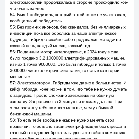
электромобилей продолжалась в стороне происходило кое-
что очень важное.
54
:
Был 1 победитель, который в этой гонке не участвовал,
вообще тихий победитель.
55
:
Без громких анонсов, без скандалов, без миллиардных
инвестиций пока все боролись за наше электрическое
будущее, гибрид спокойно себе продавался, методично
каждый день, каждый месяц, каждый год.
56
:
По данным мотор интелледженс, в 2024 году в сша
было продано 3,2 1000000 электрифицированных машин,
из них 1 точка 9000000. Это были гибриды и только 1 точка
3000000 чисто электрические тачки, то есть в категории
машины с
57
:
Электромотором. Гибриды уже давно в большинстве. И
кайф гибрида, конечно же, в том, что тебе не нужно думать
о зарядках. Просто спокойно заезжаешь на обычную
заправку. Заправился за 3 минуты и поехал дальше. При
этом расход у тебя намного меньше, чем у обычной
бензиновой машины.
58
:
То есть тебе вообще никак не нужно менять свои
привычки. То есть это такая электрификация без стресса и
главный выгодоприобретатель здесь это тойота компанию
годами обвиняли в медленном переходе на