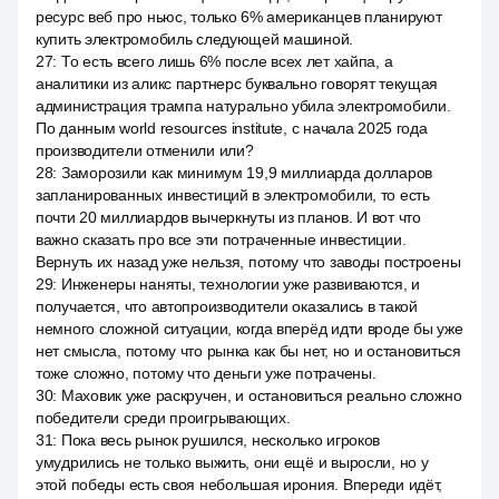
ресурс веб про ньюс, только 6% американцев планируют
купить электромобиль следующей машиной.
27
:
То есть всего лишь 6% после всех лет хайпа, а
аналитики из аликс партнерс буквально говорят текущая
администрация трампа натурально убила электромобили.
По данным world resources institute, с начала 2025 года
производители отменили или?
28
:
Заморозили как минимум 19,9 миллиарда долларов
запланированных инвестиций в электромобили, то есть
почти 20 миллиардов вычеркнуты из планов. И вот что
важно сказать про все эти потраченные инвестиции.
Вернуть их назад уже нельзя, потому что заводы построены
29
:
Инженеры наняты, технологии уже развиваются, и
получается, что автопроизводители оказались в такой
немного сложной ситуации, когда вперёд идти вроде бы уже
нет смысла, потому что рынка как бы нет, но и остановиться
тоже сложно, потому что деньги уже потрачены.
30
:
Маховик уже раскручен, и остановиться реально сложно
победители среди проигрывающих.
31
:
Пока весь рынок рушился, несколько игроков
умудрились не только выжить, они ещё и выросли, но у
этой победы есть своя небольшая ирония. Впереди идёт,