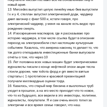
новый ария.
13
:
Mercedes выпустил целую линейку икью бмв выпустили
l x и y 4, стеллан запустил электрический додж, чарджер
джип вагонир с фиат 500 и, кстати говоря, про
электрический чарджер, у меня на канале есть видос про
рождение смерть.
14
:
И воскрешение маслкаров, где я рассказываю про
историю чарджера, в том числе ссылка будет в описании
переход на электромобили стал настоящим культурным
событием. Казалось, что америка наконец то делает то, что
так долго откладывала инвестиционные банки выпускали
отчёты о том, что через 10
15
:
Лет половина всех новых машин будет электрическими
журналисты писали о конце нефтяной эпохи акции тесла
стоили дороже, чем тойота форд и gm вместе взятые
стартапы с 1 прототипом и красивой презентацией
получали миллиардные оценки тогда.
16
:
Казалось, что старый мир бензина и выхлопных труб
уходит в прошлое, а на его место приходит что-то новое,
что-то из будущего, все верили в это инвесторы, политики,
журналисты, покупатели. Я и сам очень много топил за
электрички и все время семье говорил, что наш.