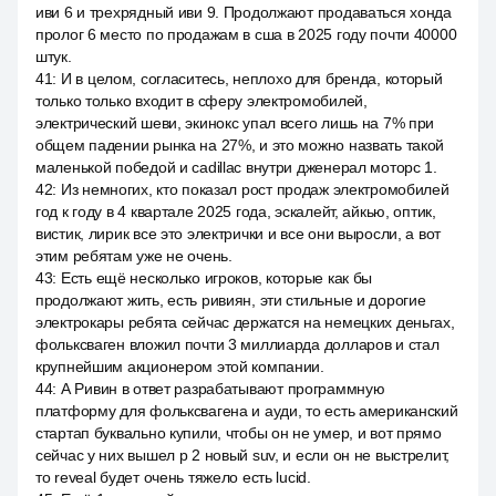
иви 6 и трехрядный иви 9. Продолжают продаваться хонда
пролог 6 место по продажам в сша в 2025 году почти 40000
штук.
41
:
И в целом, согласитесь, неплохо для бренда, который
только только входит в сферу электромобилей,
электрический шеви, экинокс упал всего лишь на 7% при
общем падении рынка на 27%, и это можно назвать такой
маленькой победой и cadillac внутри дженерал моторс 1.
42
:
Из немногих, кто показал рост продаж электромобилей
год к году в 4 квартале 2025 года, эскалейт, айкью, оптик,
вистик, лирик все это электрички и все они выросли, а вот
этим ребятам уже не очень.
43
:
Есть ещё несколько игроков, которые как бы
продолжают жить, есть ривиян, эти стильные и дорогие
электрокары ребята сейчас держатся на немецких деньгах,
фольксваген вложил почти 3 миллиарда долларов и стал
крупнейшим акционером этой компании.
44
:
А Ривин в ответ разрабатывают программную
платформу для фольксвагена и ауди, то есть американский
стартап буквально купили, чтобы он не умер, и вот прямо
сейчас у них вышел р 2 новый suv, и если он не выстрелит,
то reveal будет очень тяжело есть lucid.