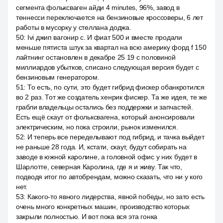
сегмента фольксваген айди 4 minutes, 96%, завод в
теннесси переключается на бензиновые кроссоверы, 6 лет
работы в мусорку у стеллана доджа.
50
:
Ivi джип вагонир с. И фиат 500 и вместе продали
меньше пятиста штук за квартал на всю америку форд f 150
лайтнинг остановлен в декабре 25 19 с половиной
миллиардов убытков, списано следующая версия будет с
бензиновым генератором.
51
:
То есть, по сути, это будет гибрид фискер обанкротился
во 2 раз. Тот же создатель хенрик фискер. Та же идея, те же
грабли владельцы остались без поддержки и запчастей.
Есть ещё скаут от фольксвагена, который анонсировали
электрическим, но пока строили, рынок изменился.
52
:
И теперь все переделывают под гибрид, и тачка выйдет
не раньше 28 года. И, кстати, скаут, будут собирать на
заводе в южной каролине, а головной офис у них будет в
Шарлотте, северная Каролина, где я и живу. Так что,
подводя итог по автобрендам, можно сказать, что ни у кого
нет.
53
:
Какого-то явного лидерства, явной победы, но зато есть
очень много конкретных машин, производство которых
закрыли полностью. И вот пока вся эта гонка