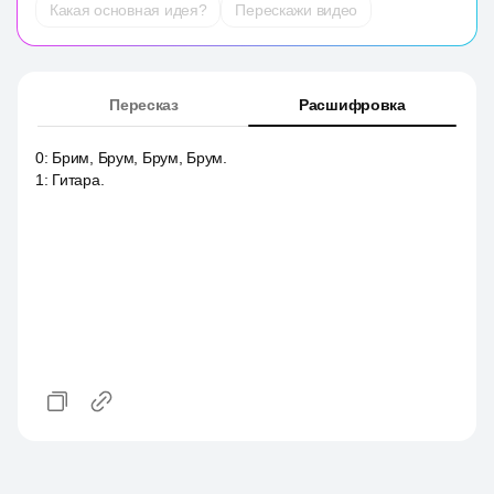
Какая основная идея?
Перескажи видео
Пересказ
Расшифровка
0
:
Брим, Брум, Брум, Брум.
1
:
Гитара.