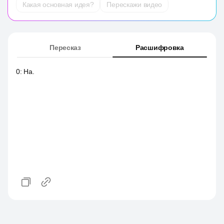
Какая основная идея?
Перескажи видео
Пересказ
Расшифровка
0
:
На.