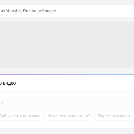
 из Youtube, Rutube, VK видео
о видео
т?
Дай краткий пересказ
Какая основная идея?
Перескажи видео