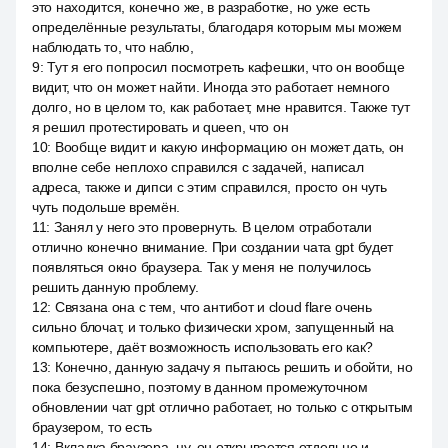
это находится, конечно же, в разработке, но уже есть
определённые результаты, благодаря которым мы можем
наблюдать то, что наблю,
9
:
Тут я его попросил посмотреть кафешки, что он вообще
видит, что он может найти. Иногда это работает немного
долго, но в целом то, как работает, мне нравится. Также тут
я решил протестировать и queen, что он
10
:
Вообще видит и какую информацию он может дать, он
вполне себе неплохо справился с задачей, написал
адреса, также и дипси с этим справился, просто он чуть
чуть подольше времён.
11
:
Занял у него это провернуть. В целом отработали
отлично конечно внимание. При создании чата gpt будет
появляться окно браузера. Так у меня не получилось
решить данную проблему.
12
:
Связана она с тем, что антибот и cloud flare очень
сильно блочат, и только физически хром, запущенный на
компьютере, даёт возможность использовать его как?
13
:
Конечно, данную задачу я пытаюсь решить и обойти, но
пока безуспешно, поэтому в данном промежуточном
обновлении чат gpt отлично работает, но только с открытым
браузером, то есть
14
:
Вкладка браузера, ну, он открывается отдельно и