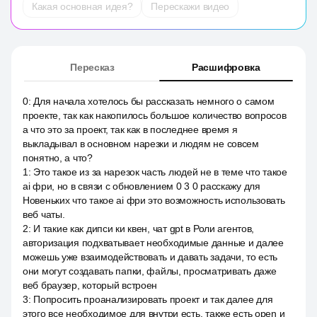
Какая основная идея?
Перескажи видео
Пересказ
Расшифровка
0
:
Для начала хотелось бы рассказать немного о самом
проекте, так как накопилось большое количество вопросов
а что это за проект, так как в последнее время я
выкладывал в основном нарезки и людям не совсем
понятно, а что?
1
:
Это такое из за нарезок часть людей не в теме что такое
ai фри, но в связи с обновлением 0 3 0 расскажу для
Новеньких что такое ai фри это возможность использовать
веб чаты.
2
:
И такие как дипси ки квен, чат gpt в Роли агентов,
авторизация подхватывает необходимые данные и далее
можешь уже взаимодействовать и давать задачи, то есть
они могут создавать папки, файлы, просматривать даже
веб браузер, который встроен
3
:
Попросить проанализировать проект и так далее для
этого все необходимое для внутри есть, также есть open и