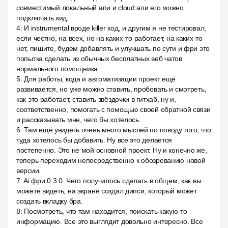
совместимый локальный апи и cloud апи его можно
подключать кид.
4
:
И instrumental вроде killer код, и другим я не тестировал,
если честно, на всех, но на каких-то работает, на каких-то
нет, пишите, будем добавлять и улучшать по сути и фри это
попытка сделать из обычных бесплатных веб чатов
нормального помощника.
5
:
Для работы, кода и автоматизации проект ещё
развивается, но уже можно ставить, пробовать и смотреть,
как это работает, ставить звёздочки в гитхаб, ну и,
соответственно, помогать с помощью своей обратной связи
и рассказывать мне, чего бы хотелось.
6
:
Там ещё увидеть очень много мыслей по поводу того, что
туда хотелось бы добавить. Ну все это делается
постепенно. Это не мой основной проект. Ну и конечно же,
теперь переходим непосредственно к обозреванию новой
версии.
7
:
Ai фри 0 3 0. Чего получилось сделать в общем, как вы
можете видеть, на экране создал дипси, который может
создать вкладку бра.
8
:
Посмотреть, что там находится, поискать какую-то
информацию. Все это выглядит довольно интересно. Все