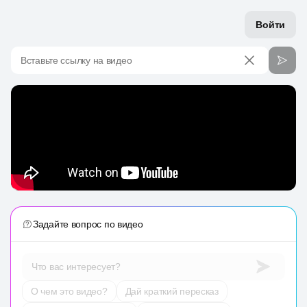
Войти
Вставьте ссылку на видео
Задайте вопрос по видео
Что вас интересует?
О чем это видео?
Дай краткий пересказ