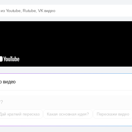
 из Youtube, Rutube, VK видео
о видео
т?
Дай краткий пересказ
Какая основная идея?
Перескажи видео