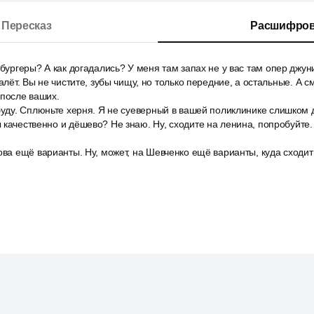
Пересказ
Расшифров
 бургеры? А как догадались? У меня там запах не у вас там опер джуни
налёт. Вы не чистите, зубы чищу, но только передние, а остальные. А с
 после ваших.
буду. Сплюньте херня. Я не суеверный в вашей поликлинике слишком д
 качественно и дёшево? Не знаю. Ну, сходите на ленина, попробуйте
ова ещё варианты. Ну, может, на Шевченко ещё варианты, куда сходить