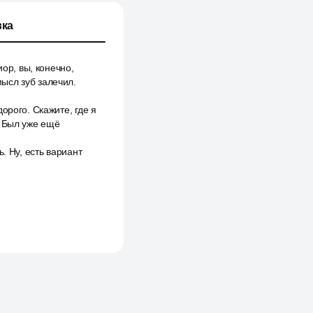
ка
ор, вы, конечно,
мысл зуб залечил.
орого. Скажите, где я
. Был уже ещё
. Ну, есть вариант