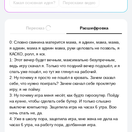
Какая основная идея?
Перескажи видео
Пересказ
Расшифровка
0
:
Словно свинина матерится мама, я админ, мама, мама,
я админ, мама я админ мама, руки целовать не позволь, я
КАСКО, ролл, я кск.
1
:
Этот вечер будет вечным, максимально безупречным,
ведь игру скачал я. Только что поздний вечер подошёл, и я
спать уже пошёл, но тут же глянул на рабочий.
2
:
Ну почему я просто не пошёл в кровать. Зачем сказал
себе, что нужно поиграть? Зачем скачал себе проклятую
игру, я не пойму.
3
:
Ну почему игра меня несёт, как будто гироскутер. Пойду
на кухню, чтобы сделать себе бутер. И только слышно
выключи компьютер. Зацепила игра на часах 6 утра. Всю
ночь спать не, да.
4
:
Уже в школу пора, зацепила игра, мне жена не дала на
часах 6 утра, на работу пора, долбанная игра.