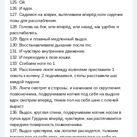
125
:
Ой.
126
:
И вдох.
127
:
Садимся на коврик, вытягиваем вперёд ноги сидячие
позы для расслабления.
128
:
Голова на бок, или вперёд, или назад, как удобно и
расслабились.
129
:
Вдох и плавный медленный выдох.
130
:
Восстанавливаем дыхание после mc.
131
:
И чувствую внутреннее движение.
132
:
И переходим к позе кошки.
133
:
Сгибаем ноги по 1.
134
:
Расстояние локтя между коленями приставили 1
локоть к колену, 2 поднимаемся, стопы расставили шаг
каждой ладони.
135
:
Локти смотрят в стороны, и начинаем со скругления
позвоночника, подкручиваем копчик под себя на выдохе
вдох смотрим вперёд, тянем пол на себя шею с плечей
выраст.
136
:
Выдох, круглая спина, подкручиваем копчик носом в
пупок вдох Грудина вперёд, чувствуем, как растягивается
передняя поверхность позвоночника.
137
:
Выдох чувствуем, как лопатки расходятся, толкаем
руками пол от себя вдох, тянем руками пол на себя из