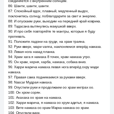
соединяется с внутренним солнцем.
86
:
Шанти, шанти, шанти.
87
:
Спокойный вдох, плавный, медленный выдох,
поклонитесь солнцу, поблагодарите за свет и энергию.
88
:
И опускаем руки, выходим на передний край коврика.
89
:
Тадасана вытянулись макушкой вверх.
90
:
И про себя повторяйте те мантры, которые я буду
пропевать.
91
:
Положите ладони на груди, на храм траяна.
92
:
Руки вверх, мари vanna, наклоняемся вперёд намаха.
93
:
Левая нога назад планка.
94
:
Храм хага я намаха 8 точек, храм намаха утро.
95
:
Он храм, херня, харба, намаха, собака вниз.
96
:
Харри марича намаха левая нога вперёд охру мади
намаха.
97
:
Правая сама поднимаемся за руками вверх.
98
:
Nascar Мудрая намаха.
99
:
Опустили руки и продолжаем оо храм метрах оо.
100
:
Он хром сорян.
101
:
Ахахаха оо храм на намаха.
102
:
Харри марича, я намаха оо хрум адитья, я намаха.
103
:
Вите намаха оо храм Марка намаха оо храм.
104
:
Опустили вдох.