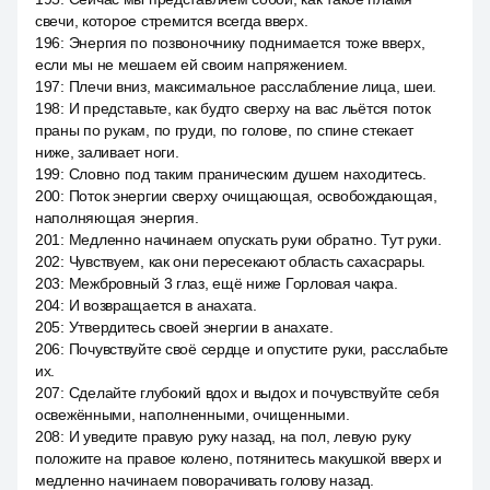
свечи, которое стремится всегда вверх.
196
:
Энергия по позвоночнику поднимается тоже вверх,
если мы не мешаем ей своим напряжением.
197
:
Плечи вниз, максимальное расслабление лица, шеи.
198
:
И представьте, как будто сверху на вас льётся поток
праны по рукам, по груди, по голове, по спине стекает
ниже, заливает ноги.
199
:
Словно под таким праническим душем находитесь.
200
:
Поток энергии сверху очищающая, освобождающая,
наполняющая энергия.
201
:
Медленно начинаем опускать руки обратно. Тут руки.
202
:
Чувствуем, как они пересекают область сахасрары.
203
:
Межбровный 3 глаз, ещё ниже Горловая чакра.
204
:
И возвращается в анахата.
205
:
Утвердитесь своей энергии в анахате.
206
:
Почувствуйте своё сердце и опустите руки, расслабьте
их.
207
:
Сделайте глубокий вдох и выдох и почувствуйте себя
освежёнными, наполненными, очищенными.
208
:
И уведите правую руку назад, на пол, левую руку
положите на правое колено, потянитесь макушкой вверх и
медленно начинаем поворачивать голову назад.