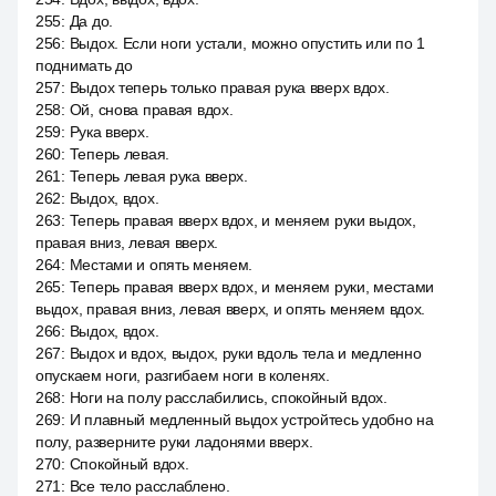
255
:
Да до.
256
:
Выдох. Если ноги устали, можно опустить или по 1
поднимать до
257
:
Выдох теперь только правая рука вверх вдох.
258
:
Ой, снова правая вдох.
259
:
Рука вверх.
260
:
Теперь левая.
261
:
Теперь левая рука вверх.
262
:
Выдох, вдох.
263
:
Теперь правая вверх вдох, и меняем руки выдох,
правая вниз, левая вверх.
264
:
Местами и опять меняем.
265
:
Теперь правая вверх вдох, и меняем руки, местами
выдох, правая вниз, левая вверх, и опять меняем вдох.
266
:
Выдох, вдох.
267
:
Выдох и вдох, выдох, руки вдоль тела и медленно
опускаем ноги, разгибаем ноги в коленях.
268
:
Ноги на полу расслабились, спокойный вдох.
269
:
И плавный медленный выдох устройтесь удобно на
полу, разверните руки ладонями вверх.
270
:
Спокойный вдох.
271
:
Все тело расслаблено.