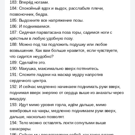
183
:
Вперёд ногами.
184
:
Спокойный вдох и выдох, расслабьте плечи,
позвоночник, бедра.
185
:
Выдохните все напряжение позы.
186
:
И поднимаемся.
187
:
Сидячая парватасана поза горы, садимся ноги с
крёстным в любую удобную позу.
188
:
Можно под таз подложить подушку или любое
возвышение. Как вам больше нравится, если чувствуете,
что сидится неудобно?
189
:
Сделайте это.
190
:
Макушка, максимально вверх потянитесь.
191
:
Сложите ладони на маскар мудру напротив
сердечного центра.
192
:
И сейчас медленно начинаем поднимать руки вверх,
поднимая вверх энергию от сердца выше из анахаты через
вишудху.
193
:
Идут мимо уровня горла, идём дальше, мимо
межбровья на чакры, медленно поднимаем руки вверх,
дальше, насколько позволят.
194
:
Тело можно оставлять локти согнутыми выше
сахасрары.
195
:
Сейчас мы представляем собой, как такое пламя