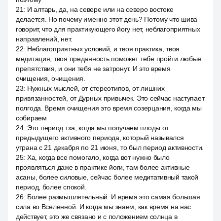
21
:
И алтарь, да, на севере или на северо востоке
делается. Но почему именно этот день? Потому что шива
говорит, что для практикующего йогу нет, неблагоприятных
направлений, нет.
22
:
Неблагоприятных условий, и твоя практика, твоя
медитация, твоя преданность поможет тебе пройти любые
препятствия, и они тебя не затронут. И это время
очищения, очищения.
23
:
Нужных мыслей, от стереотипов, от лишних
привязанностей, от Дурных привычек. Это сейчас наступает
полгода. Время очищения это время созерцания, когда мы
собираем
24
:
Это период тха, когда мы получаем плоды от
предыдущего активного периода, который назывался
утрана с 21 декабря по 21 июня, то был период активности.
25
:
Ха, когда все помогало, когда вот нужно было
проявляться даже в практике йоги, там более активные
асаны, более силовые, сейчас более медитативный такой
период, более спокой.
26
:
Более размышлятельный. И время это самая большая
сила во Вселенной. И когда мы знаем, как время на нас
действует, это же связано и с положением солнца в