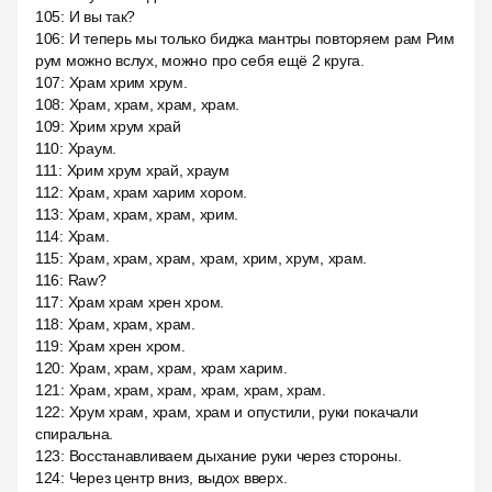
105
:
И вы так?
106
:
И теперь мы только биджа мантры повторяем рам Рим
рум можно вслух, можно про себя ещё 2 круга.
107
:
Храм хрим хрум.
108
:
Храм, храм, храм, храм.
109
:
Хрим хрум храй
110
:
Храум.
111
:
Хрим хрум храй, храум
112
:
Храм, храм харим хором.
113
:
Храм, храм, храм, хрим.
114
:
Храм.
115
:
Храм, храм, храм, храм, хрим, хрум, храм.
116
:
Raw?
117
:
Храм храм хрен хром.
118
:
Храм, храм, храм.
119
:
Храм хрен хром.
120
:
Храм, храм, храм, храм харим.
121
:
Храм, храм, храм, храм, храм, храм.
122
:
Хрум храм, храм, храм и опустили, руки покачали
спиральна.
123
:
Восстанавливаем дыхание руки через стороны.
124
:
Через центр вниз, выдох вверх.