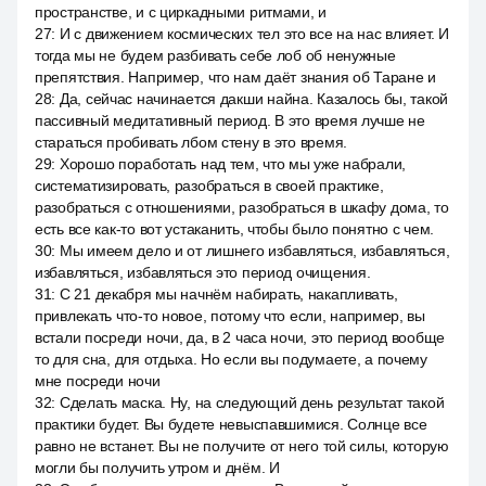
пространстве, и с циркадными ритмами, и
27
:
И с движением космических тел это все на нас влияет. И
тогда мы не будем разбивать себе лоб об ненужные
препятствия. Например, что нам даёт знания об Таране и
28
:
Да, сейчас начинается дакши найна. Казалось бы, такой
пассивный медитативный период. В это время лучше не
стараться пробивать лбом стену в это время.
29
:
Хорошо поработать над тем, что мы уже набрали,
систематизировать, разобраться в своей практике,
разобраться с отношениями, разобраться в шкафу дома, то
есть все как-то вот устаканить, чтобы было понятно с чем.
30
:
Мы имеем дело и от лишнего избавляться, избавляться,
избавляться, избавляться это период очищения.
31
:
С 21 декабря мы начнём набирать, накапливать,
привлекать что-то новое, потому что если, например, вы
встали посреди ночи, да, в 2 часа ночи, это период вообще
то для сна, для отдыха. Но если вы подумаете, а почему
мне посреди ночи
32
:
Сделать маска. Ну, на следующий день результат такой
практики будет. Вы будете невыспавшимися. Солнце все
равно не встанет. Вы не получите от него той силы, которую
могли бы получить утром и днём. И