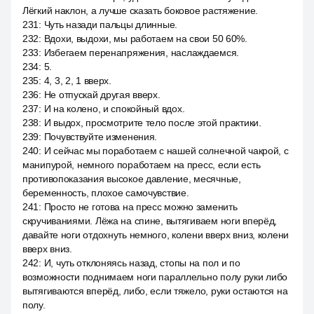
Лёгкий наклон, а лучше сказать боковое растяжение.
231
:
Чуть назади пальцы длинные.
232
:
Вдохи, выдохи, мы работаем на свои 50 60%.
233
:
Избегаем перенапряжения, наслаждаемся.
234
:
5.
235
:
4, 3, 2, 1 вверх.
236
:
Не отпускай другая вверх.
237
:
И на колено, и спокойный вдох.
238
:
И выдох, просмотрите тело после этой практики.
239
:
Почувствуйте изменения.
240
:
И сейчас мы поработаем с нашей солнечной чакрой, с
манипурой, немного поработаем на пресс, если есть
противопоказания высокое давление, месячные,
беременность, плохое самочувствие.
241
:
Просто не готова на пресс можно заменить
скручиваниями. Лёжа на спине, вытягиваем ноги вперёд,
давайте ноги отдохнуть немного, колени вверх вниз, колени
вверх вниз.
242
:
И, чуть отклоняясь назад, стопы на пол и по
возможности поднимаем ноги параллельно полу руки либо
вытягиваются вперёд, либо, если тяжело, руки остаются на
полу.