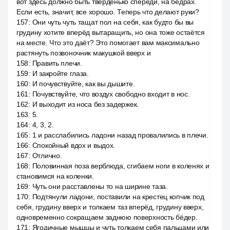
вот здесь должно быть тверденько спереди, на бёдрах.
Если есть, значит, все хорошо. Теперь что делают руки?
157
:
Они чуть чуть тащат пол на себя, как будто бы вы
грудину хотите вперёд вытаращить, но она тоже остаётся
на месте. Что это даёт? Это помогает вам максимально
растянуть позвоночник макушкой вверх и
158
:
Править плечи.
159
:
И закройте глаза.
160
:
И почувствуйте, как вы дышите.
161
:
Почувствуйте, что воздух свободно входит в нос.
162
:
И выходит из носа без задержек.
163
:
5.
164
:
4, 3, 2.
165
:
1 и расслабились ладони назад провалились в плечи.
166
:
Спокойный вдох и выдох.
167
:
Отлично.
168
:
Половинная поза верблюда, сгибаем ноги в коленях и
становимся на коленки.
169
:
Чуть они расставлены то на ширине таза.
170
:
Подтянули ладони, поставили на крестец копчик под
себя, грудину вверх и толкаем таз вперёд, грудину вверх,
одновременно сокращаем заднюю поверхность бёдер.
171
:
Ягодичные мышцы и чуть толкаем себя пальцами или