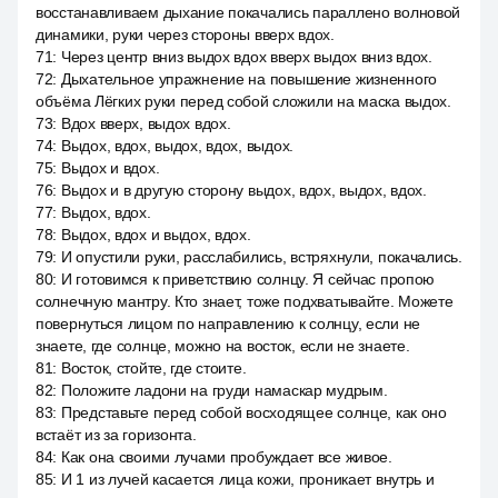
восстанавливаем дыхание покачались параллено волновой
динамики, руки через стороны вверх вдох.
71
:
Через центр вниз выдох вдох вверх выдох вниз вдох.
72
:
Дыхательное упражнение на повышение жизненного
объёма Лёгких руки перед собой сложили на маска выдох.
73
:
Вдох вверх, выдох вдох.
74
:
Выдох, вдох, выдох, вдох, выдох.
75
:
Выдох и вдох.
76
:
Выдох и в другую сторону выдох, вдох, выдох, вдох.
77
:
Выдох, вдох.
78
:
Выдох, вдох и выдох, вдох.
79
:
И опустили руки, расслабились, встряхнули, покачались.
80
:
И готовимся к приветствию солнцу. Я сейчас пропою
солнечную мантру. Кто знает, тоже подхватывайте. Можете
повернуться лицом по направлению к солнцу, если не
знаете, где солнце, можно на восток, если не знаете.
81
:
Восток, стойте, где стоите.
82
:
Положите ладони на груди намаскар мудрым.
83
:
Представьте перед собой восходящее солнце, как оно
встаёт из за горизонта.
84
:
Как она своими лучами пробуждает все живое.
85
:
И 1 из лучей касается лица кожи, проникает внутрь и