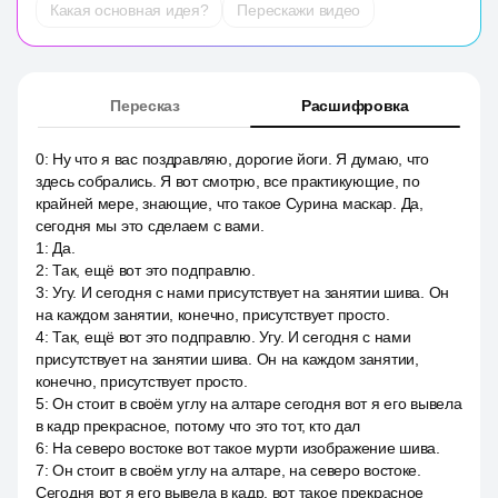
Какая основная идея?
Перескажи видео
Пересказ
Расшифровка
0
:
Ну что я вас поздравляю, дорогие йоги. Я думаю, что
здесь собрались. Я вот смотрю, все практикующие, по
крайней мере, знающие, что такое Сурина маскар. Да,
сегодня мы это сделаем с вами.
1
:
Да.
2
:
Так, ещё вот это подправлю.
3
:
Угу. И сегодня с нами присутствует на занятии шива. Он
на каждом занятии, конечно, присутствует просто.
4
:
Так, ещё вот это подправлю. Угу. И сегодня с нами
присутствует на занятии шива. Он на каждом занятии,
конечно, присутствует просто.
5
:
Он стоит в своём углу на алтаре сегодня вот я его вывела
в кадр прекрасное, потому что это тот, кто дал
6
:
На северо востоке вот такое мурти изображение шива.
7
:
Он стоит в своём углу на алтаре, на северо востоке.
Сегодня вот я его вывела в кадр, вот такое прекрасное