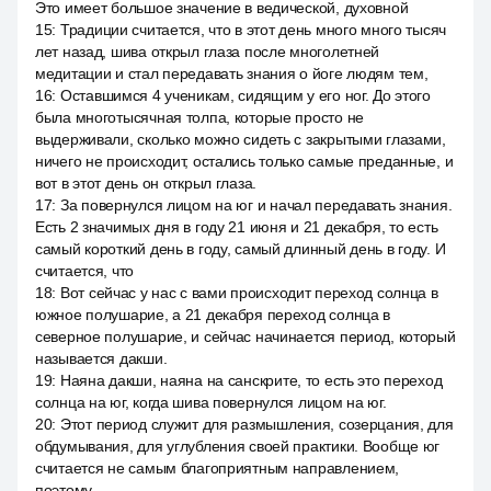
Это имеет большое значение в ведической, духовной
15
:
Традиции считается, что в этот день много много тысяч
лет назад, шива открыл глаза после многолетней
медитации и стал передавать знания о йоге людям тем,
16
:
Оставшимся 4 ученикам, сидящим у его ног. До этого
была многотысячная толпа, которые просто не
выдерживали, сколько можно сидеть с закрытыми глазами,
ничего не происходит, остались только самые преданные, и
вот в этот день он открыл глаза.
17
:
За повернулся лицом на юг и начал передавать знания.
Есть 2 значимых дня в году 21 июня и 21 декабря, то есть
самый короткий день в году, самый длинный день в году. И
считается, что
18
:
Вот сейчас у нас с вами происходит переход солнца в
южное полушарие, а 21 декабря переход солнца в
северное полушарие, и сейчас начинается период, который
называется дакши.
19
:
Наяна дакши, наяна на санскрите, то есть это переход
солнца на юг, когда шива повернулся лицом на юг.
20
:
Этот период служит для размышления, созерцания, для
обдумывания, для углубления своей практики. Вообще юг
считается не самым благоприятным направлением,
поэтому