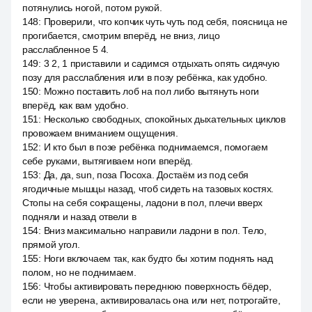
потянулись ногой, потом рукой.
148
:
Проверили, что копчик чуть чуть под себя, поясница не
прогибается, смотрим вперёд, не вниз, лицо
расслабленное 5 4.
149
:
3 2, 1 приставили и садимся отдыхать опять сидячую
позу для расслабления или в позу ребёнка, как удобно.
150
:
Можно поставить лоб на пол либо вытянуть ноги
вперёд, как вам удобно.
151
:
Несколько свободных, спокойных дыхательных циклов
провожаем вниманием ощущения.
152
:
И кто был в позе ребёнка поднимаемся, помогаем
себе руками, вытягиваем ноги вперёд.
153
:
Да, да, sun, поза Посоха. Достаём из под себя
ягодичные мышцы назад, чтоб сидеть на тазовых костях.
Стопы на себя сокращены, ладони в пол, плечи вверх
подняли и назад отвели в
154
:
Вниз максимально направили ладони в пол. Тело,
прямой угол.
155
:
Ноги включаем так, как будто бы хотим поднять над
полом, но не поднимаем.
156
:
Чтобы активировать переднюю поверхность бёдер,
если не уверена, активировалась она или нет, потрогайте,