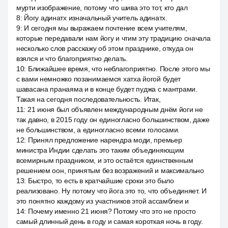
мурти изображение, потому что шива это тот, кто дал
8
:
Йогу адинатх изначальный учитель адинатх.
9
:
И сегодня мы выражаем почтение всем учителям,
которые передавали нам йогу и чтим эту традицию сначала
несколько слов расскажу об этом празднике, откуда он
взялся и что благоприятно делать.
10
:
Ближайшее время, что неблагоприятно. После этого мы
с вами немножко позанимаемся хатха йогой будет
шавасана пранаяма и в конце будет пуджа с мантрами.
Такая на сегодня последовательность. Итак,
11
:
21 июня был объявлен международным днём йоги не
так давно, в 2015 году он единогласно большинством, даже
не большинством, а единогласно всеми голосами.
12
:
Принял предложение нарендра моди, премьер
министра Индии сделать это таким объединяющим
всемирным праздником, и это остаётся единственным
решением оон, принятым без возражений и максимально
13
:
Быстро, то есть в кратчайшие сроки это было
реализовано. Ну потому что йога это то, что объединяет. И
это понятно каждому из участников этой ассамблеи и
14
:
Почему именно 21 июня? Потому что это не просто
самый длинный день в году и самая короткая ночь в году.