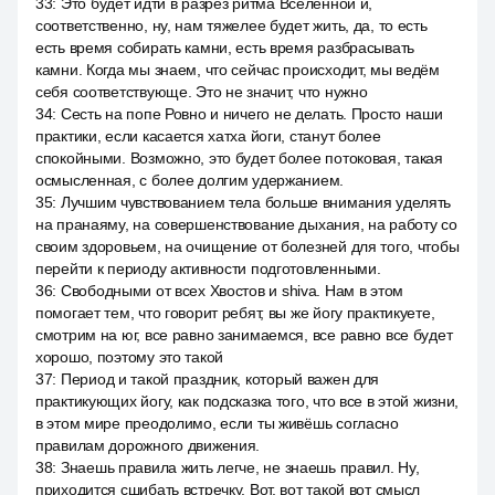
33
:
Это будет идти в разрез ритма Вселенной и,
соответственно, ну, нам тяжелее будет жить, да, то есть
есть время собирать камни, есть время разбрасывать
камни. Когда мы знаем, что сейчас происходит, мы ведём
себя соответствующе. Это не значит, что нужно
34
:
Сесть на попе Ровно и ничего не делать. Просто наши
практики, если касается хатха йоги, станут более
спокойными. Возможно, это будет более потоковая, такая
осмысленная, с более долгим удержанием.
35
:
Лучшим чувствованием тела больше внимания уделять
на пранаяму, на совершенствование дыхания, на работу со
своим здоровьем, на очищение от болезней для того, чтобы
перейти к периоду активности подготовленными.
36
:
Свободными от всех Хвостов и shiva. Нам в этом
помогает тем, что говорит ребят, вы же йогу практикуете,
смотрим на юг, все равно занимаемся, все равно все будет
хорошо, поэтому это такой
37
:
Период и такой праздник, который важен для
практикующих йогу, как подсказка того, что все в этой жизни,
в этом мире преодолимо, если ты живёшь согласно
правилам дорожного движения.
38
:
Знаешь правила жить легче, не знаешь правил. Ну,
приходится сшибать встречку. Вот, вот такой вот смысл