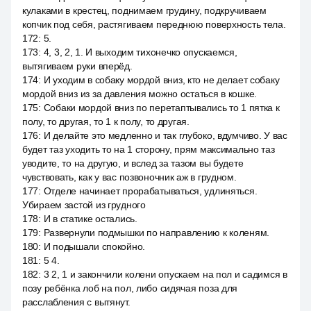
кулаками в крестец, поднимаем грудину, подкручиваем
копчик под себя, растягиваем переднюю поверхность тела.
172
:
5.
173
:
4, 3, 2, 1. И выходим тихонечко опускаемся,
вытягиваем руки вперёд.
174
:
И уходим в собаку мордой вниз, кто не делает собаку
мордой вниз из за давления можно остаться в кошке.
175
:
Собаки мордой вниз по перетаптывались то 1 пятка к
полу, то другая, то 1 к полу, то другая.
176
:
И делайте это медленно и так глубоко, вдумчиво. У вас
будет таз уходить то на 1 сторону, прям максимально таз
уводите, то на другую, и вслед за тазом вы будете
чувствовать, как у вас позвоночник аж в грудном.
177
:
Отделе начинает прорабатываться, удлиняться.
Убираем застой из грудного
178
:
И в статике остались.
179
:
Развернули подмышки по направлению к коленям.
180
:
И подышали спокойно.
181
:
5 4.
182
:
3 2, 1 и закончили колени опускаем на пол и садимся в
позу ребёнка лоб на пол, либо сидячая поза для
расслабления с вытянут.