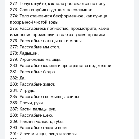
272
:
Почувствуйте, как тело растекается по полу.
273
:
Словно кубик льда тает на солнышке.
274
:
Тело становится бесформенное, как лужица
прозрачной чистой воды.
275
:
Расслабьтесь полностью, просмотрите, какие
изменения произошли в теле за время практики.
276
:
Расслабьте пальцы ног и стопы.
277
:
Расслабьте мы стоп.
278
:
Ладышки.
279
:
Икроножные мышцы.
280
:
Расслабьте колени и пространство под колени.
281
:
Расслабьте бедра.
282
:
Да.
283
:
Расслабьте живот.
284
:
И грудь.
285
:
Расслабьте все мышцы спины.
286
:
Плечи, руки.
287
:
Кисти, пальцы рук.
288
:
Расслабьте шею.
289
:
Нижняя челюсть, губы.
290
:
Расслабьте глаза и веки.
291
:
И все мышцы, лица и головы.