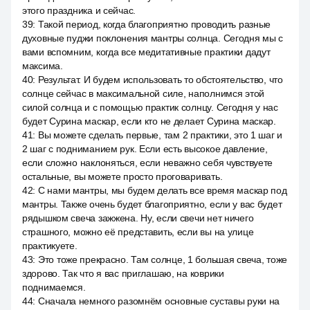
этого праздника и сейчас.
39
:
Такой период, когда благоприятно проводить разные
духовные пуджи поклонения мантры солнца. Сегодня мы с
вами вспомним, когда все медитативные практики дадут
максима.
40
:
Результат. И будем использовать то обстоятельство, что
солнце сейчас в максимальной силе, наполнимся этой
силой солнца и с помощью практик солнцу. Сегодня у нас
будет Сурина маскар, если кто не делает Сурина маскар.
41
:
Вы можете сделать первые, там 2 практики, это 1 шаг и
2 шаг с подниманием рук. Если есть высокое давление,
если сложно наклоняться, если неважно себя чувствуете
остальные, вы можете просто проговаривать.
42
:
С нами мантры, мы будем делать все время маскар под
мантры. Также очень будет благоприятно, если у вас будет
рядышком свеча зажжена. Ну, если свечи нет ничего
страшного, можно её представить, если вы на улице
практикуете.
43
:
Это тоже прекрасно. Там солнце, 1 большая свеча, тоже
здорово. Так что я вас приглашаю, на коврики
поднимаемся.
44
:
Сначала немного разомнём основные суставы руки на