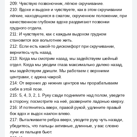
209
:
Чувствую позвоночник, лёгкое скручивание.
210
:
Вдохе и выдохе и чувствуете, как в этом скручивании
лёгкие, находящиеся в сжатом, скрученном положении, при
качественном глубоком вдохе раздвигают позвонки
грудного отдела.
211
:
И чувствуете, как с каждым выдохом грудном
становится все вольготнее жить.
212
:
Если есть какой-то дискомфорт при скручивании,
вернитесь чуть назад.
213
:
Когда мы смотрим назад, мы задействуем шейный
отдел. Когда мы уводим глаза максимально далеко назад,
мы задействуем дришти. Мы работаем с верхними
центрами, с аджна чакрой.
214
:
От верхних до нижних центров мы прорабатываем
себя в этой позе.
215
:
5, 4, 3, 2, 1. Руку сзади поднимите над полом, уведите
в сторону, посмотрите на неё, разверните ладонью кверху.
216
:
И потянитесь вверх, правой рукой, удлините правый
бок вдох и выдох наклон влево.
217
:
Выталкиваете ребра вверх, уводите руку чуть назади,
убедитесь, что пальцы активные, длинные, у вас словно
лучи из пальцев бьют.