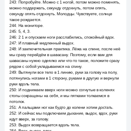
243
:
Попробуйте. Можно с 1 ногой, потом можно поменять,
можно поддержать, секунду отдохнуть, потом опять,
секунду опять отдохнуть. Молодцы. Чувствуете, солнце
такое рождается.
244
:
На мониторе.
245
:
5, 4, 3.
246
:
2 1 и опускаем ноги расслабились, спокойный вдох.
247
:
И плавный медленный выдох.
248
:
И заключительная практика. Лёжа на спине, после неё
мы сразу перейдём в шавасану. Поэтому, если вам для
шавасаны нужно одеялко или что-то такое, положите сразу
рядом с собой укладываемся на спину.
249
:
Вытянули все тело в 1 линию, руки за голову на полу,
потянулись ногами в 1 сторону, руками в другую и вернули
руки вдоль тела.
250
:
И поднимаем вверх ноги можно согнутые в коленях
стопы сокращены на себя, и мы пятками толкаемся в
потолок.
251
:
А пальцами ног как будто до колени хотим достать.
252
:
И сейчас мы подключаем дыхание, выдох, вдох, руки
идут вверх, за голову.
253
:
Выдох возвращается вдоль тела.
254
:
Вдох, выдох, вдох.