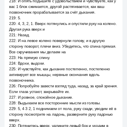
218
:
И опять подышите с удовольствием и чувствуете, как у
вас 1 блок сжимается, другой растягивается, как ваш
позвоночник прорабатывается за счёт дыхания.
219
:
5.
220
:
4, 3, 2, 1. Вверх потянулись и опустили руку на колено.
Другая рука вверх и
221
:
Назад.
222
:
И на левое колено повернули голову, и в другую
сторону поворот, плечи вниз. Убедитесь, что спина прямая.
Все скручивания мы делаем на
223
:
На прямую спину.
224
:
Вдохи, выдохи.
225
:
И чувствуйте, как дыхание постепенно, постепенно
активирует все мышцы, нервные окончания вдоль
позвоночника.
226
:
Попробуйте завести взгляд туда, назад, за край зрения.
Если глаза устают, закрывайте их.
227
:
И ровное, спокойное дыхание.
228
:
Выдыхаем все посторонние мысли из головы.
229
:
5, 4 3 2, 1 поднимаем от пола, руку сзади, уводим её в
сторону посмотрите на ладонь, разверните руку ладонью
вверх.
230
:
Потянитесь вверх, удлините левый бок и уходим в