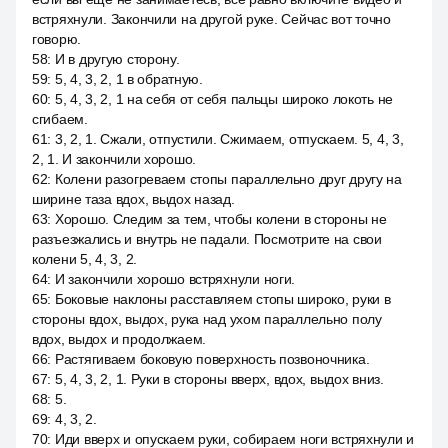
встряхнули. Закончили на другой руке. Сейчас вот точно
говорю.
58
:
И в другую сторону.
59
:
5, 4, 3, 2, 1 в обратную.
60
:
5, 4, 3, 2, 1 на себя от себя пальцы широко локоть не
сгибаем.
61
:
3, 2, 1. Сжали, отпустили. Сжимаем, отпускаем. 5, 4, 3,
2, 1. И закончили хорошо.
62
:
Колени разогреваем стопы параллельно друг другу на
ширине таза вдох, выдох назад.
63
:
Хорошо. Следим за тем, чтобы колени в стороны не
разъезжались и внутрь не падали. Посмотрите на свои
колени 5, 4, 3, 2.
64
:
И закончили хорошо встряхнули ноги.
65
:
Боковые наклоны расставляем стопы широко, руки в
стороны вдох, выдох, рука над ухом параллельно полу
вдох, выдох и продолжаем.
66
:
Растягиваем боковую поверхность позвоночника.
67
:
5, 4, 3, 2, 1. Руки в стороны вверх, вдох, выдох вниз.
68
:
5.
69
:
4, 3, 2.
70
:
Иди вверх и опускаем руки, собираем ноги встряхнули и