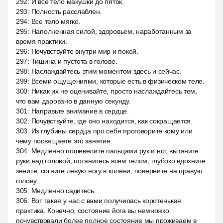
292
:
И все тело макушки до пяток.
293
:
Полность расслаблен.
294
:
Все тело мягко.
295
:
Наполненная силой, здоровьем, наработанным за
время практики.
296
:
Почувствуйте внутри мир и покой.
297
:
Тишина и пустота в голове.
298
:
Наслаждайтесь этим моментом здесь и сейчас.
299
:
Всеми ощущениями, которые есть в физическом теле.
300
:
Никак их не оценивайте, просто наслаждайтесь тем,
что вам даровано в данную секунду.
301
:
Направьте внимание в сердце.
302
:
Почувствуйте, где оно находится, как сокращается.
303
:
Из глубины сердца про себя проговорите кому или
чему посвящаете это занятие.
304
:
Медленно пошевелите пальцами рук и ног, вытяните
руки над головой, потянитесь всем телом, глубоко вдохните
зените, согните левую ногу в колени, поверните на правую
голову.
305
:
Медленно садитесь.
306
:
Вот такая у нас с вами получилась коротенькая
практика. Конечно, состояние йога вы немножко
почувствовали более полное состояние мы проживаем в