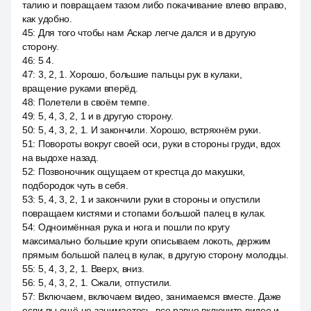
талию и повращаем тазом либо покачивание влево вправо,
как удобно.
45
:
Для того чтобы нам Аскар легче дался и в другую
сторону.
46
:
5 4.
47
:
3, 2, 1. Хорошо, большие пальцы рук в кулаки,
вращение руками вперёд.
48
:
Полетели в своём темпе.
49
:
5, 4, 3, 2, 1 и в другую сторону.
50
:
5, 4, 3, 2, 1. И закончили. Хорошо, встряхнём руки.
51
:
Повороты вокруг своей оси, руки в стороны груди, вдох
на выдохе назад.
52
:
Позвоночник ощущаем от крестца до макушки,
подбородок чуть в себя.
53
:
5, 4, 3, 2, 1 и закончили руки в стороны и опустили
повращаем кистями и стопами большой палец в кулак.
54
:
Одноимённая рука и нога и пошли по кругу
максимально большие круги описываем локоть, держим
прямым большой палец в кулак, в другую сторону молодцы.
55
:
5, 4, 3, 2, 1. Вверх, вниз.
56
:
5, 4, 3, 2, 1. Сжали, отпустили.
57
:
Включаем, включаем видео, занимаемся вместе. Даже
если вы ещё не занимаетесь, все равно включите видео и