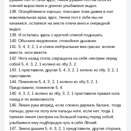
плечей вырастаем и длинно улыбаемся выдох.
138
:
Оскорбляемся хорошо, плюсами тоже давим в пол
максимальная арка, вдох, тянем пол к себе мы не
качаемся, остаёмся на месте плечи вниз и очередной
выдох.
139
:
И остались здесь с круглой спиной подышать.
140
:
Обычное медленное, спокойное дыхание.
141
:
5, 4, 3, 2, 1 и спина нейтральная виа грасан, колени
вместе, ноги вместе.
142
:
Нога назад стопа сокращена на себя смотрим перед
собой 5, 4, 3, 2, 1 колено ко лбу 3, 2.
143
:
1 приставили, другая 5, 4, 3, 2, 1 колено ко лбу. 3, 2, 1
приставили.
144
:
Поменяли 5, 4, 3, 2, 1 колено ко лбу 3, 2, 1.
Представили, поменяли 5, 4.
145
:
4, 3, 2, 1 колено ко лбу, 3, 2, 1 приставили правая нога
назад и по возможности
146
:
Левая рука вперёд, если сложно держать баланс, тогда
пальцы, руки на полу или пальцы ноги, если нет, тогда 1
прямая линия смотрим на большой палец перед собой,
улыбаемся ему подбородок чуть в себя Лёгкий.
147
:
Замок дышим 5, 4, 3, 2, 1 представили, другая сторона,