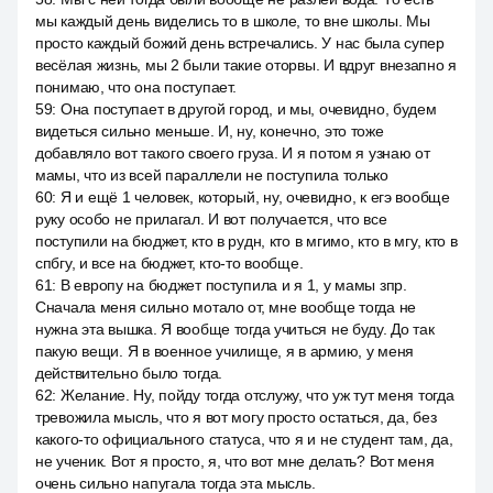
мы каждый день виделись то в школе, то вне школы. Мы
просто каждый божий день встречались. У нас была супер
весёлая жизнь, мы 2 были такие оторвы. И вдруг внезапно я
понимаю, что она поступает.
59
:
Она поступает в другой город, и мы, очевидно, будем
видеться сильно меньше. И, ну, конечно, это тоже
добавляло вот такого своего груза. И я потом я узнаю от
мамы, что из всей параллели не поступила только
60
:
Я и ещё 1 человек, который, ну, очевидно, к егэ вообще
руку особо не прилагал. И вот получается, что все
поступили на бюджет, кто в рудн, кто в мгимо, кто в мгу, кто в
спбгу, и все на бюджет, кто-то вообще.
61
:
В европу на бюджет поступила и я 1, у мамы зпр.
Сначала меня сильно мотало от, мне вообще тогда не
нужна эта вышка. Я вообще тогда учиться не буду. До так
пакую вещи. Я в военное училище, я в армию, у меня
действительно было тогда.
62
:
Желание. Ну, пойду тогда отслужу, что уж тут меня тогда
тревожила мысль, что я вот могу просто остаться, да, без
какого-то официального статуса, что я и не студент там, да,
не ученик. Вот я просто, я, что вот мне делать? Вот меня
очень сильно напугала тогда эта мысль.