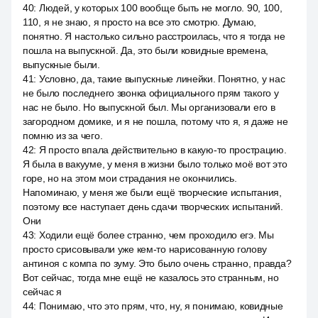
40
:
Людей, у которых 100 вообще быть не могло. 90, 100,
110, я не знаю, я просто на все это смотрю. Думаю,
понятно. Я настолько сильно расстроилась, что я тогда не
пошла на выпускной. Да, это были ковидные времена,
выпускные были.
41
:
Условно, да, такие выпускные линейки. Понятно, у нас
не было последнего звонка официального прям такого у
нас не было. Но выпускной был. Мы организовали его в
загородном домике, и я не пошла, потому что я, я даже не
помню из за чего.
42
:
Я просто впала действительно в какую-то прострацию.
Я была в вакууме, у меня в жизни было только моё вот это
горе, но на этом мои страдания не окончились.
Напоминаю, у меня же были ещё творческие испытания,
поэтому все наступает день сдачи творческих испытаний.
Они
43
:
Ходили ещё более странно, чем проходило егэ. Мы
просто срисовывали уже кем-то нарисованную голову
антиноя с компа по зуму. Это было очень странно, правда?
Вот сейчас, тогда мне ещё не казалось это странным, но
сейчас я
44
:
Понимаю, что это прям, что, ну, я понимаю, ковидные