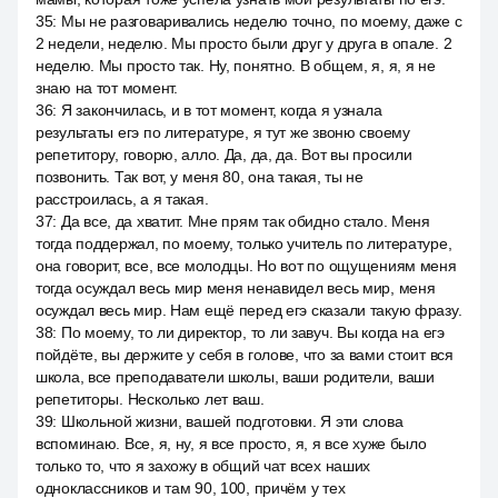
35
:
Мы не разговаривались неделю точно, по моему, даже с
2 недели, неделю. Мы просто были друг у друга в опале. 2
неделю. Мы просто так. Ну, понятно. В общем, я, я, я не
знаю на тот момент.
36
:
Я закончилась, и в тот момент, когда я узнала
результаты егэ по литературе, я тут же звоню своему
репетитору, говорю, алло. Да, да, да. Вот вы просили
позвонить. Так вот, у меня 80, она такая, ты не
расстроилась, а я такая.
37
:
Да все, да хватит. Мне прям так обидно стало. Меня
тогда поддержал, по моему, только учитель по литературе,
она говорит, все, все молодцы. Но вот по ощущениям меня
тогда осуждал весь мир меня ненавидел весь мир, меня
осуждал весь мир. Нам ещё перед егэ сказали такую фразу.
38
:
По моему, то ли директор, то ли завуч. Вы когда на егэ
пойдёте, вы держите у себя в голове, что за вами стоит вся
школа, все преподаватели школы, ваши родители, ваши
репетиторы. Несколько лет ваш.
39
:
Школьной жизни, вашей подготовки. Я эти слова
вспоминаю. Все, я, ну, я все просто, я, я все хуже было
только то, что я захожу в общий чат всех наших
одноклассников и там 90, 100, причём у тех