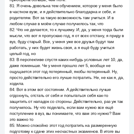
81
:
Я очень довольна тем обучением, которое у меня было
в частном вузе, и я действительно благодарна и себе, и
родителям. Вот за такую возможность там учиться. И в
любом случае в моём случае получилось так, что
82
:
Что не делается, то к лучшему. И, да, у меня тогда были
мысли, что вот я пропускаю год, я от всех отстану, я приду в
вуз, буду старый. Все, у меня уже все друзья будут там
работать, у них будет жизнь своя, а я ещё буду учиться
целый год, но
83
:
В перспективе спустя каких-нибудь условных лет 10, да,
даже поменьше. Че у меня прошло лет 5, вообще не
ощущается этот год потерянный, якобы потерянный. Ну,
просто действительно его лучше потратить. Не, не как я, да,
ходила.
84
:
Вот в этом вот состоянии. А действительно лучше
отдохнуть, отстать от себя и попытаться себя как-то
защитить от нападок со стороны. Действительно, раз уж так
получилось. Ну что поделать, если вам нужно все ещё
поступление в вуз, вы понимаете, что вам это нужно? Вам
это важно то
85
:
Можно спокойно этот год потратить на размеренную
подготовку к сдаче этих несчастных экзаменов. В итоге вы