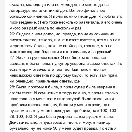
сказала, молодец я или не молодец, но мне тогда на
литературе попался тихий дон. Вот это финальное
большое сочинение. Я прям помню тихий дон. Я люблю это
произведение. Я его тоже несколько раз читала, я его очень
много раз разбирала по нескольку раз.
26
:
Сидела с ним долго, но, правда, по нему сочинение
писать тяжело, тяжело, и мне в итоге кажется, что я на нём
и срезалась. Ладно, пока не спойлерю, главное, что на
таком же заряде бодрости я отправилась и на русский.
27
:
Язык на русском языке. Я вообще, мне попался
вариант, я была прям, ну, супер уверена в своих ответах. То
есть я прям отвечала, а там тест был такой, что там
невозможно ответить по другому было. То есть, там прям,
ну, очевидно, правильные ответы, где
28
:
Были, поэтому я была, я прям супер была уверена в
своём тесте. И сочинение я тогда помню, я прям неплохо
написала, а у меня вот с литературой было такое, что я
пробники писала ещё, ну, бывали у меня огрехи, но в
русском языке у меня последние пробники, там 100, 100.
29
:
100, 100. Я уже была уверена в этом русском языке.
Действительно, я чувствовала, что я, я могу, я напишу
буквально, ну, не ниже 90 у меня будет правда. То есть я