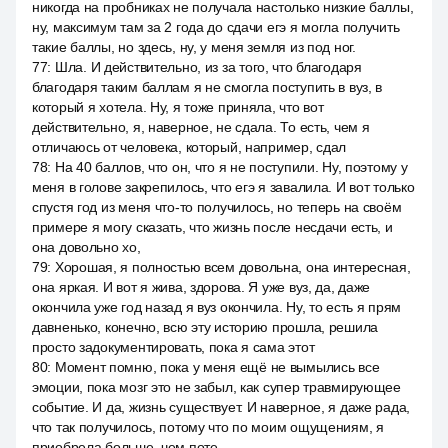
никогда на пробниках не получала настолько низкие баллы,
ну, максимум там за 2 года до сдачи егэ я могла получить
такие баллы, но здесь, ну, у меня земля из под ног.
77
:
Шла. И действительно, из за того, что благодаря
благодаря таким баллам я не смогла поступить в вуз, в
который я хотела. Ну, я тоже приняла, что вот
действительно, я, наверное, не сдала. То есть, чем я
отличаюсь от человека, который, например, сдал
78
:
На 40 баллов, что он, что я не поступили. Ну, поэтому у
меня в голове закрепилось, что егэ я завалила. И вот только
спустя год из меня что-то получилось, но теперь на своём
примере я могу сказать, что жизнь после несдачи есть, и
она довольно хо,
79
:
Хорошая, я полностью всем довольна, она интересная,
она яркая. И вот я жива, здорова. Я уже вуз, да, даже
окончила уже год назад я вуз окончила. Ну, то есть я прям
давненько, конечно, всю эту историю прошла, решила
просто задокументировать, пока я сама этот
80
:
Момент помню, пока у меня ещё не вымылись все
эмоции, пока мозг это не забыл, как супер травмирующее
событие. И да, жизнь существует. И наверное, я даже рада,
что так получилось, потому что по моим ощущениям, я
приобрела больше, чем поте.