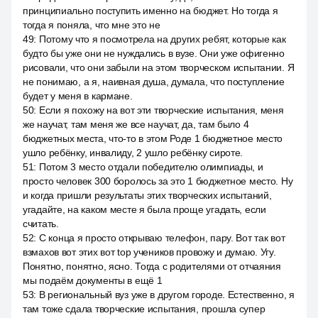
принципиально поступить именно на бюджет. Но тогда я
тогда я поняла, что мне это не
49
:
Потому что я посмотрела на других ребят, которые как
будто бы уже они не нуждались в вузе. Они уже офигенно
рисовали, что они забыли на этом творческом испытании. Я
не понимаю, а я, наивная душа, думала, что поступление
будет у меня в кармане.
50
:
Если я похожу на вот эти творческие испытания, меня
же научат, там меня же все научат, да, там было 4
бюджетных места, что-то в этом Роде 1 бюджетное место
ушло ребёнку, инвалиду, 2 ушло ребёнку сироте.
51
:
Потом 3 место отдали победителю олимпиады, и
просто человек 300 боролось за это 1 бюджетное место. Ну
и когда пришли результаты этих творческих испытаний,
угадайте, на каком месте я была проще угадать, если
считать.
52
:
С конца я просто открываю телефон, пару. Вот так вот
взмахов вот этих вот top учеников провожу и думаю. Угу.
Понятно, понятно, ясно. Тогда с родителями от отчаяния
мы подаём документы в ещё 1
53
:
В региональный вуз уже в другом городе. Естественно, я
там тоже сдала творческие испытания, прошла супер