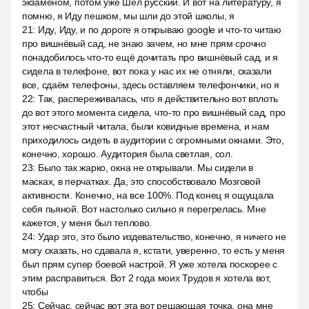
экзаменом, потом уже Шёл русский. И вот на литературу, я
помню, я Иду пешком, мы шли до этой школы, я
21
:
Иду, Иду, и по дороге я открываю google и что-то читаю
про вишнёвый сад, не знаю зачем, но мне прям срочно
понадобилось что-то ещё дочитать про вишнёвый сад, и я
сидела в телефоне, вот пока у нас их не отняли, сказали
все, сдаём телефоны, здесь оставляем телефончики, но я
22
:
Так, распереживалась, что я действительно вот вплоть
до вот этого момента сидела, что-то про вишнёвый сад, про
этот несчастный читала, были ковидные времена, и нам
приходилось сидеть в аудитории с огромными окнами. Это,
конечно, хорошо. Аудитория была светлая, сол.
23
:
Было так жарко, окна не открывали. Мы сидели в
масках, в перчатках. Да, это способствовало Мозговой
активности. Конечно, на все 100%. Под конец я ощущала
себя пьяной. Вот настолько сильно я перегрелась. Мне
кажется, у меня был теплово.
24
:
Удар это, это было издевательство, конечно, я ничего не
могу сказать, но сдавала я, кстати, уверенно, то есть у меня
был прям супер боевой настрой. Я уже хотела поскорее с
этим расправиться. Вот 2 года моих Трудов я хотела вот,
чтобы
25
:
Сейчас, сейчас вот эта вот решающая точка, она мне