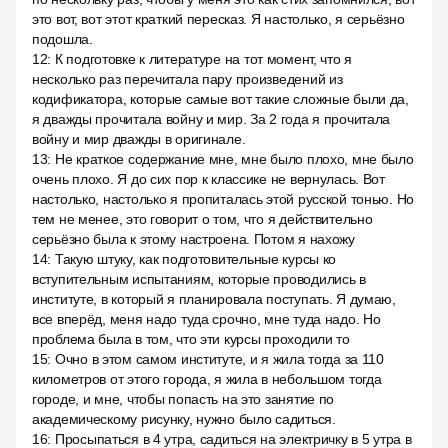
это вот, вот этот краткий пересказ. Я настолько, я серьёзно
подошла.
12
:
К подготовке к литературе на тот момент, что я
несколько раз перечитала пару произведений из
кодификатора, которые самые вот такие сложные были да,
я дважды прочитала войну и мир. За 2 года я прочитала
войну и мир дважды в оригинале.
13
:
Не краткое содержание мне, мне было плохо, мне было
очень плохо. Я до сих пор к классике не вернулась. Вот
настолько, настолько я пропиталась этой русской тонью. Но
тем не менее, это говорит о том, что я действительно
серьёзно была к этому настроена. Потом я нахожу
14
:
Такую штуку, как подготовительные курсы ко
вступительным испытаниям, которые проводились в
институте, в который я планировала поступать. Я думаю,
все вперёд, меня надо туда срочно, мне туда надо. Но
проблема была в том, что эти курсы проходили то
15
:
Очно в этом самом институте, и я жила тогда за 110
километров от этого города, я жила в небольшом тогда
городе, и мне, чтобы попасть на это занятие по
академическому рисунку, нужно было садиться.
16
:
Просыпаться в 4 утра, садиться на электричку в 5 утра в