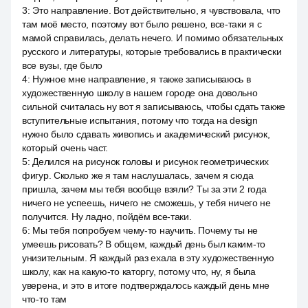
3
:
Это направление. Вот действительно, я чувствовала, что
там моё место, поэтому вот было решено, все-таки я с
мамой справилась, делать нечего. И помимо обязательных
русского и литературы, которые требовались в практически
все вузы, где было
4
:
Нужное мне направление, я также записываюсь в
художественную школу в нашем городе она довольно
сильной считалась ну вот я записываюсь, чтобы сдать также
вступительные испытания, потому что тогда на design
нужно было сдавать живопись и академический рисунок,
который очень част.
5
:
Делился на рисунок головы и рисунок геометрических
фигур. Сколько же я там наслушалась, зачем я сюда
пришла, зачем мы тебя вообще взяли? Ты за эти 2 года
ничего не успеешь, ничего не сможешь, у тебя ничего не
получится. Ну ладно, пойдём все-таки.
6
:
Мы тебя попробуем чему-то научить. Почему ты не
умеешь рисовать? В общем, каждый день был каким-то
унизительным. Я каждый раз ехала в эту художественную
школу, как на какую-то каторгу, потому что, ну, я была
уверена, и это в итоге подтверждалось каждый день мне
что-то там