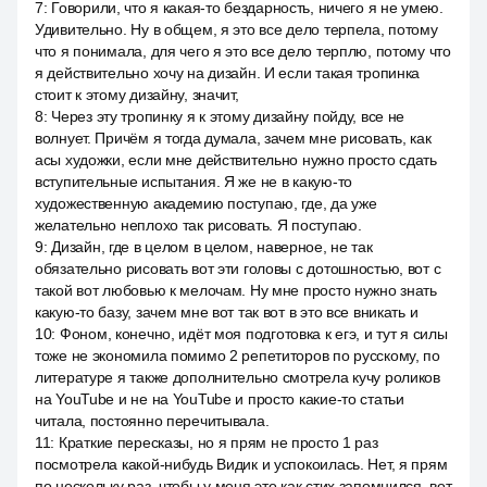
7
:
Говорили, что я какая-то бездарность, ничего я не умею.
Удивительно. Ну в общем, я это все дело терпела, потому
что я понимала, для чего я это все дело терплю, потому что
я действительно хочу на дизайн. И если такая тропинка
стоит к этому дизайну, значит,
8
:
Через эту тропинку я к этому дизайну пойду, все не
волнует. Причём я тогда думала, зачем мне рисовать, как
асы художки, если мне действительно нужно просто сдать
вступительные испытания. Я же не в какую-то
художественную академию поступаю, где, да уже
желательно неплохо так рисовать. Я поступаю.
9
:
Дизайн, где в целом в целом, наверное, не так
обязательно рисовать вот эти головы с дотошностью, вот с
такой вот любовью к мелочам. Ну мне просто нужно знать
какую-то базу, зачем мне вот так вот в это все вникать и
10
:
Фоном, конечно, идёт моя подготовка к егэ, и тут я силы
тоже не экономила помимо 2 репетиторов по русскому, по
литературе я также дополнительно смотрела кучу роликов
на YouTube и не на YouTube и просто какие-то статьи
читала, постоянно перечитывала.
11
:
Краткие пересказы, но я прям не просто 1 раз
посмотрела какой-нибудь Видик и успокоилась. Нет, я прям
по нескольку раз, чтобы у меня это как стих запомнился, вот