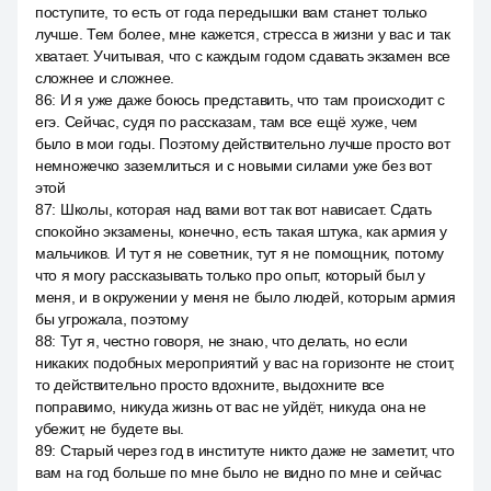
поступите, то есть от года передышки вам станет только
лучше. Тем более, мне кажется, стресса в жизни у вас и так
хватает. Учитывая, что с каждым годом сдавать экзамен все
сложнее и сложнее.
86
:
И я уже даже боюсь представить, что там происходит с
егэ. Сейчас, судя по рассказам, там все ещё хуже, чем
было в мои годы. Поэтому действительно лучше просто вот
немножечко заземлиться и с новыми силами уже без вот
этой
87
:
Школы, которая над вами вот так вот нависает. Сдать
спокойно экзамены, конечно, есть такая штука, как армия у
мальчиков. И тут я не советник, тут я не помощник, потому
что я могу рассказывать только про опыт, который был у
меня, и в окружении у меня не было людей, которым армия
бы угрожала, поэтому
88
:
Тут я, честно говоря, не знаю, что делать, но если
никаких подобных мероприятий у вас на горизонте не стоит,
то действительно просто вдохните, выдохните все
поправимо, никуда жизнь от вас не уйдёт, никуда она не
убежит, не будете вы.
89
:
Старый через год в институте никто даже не заметит, что
вам на год больше по мне было не видно по мне и сейчас