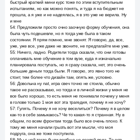
быстрый краткий мини курс тоже по этим вступительным
испытаниям, но как можно понять, и туда я на бюджет не
прошла, а я уже и не надеялась, я в это уже не верила. Ну
и мне
54
:
Предложили просто очно заочную форму обучения, она
была чуть подешевле, но я тогда уже была в таком
состоянии. Я прям помню, мне звонят. Я говорю, да, все,
уже, уже все, уже даже не звоните, не предлагайте мне уже.
55
:
Ничего, ладно. Родители тогда сказали, что они готовы
оплачивать мне обучение в том вузе, куда я изначально
планировала поступать, но я сразу сказала, нет, это очень
большие деньги тогда были. Я говорю, это явно того не
стоит, тем более что дизайн там, опять же, условно.
56
:
Довольна ну nat, игра свеч точно не стоила, обычно
такое не рассказываю, но тогда и в личной жизни у меня не
все было хорошо, то есть меня не понимали почему у меня
в голове только 1 моя вот эта трагедия, почему я не хочу?
57
:
Гулять. Почему я не хочу веселиться? Почему я в целом
как-то в себе замыкаюсь? Че то какая-то я странная. Ну в
общем, по всем фронтам тогда было все очень плохо. К
тому же меня начали грызть вот эти мысли, что моя
подруга, она же тоже поступила.
58
:
Мы с ней тогда были вообще не разлей вода. То есть