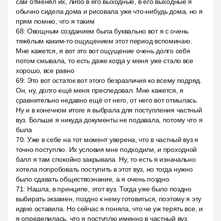
сам отменял их, либо в его выходные, в его выходные я
обычно сидела дома и рисовала уже что-нибудь дома, но я
прям помню, что я таким
68
:
Овощным созданием была буквально вот я с очень
тяжёлым каким-то ощущением этот период вспоминаю.
Мне кажется, я вот это вот ощущение очень долго себя
потом смывала, то есть даже когда у меня уже стало все
хорошо, все равно
69
:
Это вот остаток вот этого безразличия ко всему подряд.
Он, ну, долго ещё меня преследовал. Мне кажется, я
сравнительно недавно ещё от него, от него вот отмылась.
Ну и в конечном итоге я выбрала для поступления частный
вуз. Больше я никуда документы не подавала, потому что я
была
70
:
Уже в себе на тот момент уверена, что в частный вуз я
точно поступлю. Их условия мне подходили, и проходной
балл я там спокойно закрывала. Ну, то есть я изначально
хотела попробовать поступить в этот вуз, но тогда нужно
было сдавать обществознание, а я очень поздно.
71
:
Нашла, в принципе, этот вуз. Тогда уже было поздно
выбирать экзамен, поздно к нему готовиться, поэтому я эту
идею оставила. Но сейчас я поняла, что че уж терять все, и
я определилась, что я поступлю именно в частный вуз,