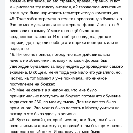
времена все такое, но это странно, правда, странно. И вот
мы рисовали эту голову антиноя, a2 творческое испытание
в том вузе было нарисовать геометрическую композицию.
45
:
Тоже заблаговременно кем-то нарисованную буквально.
Это по моему скачанная из интернета фотка. И мы вот её
рисовали по компу. У монитора ещё было такое
средненькое качество. И я вообще не видела, где там
штрихи, где, надо ли вообще эти штрихи повторять или не
надо, я не
46
:
Ничего не поняла, потому что нам действительно
ничего не объясняли, потому что такой формат был
утверждён буквально за пару недель до проведения самого
экзамена. В общем, меня тогда уже мало что удивляло, но,
честно, на тот момент я уже понимала, что никакое
поступление на бюджет.
47
:
Мне не светит, а я напомню, что мне было
принципиально поступить на бюджет, потому что обучение
тогда стоило 260, по моему, тысяч. Для тех лет это было
прям много. Это можно было поехать в Москву учиться на
платку, а это было здесь, в региона.
48
:
Вузе на дизайн, который, честно, там был, там была
очень сильная архитектура, но дизайн там был прям очень
посредственный прям. И поэтому, да, мне было