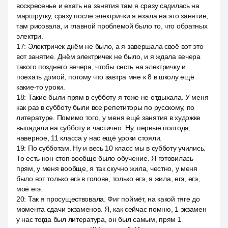
воскресенье и ехать на занятия там я сразу садилась на
маршрутку, сразу после электрички я ехала на это занятие,
там рисовала, и главной проблемой было то, что обратных
электри.
17
:
Электричек днём не было, а я завершала своё вот это
вот занятие. Днём электричек не было, и я ждала вечера
такого позднего вечера, чтобы сесть на электричку и
поехать домой, потому что завтра мне к 8 в школу ещё
какие-то уроки.
18
:
Такие были прям в субботу я тоже не отдыхала. У меня
как раз в субботу были все репетиторы по русскому, по
литературе. Помимо того, у меня ещё занятия в художке
выпадали на субботу и частично. Ну, первые полгода,
наверное, 11 класса у нас ещё уроки стояли.
19
:
По субботам. Ну и весь 10 класс мы в субботу учились.
То есть нон стоп вообще было обучение. Я готовилась
прям, у меня вообще, я так скучно жила, честно, у меня
было вот только егэ в голове, только егэ, я жила, егэ, егэ,
моё егэ.
20
:
Так я просуществовала. Фиг поймёт, на какой тяге до
момента сдачи экзаменов. Я, как сейчас помню, 1 экзамен
у нас тогда был литература, он был самым, прям 1