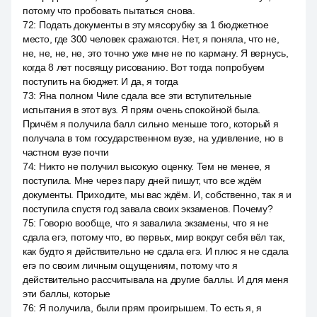
потому что пробовать пытаться снова.
72
:
Подать документы в эту мясорубку за 1 бюджетное
место, где 300 человек сражаются. Нет, я поняла, что не,
не, не, не, не, это точно уже мне не по карману. Я вернусь,
когда 8 лет посвящу рисованию. Вот тогда попробуем
поступить на бюджет. И да, я тогда
73
:
Яна полном Чиле сдала все эти вступительные
испытания в этот вуз. Я прям очень спокойной была.
Причём я получила балл сильно меньше того, который я
получала в том государственном вузе, на удивление, но в
частном вузе почти
74
:
Никто не получил высокую оценку. Тем не менее, я
поступила. Мне через пару дней пишут, что все ждём
документы. Приходите, мы вас ждём. И, собственно, так я и
поступила спустя год завала своих экзаменов. Почему?
75
:
Говорю вообще, что я завалила экзамены, что я не
сдала егэ, потому что, во первых, мир вокруг себя вёл так,
как будто я действительно не сдала егэ. И плюс я не сдала
егэ по своим личным ощущениям, потому что я
действительно рассчитывала на другие баллы. И для меня
эти баллы, которые
76
:
Я получила, были прям проигрышем. То есть я, я