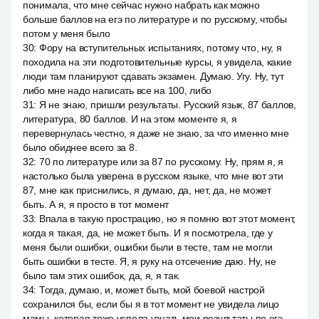
понимала, что мне сейчас нужно набрать как можно
больше баллов на егэ по литературе и по русскому, чтобы
потом у меня было
30
:
Фору на вступительных испытаниях, потому что, ну, я
походила на эти подготовительные курсы, я увидела, какие
люди там планируют сдавать экзамен. Думаю. Угу. Ну, тут
либо мне надо написать все на 100, либо
31
:
Я не знаю, пришли результаты. Русский язык, 87 баллов,
литература, 80 баллов. И на этом моменте я, я
перевернулась честно, я даже не знаю, за что именно мне
было обиднее всего за 8.
32
:
70 по литературе или за 87 по русскому. Ну, прям я, я
настолько была уверена в русском языке, что мне вот эти
87, мне как приснились, я думаю, да, нет, да, не может
быть. А я, я просто в тот момент
33
:
Впала в такую прострацию, но я помню вот этот момент,
когда я такая, да, не может быть. И я посмотрела, где у
меня были ошибки, ошибки были в тесте, там не могли
быть ошибки в тесте. Я, я руку на отсечение даю. Ну, не
было там этих ошибок, да, я, я так.
34
:
Тогда, думаю, и, может быть, мой боевой настрой
сохранился бы, если бы я в тот момент не увидела лицо
мамы, которая тоже успела узнать мои результаты по егэ.