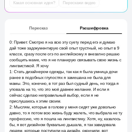
Какая основная идея?
Перескажи видео
Пересказ
Расшифровка
0
:
Привет. Смотрю я на всю эту суету перед егэ и думаю
дай тоже задокументирую свой опыт грустный, но опыт в 9
классе, сразу после огэ по английскому я внезапно решаю
сообщить маме, что я не планирую связывать свою жизнь с
лингвистикой. Я хочу
1
:
Стать дизайнером одежды, так как я была умница дочи
ранее в подобных глупостях я замешана не была для
мамы. Это, конечно, в тот раз был судный день, но тогда я
уповала на то, что это моё давнее желание. И если я
сейчас сделаю неправильный выбор, если я не
прислушаюсь к этим своим.
2
:
Мыслям, которые в голове у меня сидят уже довольно
давно, то я потом всю жизнь буду жалеть, что выбрала не ту
профессию, что я пошла на лингвистику. Хотя, ну, казалось
бы, я вот дизайном буквально дышала, я так завидовала
людям, которые поступили на дизайн, окончили, вот