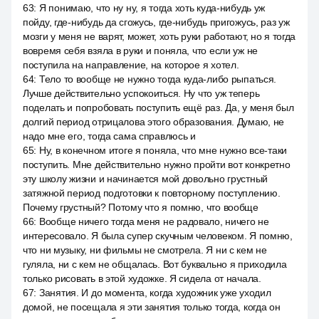
63
:
Я понимаю, что ну ну, я тогда хоть куда-нибудь уж
пойду, где-нибудь да сгожусь, где-нибудь пригожусь, раз уж
мозги у меня не варят, может, хоть руки работают, но я тогда
вовремя себя взяла в руки и поняла, что если уж не
поступила на направление, на которое я хотел.
64
:
Тело то вообще не нужно тогда куда-либо рыпаться.
Лучше действительно успокоиться. Ну что уж теперь
поделать и попробовать поступить ещё раз. Да, у меня был
долгий период отрицалова этого образования. Думаю, не
надо мне его, тогда сама справлюсь и
65
:
Ну, в конечном итоге я поняла, что мне нужно все-таки
поступить. Мне действительно нужно пройти вот конкретно
эту школу жизни и начинается мой довольно грустный
затяжной период подготовки к повторному поступлению.
Почему грустный? Потому что я помню, что вообще
66
:
Вообще ничего тогда меня не радовало, ничего не
интересовало. Я была супер скучным человеком. Я помню,
что ни музыку, ни фильмы не смотрела. Я ни с кем не
гуляла, ни с кем не общалась. Вот буквально я приходила
только рисовать в этой художке. Я сидела от начала.
67
:
Занятия. И до момента, когда художник уже уходил
домой, не посещала я эти занятия только тогда, когда он