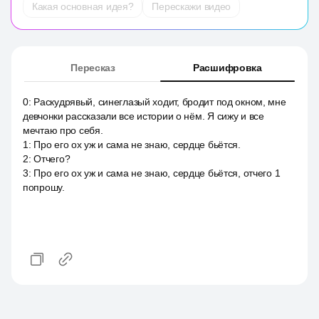
Какая основная идея?
Перескажи видео
Пересказ
Расшифровка
0
:
Раскудрявый, синеглазый ходит, бродит под окном, мне
девчонки рассказали все истории о нём. Я сижу и все
мечтаю про себя.
1
:
Про его ох уж и сама не знаю, сердце бьётся.
2
:
Отчего?
3
:
Про его ох уж и сама не знаю, сердце бьётся, отчего 1
попрошу.