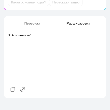
Какая основная идея?
Перескажи видео
Пересказ
Расшифровка
0
:
А почему я?