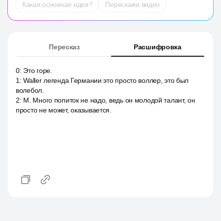
Какая основная идея?
Перескажи видео
Пересказ
Расшифровка
0
:
Это горе.
1
:
Waller легенда Германии это просто воллер, это был
волебол.
2
:
M. Много попиток не надо, ведь он молодой талант, он
просто не может, оказывается.