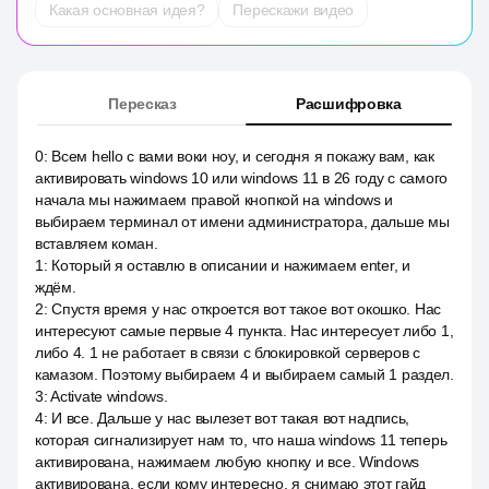
Какая основная идея?
Перескажи видео
Пересказ
Расшифровка
0
:
Всем hello с вами воки ноу, и сегодня я покажу вам, как
активировать windows 10 или windows 11 в 26 году с самого
начала мы нажимаем правой кнопкой на windows и
выбираем терминал от имени администратора, дальше мы
вставляем коман.
1
:
Который я оставлю в описании и нажимаем enter, и
ждём.
2
:
Спустя время у нас откроется вот такое вот окошко. Нас
интересуют самые первые 4 пункта. Нас интересует либо 1,
либо 4. 1 не работает в связи с блокировкой серверов с
камазом. Поэтому выбираем 4 и выбираем самый 1 раздел.
3
:
Activate windows.
4
:
И все. Дальше у нас вылезет вот такая вот надпись,
которая сигнализирует нам то, что наша windows 11 теперь
активирована, нажимаем любую кнопку и все. Windows
активирована, если кому интересно, я снимаю этот гайд