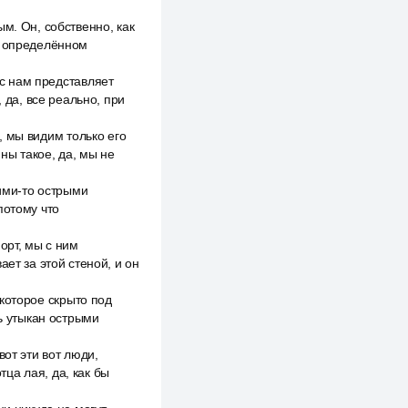
м. Он, собственно, как
в определённом
кс нам представляет
 да, все реально, при
м, мы видим только его
ины такое, да, мы не
кими-то острыми
потому что
орт, мы с ним
ет за этой стеной, и он
, которое скрыто под
сь утыкан острыми
вот эти вот люди,
тца лая, да, как бы