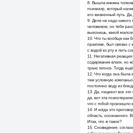
8
:
Вышла книжка толкова
психиатр, который начи
его жизненный путь. Да
9
:
Деле не надо никого 
человеком, он тебе расс
выяснишь, какой малозн
10
:
Что ты вообще как б
практике, был связан с 
с водой ко рту и пить 
11
:
Негативная реакция 
содержание влаги, но к
транс гипноз. Тогда ещ
12
:
Что когда она была 
там условную компаньон
постоянно воду из блюдц
13
:
Да, пациент все это
да, вот эта психотерапи
что с тобой произошло в
14
:
И когда это прогово
область, осознанного. В
Итак, что ж такое?
15
:
Сновидение, согласн