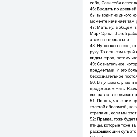
себя, Саги себя ослепля
46
:
Бродить по древней 
бы выводит из дикого к
моменте начинает там р
47
:
Мать, ну, в общем, 
Марк Эрнст. В этой рабо
этом все нереально.
48
:
Ну так как во сне, т
руку. То есть сам герой
видим героя, потому что
49
:
Сознательное, котор
предметами. И это боль
бессознательное постоя
50
:
В лучшем случае и п
продолжаем жить. Разлад
все равно высовывает р
51
:
Понять, что с ним пр
толстой оболочкой, но 
стрелами, если мы этот
52
:
Правда, тоже будет 
птицы, которые тоже за 
раскрывающий суть этой