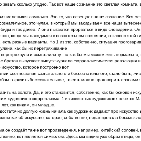
 зевать сколько угодно. Так вот, наше сознание это светлая комната,
орит маленькая лампочка. Это то, что освещает наше сознание. Вся ос
ссознательное, это чулан, в который мы закидываем все наши вытесн
обиды и так далее. И они пытаются прорваться в виде сновидений. Он
енно, когда мы находимся в сознательном состоянии, согласно этой гип
, есть разные варианты. Но 1 из это, собственно, ситуация проговари
чулана, как бы их перетряхивание
 перетряхнули и осмыслили тут то как бы мы можем жить нормально, к
дре бретон выпускает выпуск журнала сюрреалистическая революция 
искусство, которое построено вот
ании соотношения сознательного и бессознательного, стало быть, жи
собом выразить бессознательное, то есть можно проговорить словами 
азить на холсте. Да, и это становится, собственно, как бы основой ис
им художников сюрреализма. 1 из известных художников является Мак
 лет, как видим, он младше.
достаточно долгую жизнь начала как художник дадаист про искусство
кции как об искусстве, которое, собственно, педалировала бессмысле
ма он создаёт такие вот произведения, например, китайский соловей, к
ственно, вот является символом. Здесь мы видим уже образ птицы, он