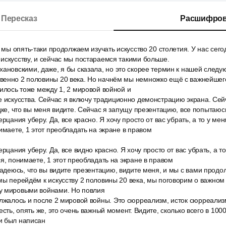
Пересказ
Расшифров
, мы опять-таки продолжаем изучать искусство 20 столетия. У нас се
искусству, и сейчас мы постараемся такими больше.
хановскими, даже, я бы сказала, но это скорее термин к нашей след
венно 2 половины 20 века. Но начнём мы немножко ещё с важнейше
жилось тоже между 1, 2 мировой войной и
 искусства. Сейчас я включу традиционно демонстрацию экрана. Сейч
ядке, что вы меня видите. Сейчас я запущу презентацию, все попытаюс
рцания уберу. Да, все красно. Я хочу просто от вас убрать, а то у ме
имаете, 1 этот преобладать на экране в правом
рцания уберу. Да, все видно красно. Я хочу просто от вас убрать, а т
ся, понимаете, 1 этот преобладать на экране в правом
надеюсь, что вы видите презентацию, видите меня, и мы с вами продо
мы перейдём к искусству 2 половины 20 века, мы поговорим о важном
у мировыми войнами. Но повлия
лжалось и после 2 мировой войны. Это сюрреализм, исток сюрреализм
есть, опять же, это очень важный момент. Видите, сколько всего в 100
и был написан