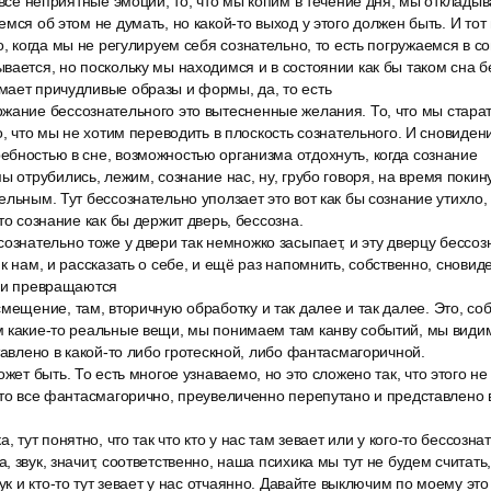
ь все неприятные эмоции, то, что мы копим в течение дня, мы отклад
мся об этом не думать, но какой-то выход у этого должен быть. И тот 
, когда мы не регулируем себя сознательно, то есть погружаемся в сон
вается, но поскольку мы находимся и в состоянии как бы таком сна б
мает причудливые образы и формы, да, то есть
жание бессознательного это вытесненные желания. То, что мы старат
о, что мы не хотим переводить в плоскость сознательного. И сновиден
бностью в сне, возможностью организма отдохнуть, когда сознание
ы отрубились, лежим, сознание нас, ну, грубо говоря, на время пок
льным. Тут бессознательно уползает это вот как бы сознание утихло, 
то сознание как бы держит дверь, бессозна.
ознательно тоже у двери так немножко засыпает, и эту дверцу бессо
 к нам, и рассказать о себе, и ещё раз напомнить, собственно, снови
они превращаются
мещение, там, вторичную обработку и так далее и так далее. Это, соб
м какие-то реальные вещи, мы понимаем там канву событий, мы вид
ставлено в какой-то либо гротескной, либо фантасмагоричной.
ожет быть. То есть многое узнаваемо, но это сложено так, что этого н
это все фантасмагорично, преувеличенно перепутано и представлено 
, тут понятно, что так что кто у нас там зевает или у кого-то бессозн
 звук, значит, соответственно, наша психика мы тут не будем считать,
вук и кто-то тут зевает у нас отчаянно. Давайте выключим по моему эт