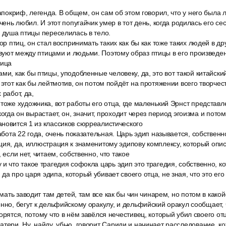
 апокриф, легенда. В общем, он сам об этом говорил, что у него была
очень любил. И этот попугайчик умер в тот день, когда родилась его се
о душа птицы переселилась в тело.
ор птиц, он стал воспринимать таких как бы как тоже таких людей в др
вуют между птицами и людьми. Поэтому образ птицы в его произведе
тица
ми, как бы птицы, уподобленные человеку, да, это вот такой китайский
 этот как бы лейтмотив, он потом пойдёт на протяжении всего творчест
 работ, да,
тоже художника, вот работы его отца, где маленький Эрнст представле
когда он вырастает, он, значит, проходит через период эгоизма и пот
новится 1 из классиков сюрреалистического
работа 22 года, очень показательная. Царь эдип называется, собственн
ция, да, иллюстрация к знаменитому эдипову комплексу, который оп
, если нет, читаем, собственно, что такое
и что такое трагедия софокла царь эдип это трагедия, собственно, к
а про царя эдипа, который убивает своего отца, не зная, что это его
о мать заводит там детей, там все как бы чин чинарем, но потом в како
енно, бегут к дельфийскому оракулу, и дельфийский оракул сообщает, 
орятся, потому что в нём завёлся нечестивец, который убил своего от
тери. Ну, найду, убью, говорит Сариди и начинает расследование, ко