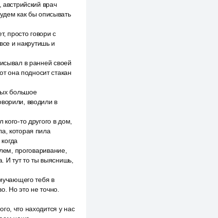
, австрийский врач
будем как бы описывать
т, просто говори с
 все и накрутишь и
писывал в ранней своей
вот она подносит стакан
орых большое
оворили, вводили в
 кого-то другого в дом,
ла, которая пила
 когда
блем, проговаривание,
. И тут то ты выяснишь,
 мучающего тебя в
во. Но это не точно.
го, что находится у нас