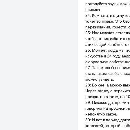
пожалуйста звук и можно
психика.
24
:
Комната, и в углу г
тонет во мраке. Это бе
переживания, горести, 
25
:
Нас мучают, естеств
чтобы от них избавиться
этих вещей из тёмного 
26
:
Момент, когда мы их
искусстве в 24 году ан
сюрриализм собственно 
27
:
Таком как бы поним
стать таким как бы спо
можно увидеть.
28
:
Во сне, а можно выр
Через запятую перечисл
прекрасно знаете, на 10
29
:
Пикассо да, прожил 
говорили на прошлой ле
непонятно какое.
30
:
И вот в период даиз
коллажей, который, соб