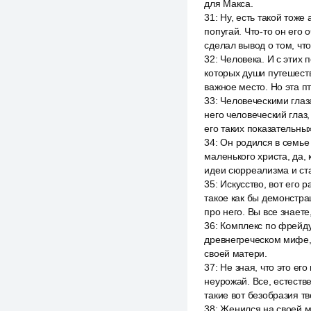
для Макса.
31
:
Ну, есть такой тоже
попугай. Что-то он его 
сделал вывод о том, чт
32
:
Человека. И с этих п
которых души путешест
важное место. Но эта п
33
:
Человеческими глаза
него человеческий глаз,
его таких показательных
34
:
Он родился в семье 
маленького христа, да, 
идеи сюрреализма и ста
35
:
Искусство, вот его 
такое как бы демонстра
про него. Вы все знаете
36
:
Комплекс по фрейду 
древнегреческом мифе, д
своей матери.
37
:
Не зная, что это ег
неурожай. Все, естеств
такие вот безобразия тв
38
:
Женился на своей ма