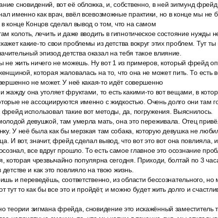
ние сновидений, вот её обложка, и, собственно, в ней зигмунд фрейд
нал именно как врач, ввёл всевозможные практики, но в конце мы не 
, в конце Концов сделал вывод о том, что на самом
там колоть, лечить и даже вводить в гипнотическое состояние нужды не
кажет какие-то свои проблемы из детства вокруг этих проблем. Тут ты
ачительный эпизод детства оказал на тебя такое влияние.
ы не жить ничего не можешь. Ну вот 1 из примеров, который фрейд о
женщиной, которая жаловалась на то, что она не может пить. То есть 
совершенно не может. У неё какая-то идёт совершенно
и жажду она утоляет фруктами, то есть какими-то вот вещами, в кот
оторые не ассоциируются именно с жидкостью. Очень долго они там г
ё фрейд использовал такие вот методы, да, погружения. Выяснилось.
молодой девушкой, там умерла мать, она это переживала. Отец привёл
ку. У неё была как бы мерзкая там собака, которую девушка не люби
а. И вот, значит, фрейд сделал вывод, что вот это вот она повлияла, и
 осознал, все вдруг прошло. То есть самое главное это осознание про
я, которая чрезвычайно популярна сегодня. Приходи, болтай по 3 часа
 детстве и как это повлияло на твою жизнь.
ришь и переведёшь, соответственно, из области бессознательного, но
от тут то как бы все это и пройдёт, и можно будет жить долго и счастли
о теории зигмана фрейда, сновидение это искажённый заместитель то