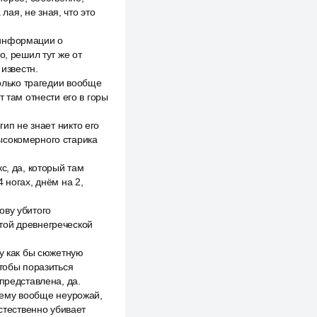
лая, не зная, что это
к информации о
о, решил тут же от
 известн.
только трагедии вообще
 там отнести его в горы
гип не знает никто его
 высокомерного старика
с, да, который там
 ногах, днём на 2,
дову убитого
 этой древнегреческой
ту как бы сюжетную
чтобы поразиться
представлена, да.
очему вообще неурожай,
естественно убивает