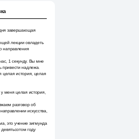
ка
годня завершающая
ующей лекции овладеть
го направления
ас, 1 секунду. Вы мне
ь привести надлежа.
ня целая история, целая
о у меня целая история,
лжаем разговор об
 направлении искусства,
а, это учение зигмунда
0 девятьсотом году