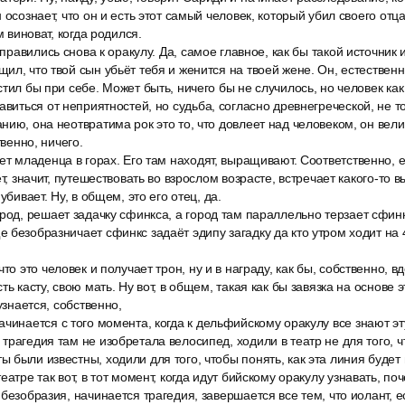
 осознает, что он и есть этот самый человек, который убил своего отца 
м виноват, когда родился.
отправились снова к оракулу. Да, самое главное, как бы такой источни
ил, что твой сын убьёт тебя и женится на твоей жене. Он, естественн
тил бы при себе. Может быть, ничего бы не случилось, но человек как
авиться от неприятностей, но судьба, согласно древнегреческой, не 
ию, она неотвратима рок это то, что довлеет над человеком, он велит
твенно, ничего.
ет младенца в горах. Его там находят, выращивают. Соответственно, е
ёт, значит, путешествовать во взрослом возрасте, встречает какого-то
убивает. Ну, в общем, это его отец, да.
род, решает задачку сфинкса, а город там параллельно терзает сфинк
 безобразничает сфинкс задаёт эдипу загадку да кто утром ходит на 4
то это человек и получает трон, ну и в награду, как бы, собственно, в
ть касту, свою мать. Ну вот, в общем, такая как бы завязка на основе
 узнается, собственно,
чинается с того момента, когда к дельфийскому оракулу все знают э
трагедия там не изобретала велосипед, ходили в театр не для того, 
 были известны, ходили для того, чтобы понять, как эта линия будет 
еатре так вот, в тот момент, когда идут бийскому оракулу узнавать, п
 безобразия, начинается трагедия, завершается все тем, что иолант, 