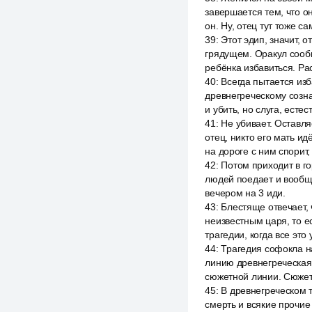
завершается тем, что он
он. Ну, отец тут тоже са
39
:
Этот эдип, значит, 
грядущем. Оракул сообщ
ребёнка избавиться. Рас
40
:
Всегда пытается изб
древнегреческому сознан
и убить, но слуга, естес
41
:
Не убивает. Оставля
отец, никто его мать ид
на дороге с ним спорит, 
42
:
Потом приходит в го
людей поедает и вообще
вечером на 3 иди.
43
:
Блестяще отвечает, ч
неизвестным царя, то ес
трагедии, когда все это
44
:
Трагедия софокла на
линию древнегреческая 
сюжетной линии. Сюжеты
45
:
В древнегреческом т
смерть и всякие прочие