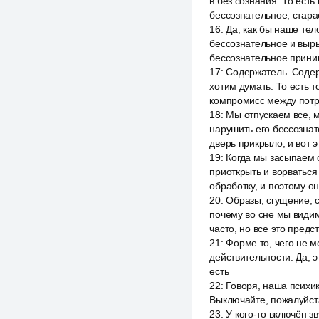
в без сознания. То ест
бессознательное, старае
16
:
Да, как бы наше тело
бессознательное и выры
бессознательное прини
17
:
Содержатель. Содер
хотим думать. То есть т
компромисс между потре
18
:
Мы отпускаем все, м
нарушить его бессознате
дверь прикрыло, и вот э
19
:
Когда мы засыпаем с
приоткрыть и ворваться
обработку, и поэтому 
20
:
Образы, сгущение, с
почему во сне мы види
часто, но все это пред
21
:
Форме то, чего не м
действительности. Да, 
есть
22
:
Говоря, наша психика
Выключайте, пожалуйста,
23
:
У кого-то включён з