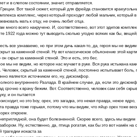
ет и в слепом состоянии, значит, отправляется.
Греции. Вот такой сюжет, который для фрейда становится краеугольны
омплекса комплекс, через который проходит любой мальчик, который 
евновать мать к отцу, не очень любит отца.
там много всего накручено. И, соответственно, вот этот эдипов компле
те 1922 года можно тут выводить сколько угодно всяких как бы, вещей,
о есть все узнаваемо, но при этом дичь какая-то, да, героя мы не види
 скрыт за каменной стеной. Ну вот классическое объяснение этой карт
 он скрыт за каменной стеной. Это и есть, это бес.
ое мы не видим, но которое нас мучает в руке. Вся рука истыкана ка
. Человек, скрытый за каменной стеной, постоянно испытывает боль, 
нно является источником его, ну, дискомфор.
олного внутреннего Разлада. В крайнем случае, да, если это дискомф
 срочно к врачу бежим. Вот. Соответственно, человек сам себя скрыва
уку, и он пытается
оисходит, но это boy, орех, это загадка, это некая правда, некое ядро
эта правда тоже горькая, потому что мы видим, что яйцо орех тоже ве
 орех откроем.
неприглядной, она будет болезненной. Скорее всего, здесь мы видим 
забором. Ну, естественно, да, птица рогатая, как бы это вот намёк на о
 трагедии иокаста за