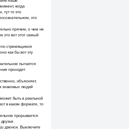
ываем наше
момент, когда
, тут то это
ессознательном, это
ельно прячем, о чем не
ие это вот этот самый
инуло стремящимся
оно как бы вот эту
знательное пытается
дения проходят
ственно, объясняет,
им знакомых людей
е может быть в реальной
вот в каком формате, то
ательное прорывается.
 друзья.
о ju дзюнси. Выключите