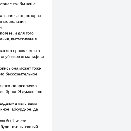
 вернее как бы наша
тальная часть, которая
енные желания,
и
отезе, и для того,
вания, вытаскивания
ак это проявляется в
и опубликован манифест
вопись она может тоже
это бессознательное
кусства сюрреализма.
с Эрнст. Я думаю, его
 дадаизма мы с вами
нное, абсурдное, да
ак бы 1 из его
 будет очень важный