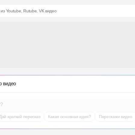
 из Youtube, Rutube, VK видео
о видео
т?
Дай краткий пересказ
Какая основная идея?
Перескажи видео