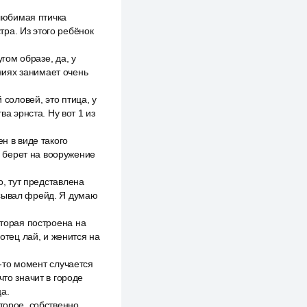
 любимая птичка
стра. Из этого ребёнок
угом образе, да, у
ниях занимает очень
 соловей, это птица, у
ва эрнста. Ну вот 1 из
н в виде такого
ом берет на вооружение
о, тут представлена
исывал фрейд. Я думаю
оторая построена на
 отец лай, и женится на
й-то момент случается
что значит в городе
ца.
торое, собственно,