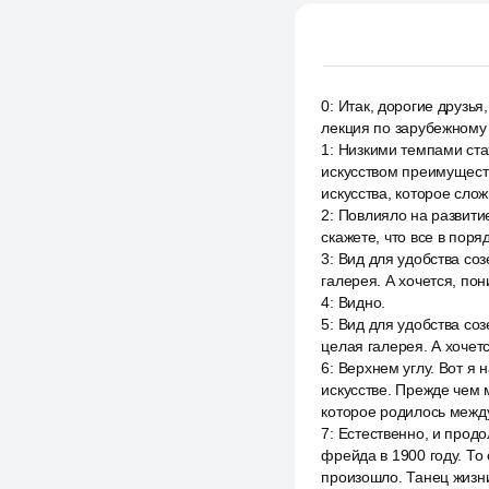
0
:
Итак, дорогие друзья
лекция по зарубежному 
1
:
Низкими темпами ста
искусством преимущест
искусства, которое сло
2
:
Повлияло на развитие
скажете, что все в пор
3
:
Вид для удобства созе
галерея. А хочется, пон
4
:
Видно.
5
:
Вид для удобства созе
целая галерея. А хочет
6
:
Верхнем углу. Вот я 
искусстве. Прежде чем 
которое родилось межд
7
:
Естественно, и продо
фрейда в 1900 году. То 
произошло. Танец жизн