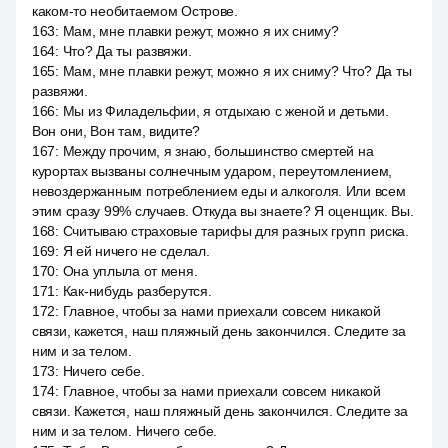
каком-то необитаемом Острове.
163
:
Мам, мне плавки режут, можно я их сниму?
164
:
Что? Да ты развяжи.
165
:
Мам, мне плавки режут, можно я их сниму? Что? Да ты
развяжи.
166
:
Мы из Филадельфии, я отдыхаю с женой и детьми.
Вон они, Вон там, видите?
167
:
Между прочим, я знаю, большинство смертей на
курортах вызваны солнечным ударом, переутомлением,
невоздержанным потреблением еды и алкоголя. Или всем
этим сразу 99% случаев. Откуда вы знаете? Я оценщик. Вы.
168
:
Считываю страховые тарифы для разных групп риска.
169
:
Я ей ничего не сделал.
170
:
Она уплыла от меня.
171
:
Как-нибудь разберутся.
172
:
Главное, чтобы за нами приехали совсем никакой
связи, кажется, наш пляжный день закончился. Следите за
ним и за телом.
173
:
Ничего себе.
174
:
Главное, чтобы за нами приехали совсем никакой
связи. Кажется, наш пляжный день закончился. Следите за
ним и за телом. Ничего себе.