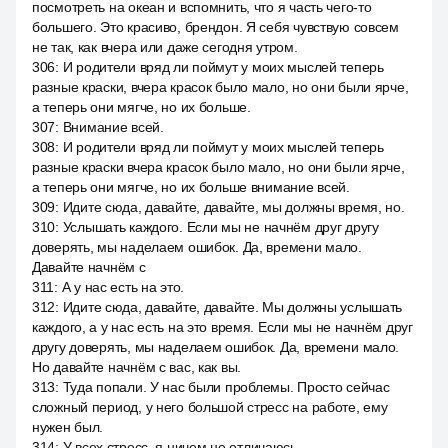
посмотреть на океан и вспомнить, что я часть чего-то
большего. Это красиво, брендон. Я себя чувствую совсем
не так, как вчера или даже сегодня утром.
306
:
И родители вряд ли поймут у моих мыслей теперь
разные краски, вчера красок было мало, но они были ярче,
а теперь они мягче, но их больше.
307
:
Внимание всей.
308
:
И родители вряд ли поймут у моих мыслей теперь
разные краски вчера красок было мало, но они были ярче,
а теперь они мягче, но их больше внимание всей.
309
:
Идите сюда, давайте, давайте, мы должны время, но.
310
:
Услышать каждого. Если мы не начнём друг другу
доверять, мы наделаем ошибок. Да, времени мало.
Давайте начнём с
311
:
А у нас есть на это.
312
:
Идите сюда, давайте, давайте. Мы должны услышать
каждого, а у нас есть на это время. Если мы не начнём друг
другу доверять, мы наделаем ошибок. Да, времени мало.
Но давайте начнём с вас, как вы.
313
:
Туда попали. У нас были проблемы. Просто сейчас
сложный период, у него большой стресс на работе, ему
нужен был.
314
:
У всех стресс, я ничем не отличаюсь.