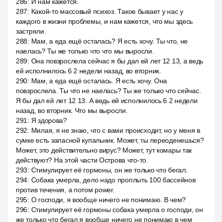
286
:
И нам кажется.
287
:
Какой-то массовый психоз. Такое бывает у нас у
каждого в жизни проблемы, и нам кажется, что мы здесь
застряли.
288
:
Мам, а еда ещё осталась? Я есть хочу. Ты что, не
наелась? Ты же только что что мы выросли.
289
:
Она повзрослела сейчас я бы дал ей лет 12 13, а ведь
ей исполнилось 6 2 недели назад, во вторник.
290
:
Мам, а еда ещё осталась. Я есть хочу. Она
повзрослела. Ты что не наелась? Ты же только что сейчас.
Я бы дал ей лет 12 13. А ведь ей исполнилось 6 2 недели
назад, во вторник. Что мы выросли.
291
:
Я здорова?
292
:
Милая, я не знаю, что с вами происходит, но у меня в
сумке есть запасной купальник. Может, ты переоденешься?
Может, это действительно вирус? Может, тут комары так
действуют? На этой части Острова что-то.
293
:
Стимулирует её гормоны, он же только что бегал.
294
:
Собака умерла, дело надо проплыть 100 бассейнов
против течения, а потом power.
295
:
О господи, я вообще ничего не понимаю. В чем?
296
:
Стимулирует её гормоны собака умерла о господи, он
же только что бегал я вообще ничего не понимаю в чем