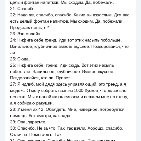
целый фонтан напитков. Мы сходим. Да, побежали.
21
:
Спасибо.
22
:
Надо же, спасибо, спасибо. Какие вы взрослые. Для вас
есть целый фонтан напитков. Мы сходим. Да, побежали.
Представляешь, я?
23
:
Это онлайн.
24
:
Нифига себе тренд. Иди вот этих насыпь побольше.
Ванильное, клубничное вместе вкуснее. Поздоровайся, что
ли.
25
:
Сюда.
26
:
Нифига себе, тренд. Иди сюда. Вот этих насыпь
побольше. Ванильное, клубничное. Вместе вкуснее.
Поздоровайся, что ли. Привет.
27
:
Я идлиб, мой дядя здесь управляющий, это тренд, а я
медекс. Я могу собрать пазл из 1000 Кусков, что довольно
нелегко. Мы с папой их склеиваем и вешаем мне на стену,
а я собираю ракушки.
28
:
У меня их 42. Обалдеть. Мне, наверное, потребуется
помощь. Вот смотри, как надо.
29
:
Опа, здрасьте.
30
:
Спасибо. Не за что. Так, так взяли. Хорошо, спасибо.
Отлично. Помогаешь. Так.
31
:
Опа, здрасьте. Спасибо. Не за что. Так, так взяли.