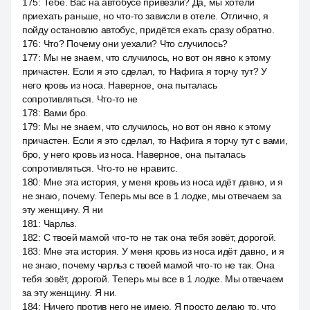
175
:
Тебе. Вас на автобусе привезли? Да, мы хотели
приехать раньше, но что-то зависли в отеле. Отлично, я
пойду остановлю автобус, придётся ехать сразу обратно.
176
:
Что? Почему они уехали? Что случилось?
177
:
Мы не знаем, что случилось, но вот он явно к этому
причастен. Если я это сделал, то Нафига я торчу тут? У
него кровь из носа. Наверное, она пыталась
сопротивляться. Что-то не
178
:
Вами бро.
179
:
Мы не знаем, что случилось, но вот он явно к этому
причастен. Если я это сделал, то Нафига я торчу тут с вами,
бро, у него кровь из носа. Наверное, она пыталась
сопротивляться. Что-то не нравитс.
180
:
Мне эта история, у меня кровь из носа идёт давно, и я
не знаю, почему. Теперь мы все в 1 лодке, мы отвечаем за
эту женщину. Я ни
181
:
Чарльз.
182
:
С твоей мамой что-то не так она тебя зовёт, дорогой.
183
:
Мне эта история. У меня кровь из носа идёт давно, и я
не знаю, почему чарльз с твоей мамой что-то не так. Она
тебя зовёт, дорогой. Теперь мы все в 1 лодке. Мы отвечаем
за эту женщину. Я ни.
184
:
Ничего против него не имею. Я просто делаю то, что