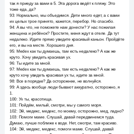
так я приеду за вами в 5. Эта дорога ведёт к пляжу. Это
тоже еда, да?
93
:
Нормально, мы объедимся. Дети много едят, а с вами
их целых трое принято, кажется, перебор. Но спасибо.
94
:
А вы что, не поможете нам донести? У нас пожилая
женщина и ребёнок? Простите, меня ждут в отеле. Да тут
недалеко. Идите прямо увидите красивый каньон. Пройдёте
его, и вы на месте. Хорошего дня.
95
:
Medex как ты думаешь, там есть недалеко? А как же
круто. Хочу увидеть красивая ух.
96
:
Ты идите за мной.
97
:
Medex как ты думаешь, там есть недалеко? А как же
круто хочу увидеть красивая ух ты, идите за мной.
98
:
Все в порядке? Да осторожнее, не волнуйся.
99
:
А здесь вообще люди бывают аккуратно, осторожно, я
1.
100
:
Ух ты, красотища.
101
:
Пойдём, милый, смотри, мы у самого моря.
102
:
Эй, медекс, медекс, по моему, осторожно, мед, ладно?
103
:
Помоги маме. Слушай, давай передвинемся туда.
Думаю, лучше поближе к воде. Нет, смотри, там красиво.
104
:
Эй, медекс, медекс, помоги маме. Слушай, давай