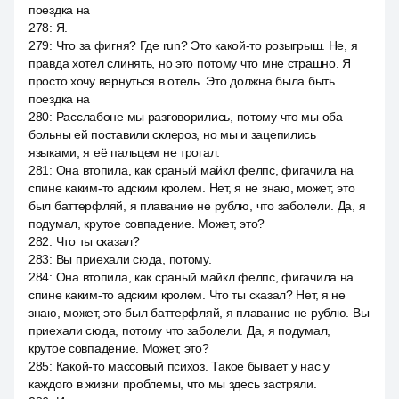
поездка на
278
:
Я.
279
:
Что за фигня? Где run? Это какой-то розыгрыш. Не, я
правда хотел слинять, но это потому что мне страшно. Я
просто хочу вернуться в отель. Это должна была быть
поездка на
280
:
Расслабоне мы разговорились, потому что мы оба
больны ей поставили склероз, но мы и зацепились
языками, я её пальцем не трогал.
281
:
Она втопила, как сраный майкл фелпс, фигачила на
спине каким-то адским кролем. Нет, я не знаю, может, это
был баттерфляй, я плавание не рублю, что заболели. Да, я
подумал, крутое совпадение. Может, это?
282
:
Что ты сказал?
283
:
Вы приехали сюда, потому.
284
:
Она втопила, как сраный майкл фелпс, фигачила на
спине каким-то адским кролем. Что ты сказал? Нет, я не
знаю, может, это был баттерфляй, я плавание не рублю. Вы
приехали сюда, потому что заболели. Да, я подумал,
крутое совпадение. Может, это?
285
:
Какой-то массовый психоз. Такое бывает у нас у
каждого в жизни проблемы, что мы здесь застряли.