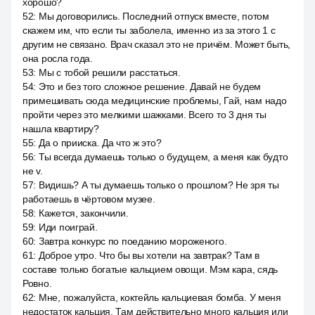
хорошо?
52
:
Мы договорились. Последний отпуск вместе, потом
скажем им, что если ты заболела, именно из за этого 1 с
другим не связано. Врач сказал это не причём. Может быть,
она росла года.
53
:
Мы с тобой решили расстаться.
54
:
Это и без того сложное решение. Давай не будем
примешивать сюда медицинские проблемы, Гай, нам надо
пройти через это мелкими шажками. Всего то 3 дня ты
нашла квартиру?
55
:
Да о прииска. Да что ж это?
56
:
Ты всегда думаешь только о будущем, а меня как будто
не v.
57
:
Видишь? А ты думаешь только о прошлом? Не зря ты
работаешь в чёртовом музее.
58
:
Кажется, закончили.
59
:
Иди поиграй.
60
:
Завтра конкурс по поеданию мороженого.
61
:
Доброе утро. Что бы вы хотели на завтрак? Там в
составе только богатые кальцием овощи. Мэм кара, сядь
Ровно.
62
:
Мне, пожалуйста, коктейль кальциевая бомба. У меня
недостаток кальция. Там действительно много кальция или