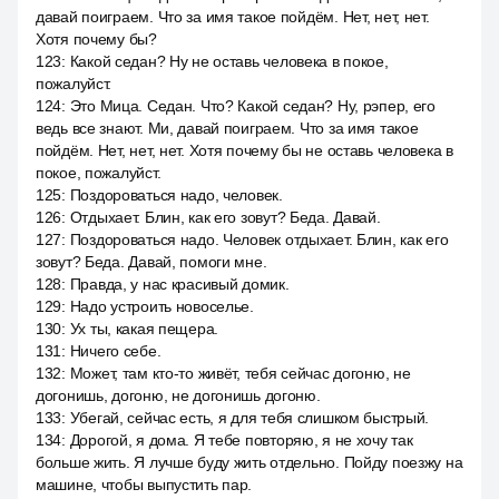
давай поиграем. Что за имя такое пойдём. Нет, нет, нет.
Хотя почему бы?
123
:
Какой седан? Ну не оставь человека в покое,
пожалуйст.
124
:
Это Мица. Седан. Что? Какой седан? Ну, рэпер, его
ведь все знают. Ми, давай поиграем. Что за имя такое
пойдём. Нет, нет, нет. Хотя почему бы не оставь человека в
покое, пожалуйст.
125
:
Поздороваться надо, человек.
126
:
Отдыхает. Блин, как его зовут? Беда. Давай.
127
:
Поздороваться надо. Человек отдыхает. Блин, как его
зовут? Беда. Давай, помоги мне.
128
:
Правда, у нас красивый домик.
129
:
Надо устроить новоселье.
130
:
Ух ты, какая пещера.
131
:
Ничего себе.
132
:
Может, там кто-то живёт, тебя сейчас догоню, не
догонишь, догоню, не догонишь догоню.
133
:
Убегай, сейчас есть, я для тебя слишком быстрый.
134
:
Дорогой, я дома. Я тебе повторяю, я не хочу так
больше жить. Я лучше буду жить отдельно. Пойду поезжу на
машине, чтобы выпустить пар.