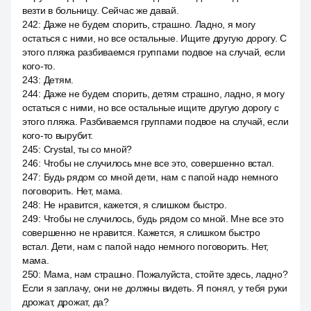
везти в больницу. Сейчас же давай.
242
:
Даже не будем спорить, страшно. Ладно, я могу
остаться с ними, но все остальные. Ищите другую дорогу. С
этого пляжа разбиваемся группами подвое на случай, если
кого-то.
243
:
Детям.
244
:
Даже не будем спорить, детям страшно, ладно, я могу
остаться с ними, но все остальные ищите другую дорогу с
этого пляжа. Разбиваемся группами подвое на случай, если
кого-то вырубит.
245
:
Crystal, ты со мной?
246
:
Чтобы не случилось мне все это, совершенно встал.
247
:
Будь рядом со мной дети, нам с папой надо немного
поговорить. Нет, мама.
248
:
Не нравится, кажется, я слишком быстро.
249
:
Чтобы не случилось, будь рядом со мной. Мне все это
совершенно не нравится. Кажется, я слишком быстро
встал. Дети, нам с папой надо немного поговорить. Нет,
мама.
250
:
Мама, нам страшно. Пожалуйста, стойте здесь, ладно?
Если я заплачу, они не должны видеть. Я понял, у тебя руки
дрожат, дрожат, да?