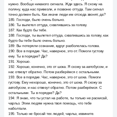
нужно. Вообще никакого сигнала. Жди здесь. Я схожу на
поляну, куда нас привезли, и позвоню оттуда. Там сигнал
точно должен быть. Как иначе люди им отсюда звонят, да?
185
:
Господи, было очень больно.
186
:
Ты вылетел оттуда, схватившись за голову.
187
:
Как будто бы тебе.
188
:
Господи, ты вылетел оттуда, схватившись за голову, как
будто бы тебе было очень больно.
189
:
Вы потеряли сознание, вдруг разболелась голова.
190
:
Все в порядке. Час, наверное, это от. Помоги густову
ему. Ты в порядке? Да?
191
:
Хорошо.
192
:
Хорошо, конечно, это от шока. Я схожу за автобусом, и
нас отвезут обратно. Потом разберёмся с остальными.
193
:
Все в порядке. Час, наверное, это от шока. Помоги
густову. Ему нехорошо, конечно, это от шока. Я схожу за
автобусом, и нас отвезут обратно. Потом разберёмся. С
остальными. Ты в порядке? Да?
194
:
Я знаю, что ты устал на работе, ты только не раскисай,
чарльз. Этим людям нужна твоя помощь, что тебе
наболтали.
195
:
Только не бросай тех людей, чарльз, извините.