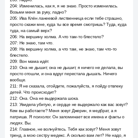
204
:
Изменилась, как я, я не знаю. Просто изменилась.
Возьми меня за руку, ладно?
205
:
Ива Клён ланеевой лиственница если тебе страшно,
просто скажи мне, куда ты все время смотришь? Туда, куда
туда, на самый верх?
206
:
На вершину холма. А что там-то блестело?
207
:
Не знаю, там что.
208
:
На вершину холма, а что там, не знаю, там что-то
блестело.
209
:
Вон мама идёт.
210
:
Она не дышит, она не дышит, я ничего не делала, вы
просто отошли, и она вдруг перестала дышать. Ничего
вообще.
211
:
Я не сказала, отойдите, пожалуйста, я пойду отвлеку
детей. Что происходит?
212
:
Она. Она не выдержала шока.
213
:
Увидела убитую, и сердце не выдержало как вас зовут?
Кем вы работаете? Меня зовут Джерин, я медбрат, а я
патриша. Я психолог. Он запоминает все имена и факты о
людях. Вы.
214
:
Главное, не волнуйтесь. Тебя как зовут? Меня зовут
тренд, а мою сестру медекс. А сколько вам лет? Не надо, я