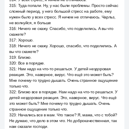
315
:
Туда попали. Ну, у нас были проблемы. Просто сейчас
сложный период, у него большой стресс на работе, ему
нужен было у всех стресс. Я ничем не отличаюсь. Чарльз,
не волнуйся, я больше
316
:
Ничего не скажу. Спасибо, что поделились. А вы что
скажете?
317
:
Хорошо.
318
:
Ничего не скажу. Хорошо, спасибо, что поделились. А
вы что скажете?
319
:
Близко.
320
:
Все в порядке.
321
:
Нам надо на что-то решаться. У детей нездоровая
реакция. Это, наверное, вирус. Что ещё это может быть?
Мне почему-то трудно дышать. Очень странное ощущение
только что.
322
:
Близко все в порядке. Нам надо на что-то решаться. У
детей нездоровая реакция. Это, наверное, вирус. Что ещё
это может быть? Мне почему-то трудно дышать. Очень
странное ощущение только что.
323
:
Начались все в мам. Что такое? Я, мама, что с тобой?
Не думаю, что дело в этом что. Но доброкачественная, так
нам сказали господи.