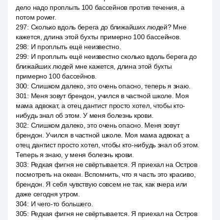
дело надо проплыть 100 бассейнов против течения, а
потом power.
297
:
Сколько вдоль берега до ближайших людей? Мне
кажется, длина этой бухты примерно 100 бассейнов.
298
:
И проплыть ещё неизвестно.
299
:
И проплыть ещё неизвестно сколько вдоль берега до
ближайших людей мне кажется, длина этой бухты
примерно 100 бассейнов.
300
:
Слишком далеко, это очень опасно, теперь я знаю.
301
:
Меня зовут брендон, учился в частной школе. Моя
мама адвокат, а отец дантист просто хотел, чтобы кто-
нибудь знал об этом. У меня болезнь крови.
302
:
Слишком далеко, это очень опасно. Меня зовут
брендон. Учился в частной школе. Моя мама адвокат, а
отец дантист просто хотел, чтобы кто-нибудь знал об этом.
Теперь я знаю, у меня болезнь крови.
303
:
Редкая фигня не свёртывается. Я приехал на Остров
посмотреть на океан. Вспомнить, что я часть это красиво,
брендон. Я себя чувствую совсем не так, как вчера или
даже сегодня утром.
304
:
И чего-то большего.
305
:
Редкая фигня не свёртывается. Я приехал на Остров