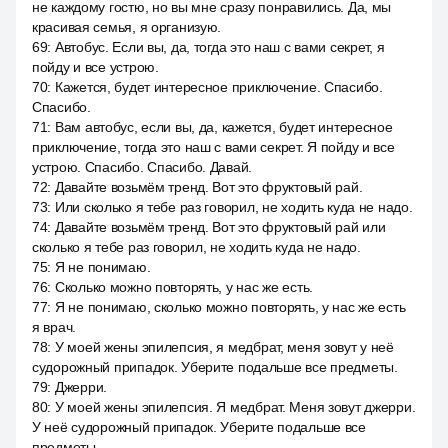
не каждому гостю, но вы мне сразу понравились. Да, мы
красивая семья, я организую.
69
:
Автобус. Если вы, да, тогда это наш с вами секрет, я
пойду и все устрою.
70
:
Кажется, будет интересное приключение. Спасибо.
Спасибо.
71
:
Вам автобус, если вы, да, кажется, будет интересное
приключение, тогда это наш с вами секрет. Я пойду и все
устрою. Спасибо. Спасибо. Давай.
72
:
Давайте возьмём тренд. Вот это фруктовый рай.
73
:
Или сколько я тебе раз говорил, не ходить куда не надо.
74
:
Давайте возьмём тренд. Вот это фруктовый рай или
сколько я тебе раз говорил, не ходить куда не надо.
75
:
Я не понимаю.
76
:
Сколько можно повторять, у нас же есть.
77
:
Я не понимаю, сколько можно повторять, у нас же есть
я врач.
78
:
У моей жены эпилепсия, я медбрат, меня зовут у неё
судорожный припадок. Уберите подальше все предметы.
79
:
Джерри.
80
:
У моей жены эпилепсия. Я медбрат. Меня зовут джерри.
У неё судорожный припадок. Уберите подальше все
предметы.