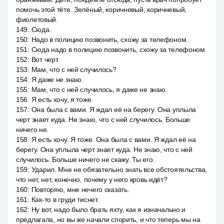
помочь этой тёте. Зелёный, коричневый, коричневый,
фиолетовый.
149
:
Сюда.
150
:
Надо в полицию позвонить, схожу за телефоном.
151
:
Сюда надо в полицию позвонить, схожу за телефоном.
152
:
Вот черт.
153
:
Мам, что с ней случилось?
154
:
Я даже не знаю.
155
:
Мам, что с ней случилось, я даже не знаю.
156
:
Я есть хочу, я тоже.
157
:
Она была с вами. Я ждал её на берегу. Она уплыла
черт знает куда. Не знаю, что с ней случилось. Больше
ничего не.
158
:
Я есть хочу. Я тоже. Она была с вами. Я ждал её на
берегу. Она уплыла черт знает куда. Не знаю, что с ней
случилось. Больше ничего не скажу. Ты его.
159
:
Ударил. Мне не обязательно знать все обстоятельства,
что нет, нет, конечно, почему у него кровь идёт?
160
:
Повторяю, мне нечего сказать.
161
:
Как-то в груди тиснет.
162
:
Ну вот, надо было брать яхту, как я изначально и
предлагала, но вы же начали спорить, и что теперь мы на