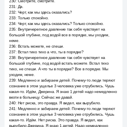
230
:
Смотрите, смотрите.
231
:
Да.
232
:
Черт, как мы здесь оказались?
233
:
Только спокойно.
234
:
Черт, как мы здесь оказались? Только спокойно.
235
:
Внутричерепное давление так себя чувствует на
большой глубине, под водой все в порядке, мы уходим,
неме.
236
:
Встать можете, не спеши.
237
:
Встал тихо тихо а что, ты в порядке?
238
:
Внутричерепное давление так себя чувствует на
большой глубине, под водой встать можете. Встал тихо
тихо, не спеши. А что ты в порядке? Все в порядке. Мы
уходим, неме.
239
:
Медленно и забираем детей. Почему-то люди теряют
сознание в этом ущелье 3 человека уже отрубились. Чушь
какая-то. Идём, Джерина. Я знаю 1 детей надо немедленно
везти в больницу. Сейчас же давай.
240
:
Нет риска, это правда. Я видел, как вырубило.
241
:
Медленно и забираем детей. Почему-то люди теряют
сознание в этом ущелье 3 человека уже отрубились. Чушь
какая-то. Идём. Нет риска. Это правда. Я видел, как
вырубило Джерина. Я знаю 1 детей. Надо немедленно