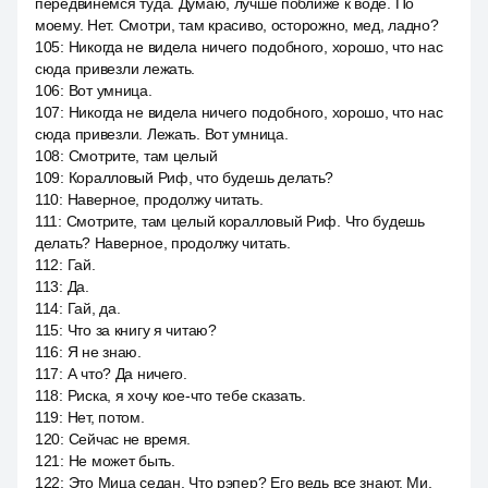
передвинемся туда. Думаю, лучше поближе к воде. По
моему. Нет. Смотри, там красиво, осторожно, мед, ладно?
105
:
Никогда не видела ничего подобного, хорошо, что нас
сюда привезли лежать.
106
:
Вот умница.
107
:
Никогда не видела ничего подобного, хорошо, что нас
сюда привезли. Лежать. Вот умница.
108
:
Смотрите, там целый
109
:
Коралловый Риф, что будешь делать?
110
:
Наверное, продолжу читать.
111
:
Смотрите, там целый коралловый Риф. Что будешь
делать? Наверное, продолжу читать.
112
:
Гай.
113
:
Да.
114
:
Гай, да.
115
:
Что за книгу я читаю?
116
:
Я не знаю.
117
:
А что? Да ничего.
118
:
Риска, я хочу кое-что тебе сказать.
119
:
Нет, потом.
120
:
Сейчас не время.
121
:
Не может быть.
122
:
Это Мица седан. Что рэпер? Его ведь все знают. Ми,