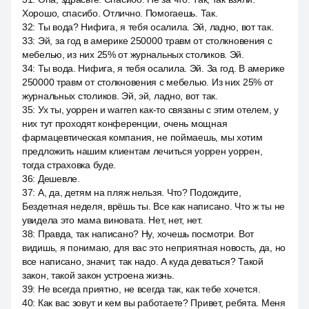
Хорошо, спасибо. Отлично. Помогаешь. Так.
32
:
Ты вода? Нифига, я тебя осалила. Эй, ладно, вот так.
33
:
Эй, за год в америке 250000 травм от столкновения с
мебелью, из них 25% от журнальных столиков. Эй.
34
:
Ты вода. Нифига, я тебя осалила. Эй. За год. В америке
250000 травм от столкновения с мебелью. Из них 25% от
журнальных столиков. Эй, эй, ладно, вот так.
35
:
Ух ты, уоррен и warren как-то связаны с этим отелем, у
них тут проходят конференции, очень мощная
фармацевтическая компания, не поймаешь, мы хотим
предложить нашим клиентам лечиться уоррен уоррен,
тогда страховка буде.
36
:
Дешевле.
37
:
А, да, детям на пляж нельзя. Что? Подождите,
Бездетная неделя, врёшь ты. Все как написано. Что ж ты не
увидела это мама виновата. Нет, нет, нет.
38
:
Правда, так написано? Ну, хочешь посмотри. Вот
видишь, я понимаю, для вас это неприятная новость, да, но
все написано, значит, так надо. А куда деваться? Такой
закон, такой закон устроена жизнь.
39
:
Не всегда приятно, не всегда так, как тебе хочется.
40
:
Как вас зовут и кем вы работаете? Привет, ребята. Меня