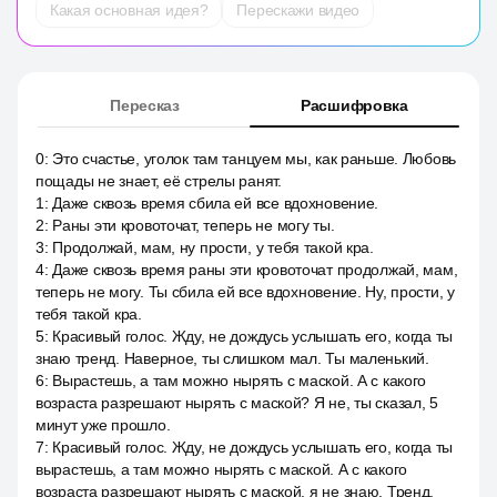
Какая основная идея?
Перескажи видео
Пересказ
Расшифровка
0
:
Это счастье, уголок там танцуем мы, как раньше. Любовь
пощады не знает, её стрелы ранят.
1
:
Даже сквозь время сбила ей все вдохновение.
2
:
Раны эти кровоточат, теперь не могу ты.
3
:
Продолжай, мам, ну прости, у тебя такой кра.
4
:
Даже сквозь время раны эти кровоточат продолжай, мам,
теперь не могу. Ты сбила ей все вдохновение. Ну, прости, у
тебя такой кра.
5
:
Красивый голос. Жду, не дождусь услышать его, когда ты
знаю тренд. Наверное, ты слишком мал. Ты маленький.
6
:
Вырастешь, а там можно нырять с маской. А с какого
возраста разрешают нырять с маской? Я не, ты сказал, 5
минут уже прошло.
7
:
Красивый голос. Жду, не дождусь услышать его, когда ты
вырастешь, а там можно нырять с маской. А с какого
возраста разрешают нырять с маской, я не знаю. Тренд.