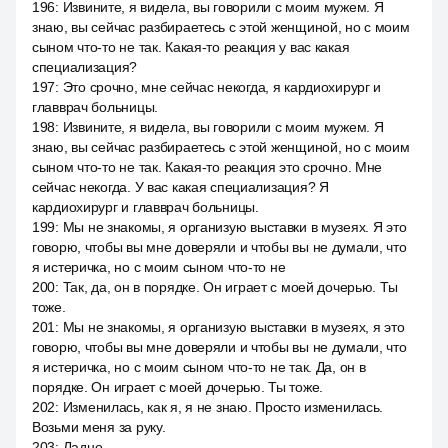
196
:
Извините, я видела, вы говорили с моим мужем. Я
знаю, вы сейчас разбираетесь с этой женщиной, но с моим
сыном что-то не так. Какая-то реакция у вас какая
специализация?
197
:
Это срочно, мне сейчас некогда, я кардиохирург и
главврач больницы.
198
:
Извините, я видела, вы говорили с моим мужем. Я
знаю, вы сейчас разбираетесь с этой женщиной, но с моим
сыном что-то не так. Какая-то реакция это срочно. Мне
сейчас некогда. У вас какая специализация? Я
кардиохирург и главврач больницы.
199
:
Мы не знакомы, я организую выставки в музеях. Я это
говорю, чтобы вы мне доверяли и чтобы вы не думали, что
я истеричка, но с моим сыном что-то не
200
:
Так, да, он в порядке. Он играет с моей дочерью. Ты
тоже.
201
:
Мы не знакомы, я организую выставки в музеях, я это
говорю, чтобы вы мне доверяли и чтобы вы не думали, что
я истеричка, но с моим сыном что-то не так. Да, он в
порядке. Он играет с моей дочерью. Ты тоже.
202
:
Изменилась, как я, я не знаю. Просто изменилась.
Возьми меня за руку.
203
:
Ладно.