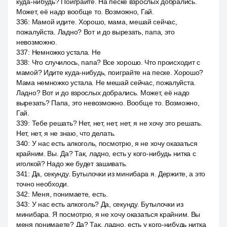
куда-нибудь? Поиграйте. На песке взрослых добрались.
Может, её надо вообще то. Возможно, Гай.
336
:
Мамой идите. Хорошо, мама, мешай сейчас,
пожалуйста. Ладно? Вот и до вырезать, папа, это
невозможно.
337
:
Немножко устала. Не
338
:
Что случилось, папа? Все хорошо. Что происходит с
мамой? Идите куда-нибудь, поиграйте на песке. Хорошо?
Мама немножко устала. Не мешай сейчас, пожалуйста.
Ладно? Вот и до взрослых добрались. Может, её надо
вырезать? Папа, это невозможно. Вообще то. Возможно,
Гай.
339
:
Тебе решать? Нет, нет, нет, нет, я не хочу это решать.
Нет, нет, я не знаю, что делать.
340
:
У нас есть алкоголь, посмотрю, я не хочу оказаться
крайним. Вы. Да? Так, ладно, есть у кого-нибудь нитка с
иголкой? Надо же будет зашивать.
341
:
Да, секунду. Бутылочки из минибара я. Держите, а это
точно необходи.
342
:
Меня, понимаете, есть.
343
:
У нас есть алкоголь? Да, секунду. Бутылочки из
минибара. Я посмотрю, я не хочу оказаться крайним. Вы
меня понимаете? Да? Так, ладно, есть у кого-нибудь нитка