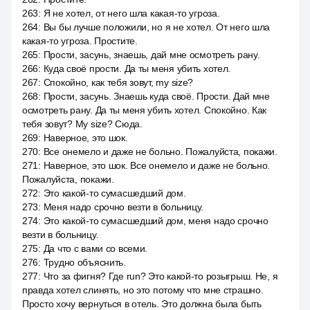
263
:
Я не хотел, от него шла какая-то угроза.
264
:
Вы бы лучше положили, но я не хотел. От него шла
какая-то угроза. Простите.
265
:
Прости, засунь, знаешь, дай мне осмотреть рану.
266
:
Куда своё прости. Да ты меня убить хотел.
267
:
Спокойно, как тебя зовут, my size?
268
:
Прости, засунь. Знаешь куда своё. Прости. Дай мне
осмотреть рану. Да ты меня убить хотел. Спокойно. Как
тебя зовут? My size? Сюда.
269
:
Наверное, это шок.
270
:
Все онемело и даже не больно. Пожалуйста, покажи.
271
:
Наверное, это шок. Все онемело и даже не больно.
Пожалуйста, покажи.
272
:
Это какой-то сумасшедший дом.
273
:
Меня надо срочно везти в больницу.
274
:
Это какой-то сумасшедший дом, меня надо срочно
везти в больницу.
275
:
Да что с вами со всеми.
276
:
Трудно объяснить.
277
:
Что за фигня? Где run? Это какой-то розыгрыш. Не, я
правда хотел слинять, но это потому что мне страшно.
Просто хочу вернуться в отель. Это должна была быть