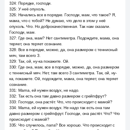
324
:
Порядке, господи.
325
:
У неё опухоль.
326
:
Начались все в порядке. Господи, мам, что такое? Я,
мама, что с тобой? Не думаю, что дело в этом у неё
опухоль. Что. Но доброкачественная. Так нам сказали.
Господи, мам.
327
:
Где она, мам? Нет сантиметра. Подождите, мама, она
теряет, она теряет сознание.
328
:
Все в порядке, можно, да, она размером с теннисный
мяч, там всего 3.
329
:
Так, ой, ну-ка покажите. Ой.
330
:
Где она, мам, все в порядке, можно, да, она размером
с теннисный мяч. Нет, там всего 3 сантиметра. Так, ой, ну-
ка, покажите. Ой, подождите, мама, она теряет, она теряет
сознание.
331
:
Mama, ей нужен воздух, не надо.
332
:
Так есть она там давно размером с грейпфрут?
333
:
Господи, она растёт. Что, что происходит с мамой?
334
:
Mama, ей нужен воздух. Не надо так есть она там
давно размером с грейпфрут. Господи, она растёт. Что? Что
происходит с мамой?
335
:
Что случилось, папа? Все хорошо. Что происходит с