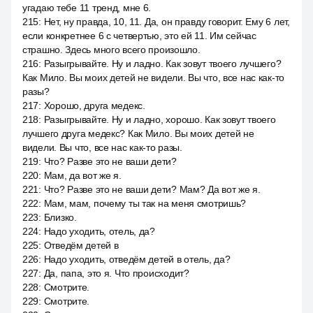
угадаю тебе 11 тренд, мне 6.
215
:
Нет, ну правда, 10, 11. Да, он правду говорит. Ему 6 лет,
если конкретнее 6 с четвертью, это ей 11. Им сейчас
страшно. Здесь много всего произошло.
216
:
Разыгрывайте. Ну и ладно. Как зовут твоего лучшего?
Как Мило. Вы моих детей не видели. Вы что, все нас как-то
разы?
217
:
Хорошо, друга медекс.
218
:
Разыгрывайте. Ну и ладно, хорошо. Как зовут твоего
лучшего друга медекс? Как Мило. Вы моих детей не
видели. Вы что, все нас как-то разы.
219
:
Что? Разве это не ваши дети?
220
:
Мам, да вот же я.
221
:
Что? Разве это не ваши дети? Мам? Да вот же я.
222
:
Мам, мам, почему ты так на меня смотришь?
223
:
Близко.
224
:
Надо уходить, отель, да?
225
:
Отведём детей в
226
:
Надо уходить, отведём детей в отель, да?
227
:
Да, папа, это я. Что происходит?
228
:
Смотрите.
229
:
Смотрите.