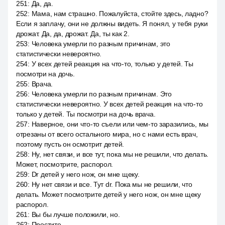
251
:
Да, да.
252
:
Мама, нам страшно. Пожалуйста, стойте здесь, ладно?
Если я заплачу, они не должны видеть. Я понял, у тебя руки
дрожат. Да, да, дрожат. Да, ты как 2.
253
:
Человека умерли по разным причинам, это
статистически невероятно.
254
:
У всех детей реакция на что-то, только у детей. Ты
посмотри на дочь.
255
:
Врача.
256
:
Человека умерли по разным причинам. Это
статистически невероятно. У всех детей реакция на что-то
только у детей. Ты посмотри на дочь врача.
257
:
Наверное, они что-то съели или чем-то заразились, мы
отрезаны от всего остального мира, но с нами есть врач,
поэтому пусть он осмотрит детей.
258
:
Ну, нет связи, и все тут, пока мы не решили, что делать.
Может, посмотрите, распорол.
259
:
Dr детей у него нож, он мне щеку.
260
:
Ну нет связи и все. Тут dr. Пока мы не решили, что
делать. Может посмотрите детей у него нож, он мне щеку
распорол.
261
:
Вы бы лучше положили, но.
262
:
Простите.