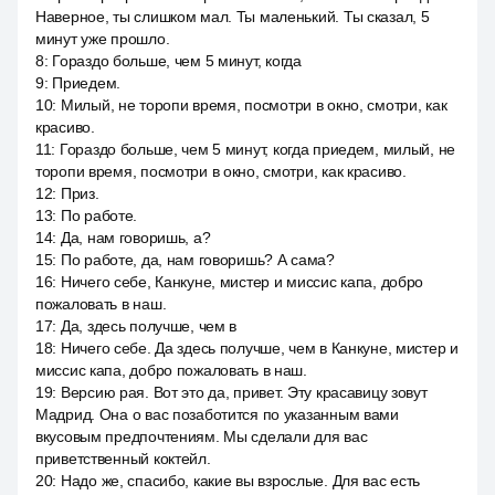
Наверное, ты слишком мал. Ты маленький. Ты сказал, 5
минут уже прошло.
8
:
Гораздо больше, чем 5 минут, когда
9
:
Приедем.
10
:
Милый, не торопи время, посмотри в окно, смотри, как
красиво.
11
:
Гораздо больше, чем 5 минут, когда приедем, милый, не
торопи время, посмотри в окно, смотри, как красиво.
12
:
Приз.
13
:
По работе.
14
:
Да, нам говоришь, а?
15
:
По работе, да, нам говоришь? А сама?
16
:
Ничего себе, Канкуне, мистер и миссис капа, добро
пожаловать в наш.
17
:
Да, здесь получше, чем в
18
:
Ничего себе. Да здесь получше, чем в Канкуне, мистер и
миссис капа, добро пожаловать в наш.
19
:
Версию рая. Вот это да, привет. Эту красавицу зовут
Мадрид. Она о вас позаботится по указанным вами
вкусовым предпочтениям. Мы сделали для вас
приветственный коктейл.
20
:
Надо же, спасибо, какие вы взрослые. Для вас есть