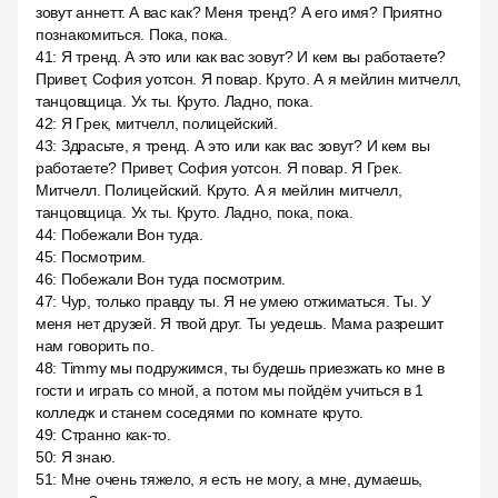
зовут аннетт. А вас как? Меня тренд? А его имя? Приятно
познакомиться. Пока, пока.
41
:
Я тренд. А это или как вас зовут? И кем вы работаете?
Привет, София уотсон. Я повар. Круто. А я мейлин митчелл,
танцовщица. Ух ты. Круто. Ладно, пока.
42
:
Я Грек, митчелл, полицейский.
43
:
Здрасьте, я тренд. А это или как вас зовут? И кем вы
работаете? Привет, София уотсон. Я повар. Я Грек.
Митчелл. Полицейский. Круто. А я мейлин митчелл,
танцовщица. Ух ты. Круто. Ладно, пока, пока.
44
:
Побежали Вон туда.
45
:
Посмотрим.
46
:
Побежали Вон туда посмотрим.
47
:
Чур, только правду ты. Я не умею отжиматься. Ты. У
меня нет друзей. Я твой друг. Ты уедешь. Мама разрешит
нам говорить по.
48
:
Timmy мы подружимся, ты будешь приезжать ко мне в
гости и играть со мной, а потом мы пойдём учиться в 1
колледж и станем соседями по комнате круто.
49
:
Странно как-то.
50
:
Я знаю.
51
:
Мне очень тяжело, я есть не могу, а мне, думаешь,