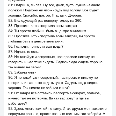
81
:
Патриша, милая. Ну все, джек, пусть лучше немного
полежит. Подложи ей что-нибудь под голову. Все будет
хорошо. Спасибо, доктор. Я, кстати, Джерин.
82
:
В следующий раз поверну голову на 360.
83
:
Простите, что испортила всем завтрак.
84
:
Ты просто любишь быть в центре внимания.
85
:
Простите, что испортила всем завтрак, ты просто
любишь быть в центре внимания.
86
:
Господи, принести вам воды?
87
:
Идлип, то есть.
88
:
Не такой уж и секретные, нас просили никому не
говорить, и нас тоже сидеть. Садись сюда сидеть хорошо,
так ничего не забыл.
89
:
Забыли книги.
90
:
Я не такой уж и секретный, нас просили никому не
говорить, и нас тоже сидеть густо. Садись сюда сидеть
хорошо. Так ничего не забыли книги?
91
:
От загара все оставили паспорта в сейфах, главное,
ничего там не потерять. Да как вас зовут и где вы
работаете?
92
:
Здесь много камней не вижу. Итак, друзья мои, захотите
вернуться раньше, просто звоните нам, мы вас заберём. А