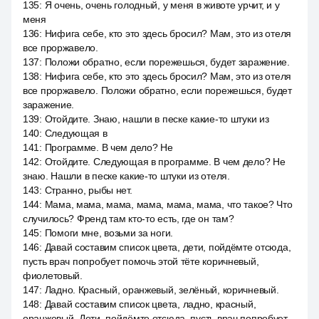
135
:
Я очень, очень голодный, у меня в животе урчит, и у
меня
136
:
Нифига себе, кто это здесь бросил? Мам, это из отеля
все проржавело.
137
:
Положи обратно, если порежешься, будет заражение.
138
:
Нифига себе, кто это здесь бросил? Мам, это из отеля
все проржавело. Положи обратно, если порежешься, будет
заражение.
139
:
Отойдите. Знаю, нашли в песке какие-то штуки из
140
:
Следующая в
141
:
Программе. В чем дело? Не
142
:
Отойдите. Следующая в программе. В чем дело? Не
знаю. Нашли в песке какие-то штуки из отеля.
143
:
Странно, рыбы нет.
144
:
Мама, мама, мама, мама, мама, мама, что такое? Что
случилось? Френд там кто-то есть, где он там?
145
:
Помоги мне, возьми за ноги.
146
:
Давай составим список цвета, дети, пойдёмте отсюда,
пусть врач попробует помочь этой тёте коричневый,
фиолетовый.
147
:
Ладно. Красный, оранжевый, зелёный, коричневый.
148
:
Давай составим список цвета, ладно, красный,
оранжевый. Дети, пойдёмте отсюда, пусть врач попробует