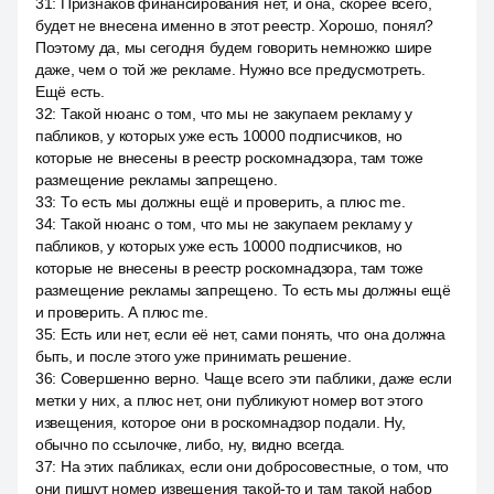
31
:
Признаков финансирования нет, и она, скорее всего,
будет не внесена именно в этот реестр. Хорошо, понял?
Поэтому да, мы сегодня будем говорить немножко шире
даже, чем о той же рекламе. Нужно все предусмотреть.
Ещё есть.
32
:
Такой нюанс о том, что мы не закупаем рекламу у
пабликов, у которых уже есть 10000 подписчиков, но
которые не внесены в реестр роскомнадзора, там тоже
размещение рекламы запрещено.
33
:
То есть мы должны ещё и проверить, а плюс me.
34
:
Такой нюанс о том, что мы не закупаем рекламу у
пабликов, у которых уже есть 10000 подписчиков, но
которые не внесены в реестр роскомнадзора, там тоже
размещение рекламы запрещено. То есть мы должны ещё
и проверить. А плюс me.
35
:
Есть или нет, если её нет, сами понять, что она должна
быть, и после этого уже принимать решение.
36
:
Совершенно верно. Чаще всего эти паблики, даже если
метки у них, а плюс нет, они публикуют номер вот этого
извещения, которое они в роскомнадзор подали. Ну,
обычно по ссылочке, либо, ну, видно всегда.
37
:
На этих пабликах, если они добросовестные, о том, что
они пишут номер извещения такой-то и там такой набор