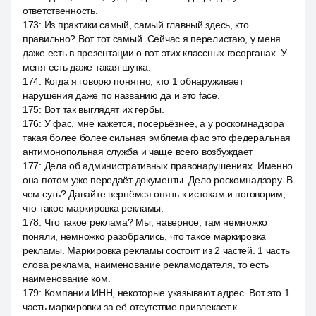
ответственность.
173
:
Из практики самый, самый главный здесь, кто
правильно? Вот тот самый. Сейчас я перелистаю, у меня
даже есть в презентации о вот этих классных госорганах. У
меня есть даже такая шутка.
174
:
Когда я говорю понятно, кто 1 обнаруживает
нарушения даже по названию да и это face.
175
:
Вот так выглядят их гербы.
176
:
У фас, мне кажется, посерьёзнее, а у роскомнадзора
такая более более сильная эмблема фас это федеральная
антимонопольная служба и чаще всего возбуждает
177
:
Дела об административных правонарушениях. Именно
она потом уже передаёт документы. Дело роскомнадзору. В
чем суть? Давайте вернёмся опять к истокам и поговорим,
что такое маркировка рекламы.
178
:
Что такое реклама? Мы, наверное, там немножко
поняли, немножко разобрались, что такое маркировка
рекламы. Маркировка рекламы состоит из 2 частей. 1 часть
слова реклама, наименование рекламодателя, то есть
наименование ком.
179
:
Компании ИНН, некоторые указывают адрес. Вот это 1
часть маркировки за её отсутствие привлекает к