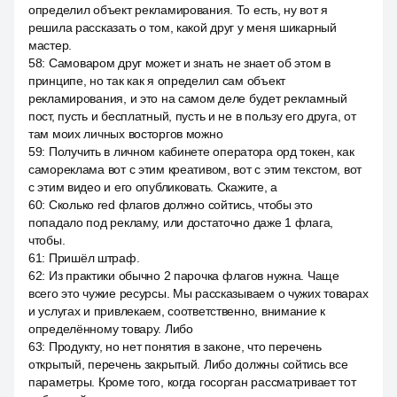
определил объект рекламирования. То есть, ну вот я
решила рассказать о том, какой друг у меня шикарный
мастер.
58
:
Самоваром друг может и знать не знает об этом в
принципе, но так как я определил сам объект
рекламирования, и это на самом деле будет рекламный
пост, пусть и бесплатный, пусть и не в пользу его друга, от
там моих личных восторгов можно
59
:
Получить в личном кабинете оператора орд токен, как
самореклама вот с этим креативом, вот с этим текстом, вот
с этим видео и его опубликовать. Скажите, а
60
:
Сколько red флагов должно сойтись, чтобы это
попадало под рекламу, или достаточно даже 1 флага,
чтобы.
61
:
Пришёл штраф.
62
:
Из практики обычно 2 парочка флагов нужна. Чаще
всего это чужие ресурсы. Мы рассказываем о чужих товарах
и услугах и привлекаем, соответственно, внимание к
определённому товару. Либо
63
:
Продукту, но нет понятия в законе, что перечень
открытый, перечень закрытый. Либо должны сойтись все
параметры. Кроме того, когда госорган рассматривает тот