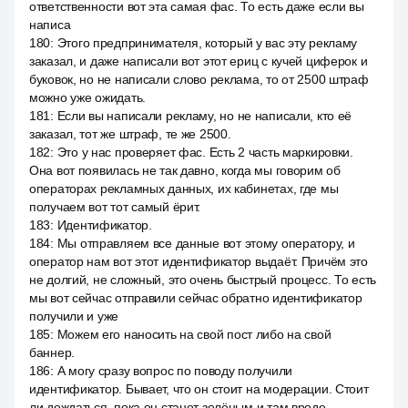
ответственности вот эта самая фас. То есть даже если вы
написа
180
:
Этого предпринимателя, который у вас эту рекламу
заказал, и даже написали вот этот ериц с кучей циферок и
буковок, но не написали слово реклама, то от 2500 штраф
можно уже ожидать.
181
:
Если вы написали рекламу, но не написали, кто её
заказал, тот же штраф, те же 2500.
182
:
Это у нас проверяет фас. Есть 2 часть маркировки.
Она вот появилась не так давно, когда мы говорим об
операторах рекламных данных, их кабинетах, где мы
получаем вот тот самый ёрит.
183
:
Идентификатор.
184
:
Мы отправляем все данные вот этому оператору, и
оператор нам вот этот идентификатор выдаёт. Причём это
не долгий, не сложный, это очень быстрый процесс. То есть
мы вот сейчас отправили сейчас обратно идентификатор
получили и уже
185
:
Можем его наносить на свой пост либо на свой
баннер.
186
:
А могу сразу вопрос по поводу получили
идентификатор. Бывает, что он стоит на модерации. Стоит
ли дождаться, пока он станет зелёным и там вроде