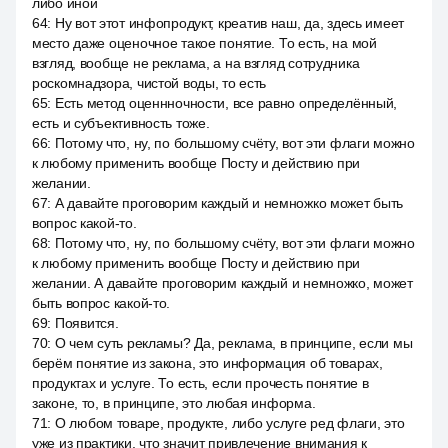
либо иной
64
:
Ну вот этот инфопродукт, креатив наш, да, здесь имеет
место даже оценочное такое понятие. То есть, на мой
взгляд, вообще не реклама, а на взгляд сотрудника
роскомнадзора, чистой воды, то есть
65
:
Есть метод оценнночности, все равно определённый,
есть и субъективность тоже.
66
:
Потому что, ну, по большому счёту, вот эти флаги можно
к любому применить вообще Посту и действию при
желании.
67
:
А давайте проговорим каждый и немножко может быть
вопрос какой-то.
68
:
Потому что, ну, по большому счёту, вот эти флаги можно
к любому применить вообще Посту и действию при
желании. А давайте проговорим каждый и немножко, может
быть вопрос какой-то.
69
:
Появится.
70
:
О чем суть рекламы? Да, реклама, в принципе, если мы
берём понятие из закона, это информация об товарах,
продуктах и услуге. То есть, если прочесть понятие в
законе, то, в принципе, это любая информа.
71
:
О любом товаре, продукте, либо услуге ред флаги, это
уже из практики, что значит привлечение внимания к