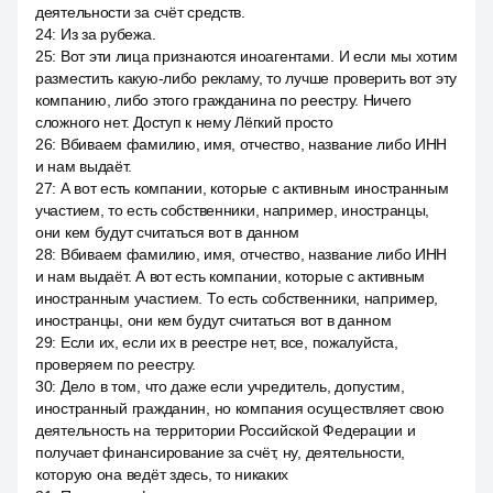
деятельности за счёт средств.
24
:
Из за рубежа.
25
:
Вот эти лица признаются иноагентами. И если мы хотим
разместить какую-либо рекламу, то лучше проверить вот эту
компанию, либо этого гражданина по реестру. Ничего
сложного нет. Доступ к нему Лёгкий просто
26
:
Вбиваем фамилию, имя, отчество, название либо ИНН
и нам выдаёт.
27
:
А вот есть компании, которые с активным иностранным
участием, то есть собственники, например, иностранцы,
они кем будут считаться вот в данном
28
:
Вбиваем фамилию, имя, отчество, название либо ИНН
и нам выдаёт. А вот есть компании, которые с активным
иностранным участием. То есть собственники, например,
иностранцы, они кем будут считаться вот в данном
29
:
Если их, если их в реестре нет, все, пожалуйста,
проверяем по реестру.
30
:
Дело в том, что даже если учредитель, допустим,
иностранный гражданин, но компания осуществляет свою
деятельность на территории Российской Федерации и
получает финансирование за счёт, ну, деятельности,
которую она ведёт здесь, то никаких