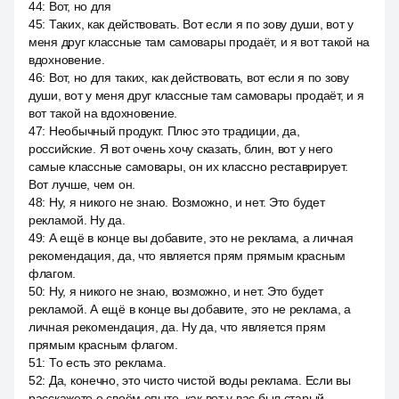
44
:
Вот, но для
45
:
Таких, как действовать. Вот если я по зову души, вот у
меня друг классные там самовары продаёт, и я вот такой на
вдохновение.
46
:
Вот, но для таких, как действовать, вот если я по зову
души, вот у меня друг классные там самовары продаёт, и я
вот такой на вдохновение.
47
:
Необычный продукт. Плюс это традиции, да,
российские. Я вот очень хочу сказать, блин, вот у него
самые классные самовары, он их классно реставрирует.
Вот лучше, чем он.
48
:
Ну, я никого не знаю. Возможно, и нет. Это будет
рекламой. Ну да.
49
:
А ещё в конце вы добавите, это не реклама, а личная
рекомендация, да, что является прям прямым красным
флагом.
50
:
Ну, я никого не знаю, возможно, и нет. Это будет
рекламой. А ещё в конце вы добавите, это не реклама, а
личная рекомендация, да. Ну да, что является прям
прямым красным флагом.
51
:
То есть это реклама.
52
:
Да, конечно, это чисто чистой воды реклама. Если вы
расскажете о своём опыте, как вот у вас был старый