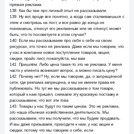
прямая реклама.
138
:
Как бы там про личный опыт не рассказывали.
139
:
Ну вот, вроде все понятно, а когда сам сталкиваешься с
этим и смотришь на пост, и все равно до конца не
понимаешь, отнесут его рекламным или не отнесут, может
быть, что-то посоветуете в этом случае?
140
:
Если мы рассказываем про себя о себе на своих
ресурсах, это точно не реклама. Даже если мы говорим, что
у нас в компании новое поступление товаров, акции,
скидки, прайс лист, пожалуйста, мы вам
141
:
Пришлём. Либо цена такая-то это не реклама. У меня
часто у клиента возникает вопрос, а можно писать цену?
142
:
Почему нет? Ну, если мы говорим, да, о запрещённой
сети, где реклама запрещена, и мы не имеем права её
публиковать. Но тут же мы рассказываем о том товаре,
который к нам пришёл, снимаем эту красивую поставку и
рассказываем, что вот эти това
143
:
Товары у нас будут по таким ценам. Это не реклама,
это наша обычная хозяйственная деятельность. Мы
рассказываем, что мы получили, что мы будем продавать.
И мы даже призываем, приходите к нам, у нас акции и
скидки, потому что мы говорим о себе, если