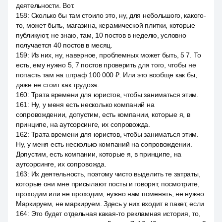
деятельности. Вот.
158
:
Сколько бы там стоило это, ну, для небольшого, какого-
то, может быть, магазина, керамической плитки, которые
публикуют, не знаю, там, 10 постов в неделю, условно
получается 40 постов в месяц.
159
:
Из них, ну, наверное, проблемных может быть, 5 7. То
есть, ему нужно 5, 7 постов проверить для того, чтобы не
попасть там на штраф 100 000 ₽. Или это вообще как бы,
даже не стоит как трудоза.
160
:
Трата времени для юристов, чтобы заниматься этим.
161
:
Ну, у меня есть несколько компаний на
сопровождении, допустим, есть компании, которые я, в
принципе, на аутсорсинге, их сопровожда.
162
:
Трата времени для юристов, чтобы заниматься этим.
Ну, у меня есть несколько компаний на сопровождении.
Допустим, есть компании, которые я, в принципе, на
аутсорсинге, их сопровожда.
163
:
Их деятельность, поэтому чисто выделить те затраты,
которые они мне присылают посты и говорят, посмотрите,
проходим или не проходим, нужно нам поменять, не нужно.
Маркируем, не маркируем. Здесь у них входит в пакет, если
164
:
Это будет отдельная какая-то рекламная история, то,