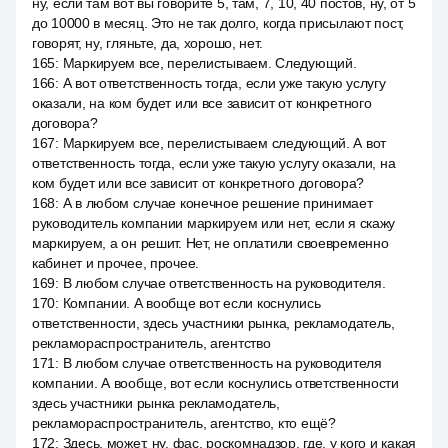
ну, если там вот вы говорите 5, там, 7, 10, 40 постов, ну, от 5
до 10000 в месяц. Это не так долго, когда присылают пост,
говорят, ну, гляньте, да, хорошо, нет.
165
:
Маркируем все, перелистываем. Следующий.
166
:
А вот ответственность тогда, если уже такую услугу
оказали, на ком будет или все зависит от конкретного
договора?
167
:
Маркируем все, перелистываем следующий. А вот
ответственность тогда, если уже такую услугу оказали, на
ком будет или все зависит от конкретного договора?
168
:
А в любом случае конечное решение принимает
руководитель компании маркируем или нет, если я скажу
маркируем, а он решит. Нет, не оплатили своевременно
кабинет и прочее, прочее.
169
:
В любом случае ответственность на руководителя.
170
:
Компании. А вообще вот если коснулись
ответственности, здесь участники рынка, рекламодатель,
рекламораспространитель, агентство
171
:
В любом случае ответственность на руководителя
компании. А вообще, вот если коснулись ответственности
здесь участники рынка рекламодатель,
рекламораспространитель, агентство, кто ещё?
172
:
Здесь, может, ну, фас, роскомнадзор, где, у кого и какая