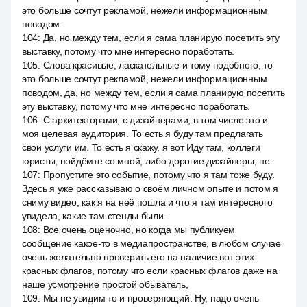
это больше сочтут рекламой, нежели информационным
поводом.
104
:
Да, но между тем, если я сама планирую посетить эту
выставку, потому что мне интересно поработать.
105
:
Слова красивые, ласкательные и тому подобного, то
это больше сочтут рекламой, нежели информационным
поводом, да, но между тем, если я сама планирую посетить
эту выставку, потому что мне интересно поработать.
106
:
С архитекторами, с дизайнерами, в том числе это и
моя целевая аудитория. То есть я буду там предлагать
свои услуги им. То есть я скажу, я вот Иду там, коллеги
юристы, пойдёмте со мной, либо дорогие дизайнеры, не
107
:
Пропустите это событие, потому что я там тоже буду.
Здесь я уже рассказываю о своём личном опыте и потом я
сниму видео, как я на неё пошла и что я там интересного
увидела, какие там стенды были.
108
:
Все очень оценочно, но когда мы публикуем
сообщение какое-то в медиапространстве, в любом случае
очень желательно проверить его на наличие вот этих
красных флагов, потому что если красных флагов даже на
наше усмотрение простой обыватель,
109
:
Мы не увидим то и проверяющий. Ну, надо очень