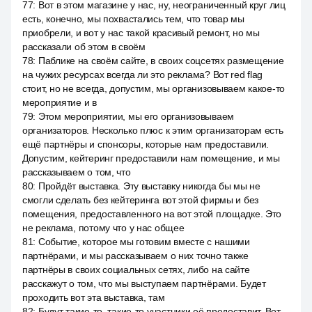
77
:
Вот в этом магазине у нас, ну, неограниченный круг лиц
есть, конечно, мы похвастались тем, что товар мы
приобрели, и вот у нас такой красивый ремонт, но мы
рассказали об этом в своём
78
:
Паблике на своём сайте, в своих соцсетях размещение
на чужих ресурсах всегда ли это реклама? Вот red flag
стоит, но не всегда, допустим, мы организовываем какое-то
мероприятие и в
79
:
Этом мероприятии, мы его организовываем
организаторов. Несколько плюс к этим организаторам есть
ещё партнёры и спонсоры, которые нам предоставили.
Допустим, кейтеринг предоставили нам помещение, и мы
рассказываем о том, что
80
:
Пройдёт выставка. Эту выставку никогда бы мы не
смогли сделать без кейтеринга вот этой фирмы и без
помещения, предоставленного на вот этой площадке. Это
не реклама, потому что у нас общее
81
:
Событие, которое мы готовим вместе с нашими
партнёрами, и мы рассказываем о них точно также
партнёры в своих социальных сетях, либо на сайте
расскажут о том, что мы выступаем партнёрами. Будет
проходить вот эта выставка, там
82
:
Будут такие-то, такие-то участники её предоставит. Вот