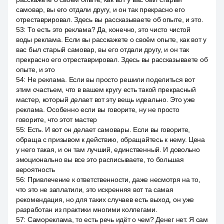
самовар, вы его отдали другу, и он так прекрасно его
отреставрировал. Здесь вы рассказываете об опыте, и это.
53
:
То есть это реклама? Да, конечно, это чисто чистой
воды реклама. Если вы расскажете о своём опыте, как вот у
вас был старый самовар, вы его отдали другу, и он так
прекрасно его отреставрировал. Здесь вы рассказываете об
опыте, и это
54
:
Не реклама. Если вы просто решили поделиться вот
этим счастьем, что в вашем кругу есть такой прекрасный
мастер, который делает вот эту вещь идеально. Это уже
реклама. Особенно если вы говорите, ну не просто
говорите, что этот мастер
55
:
Есть. И вот он делает самовары. Если вы говорите,
обраща с призывом к действию, обращайтесь к нему. Цена
у него такая, и он там лучший, единственный. И довольно
эмоционально вы все это расписываете, то большая
вероятность
56
:
Привлечение к ответственности, даже несмотря на то,
что это не заплатили, это искренняя вот та самая
рекомендация, но для таких случаев есть выход, он уже
разработан из практики многими коллегами.
57
:
Самореклама, то есть речь идёт о чем? Денег нет. Я сам