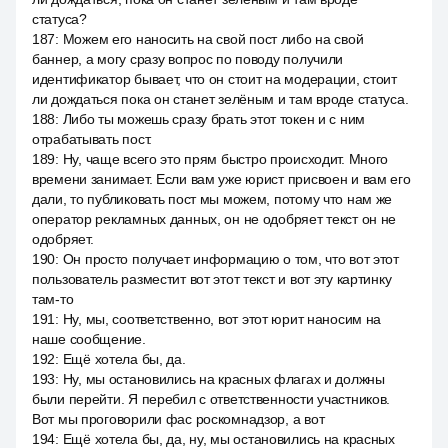
статуса?
187
:
Можем его наносить на свой пост либо на свой
баннер, а могу сразу вопрос по поводу получили
идентификатор бывает, что он стоит на модерации, стоит
ли дождаться пока он станет зелёным и там вроде статуса.
188
:
Либо ты можешь сразу брать этот токен и с ним
отрабатывать пост.
189
:
Ну, чаще всего это прям быстро происходит. Много
времени занимает. Если вам уже юрист присвоен и вам его
дали, то публиковать пост мы можем, потому что нам же
оператор рекламных данных, он не одобряет текст он не
одобряет.
190
:
Он просто получает информацию о том, что вот этот
пользователь разместит вот этот текст и вот эту картинку
там-то
191
:
Ну, мы, соответственно, вот этот юрит наносим на
наше сообщение.
192
:
Ещё хотела бы, да.
193
:
Ну, мы остановились на красных флагах и должны
были перейти. Я перебил с ответственности участников.
Вот мы проговорили фас роскомнадзор, а вот
194
:
Ещё хотела бы, да, ну, мы остановились на красных