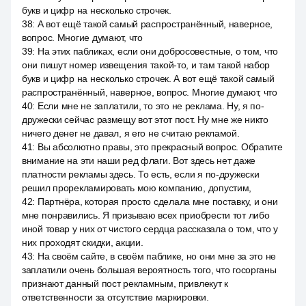
букв и цифр на несколько строчек.
38
:
А вот ещё такой самый распространённый, наверное,
вопрос. Многие думают, что
39
:
На этих пабликах, если они добросовестные, о том, что
они пишут номер извещения такой-то, и там такой набор
букв и цифр на несколько строчек. А вот ещё такой самый
распространённый, наверное, вопрос. Многие думают, что
40
:
Если мне не заплатили, то это не реклама. Ну, я по-
дружески сейчас размещу вот этот пост. Ну мне же никто
ничего денег не давал, я его не считаю рекламой.
41
:
Вы абсолютно правы, это прекрасный вопрос. Обратите
внимание на эти наши ред флаги. Вот здесь нет даже
платности рекламы здесь. То есть, если я по-дружески
решил прорекламировать мою компанию, допустим,
42
:
Партнёра, которая просто сделала мне поставку, и они
мне понравились. Я призываю всех приобрести тот либо
иной товар у них от чистого сердца рассказала о том, что у
них проходят скидки, акции.
43
:
На своём сайте, в своём паблике, но они мне за это не
заплатили очень большая вероятность того, что госорганы
признают данный пост рекламным, привлекут к
ответственности за отсутствие маркировки.