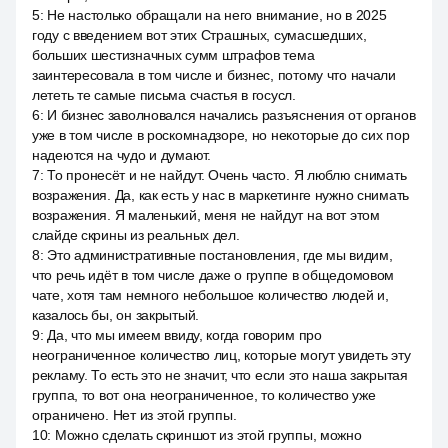
5
:
Не настолько обращали на него внимание, но в 2025
году с введением вот этих Страшных, сумасшедших,
больших шестизначных сумм штрафов тема
заинтересовала в том числе и бизнес, потому что начали
лететь те самые письма счастья в госусл.
6
:
И бизнес заволновался начались разъяснения от органов
уже в том числе в роскомнадзоре, но некоторые до сих пор
надеются на чудо и думают.
7
:
То пронесёт и не найдут. Очень часто. Я люблю снимать
возражения. Да, как есть у нас в маркетинге нужно снимать
возражения. Я маленький, меня не найдут на вот этом
слайде скрины из реальных дел.
8
:
Это административные постановления, где мы видим,
что речь идёт в том числе даже о группе в общедомовом
чате, хотя там немного небольшое количество людей и,
казалось бы, он закрытый.
9
:
Да, что мы имеем ввиду, когда говорим про
неограниченное количество лиц, которые могут увидеть эту
рекламу. То есть это не значит, что если это наша закрытая
группа, то вот она неограниченное, то количество уже
ограничено. Нет из этой группы.
10
:
Можно сделать скриншот из этой группы, можно