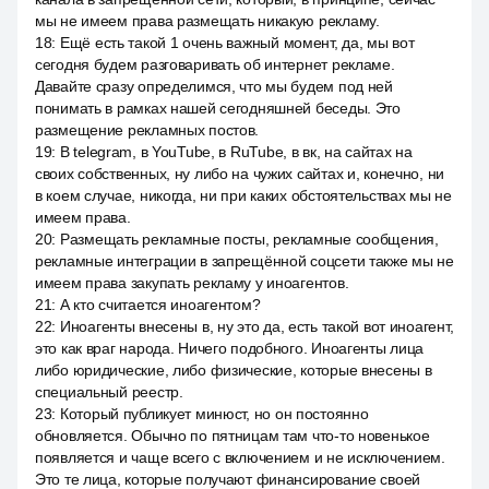
мы не имеем права размещать никакую рекламу.
18
:
Ещё есть такой 1 очень важный момент, да, мы вот
сегодня будем разговаривать об интернет рекламе.
Давайте сразу определимся, что мы будем под ней
понимать в рамках нашей сегодняшней беседы. Это
размещение рекламных постов.
19
:
В telegram, в YouTube, в RuTube, в вк, на сайтах на
своих собственных, ну либо на чужих сайтах и, конечно, ни
в коем случае, никогда, ни при каких обстоятельствах мы не
имеем права.
20
:
Размещать рекламные посты, рекламные сообщения,
рекламные интеграции в запрещённой соцсети также мы не
имеем права закупать рекламу у иноагентов.
21
:
А кто считается иноагентом?
22
:
Иноагенты внесены в, ну это да, есть такой вот иноагент,
это как враг народа. Ничего подобного. Иноагенты лица
либо юридические, либо физические, которые внесены в
специальный реестр.
23
:
Который публикует минюст, но он постоянно
обновляется. Обычно по пятницам там что-то новенькое
появляется и чаще всего с включением и не исключением.
Это те лица, которые получают финансирование своей