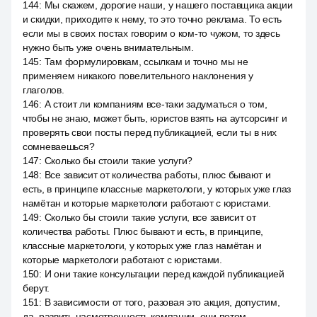
144
:
Мы скажем, дорогие наши, у нашего поставщика акции
и скидки, приходите к нему, то это точно реклама. То есть
если мы в своих постах говорим о ком-то чужом, то здесь
нужно быть уже очень внимательным.
145
:
Там формулировкам, ссылкам и точно мы не
применяем никакого повелительного наклонения у
глаголов.
146
:
А стоит ли компаниям все-таки задуматься о том,
чтобы не знаю, может быть, юристов взять на аутсорсинг и
проверять свои посты перед публикацией, если ты в них
сомневаешься?
147
:
Сколько бы стоили такие услуги?
148
:
Все зависит от количества работы, плюс бывают и
есть, в принципе классные маркетологи, у которых уже глаз
намётан и которые маркетологи работают с юристами.
149
:
Сколько бы стоили такие услуги, все зависит от
количества работы. Плюс бывают и есть, в принципе,
классные маркетологи, у которых уже глаз намётан и
которые маркетологи работают с юристами.
150
:
И они такие консультации перед каждой публикацией
берут.
151
:
В зависимости от того, разовая это акция, допустим,
да, развить насмотренность компании, они потом