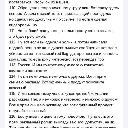
постараться, чтобы он их нашёл.
110
:
Обращена неограниченному кругу лиц. Вот сразу здесь
вопрос. А если я какой-то вот призывающий пост сделал,
но сделал его доступным по ссылке. То есть я сделал
видеоролик, но
111
:
Не в общий доступ его, а только доступен по ссылке,
это будет рекламой.
112
:
Ну вот если вы сделали ролик, а потом написали
подробности в лс да, в директ личные сообщения нет, здесь
убирается вот тот самый red flag, да, про неограниченность
круга лиц, то есть кому интересно, тот перейдёт про
113
:
России. И мы конкретному человеку конкретной
компании расскажем
114
:
Нет, я немножко, немножко о другом. Вот я прям
снимаю рекламу. Вот офигенный продукт покупайте
классный.
115
:
И мы конкретному человеку конкретной компании
расскажем. Нет, я немножко интересно, немножко о другом.
Вот я прям снимаю рекламу, что вот офигенный продукт
покупайте классный.
116
:
Доступный по цене и тому подобного. Ну то есть это
прям рекламный ролик, выкладываю его, допустим, на вк.
Там есть функция, не общий доступ, а доступен по ссылке,