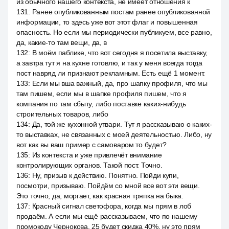
из обычного нашего контекста, не имеет отношения к
131
:
Ранее опубликованным постам ранее опубликованной
информации, то здесь уже вот этот флаг и повышенная
опасность. Но если мы периодически публикуем, все равно,
да, какие-то там вещи, да, в
132
:
В моём паблике, что вот сегодня я посетила выставку,
а завтра тут я на кухне готовлю, и так у меня всегда тогда
пост навряд ли признают рекламным. Есть ещё 1 момент.
133
:
Если мы вша важный, да, про шапку профиля, что мы
там пишем, если мы в шапке профиля пишем, что я
компания по там сбыту, либо поставке каких-нибудь
строительных товаров, либо
134
:
Да, той же кухонной утвари. Тут я рассказываю о каких-
то выставках, не связанных с моей деятельностью. Либо, ну
вот как вы ваш пример с самоваром то будет?
135
:
Из контекста и уже привлечёт внимание
контролирующих органов. Такой пост. Точно.
136
:
Ну, призыв к действию. Понятно. Пойди купи,
посмотри, призываю. Пойдём со мной все вот эти вещи.
Это точно, да, моргает, как красная тряпка на быка.
137
:
Красный сигнал светофора, когда мы прям в лоб
продаём. А если мы ещё рассказываем, что по нашему
промокоду Чернокова, 25 будет скидка 40%, ну это прям