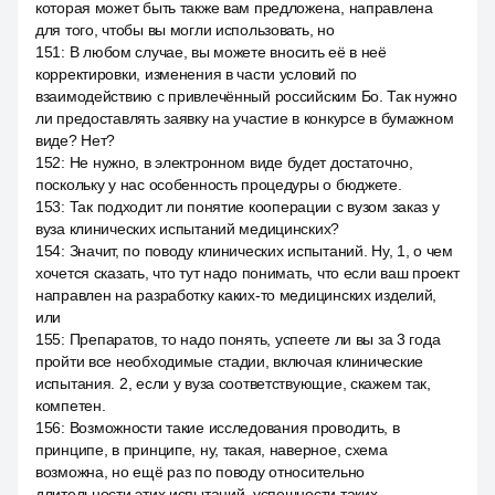
которая может быть также вам предложена, направлена
для того, чтобы вы могли использовать, но
151
:
В любом случае, вы можете вносить её в неё
корректировки, изменения в части условий по
взаимодействию с привлечённый российским Бо. Так нужно
ли предоставлять заявку на участие в конкурсе в бумажном
виде? Нет?
152
:
Не нужно, в электронном виде будет достаточно,
поскольку у нас особенность процедуры о бюджете.
153
:
Так подходит ли понятие кооперации с вузом заказ у
вуза клинических испытаний медицинских?
154
:
Значит, по поводу клинических испытаний. Ну, 1, о чем
хочется сказать, что тут надо понимать, что если ваш проект
направлен на разработку каких-то медицинских изделий,
или
155
:
Препаратов, то надо понять, успеете ли вы за 3 года
пройти все необходимые стадии, включая клинические
испытания. 2, если у вуза соответствующие, скажем так,
компетен.
156
:
Возможности такие исследования проводить, в
принципе, в принципе, ну, такая, наверное, схема
возможна, но ещё раз по поводу относительно
длительности этих испытаний, успешности таких