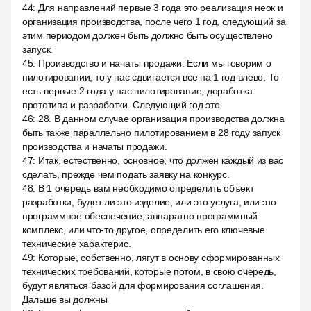
44
:
Для направлений первые 3 года это реализация неок и
организация производства, после чего 1 год, следующий за
этим периодом должен быть должно быть осуществлено
запуск.
45
:
Производство и начаты продажи. Если мы говорим о
пилотировании, то у нас сдвигается все на 1 год влево. То
есть первые 2 года у нас пилотирование, доработка
прототипа и разработки. Следующий год это
46
:
28. В данном случае организация производства должна
быть также параллельно пилотированием в 28 году запуск
производства и начаты продажи.
47
:
Итак, естественно, основное, что должен каждый из вас
сделать, прежде чем подать заявку на конкурс.
48
:
В 1 очередь вам необходимо определить объект
разработки, будет ли это изделие, или это услуга, или это
программное обеспечение, аппаратно программный
комплекс, или что-то другое, определить его ключевые
технические характерис.
49
:
Которые, собственно, лягут в основу сформированных
технических требований, которые потом, в свою очередь,
будут являться базой для формирования соглашения.
Дальше вы должны