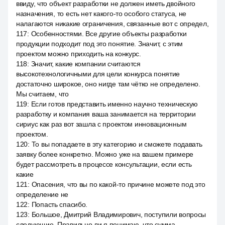
ввиду, что объект разработки не должен иметь двойного
назначения, то есть нет какого-то особого статуса, не
налагаются никакие ограничения, связанные вот с определ,
117
:
Особенностями. Все другие объекты разработки
продукции подходит под это понятие. Значит, с этим
проектом можно приходить на конкурс.
118
:
Значит, какие компании считаются
высокотехнологичными для цели конкурса понятие
достаточно широкое, оно нигде там чётко не определено.
Мы считаем, что
119
:
Если готов представить именно научно техническую
разработку и компания ваша занимается на территории
сириус как раз вот зашла с проектом инновационным
проектом.
120
:
То вы попадаете в эту категорию и сможете подавать
заявку более конкретно. Можно уже на вашем примере
будет рассмотреть в процессе консультации, если есть
какие
121
:
Опасения, что вы по какой-то причине можете под это
определение не
122
:
Попасть спасибо.
123
:
Большое, Дмитрий Владимирович, поступили вопросы
следующие. Правильно ли я понимаю, что сумма