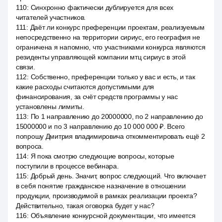
110
:
Синхронно фактически дублируется для всех
читателей участников.
111
:
Даёт ли конкурс преференции проектам, реализуемым
непосредственно на территории сириус, его география не
ограничена я напомню, что участниками конкурса являются
резиденты управляющей компании мтц сириус в этой
связи.
112
:
Собственно, преференции только у вас и есть, и так
какие расходы считаются допустимыми для
финансирования, за счёт средств программы у нас
установлены лимиты.
113
:
По 1 направлению до 20000000, по 2 направлению до
15000000 и по 3 направлению до 10 000 000 ₽. Всего
попрошу Дмитрия владимировича откомментировать ещё 2
вопроса.
114
:
Я пока смотрю следующие вопросы, которые
поступили в процессе вебинара.
115
:
Добрый день. Значит, вопрос следующий. Что включает
в себя понятие гражданское назначение в отношении
продукции, производимой в рамках реализации проекта?
Действительно, такая оговорка будет у нас?
116
:
Объявление конкурсной документации, что имеется