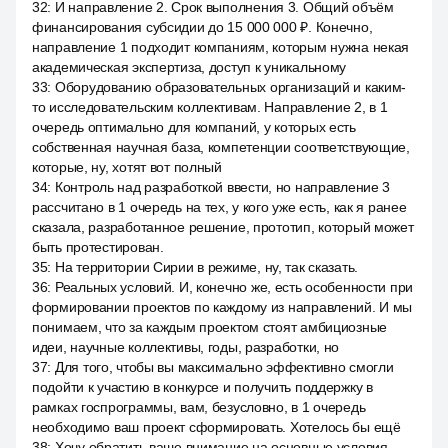
32
:
И направление 2. Срок выполнения 3. Общий объём
финансирования субсидии до 15 000 000 ₽. Конечно,
направление 1 подходит компаниям, которым нужна некая
академическая экспертиза, доступ к уникальному
33
:
Оборудованию образовательных организаций и каким-
то исследовательским коллективам. Направление 2, в 1
очередь оптимально для компаний, у которых есть
собственная научная база, компетенции соответствующие,
которые, ну, хотят вот полный
34
:
Контроль над разработкой ввести, но направление 3
рассчитано в 1 очередь на тех, у кого уже есть, как я ранее
сказала, разработанное решение, прототип, который может
быть протестирован.
35
:
На территории Сирии в режиме, ну, так сказать.
36
:
Реальных условий. И, конечно же, есть особенности при
формировании проектов по каждому из направлений. И мы
понимаем, что за каждым проектом стоят амбициозные
идеи, научные коллективы, годы, разработки, но
37
:
Для того, чтобы вы максимально эффективно смогли
подойти к участию в конкурсе и получить поддержку в
рамках госпрограммы, вам, безусловно, в 1 очередь
необходимо ваш проект сформировать. Хотелось бы ещё
38
:
Хочу обратить ваше внимание на основные условия