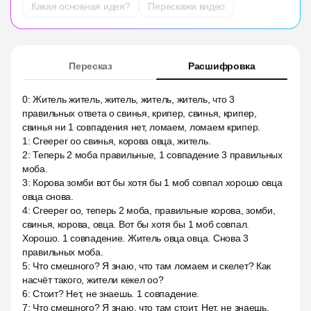
Какая основная идея?
Перескажи видео
Пересказ
Расшифровка
0
:
Житель житель, житель, житель, житель, что 3
правильных ответа о свинья, крипер, свинья, крипер,
свинья ни 1 совпадения нет, ломаем, ломаем крипер.
1
:
Creeper оо свинья, корова овца, житель.
2
:
Теперь 2 моба правильные, 1 совпадение 3 правильных
моба.
3
:
Корова зомби вот бы хотя бы 1 моб совпал хорошо овца
овца снова.
4
:
Creeper оо, теперь 2 моба, правильные корова, зомби,
свинья, корова, овца. Вот бы хотя бы 1 моб совпал.
Хорошо. 1 совпадение. Житель овца овца. Снова 3
правильных моба.
5
:
Что смешного? Я знаю, что там ломаем и скелет? Как
насчёт такого, жители кекел оо?
6
:
Стоит? Нет, не знаешь. 1 совпадение.
7
:
Что смешного? Я знаю, что там стоит. Нет, не знаешь,