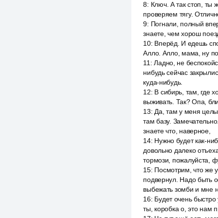
8
:
Ключ. А так стоп, ты 
проверяем тягу. Отлично
9
:
Погнали, полный впер
знаете, чем хорош поез
10
:
Вперёд. И едешь сп
Алло. Алло, мама, ну по
11
:
Ладно, не беспокойс
нибудь сейчас закрылис
куда-нибудь.
12
:
В сибирь, там, где х
выживать. Так? Опа, бли
13
:
Да, там у меня целы
там базу. Замечательно.
знаете что, наверное,
14
:
Нужно будет как-ниб
довольно далеко отъеха
тормози, пожалуйста, ф
15
:
Посмотрим, что же у
подвернул. Надо быть о
выбежать зомби и мне 
16
:
Будет очень быстро 
ты, коробка о, это нам 