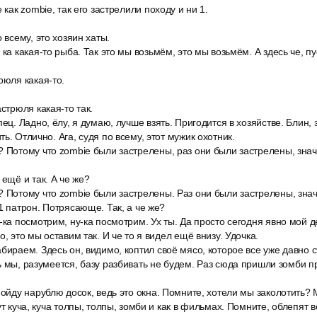
 как zombie, так его застрелили походу и ни 1.
 всему, это хозяин хаты.
 ка какая-то рыба. Так это мы возьмём, это мы возьмём. А здесь че, пу
рюля какая-то.
астрюля какая-то так.
пец. Ладно, ёлу, я думаю, лучше взять. Пригодится в хозяйстве. Блин,
ь. Отлично. Ага, судя по всему, этот мужик охотник.
 Потому что zombie были застрелены, раз они были застрелены, значи
 ещё и так. А че же?
 Потому что zombie были застрелены. Раз они были застрелены, значит
1 патрон. Потрясающе. Так, а че же?
-ка посмотрим, ну-ка посмотрим. Ух ты. Да просто сегодня явно мой д
о, это мы оставим так. И че то я видел ещё внизу. Удочка.
бираем. Здесь он, видимо, коптил своё мясо, которое все уже давно с
ь мы, разумеется, базу разбивать не будем. Раз сюда пришли зомби пр
пойду нарублю досок, ведь это окна. Помните, хотели мы заколотить? 
ут куча, куча толпы, толпы, зомби и как в фильмах. Помните, облепят в