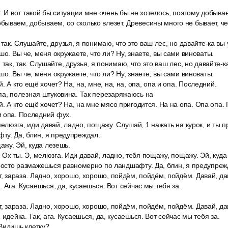
. И вот такой бы ситуации мне очень бы не хотелось, поэтому добыва
ываем, добываем, оо сколько влезет. Древесины много не бывает, ч
ак, так. Слушайте, друзья, я понимаю, что это ваш лес, но давайте-ка вы
шо. Вы че, меня окружаете, что ли? Ну, знаете, вы сами виноваты.
ак, так, так. Слушайте, друзья, я понимаю, что это ваш лес, но давайте-
шо. Вы че, меня окружаете, что ли? Ну, знаете, вы сами виноваты.
. А кто ещё хочет? На, на, мне, на, на, опа, опа и опа. Последний.
па, полезная штуковина. Так перезаряжаюсь на
й. А кто ещё хочет? На, на мне мясо пригодится. На на опа. Опа опа.
и опа. Последний фух.
э, мелюзга, иди давай, ладно, пощажу. Слушай, 1 нажать на курок, и ты
ту. Да, блин, я предупреждал.
щажу. Эй, куда лезешь.
так. Ох ты. Э, мелюзга. Иди давай, ладно, тебя пощажу, пощажу. Эй, куд
просто размажешься равномерно по ландшафту. Да, блин, я предупреж
т, зараза. Ладно, хорошо, хорошо, пойдём, пойдём, пойдём. Давай, да
. Ага. Кусаешься, да, кусаешься. Вот сейчас мы тебя за.
т, зараза. Ладно, хорошо, хорошо, пойдём, пойдём, пойдём. Давай, да
 идейка. Так, ага. Кусаешься, да, кусаешься. Вот сейчас мы тебя за.
Видишь клетку?