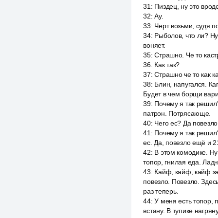
31
:
Пиздец, ну это вроде
32
:
Ау.
33
:
Черт возьми, судя по
34
:
Рыболов, что ли? Ну
воняет.
35
:
Страшно. Че то каст
36
:
Как так?
37
:
Страшно че то как к
38
:
Блин, напугался. Ка
Будет в чем борщи варит
39
:
Почему я так решил?
патрон. Потрясающе.
40
:
Чего ес? Да повезло
41
:
Почему я так решил?
ес. Да, повезло ещё и 2
42
:
В этом комодике. Ну
топор, гнилая еда. Ладн
43
:
Кайф, кайф, кайф за
повезло. Повезло. Здес
раз теперь.
44
:
У меня есть топор, 
встану. В тупике нагрян