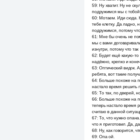
59
:
Ну хватит. Ну не ск
подружимся мы с тобой,
60
:
Мотаем. Иди сюда. Н
тебе клетку. Да ладно, 
подружимся, потому чт
61
:
Мне бы очень не пом
мы с вами договаривалис
изнутри, потому что так
62
:
Будет ещё какую-то 
надёжно, крепко и коне
63
:
Оптический видок. А 
ребята, вот такие получ
64
:
Больше похоже на по
настало время решить п
65
:
То так, по дверей, н
66
:
Больше похоже на по
теперь настало время р
считаю в данной ситуац
67
:
То, что нужно опана
что я приготовил. Да, 
68
:
Ну, как говорится, ч
69
:
Опа ой.