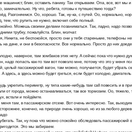
же машинист, блин, оставить панику. Так открываем. Опа, все, вот мы и
, замечательно. Ну что, ребята, готовы к путешествию тогда?
ёд. Разгоняемся. Оо, хорошо. Так, ну-ка, с путей. Оо, нормально, нор
д, тем, что рулить не нужно, включил себе полный.
окойно. Можешь своими делами позаниматься. Так, ладно, надо позво
дними трубку, пожалуйста. Блин, молчат.
я, Никита, не беспокойся, просто они у тебя старенькие, телефоны не
ь на даче, и они в безопасности. Все нормально. Просто до них дое
олодно, наверное, там зомбаков этих нету. А сейчас пока что нужно дум
н, надо попасть как-то там вот повезло мне, потому что это у меня по
й, целый пассажирский вагон, там можно, получается, будет убрать с
 А здесь, а здесь можно будет греться, если будет холодно, двигатель
удь укрепить периметр, ну типа какие-нибудь там call повесить и в пр
ли от города, можно останавливаться, так все тормозим. Оо, тяжело,
ух, встали и пойдёмте.
 меня там, в пассажирском отсеке. Вот очень интересно. Так, выходим.
сторожнее, конечно, на природе очень хорошо, но из за любого дере
надо
убегать. Так, ну пока что можно спокойно обследовать пассажирский от
пригодится. Это мы забираем.