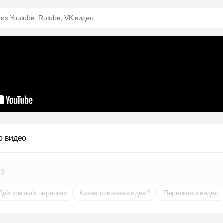
 из Youtube, Rutube, VK видео
о видео
т?
Дай краткий пересказ
Какая основная идея?
Перескажи видео