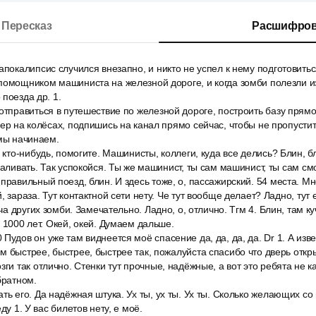
Пересказ
Расшифров
апокалипсис случился внезапно, и никто не успел к нему подготовитьс
помощником машиниста на железной дороге, и когда зомби полезли из
поезда др. 1.
отправиться в путешествие по железной дороге, построить базу прямо
кер на колёсах, подпишись на канал прямо сейчас, чтобы не пропустит
 мы начинаем.
 кто-нибудь, помогите. Машинисты, коллеги, куда все делись? Блин, бл
сваливать. Так успокойся. Ты же машинист, ты сам машинист, ты сам с
правильный поезд, блин. И здесь тоже, о, пассажирский. 54 места. Мн
, зараза. Тут контактной сети нету. Че тут вообще делает? Ладно, тут
уча других зомби. Замечательно. Ладно, о, отлично. Тгм 4. Блин, там к
 1000 лет. Окей, окей. Думаем дальше.
Пудов он уже там виднеется моё спасение да, да, да, да. Dr 1. А изв
м быстрее, быстрее, быстрее так, пожалуйста спасибо что дверь откр
зги так отлично. Стенки тут прочные, надёжные, а вот это ребята не к
братном.
ть его. Да надёжная штука. Ух ты, ух ты. Ух ты. Сколько желающих со
ду 1. У вас билетов нету, е моё.