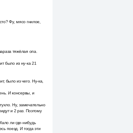
сто? Фу, мясо гнилое,
 зараза тяжёлая опа.
т было из ну-ка 21
, было из чего. Ну-ка,
ень. И консервы, и
тухло. Ну, замечательно
идут и 2 раз. Поэтому
Мало ли где-нибудь
есь поезд. И тогда эти