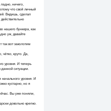
 ладно, ничего,
потому что свой личный
лей. Видишь, сделал
о действительно
во нашего бункера, как
адно уж, давайте
т так вот заколотим
 чётко, круто. Да,
го уровня. И теперь
 данной ситуации.
я начального уровня. И
жко кустарно, но я
ейчас. Вы уже поняли,
 доски довольно крепко.