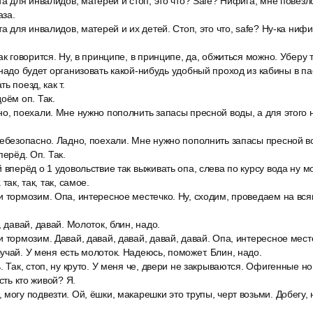
та для инвалидов, матерей и стоп, это что? Safe? Нифига, мне повезло
аза.
та для инвалидов, матерей и их детей. Стоп, это что, safe? Ну-ка нифи
ак говорится. Ну, в принципе, в принципе, да, обжиться можно. Уберу 
 надо будет организовать какой-нибудь удобный проход из кабины в па
ь поезд, как т.
оём оп. Так.
о, поехали. Мне нужно пополнить запасы пресной воды, а для этого н
ебезопасно. Ладно, поехали. Мне нужно пополнить запасы пресной во
перёд. Оп. Так.
 вперёд o 1 удовольствие так выживать опа, слева по курсу вода ну мо
так, так, так, самое.
 тормозим. Опа, интересное местечко. Ну, сходим, проведаем на всяк
, давай, давай. Молоток, блин, надо.
 тормозим. Давай, давай, давай, давай, давай. Опа, интересное месте
учай. У меня есть молоток. Надеюсь, поможет. Блин, надо.
. Так, стоп, ну круто. У меня че, двери не закрываются. Офигенные н
сть кто живой? Я.
могу подвезти. Ой, ёшки, макарешки это трупы, черт возьми. Добегу, н