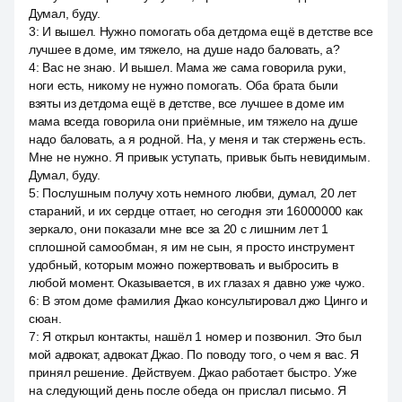
Думал, буду.
3
:
И вышел. Нужно помогать оба детдома ещё в детстве все
лучшее в доме, им тяжело, на душе надо баловать, а?
4
:
Вас не знаю. И вышел. Мама же сама говорила руки,
ноги есть, никому не нужно помогать. Оба брата были
взяты из детдома ещё в детстве, все лучшее в доме им
мама всегда говорила они приёмные, им тяжело на душе
надо баловать, а я родной. На, у меня и так стержень есть.
Мне не нужно. Я привык уступать, привык быть невидимым.
Думал, буду.
5
:
Послушным получу хоть немного любви, думал, 20 лет
стараний, и их сердце оттает, но сегодня эти 16000000 как
зеркало, они показали мне все за 20 с лишним лет 1
сплошной самообман, я им не сын, я просто инструмент
удобный, которым можно пожертвовать и выбросить в
любой момент. Оказывается, в их глазах я давно уже чужо.
6
:
В этом доме фамилия Джао консультировал джо Цинго и
сюан.
7
:
Я открыл контакты, нашёл 1 номер и позвонил. Это был
мой адвокат, адвокат Джао. По поводу того, о чем я вас. Я
принял решение. Действуем. Джао работает быстро. Уже
на следующий день после обеда он прислал письмо. Я