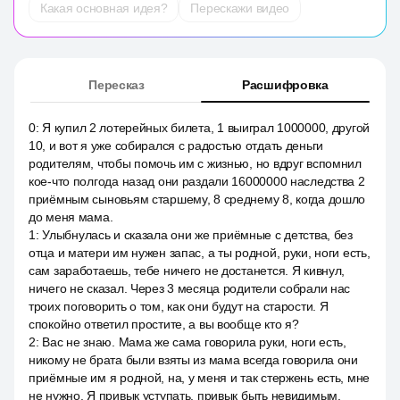
Какая основная идея?
Перескажи видео
Пересказ
Расшифровка
0
:
Я купил 2 лотерейных билета, 1 выиграл 1000000, другой
10, и вот я уже собирался с радостью отдать деньги
родителям, чтобы помочь им с жизнью, но вдруг вспомнил
кое-что полгода назад они раздали 16000000 наследства 2
приёмным сыновьям старшему, 8 среднему 8, когда дошло
до меня мама.
1
:
Улыбнулась и сказала они же приёмные с детства, без
отца и матери им нужен запас, а ты родной, руки, ноги есть,
сам заработаешь, тебе ничего не достанется. Я кивнул,
ничего не сказал. Через 3 месяца родители собрали нас
троих поговорить о том, как они будут на старости. Я
спокойно ответил простите, а вы вообще кто я?
2
:
Вас не знаю. Мама же сама говорила руки, ноги есть,
никому не брата были взяты из мама всегда говорила они
приёмные им я родной, на, у меня и так стержень есть, мне
не нужно. Я привык уступать, привык быть невидимым.