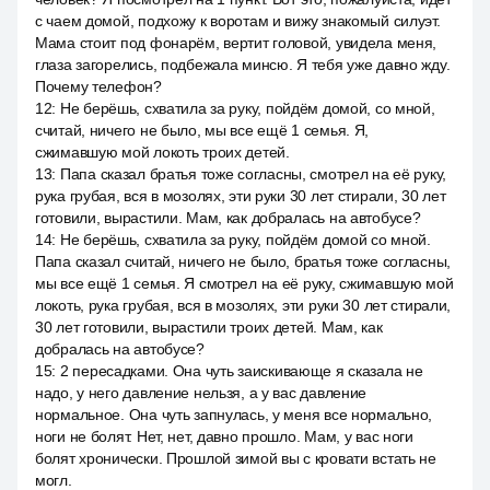
с чаем домой, подхожу к воротам и вижу знакомый силуэт.
Мама стоит под фонарём, вертит головой, увидела меня,
глаза загорелись, подбежала минсю. Я тебя уже давно жду.
Почему телефон?
12
:
Не берёшь, схватила за руку, пойдём домой, со мной,
считай, ничего не было, мы все ещё 1 семья. Я,
сжимавшую мой локоть троих детей.
13
:
Папа сказал братья тоже согласны, смотрел на её руку,
рука грубая, вся в мозолях, эти руки 30 лет стирали, 30 лет
готовили, вырастили. Мам, как добралась на автобусе?
14
:
Не берёшь, схватила за руку, пойдём домой со мной.
Папа сказал считай, ничего не было, братья тоже согласны,
мы все ещё 1 семья. Я смотрел на её руку, сжимавшую мой
локоть, рука грубая, вся в мозолях, эти руки 30 лет стирали,
30 лет готовили, вырастили троих детей. Мам, как
добралась на автобусе?
15
:
2 пересадками. Она чуть заискивающе я сказала не
надо, у него давление нельзя, а у вас давление
нормальное. Она чуть запнулась, у меня все нормально,
ноги не болят. Нет, нет, давно прошло. Мам, у вас ноги
болят хронически. Прошлой зимой вы с кровати встать не
могл.