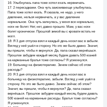
16
:
Улыбнулась папа тоже хотел ехать нервничать.
17
:
2 пересадками. Она чуть заискивающе улыбнулась.
Папа тоже хотел ехать. Я сказала, не надо, у него
давление, нельзя нервничать, а у вас давление
нормальное. Она чуть запнулась, у меня все нормально,
ноги не болят. Нет, нет, давно прошло. Мам, у вас ноги
болят хронически. Прошлой зимой вы с кровати встать не
могл.
18
:
Я 3 дня отпуска взял и каждый день носил вас в забыли.
Взгляд у неё ушёл в сторону. Но это же было давно. Значит,
вы пришли, чтобы я вернулся. Да, папа сказал вернёшься.
Прошлое забудем каждый месяц будем давать 500 юаней
на карманные братья тоже согласны? Я усмехнулся.
19
:
Больницу на физиотерапию. Зачем сейчас об этом
расходы?
20
:
Я 3 дня отпуска взял и каждый день носил вас в
больницу на физиотерапию, забыли. Взгляд у неё ушёл в
сторону. Но это же было давно. Зачем сейчас об этом?
Значит, вы пришли, чтобы я вернулся? Да, папа сказал
вернёшься. Прошлое забудем каждый месяц будем давать
500 юаней на карманные расходы. Братья тоже согласны?
Я усмехнулся.