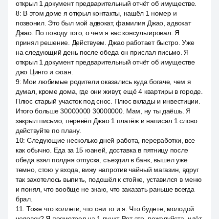
открыл 1 документ предварительный отчёт об имуществе.
8
:
В этом доме я открыл контакты, нашёл 1 номер и
позвонил. Это был мой адвокат, фамилия Джао, адвокат
Джао. По поводу того, о чем я вас консультировал. Я
принял решение. Действуем. Джао работает быстро. Уже
на следующий день после обеда он прислал письмо. Я
открыл 1 документ предварительный отчёт об имуществе
джо Цинго и сюан.
9
:
Мои любимые родители оказались куда богаче, чем я
думал, кроме дома, где они живут, ещё 4 квартиры в городе.
Плюс старый участок под снос. Плюс вклады и инвестиции.
Итого больше 30000000 30000000. Мам, ну ты даёшь. Я
закрыл письмо, перевёл Джао 1 платёж и написал 1 слово
действуйте по плану.
10
:
Следующие несколько дней работа, переработки, все
как обычно. Еда за 15 юаней, доставка в пятницу после
обеда взял полдня отпуска, съездил в банк, вышел уже
темно, стою у входа, вижу напротив чайный магазин, вдруг
так захотелось выпить, подошёл к стойке, уставился в меню
и понял, что вообще не знаю, что заказать раньше всегда
брал.
11
:
Тоже что коллеги, что они то и я. Что будете, молодой
человек? Я посмотрел на 1 пункт. Вот это, пожалуйста, идёт