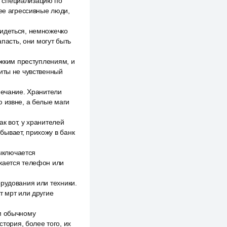
ю специализацию по
лее агрессивные люди,
бидеться, немножечко
апасть, они могут быть
яжким преступлениям, и
виты не чувственный
мечание. Хранители
ю извне, а белые маги
ак вот, у хранителей
 бывает, прихожу в банк
выключается
яжается телефон или
орудования или техники.
т мрт или другие
ем обычному
стория, более того, их