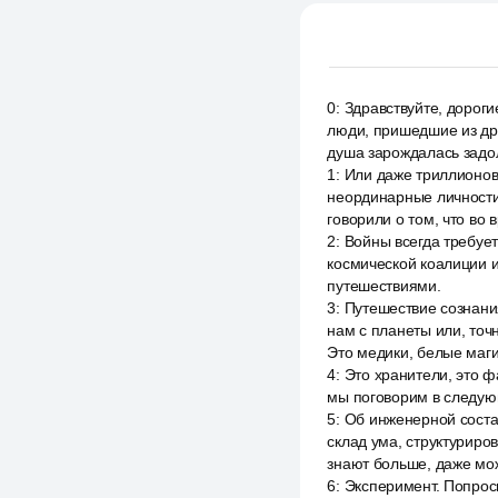
0
:
Здравствуйте, дороги
люди, пришедшие из дру
душа зарождалась задол
1
:
Или даже триллионов
неординарные личности
говорили о том, что во 
2
:
Войны всегда требует
космической коалиции и
путешествиями.
3
:
Путешествие сознания
нам с планеты или, точн
Это медики, белые маги,
4
:
Это хранители, это ф
мы поговорим в следующ
5
:
Об инженерной соста
склад ума, структуриро
знают больше, даже мо
6
:
Эксперимент. Попрос