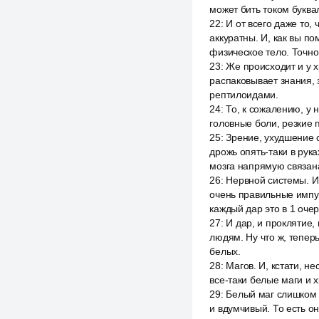
может бить током буква
22
:
И от всего даже то,
аккуратны. И, как вы по
физическое тело. Точно 
23
:
Же происходит и у х
распаковывает знания, 
рептилоидами.
24
:
То, к сожалению, у
головные боли, резкие 
25
:
Зрение, ухудшение с
дрожь опять-таки в рук
мозга напрямую связана
26
:
Нервной системы. И 
очень правильные импул
каждый дар это в 1 оче
27
:
И дар, и проклятие,
людям. Ну что ж, тепер
белых.
28
:
Магов. И, кстати, н
все-таки белые маги и 
29
:
Белый маг слишком 
и вдумчивый. То есть о