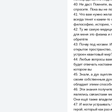
40
:
Не даст. Помните, в
спросите. Пока вы не по
41
:
Что вам нужно жела
всегда тянет к каким-то
философию, историю, ч
42
:
Ту же самую медицин
для меня это физика и 
обретёте
43
:
Почву под ногами. И
открытое пространство,
устроен квантовый мир
44
:
Любые вопросы вам н
будет отвечать наставни
котором вы
45
:
Знали, а дух оцепля
своим собственным духо
обладает этими способ
46
:
Эти знания получит
являлись связистами м
Они ещё также владели
47
:
И могли устраивать 
герой, который как раз