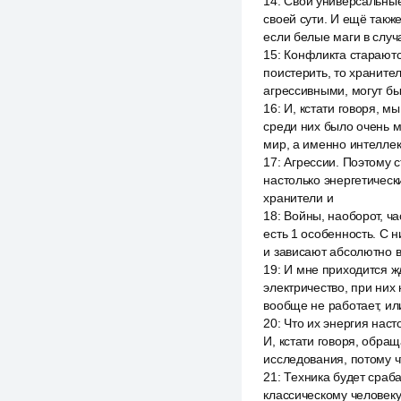
14
:
Свои универсальные
своей сути. И ещё такж
если белые маги в случ
15
:
Конфликта стараютс
поистерить, то хранител
агрессивными, могут б
16
:
И, кстати говоря, м
среди них было очень м
мир, а именно интелле
17
:
Агрессии. Поэтому с
настолько энергетическ
хранители и
18
:
Войны, наоборот, ча
есть 1 особенность. С н
и зависают абсолютно 
19
:
И мне приходится жд
электричество, при них
вообще не работает, или
20
:
Что их энергия нас
И, кстати говоря, обра
исследования, потому ч
21
:
Техника будет сраб
классическому человеку,