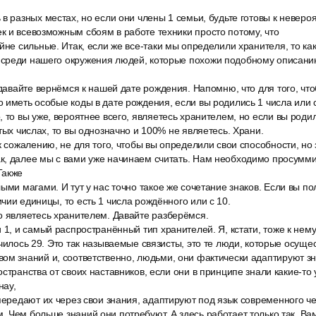
в разных местах, но если они члены 1 семьи, будьте готовы к невер
 и всевозможным сбоям в работе техники просто потому, что
йне сильные. Итак, если же все-таки мы определили хранителя, то как
среди нашего окружения людей, которые похожи подобному описанию.
 давайте вернёмся к нашей дате рождения. Напомню, что для того, чт
 иметь особые коды в дате рождения, если вы родились 1 числа или с
 то вы уже, вероятнее всего, являетесь хранителем, но если вы родил
тых числах, то вы однозначно и 100% не являетесь. Храни.
к сожалению, не для того, чтобы вы определили свои способности, но
к, далее мы с вами уже начинаем считать. Нам необходимо просумм
Также
ыми магами. И тут у нас точно такое же сочетание знаков. Если вы пол
чии единицы, то есть 1 числа рождённого или с 10.
о являетесь хранителем. Давайте разберёмся.
 1, и самый распространённый тип хранителей. Я, кстати, тоже к нему
училось 29. Это так называемые связисты, это те люди, которые осуще
ом знаний и, соответственно, людьми, они фактически адаптируют зн
остранства от своих наставников, если они в принципе знали какие-то
нау,
передают их через свои знания, адаптируют под язык современного ч
 Чем больше знаний они потребуют. А здесь работает только так. Вам