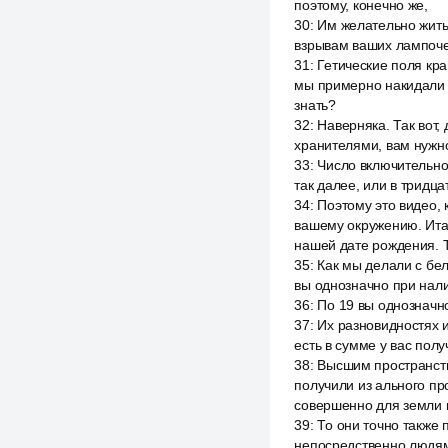
поэтому, конечно же,
30
:
Им желательно жить 
взрывам ваших лампочек
31
:
Гетические поля кра
мы примерно накидали 
знать?
32
:
Наверняка. Так вот,
хранителями, вам нужно
33
:
Число включительно,
так далее, или в тридца
34
:
Поэтому это видео, 
вашему окружению. Ита
нашей дате рождения. 
35
:
Как мы делали с бел
вы однозначно при нали
36
:
По 19 вы однозначн
37
:
Их разновидностях и
есть в сумме у вас пол
38
:
Высшим пространств
получили из ального пр
совершенно для земли 
39
:
То они точно также 
непосредственно людям.