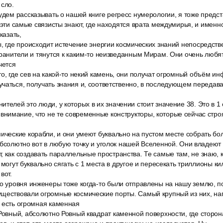
 сло.
удем рассказывать о нашей книге регресс нумерологии, я тоже предст
, эти самые связисты знают, где находятся врата междумирья, и именн
казать,
, где происходит истечение энергии космических знаний непосредств
хранители и тянутся к каким-то неизведанным Мирам. Они очень любя
чется
о, где сев на какой-то некий камень, они получат огромный объём ин
чаться, получать знания и, соответственно, в последующем передава
телей это люди, у которых в их значении стоит значение 38. Это в 1
нимание, что не те современные конструкторы, которые сейчас стро
мические корабли, и они умеют буквально на пустом месте собрать б
абсолютно вот в любую точку и уголок нашей Вселенной. Они владеют
 как создавать параллельные пространства. Те самые там, не знаю, 
и могут буквально сягать с 1 места в другое и пересекать триллионы 
вот.
го уровня инженеры тоже когда-то были отправлены на нашу землю, п
уществовали огромные космические порты. Самый крупный из них, нап
 есть огромная каменная
Ровный, абсолютно Ровный квадрат каменной поверхности, где сторона