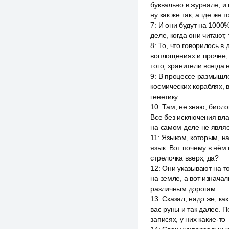
буквально в журнале, и 
ну как же так, а где же 
7
:
И они будут на 1000% 
деле, когда они читают
8
:
То, что говорилось в
воплощениях и прочее, 
того, хранители всегда 
9
:
В процессе размышле
космических кораблях,
генетику.
10
:
Там, не знаю, биоло
Все без исключения вл
на самом деле не являе
11
:
Языком, которым, на
язык. Вот почему в нём 
стрелочка вверх, да?
12
:
Они указывают на т
на земле, а вот изнача
различным дорогам
13
:
Сказал, надо же, как
вас руны и так далее. 
записях, у них какие-то