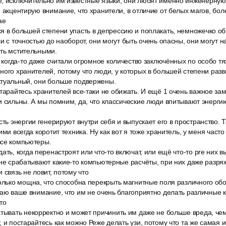
, исключительно им известные языки, они любят именно инженерну
е акцентирую внимание, что хранители, в отличие от белых магов, бо
ае
я в большей степени упасть в депрессию и поплакать, немножечко о
и с точностью до наоборот, они могут быть очень опасны, они могут н
ыть мстительными.
ы когда-то даже считали огромное количество заключённых по особо т
ного хранителей, потому что люди, у которых в большей степени раз
ктуальный, они больше подвержены.
тарайтесь хранителей все-таки не обижать. И ещё 1 очень важное за
и сильны. А мы помним, да, что классические люди впитывают энерги
сть энергии генерируют внутри себя и выпускает его в пространство. Т
ими всегда коротит техника. Ну как вот я тоже хранитель, у меня часто
все компьютеры.
ать, когда перенастроят или что-то включат, или ещё что-то pre них 
 не срабатывают какие-то компьютерные расчёты, при них даже разр
 связь не ловит, потому что
только мощна, что способна перекрыть магнитные поля различного об
щаю ваше внимание, что им не очень благоприятно делать различные к
то
атывать некорректно и может причинить им даже не больше вреда, ч
 и постарайтесь как можно Реже делать узи, потому что та же самая и