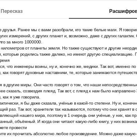
Пересказ
Расшифров
е друзья. Ранее мы с вами разобрали, кто такие белые маги. Я говорил
гих измерений, с других планет и, возможно, даже с других галактик.
го за много 1000000.
 километров от планеты земля. Но также существуют и другие неорд
, которые родились также далеко, но имеют другую специализацию. 
время
ся, что инженеры воины, ну и, конечно же, медики. Так вот, именно по
, как говорят духовные наставники, те, которые занимаются путешес
 в другие миры. Они часто говорят о том, что наши непосредственны
ее сказать, созвездия плеяд. Так вот, с плеяд к нам было направлено
 как я уже говорила.
актически, я бы даже сказала, учёные в какой-то степени. Ну и, конеч
ий раз. Так вот, хранители так называются, потому что они хранят в 
вляющей нашего мира, поэтому в 1 очередь они учёные, у них, как п
ванный, объёмный. И когда они читают какую-либо книгу, у них возник
жете провести
ите их прочитать абсолютно любое произведение. Можно даже какую-