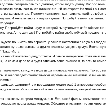
ы должны потереть лампу с джином, чтобы задать джину. Вопрос тоже 
желаете знать, вам никто никаких знаний не откроет. Но чтобы вы мог
ть, вы должны знать. Поэтому хранители, как правило, крайне любозн
 наукам. И желательно эти науки изучать. Попробуйте почитать химию, 
то угодно.
у. Попробуйте найти науку, в которой вы чувствуете себя абсолютно
генетика. А что для вас? Попробуйте найти свой любимый предмет знан
 будете понимать, что спросить у вашего наставника? Тогда вы задади
 хотите путешествовать на другие планеты, увидеть другую Вселенную?
? Пожалуйста.
а них обязательно дадут ответы. И самое интересное, хотя мы и гов
к, на самом деле вам будет отвечать ваше высшее я, то есть то самое
ет маленькую капсулу в виде души и направляет на землю. Так вот, в
м, и он обладает фантастически нереальными знаниями. И вы как че
ностями.
е дальше, адаптируйте и передадите людям ещё 1 интересная особен
ежду высшим образом знаний и тем самым низшим, который мы имеем
так называемые врата междумирья. Есть такой фильм, называется тор
 и открывает врата между мирами. Обратите внимание, что эти миры 