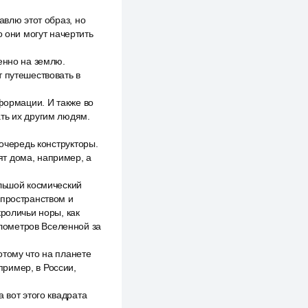
авлю этот образ, но
о они могут начертить
енно на землю.
т путешествовать в
формации. И также во
ть их другим людям.
 очередь конструкторы.
ят дома, например, а
ольшой космический
 пространством и
кроличьи норы, как
километров Вселенной за
отому что на планете
ример, в России,
 вот этого квадрата