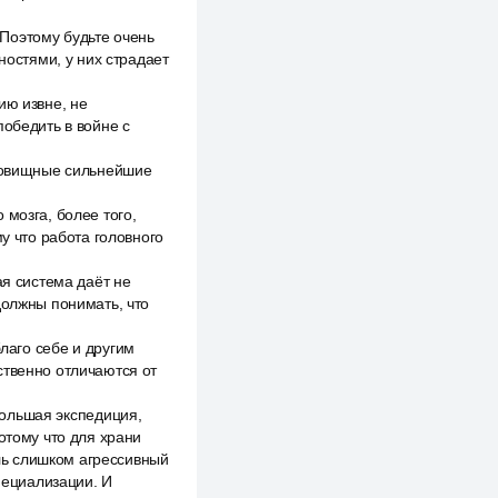
. Поэтому будьте очень
ностями, у них страдает
ию извне, не
победить в войне с
удовищные сильнейшие
мозга, более того,
му что работа головного
ая система даёт не
должны понимать, что
благо себе и другим
ственно отличаются от
 большая экспедиция,
отому что для храни
ль слишком агрессивный
специализации. И