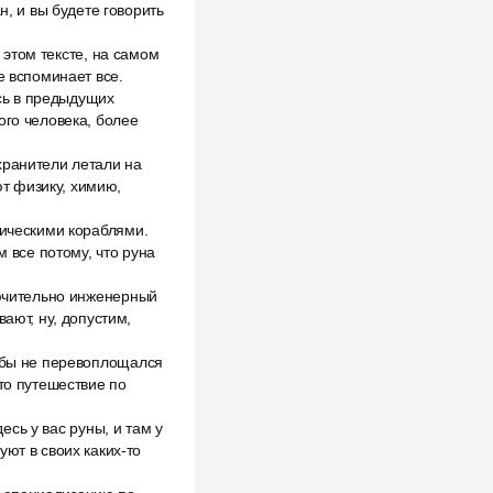
н, и вы будете говорить
в этом тексте, на самом
е вспоминает все.
ись в предыдущих
ого человека, более
хранители летали на
т физику, химию,
мическими кораблями.
все потому, что руна
лючительно инженерный
ают, ну, допустим,
й бы не перевоплощался
то путешествие по
есь у вас руны, и там у
ют в своих каких-то