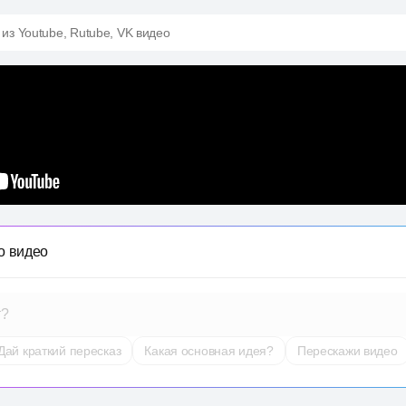
 из Youtube, Rutube, VK видео
о видео
т?
Дай краткий пересказ
Какая основная идея?
Перескажи видео