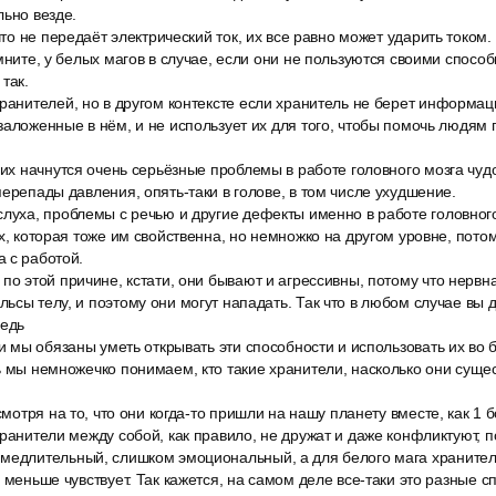
льно везде.
 что не передаёт электрический ток, их все равно может ударить током
мните, у белых магов в случае, если они не пользуются своими способ
так.
ранителей, но в другом контексте если хранитель не берет информац
заложенные в нём, и не использует их для того, чтобы помочь людям 
 них начнутся очень серьёзные проблемы в работе головного мозга ч
перепады давления, опять-таки в голове, в том числе ухудшение.
луха, проблемы с речью и другие дефекты именно в работе головного 
ах, которая тоже им свойственна, но немножко на другом уровне, пото
 с работой.
по этой причине, кстати, они бывают и агрессивны, потому что нервн
ьсы телу, и поэтому они могут нападать. Так что в любом случае вы 
редь
 и мы обязаны уметь открывать эти способности и использовать их во 
ь мы немножечко понимаем, кто такие хранители, насколько они суще
есмотря на то, что они когда-то пришли на нашу планету вместе, как 1
хранители между собой, как правило, не дружат и даже конфликтуют, п
медлительный, слишком эмоциональный, а для белого мага храните
н меньше чувствует. Так кажется, на самом деле все-таки это разные 