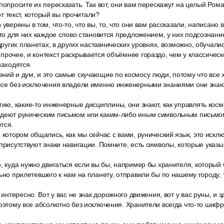
попросите их пересказать. Так вот, они вам перескажут на целый Рома
тот текст, который вы прочитали?
уверены в том, что-то, что вы, то, что они вам рассказали, написано 
, то для них каждое слово становится предложением, у них подсознани
 других планетах, в других наставнических уровнях, возможно, обучал
прочее, и контекст раскрывается объёмнее гораздо, чем у классическ
находятся.
ний и дум, и это самые скучающие по космосу люди, потому что все 
 все без исключения владели именно инженерными знаниями они знаю
гию, какие-то инженерные дисциплины, они знают, как управлять кос
адеют руническим письмом или каким-либо иным символьным письмом 
тся.
 котором общались, как мы сейчас с вами, рунический язык, это иск
присутствуют знаки навигации. Помните, есть символы, которые указыв
о, куда нужно двигаться если вы бы, например бы хранителя, которы
льно прилетевшего к нам на планету, отправили бы по нашему городу, 
 интересно. Вот у вас не знак дорожного движения, вот у вас руны, и зд
Поэтому все абсолютно без исключения. Хранители всегда что-то шифру