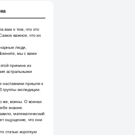
ка
а вам о том, что это
 Самое важное, что их
инарные люди,
Помните, мы с вами
 этой причине из
твия астральными
е наставники пришли к
 3 группы экспедиции.
но же, воины. О воинах
себе знание.
равило, математический
ает ощущение, что они
то статью короткую