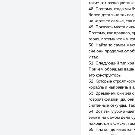
такие вот разноцветные
48
:
Поэтому, когда мы б
более детально так вот
на карте те самые, так с
49
:
Показать места силы
Поэтому, как правило, 
горах, потому что им хо
50
:
Найти то самое мест
сне они продолжают обу
Итак,
51
:
Следующий тип храни
Причём обращаю ваше в
это конструкторы.
52
:
Которые строят кос
корабль и направить в 
53
:
Временем они знают,
говорят физики, да, он
считанные секунды. Так 
54
:
Вот эти глубочайше
земля на самом деле с
находился в Омске, там
55
:
Плата, где имеется 