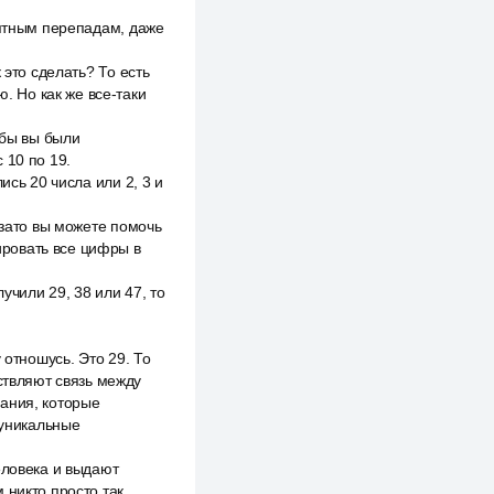
оятным перепадам, даже
 это сделать? То есть
 Но как же все-таки
обы вы были
 10 по 19.
ись 20 числа или 2, 3 и
 зато вы можете помочь
ировать все цифры в
учили 29, 38 или 47, то
 отношусь. Это 29. То
ствляют связь между
ания, которые
 уникальные
еловека и выдают
 никто просто так.