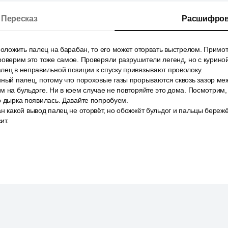
Пересказ
Расшифров
положить палец на барабан, то его может оторвать выстрелом. Примот
роверим это тоже самое. Проверяли разрушители легенд, но с куриной
лец в неправильной позиции к спуску привязывают проволоку.
иный палец, потому что пороховые газы прорываются сквозь зазор м
м на бульдоге. Ни в коем случае не повторяйте это дома. Посмотрим,
о дырка появилась. Давайте попробуем.
н какой вывод палец не оторвёт, но обожжёт бульдог и пальцы бережё
ит.