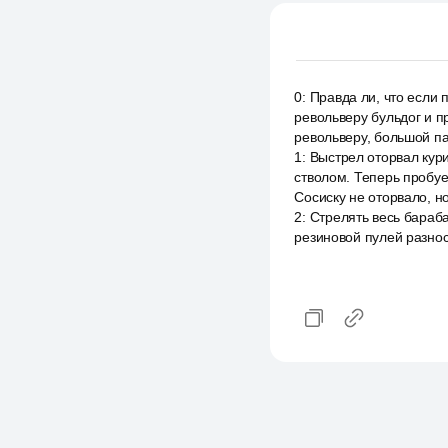
0
:
Правда ли, что если 
револьверу бульдог и п
револьверу, большой па
1
:
Выстрел оторвал кур
стволом. Теперь пробуе
Сосиску не оторвало, н
2
:
Стрелять весь бараба
резиновой пулей разнос