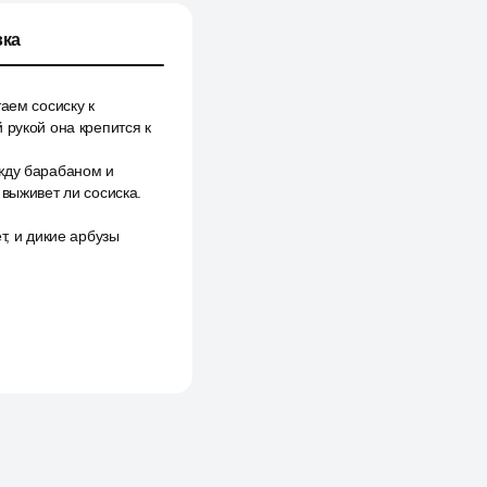
ка
аем сосиску к
 рукой она крепится к
ежду барабаном и
 выживет ли сосиска.
т, и дикие арбузы