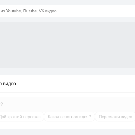
 из Youtube, Rutube, VK видео
о видео
т?
Дай краткий пересказ
Какая основная идея?
Перескажи видео