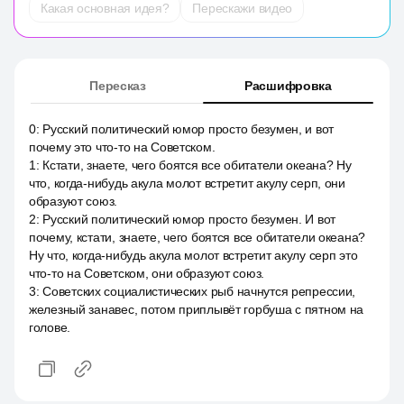
Какая основная идея?
Перескажи видео
Пересказ
Расшифровка
0
:
Русский политический юмор просто безумен, и вот
почему это что-то на Советском.
1
:
Кстати, знаете, чего боятся все обитатели океана? Ну
что, когда-нибудь акула молот встретит акулу серп, они
образуют союз.
2
:
Русский политический юмор просто безумен. И вот
почему, кстати, знаете, чего боятся все обитатели океана?
Ну что, когда-нибудь акула молот встретит акулу серп это
что-то на Советском, они образуют союз.
3
:
Советских социалистических рыб начнутся репрессии,
железный занавес, потом приплывёт горбуша с пятном на
голове.