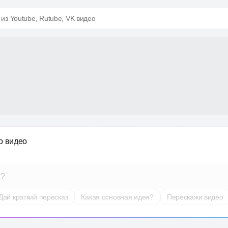
 из Youtube, Rutube, VK видео
о видео
т?
Дай краткий пересказ
Какая основная идея?
Перескажи видео