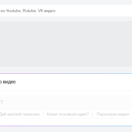
 из Youtube, Rutube, VK видео
о видео
т?
Дай краткий пересказ
Какая основная идея?
Перескажи видео