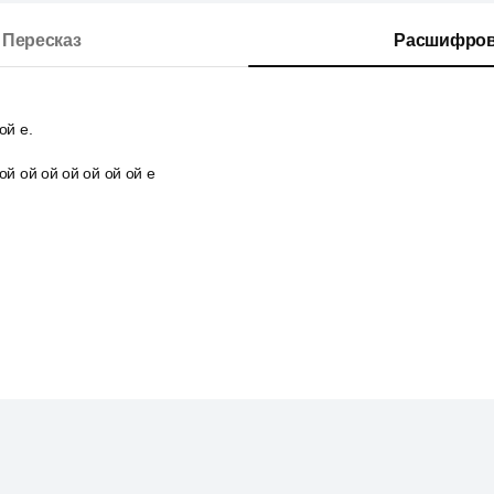
Пересказ
Расшифров
ой е.
ой ой ой ой ой ой ой е