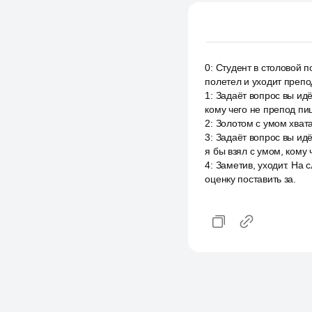
0
:
Студент в столовой по
полетел и уходит препо
1
:
Задаёт вопрос вы идёт
кому чего не препод пиш
2
:
Золотом с умом хватае
3
:
Задаёт вопрос вы идё
я бы взял с умом, кому 
4
:
Заметив, уходит. На 
оценку поставить за.