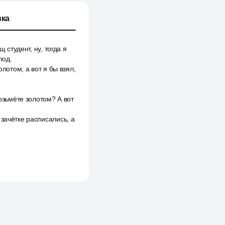
ка
 студент, ну, тогда я
под.
лотом, а вот я бы взял,
возьмёте золотом? А вот
зачётке расписались, а