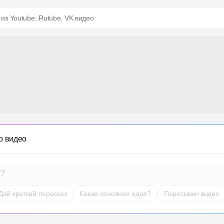
 из Youtube, Rutube, VK видео
о видео
т?
Дай краткий пересказ
Какая основная идея?
Перескажи видео