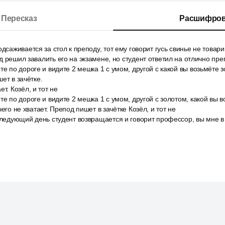
Пересказ
Расшифров
дсаживается за стол к преподу, тот ему говорит гусь свинье не товарищ
д решил завалить его на экзамене, но студент ответил на отлично пре
е по дороге и видите 2 мешка 1 с умом, другой с какой вы возьмёте зо
ет в зачётке.
т. Козёл, и тот не
те по дороге и видите 2 мешка 1 с умом, другой с золотом, какой вы 
чего не хватает. Препод пишет в зачётке Козёл, и тот не
следующий день студент возвращается и говорит профессор, вы мне в 