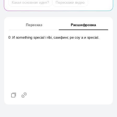
Какая основная идея?
Перескажи видео
Пересказ
Расшифровка
0
:
И something special i ribi, самфинг, ре соу а и special.