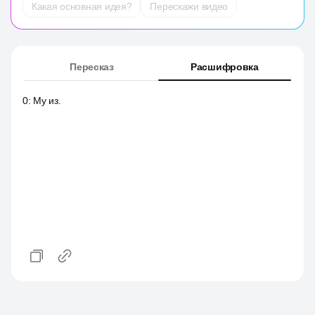
Какая основная идея?
Перескажи видео
Пересказ
Расшифровка
0
:
My из.