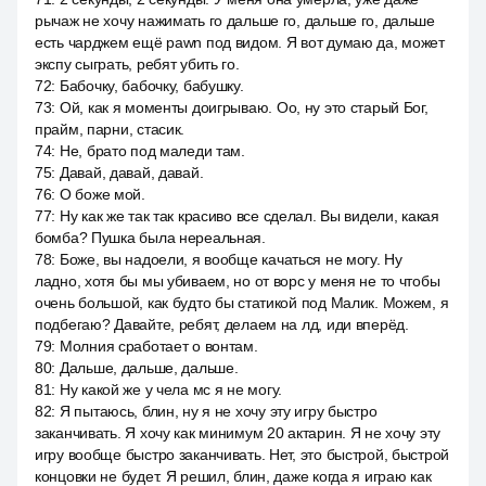
рычаж не хочу нажимать го дальше го, дальше го, дальше
есть чарджем ещё pawn под видом. Я вот думаю да, может
экспу сыграть, ребят убить го.
72
:
Бабочку, бабочку, бабушку.
73
:
Ой, как я моменты доигрываю. Оо, ну это старый Бог,
прайм, парни, стасик.
74
:
Не, брато под маледи там.
75
:
Давай, давай, давай.
76
:
О боже мой.
77
:
Ну как же так так красиво все сделал. Вы видели, какая
бомба? Пушка была нереальная.
78
:
Боже, вы надоели, я вообще качаться не могу. Ну
ладно, хотя бы мы убиваем, но от ворс у меня не то чтобы
очень большой, как будто бы статикой под Малик. Можем, я
подбегаю? Давайте, ребят, делаем на лд, иди вперёд.
79
:
Молния сработает о вонтам.
80
:
Дальше, дальше, дальше.
81
:
Ну какой же у чела мс я не могу.
82
:
Я пытаюсь, блин, ну я не хочу эту игру быстро
заканчивать. Я хочу как минимум 20 актарин. Я не хочу эту
игру вообще быстро заканчивать. Нет, это быстрой, быстрой
концовки не будет. Я решил, блин, даже когда я играю как