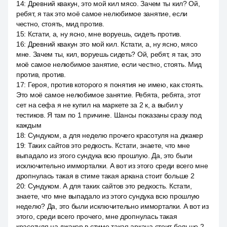
14
:
Древний квакун, это мой кил мясо. Зачем ты кил? Ой,
ребят, я так это моё самое нелюбимое занятие, если
честно, стоять, мид против.
15
:
Кстати, а, ну ясно, мне воруешь, сидеть против.
16
:
Древний квакун это мой кил. Кстати, а, ну ясно, мясо
мне. Зачем ты, кил, воруешь сидеть? Ой, ребят, я так, это
моё самое нелюбимое занятие, если честно, стоять. Мид
против, против.
17
:
Героя, против которого я понятия не имею, как стоять.
Это моё самое нелюбимое занятие. Ребята, ребята, этот
сет на сефа я не купил на маркете за 2 к, а выбил у
тестиков. Я там по 1 причине. Шансы показаны сразу под
каждым
18
:
Сундуком, а для неделю прочего красотуля на джакер
19
:
Таких сайтов это редкость. Кстати, знаете, что мне
выпадало из этого сундука всю прошлую. Да, это были
исключительно имморталки. А вот из этого среди всего мне
дропнулась такая в стиме такая аркана стоит больше 2
20
:
Сундуком. А для таких сайтов это редкость. Кстати,
знаете, что мне выпадало из этого сундука всю прошлую
неделю? Да, это были исключительно имморталки. А вот из
этого, среди всего прочего, мне дропнулась такая
красотуля на джакер в стиме такая аркана стоит больше 2