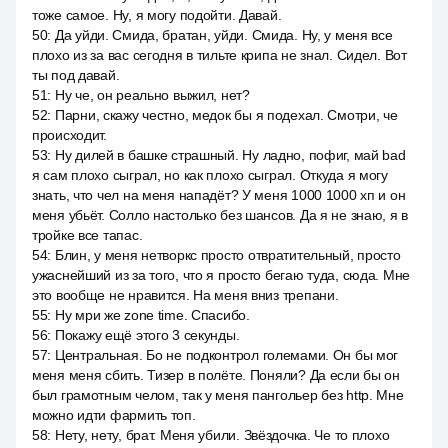
тоже самое. Ну, я могу подойти. Давай.
50
:
Да уйди. Смида, братан, уйди. Смида. Ну, у меня все
плохо из за вас сегодня в тильте крипа не знал. Сидел. Вот
ты под давай.
51
:
Ну че, он реально выжил, нет?
52
:
Парни, скажу честно, медок бы я подехал. Смотри, че
происходит.
53
:
Ну дилей в башке страшный. Ну ладно, пофиг, май bad
я сам плохо сыграл, но как плохо сыграл. Откуда я могу
знать, что чел на меня нападёт? У меня 1000 1000 хп и он
меня убьёт. Солло настолько без шансов. Да я не знаю, я в
тройке все тапас.
54
:
Блин, у меня нетворкс просто отвратительный, просто
ужаснейший из за того, что я просто бегаю туда, сюда. Мне
это вообще не нравится. На меня вниз трепани.
55
:
Ну мри же zone time. Спасибо.
56
:
Покажу ещё этого 3 секунды.
57
:
Центральная. Бо не подконтрол големами. Он бы мог
меня меня сбить. Тизер в полёте. Поняли? Да если бы он
был грамотным челом, так у меня пангольер без http. Мне
можно идти фармить топ.
58
:
Нету, нету, брат. Меня убили. Звёздочка. Че то плохо