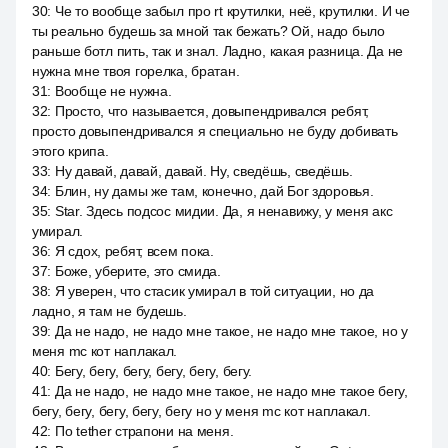
30
:
Че то вообще забыл про rt крутилки, неё, крутилки. И че
ты реально будешь за мной так бежать? Ой, надо было
раньше ботл пить, так и знал. Ладно, какая разница. Да не
нужна мне твоя горелка, братан.
31
:
Вообще не нужна.
32
:
Просто, что называется, довыпендривался ребят,
просто довыпендривался я специально не буду добивать
этого крипа.
33
:
Ну давай, давай, давай. Ну, сведёшь, сведёшь.
34
:
Блин, ну дамы же там, конечно, дай Бог здоровья.
35
:
Star. Здесь подсос мидии. Да, я ненавижу, у меня акс
умирал.
36
:
Я сдох, ребят, всем пока.
37
:
Боже, уберите, это смида.
38
:
Я уверен, что стасик умирал в той ситуации, но да
ладно, я там не будешь.
39
:
Да не надо, не надо мне такое, не надо мне такое, но у
меня mc кот наплакал.
40
:
Бегу, бегу, бегу, бегу, бегу, бегу.
41
:
Да не надо, не надо мне такое, не надо мне такое бегу,
бегу, бегу, бегу, бегу, бегу но у меня mc кот наплакал.
42
:
По tether страпони на меня.