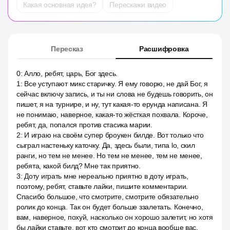
Какая основная идея?
Перескажи видео
Пересказ
Расшифровка
0
:
Алло, ребят, царь, Бог здесь.
1
:
Все уступают микс старичку. Я ему говорю, не дай Бог, я
сейчас включу запись, и ты ни слова не будешь говорить, он
пишет, я на турнире, и ну, тут какая-то ерунда написана. Я
не понимаю, наверное, какая-то жёсткая похвала. Короче,
ребят, да, попался против стасика марии.
2
:
И играю на своём супер броукен билде. Вот только что
сыграл настеньку каточку. Да, здесь были, типа lo, скил
ранги, но тем не менее. Но тем не менее, тем не менее,
ребята, какой билд? Мне так приятно.
3
:
Доту играть мне нереально приятно в доту играть,
поэтому, ребят, ставьте лайки, пишите комментарии.
Спасибо большое, что смотрите, смотрите обязательно
ролик до конца. Так он будет больше ззалетать. Конечно,
вам, наверное, похуй, насколько он хорошо залетит, но хотя
бы лайки ставьте, вот кто смотрит до конца вообще вас.