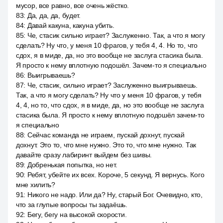
мусор, все равно, все очень жёстко.
83
:
Да, да, да, будет.
84
:
Давай какуна, какуна убить.
85
:
Че, стасик сильно играет? Заслуженно. Так, а что я могу
сделать? Ну что, у меня 10 фрагов, у тебя 4, 4. Но то, что
сдох, я в миде, да, но это вообще не заслуга стасика была.
Я просто к нему вплотную подошёл. Зачем-то я специально
86
:
Выигрываешь?
87
:
Че, стасик, сильно играет? Заслуженно выигрываешь.
Так, а что я могу сделать? Ну что у меня 10 фрагов, у тебя
4, 4, но то, что сдох, я в миде, да, но это вообще не заслуга
стасика была. Я просто к нему вплотную подошёл зачем-то
я специально
88
:
Сейчас команда не играем, пускай дохнут, пускай
дохнут. Это то, что мне нужно. Это то, что мне нужно. Так
давайте сразу лабиринт выйдем без шивы.
89
:
Добренькая попытка, но нет.
90
:
Ребят, убейте их всех. Короче, 5 секунд. Я вернусь. Кого
мне хилить?
91
:
Никого не надо. Или да? Ну, старый Бог. Очевидно, кто,
что за глупые вопросы ты задаёшь.
92
:
Бегу, бегу на высокой скорости.