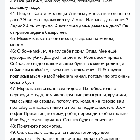
43
:
Все реально, моя бэт, прости, пожалуйста. Goto
малышку надо.
44
:
Пойдёт. Кстати, молодцы. А почему мне за него денег не
дало? Я же его надамажил еу. И мне. Или мне дало денег?
Ладно? А он от крипо. А вот почему мне денег не дало? Он
от крипов задана базару нет.
45
:
Можем как santa чего поела, сыграем на можем,
можем.
46
:
О боже мой, ну я игру себе порчу. Этим. Мне ещё
курьера не убил. Да, god неприятно. Ребят, всем привет.
Сейчас это видео напоминание будет в каждом ролике, и
сейчас вы поймёте, в чем оно заключается. Ребят нужно
подписываться на мой telegram канал, потому что это очень
сильно бусит.
47
:
Мораль записывать вам видосы. Вот обязательно
переходите туда, там часто крупные розыгрыши, кружочки,
там ссылки на стримы, потому что, когда я не говорю вам
про telegram канал, никто на неё не подписывается. Всем
пофиг. Прикиньте, поэтому, ребят, переходите обязательно.
Мне будет очень приятно. Ссылка будет в описании.
48
:
Приятного просмотра.
49
:
Ой, стасик, стасик, да ты надоел этой ерундой
заниматься. Ну ладно, я, по сути же, делаю абсолютно