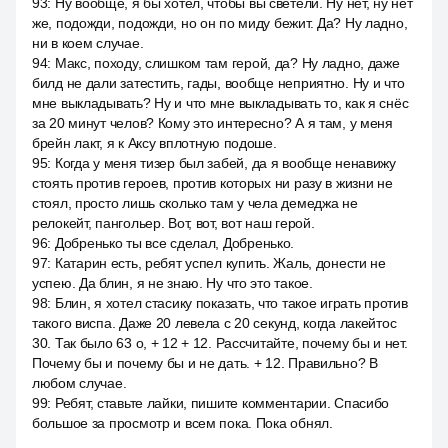
93
:
Ну вообще, я бы хотел, чтобы вы светели. Ну нет, ну нет
же, подожди, подожди, но он по миду бежит. Да? Ну ладно,
ни в коем случае.
94
:
Макс, походу, слишком там герой, да? Ну ладно, даже
билд не дали затестить, гады, вообще неприятно. Ну и что
мне выкладывать? Ну и что мне выкладывать то, как я снёс
за 20 минут челов? Кому это интересно? А я там, у меня
брейн лакт, я к Аксу вплотную подоше.
95
:
Когда у меня тизер был забей, да я вообще ненавижу
стоять против героев, против которых ни разу в жизни не
стоял, просто лишь сколько там у чела демеджа не
релокейт, пангольер. Вот, вот, вот наш герой.
96
:
Добренько ты все сделал, Добренько.
97
:
Катарин есть, ребят успел купить. Жаль, донести не
успею. Да блин, я не знаю. Ну что это такое.
98
:
Блин, я хотел стасику показать, что такое играть против
такого виспа. Даже 20 левела с 20 секунд, когда лакейтос
30. Так было 63 о, + 12 + 12. Рассчитайте, почему бы и нет.
Почему бы и почему бы и не дать. + 12. Правильно? В
любом случае.
99
:
Ребят, ставьте лайки, пишите комментарии. Спасибо
большое за просмотр и всем пока. Пока обнял.