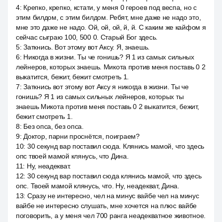
4
:
Крепко, крепко, кстати, у меня 0 героев под веспа, но с
этим билдом, с этим билдом. Ребят, мне даже не надо это,
мне это даже не надо. Ой, ой, ой, й, й. С каким же кайфом я
сейчас сыграю 100, 500 0. Старый Бог здесь.
5
:
Заткнись. Вот этому вот Аксу. Я, знаешь.
6
:
Никогда в жизни. Ты че гонишь? Я 1 из самых сильных
лейнеров, которых знаешь. Микота против меня поставь 0 2
выкатится, бежит, бежит смотреть 1.
7
:
Заткнись вот этому вот Аксу я никогда в жизни. Ты че
гонишь? Я 1 из самых сильных лейнеров, которых ты
знаешь Микота против меня поставь 0 2 выкатится, бежит,
бежит смотреть 1.
8
:
Без опса, без опса.
9
:
Доктор, парни проснётся, поиграем?
10
:
30 секунд вар поставил сюда. Клянись мамой, что здесь
опс твоей мамой клянусь, что Дина.
11
:
Ну, неадекват.
12
:
30 секунд вар поставил сюда клянись мамой, что здесь
опс. Твоей мамой клянусь, что. Ну, неадекват, Дина.
13
:
Сразу не интересно, чел на минус вайбе чел на минус
вайбе не интересно слушать, мне хочется на плюс вайбе
поговорить, а у меня чел 700 ранга неадекватное животное.