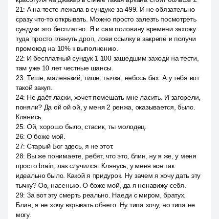
21
:
А на тесте лежала в сундуке за 499. И не обязательно
сразу что-то открывать. Можно просто залезть посмотреть
сундуки это бесплатно. Я и сам половину времени захожу
туда просто глянуть дроп, лови ссылку в закрепе и получи
промокод на 10% к выполнению.
22
:
И бесплатный сундук 1 100 зашедшим заходи на тести,
там уже 10 лет честные шансы.
23
:
Тише, маленький, тише, тычка, небось бах. А у тебя вот
такой закуп.
24
:
Не даёт ласки, хочет помешать мне ласить. И загорели,
поняли? Да ой ой ой, у меня 2 ренжа, оказывается, было.
Клянись.
25
:
Ой, хорошо было, стасик, ты молодец.
26
:
О боже мой.
27
:
Старый Бог здесь, я не этот.
28
:
Вы же понимаете, ребят, что это, блин, ну я же, у меня
просто brain, лак случился. Клянусь, у меня все так
идеально было. Какой я придурок. Ну зачем я хочу дать эту
тычку? Оо, насенько. О боже мой, да я ненавижу себя.
29
:
За вот эту смерть реально. Наеди с миром, братух.
Блин, я не хочу взрывать обнего. Ну типа хочу, но типа не
могу.