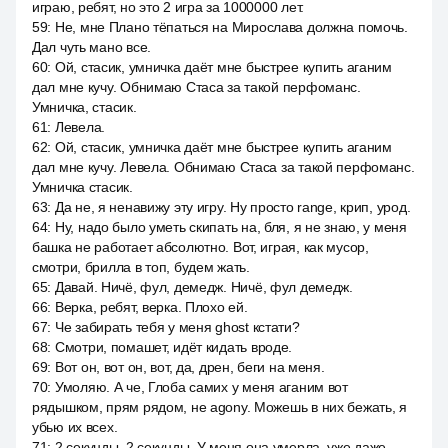
играю, ребят, но это 2 игра за 1000000 лет.
59
:
Не, мне Плано тёпаться на Мирослава должна помочь.
Дал чуть мано все.
60
:
Ой, стасик, умничка даёт мне быстрее купить аганим
дал мне кучу. Обнимаю Стаса за такой перфоманс.
Умничка, стасик.
61
:
Левела.
62
:
Ой, стасик, умничка даёт мне быстрее купить аганим
дал мне кучу. Левела. Обнимаю Стаса за такой перфоманс.
Умничка стасик.
63
:
Да не, я ненавижу эту игру. Ну просто range, крип, урод.
64
:
Ну, надо было уметь скипать на, бля, я не знаю, у меня
башка не работает абсолютно. Вот, играя, как мусор,
смотри, брилла в топ, будем жать.
65
:
Давай. Ничё, фул, демедж. Ничё, фул демедж.
66
:
Верка, ребят, верка. Плохо ей.
67
:
Че забирать тебя у меня ghost кстати?
68
:
Смотри, помашет, идёт кидать вроде.
69
:
Вот он, вот он, вот, да, дрен, беги на меня.
70
:
Умоляю. А че, Глоба самих у меня аганим вот
рядышком, прям рядом, не agony. Можешь в них бежать, я
убью их всех.
71
:
2 секунды, 2 секунды. У меня она умерла, уже даже