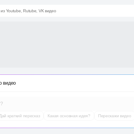
 из Youtube, Rutube, VK видео
о видео
т?
Дай краткий пересказ
Какая основная идея?
Перескажи видео