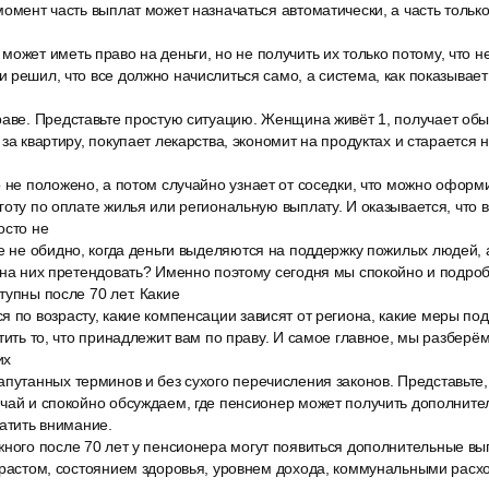
момент часть выплат может назначаться автоматически, а часть только
ожет иметь право на деньги, но не получить их только потому, что не
 решил, что все должно начислиться само, а система, как показывает 
раве. Представьте простую ситуацию. Женщина живёт 1, получает об
за квартиру, покупает лекарства, экономит на продуктах и старается н
 не положено, а потом случайно узнает от соседки, что можно оформ
готу по оплате жилья или региональную выплату. И оказывается, что в
осто не
е не обидно, когда деньги выделяются на поддержку пожилых людей, 
 на них претендовать? Именно поэтому сегодня мы спокойно и подроб
тупны после 70 лет. Какие
 по возрасту, какие компенсации зависят от региона, какие меры по
стить то, что принадлежит вам по праву. И самое главное, мы разберё
их
путанных терминов и без сухого перечисления законов. Представьте,
чай и спокойно обсуждаем, где пенсионер может получить дополнител
ратить внимание.
жного после 70 лет у пенсионера могут появиться дополнительные вы
зрастом, состоянием здоровья, уровнем дохода, коммунальными расх