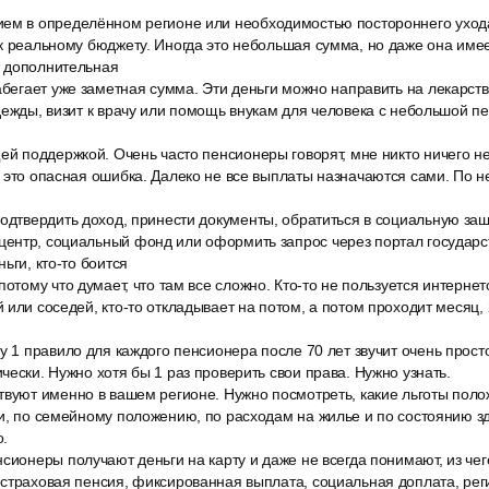
ем в определённом регионе или необходимостью постороннего ухода
к реальному бюджету. Иногда это небольшая сумма, но даже она имее
 дополнительная
абегает уже заметная сумма. Эти деньги можно направить на лекарства
дежды, визит к врачу или помощь внукам для человека с небольшой п
ей поддержкой. Очень часто пенсионеры говорят, мне никто ничего не
о это опасная ошибка. Далеко не все выплаты назначаются сами. По 
одтвердить доход, принести документы, обратиться в социальную защ
ентр, социальный фонд или оформить запрос через портал государст
ьги, кто-то боится
потому что думает, что там все сложно. Кто-то не пользуется интернет
 или соседей, кто-то откладывает на потом, а потом проходит месяц, 
у 1 правило для каждого пенсионера после 70 лет звучит очень просто
чески. Нужно хотя бы 1 раз проверить свои права. Нужно узнать.
твуют именно в вашем регионе. Нужно посмотреть, какие льготы полож
ти, по семейному положению, по расходам на жилье и по состоянию з
о.
сионеры получают деньги на карту и даже не всегда понимают, из че
страховая пенсия, фиксированная выплата, социальная доплата, рег