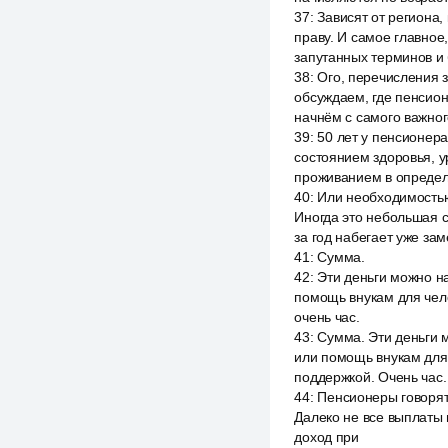
37
:
Зависят от региона,
праву. И самое главное
запутанных терминов и 
38
:
Ого, перечисления з
обсуждаем, где пенсион
начнём с самого важног
39
:
50 лет у пенсионера
состоянием здоровья, 
проживанием в определ
40
:
Или необходимостью
Иногда это небольшая 
за год набегает уже зам
41
:
Сумма.
42
:
Эти деньги можно на
помощь внукам для чел
очень час.
43
:
Сумма. Эти деньги м
или помощь внукам для 
поддержкой. Очень час.
44
:
Пенсионеры говорят,
Далеко не все выплаты
доход при