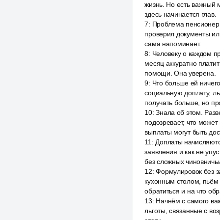
жизнь. Но есть важный 
здесь начинается глав.
7
:
Проблема пенсионер м
проверил документы или
сама напоминает.
8
:
Человеку о каждом п
месяц аккуратно платит 
помощи. Она уверена.
9
:
Что больше ей ничего
социальную доплату, ль
получать больше, но пр
10
:
Знала об этом. Разв
подозревает, что может
выплаты могут быть дос
11
:
Доплаты начисляются
заявления и как не упу
без сложных чиновничь
12
:
Формулировок без за
кухонным столом, пьём 
обратиться и на что об
13
:
Начнём с самого ва
льготы, связанные с во