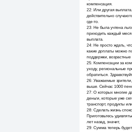
компенсация.
22
:
Или другая выплата.
действительно случаютс
где-то.
23
:
Не была учтена льго
приходить каждый месяц
выплата.
24
:
Не просто ждать, чт
какие доплаты можно п
поддержки, возрастные 
25
:
Компенсации за ком
уходу, региональные пр
обратиться. Здравствуйт
26
:
Уважаемые зрители, 
выше. Сейчас 1000 пен
27
:
О которых многие д
деньги, которые уже се
транспорт, продукты ил
28
:
Сделать жизнь спок
Приготовьтесь удивлять
лет назад, значит,
29
:
Сумма теперь будет