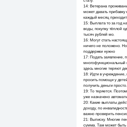
стату.
14
:
Ветерана проживани
может давать прибавку 
каждый месяц приходит
15
:
Выплата то за год н
воды, покупку тёплой о
тысяч рублей мо.
16
:
Могут стать настоящ
ничего не положено. Н
поддержки нужно
17
:
Подать заявление, п
многофункциональный ц
здесь многие теряют ден
18
:
Идти в учреждение, 
просить помощи у детей
получить деньги просто.
19
:
То теряется. Поэтом
уже назначено автомати
20
:
Какие выплаты дейс
доходу, по инвалиднос
важно проверить пенси
21
:
Выписку. Многие пен
сумма. Там может быть 