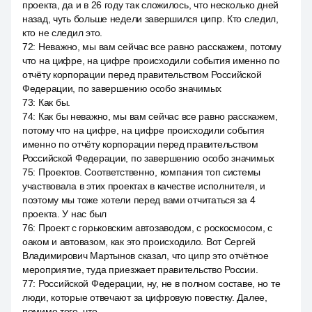
проекта, да и в 26 году так сложилось, что несколько дней
назад, чуть больше недели завершился ципр. Кто следил,
кто не следил это.
72
:
Неважно, мы вам сейчас все равно расскажем, потому
что на цифре, на цифре происходили события именно по
отчёту корпорации перед правительством Российской
Федерации, по завершению особо значимых
73
:
Как бы.
74
:
Как бы неважно, мы вам сейчас все равно расскажем,
потому что на цифре, на цифре происходили события
именно по отчёту корпорации перед правительством
Российской Федерации, по завершению особо значимых
75
:
Проектов. Соответственно, компания топ системы
участвовала в этих проектах в качестве исполнителя, и
поэтому мы тоже хотели перед вами отчитаться за 4
проекта. У нас был
76
:
Проект с горьковским автозаводом, с роскосмосом, с
оаком и автовазом, как это происходило. Вот Сергей
Владимирович Мартынов сказал, что ципр это отчётное
мероприятие, туда приезжает правительство России.
77
:
Российской Федерации, ну, не в полном составе, но те
люди, которые отвечают за цифровую повестку. Далее,
помимо того, что