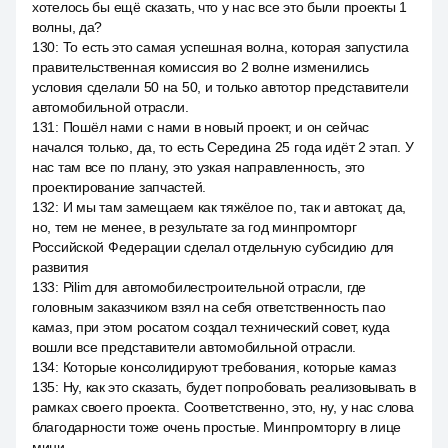
хотелось бы ещё сказать, что у нас все это были проекты 1
волны, да?
130
:
То есть это самая успешная волна, которая запустила
правительственная комиссия во 2 волне изменились
условия сделали 50 на 50, и только автотор представители
автомобильной отрасли.
131
:
Пошёл нами с нами в новый проект, и он сейчас
начался только, да, то есть Середина 25 года идёт 2 этап. У
нас там все по плану, это узкая направленность, это
проектирование запчастей.
132
:
И мы там замещаем как тяжёлое по, так и автокат, да,
но, тем не менее, в результате за год минпромторг
Российской Федерации сделал отдельную субсидию для
развития
133
:
Pilim для автомобилестроительной отрасли, где
головным заказчиком взял на себя ответственность пао
камаз, при этом росатом создал технический совет, куда
вошли все представители автомобильной отрасли.
134
:
Которые консолидируют требования, которые камаз
135
:
Ну, как это сказать, будет попробовать реализовывать в
рамках своего проекта. Соответственно, это, ну, у нас слова
благодарности тоже очень простые. Минпромторгу в лице
мини.