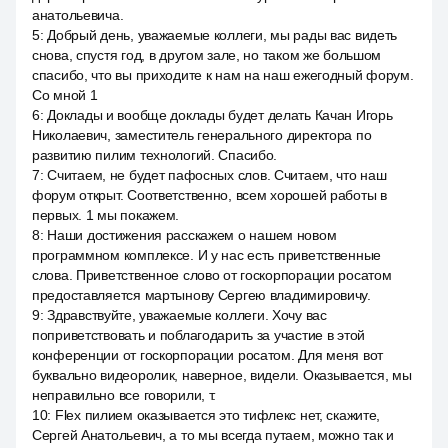
анатольевича.
5
:
Добрый день, уважаемые коллеги, мы рады вас видеть
снова, спустя год, в другом зале, но таком же большом
спасибо, что вы приходите к нам на наш ежегодный форум.
Со мной 1
6
:
Доклады и вообще доклады будет делать Качан Игорь
Николаевич, заместитель генерального директора по
развитию пилим технологий. Спасибо.
7
:
Считаем, не будет пафосных слов. Считаем, что наш
форум открыт. Соответственно, всем хорошей работы в
первых. 1 мы покажем.
8
:
Наши достижения расскажем о нашем новом
программном комплексе. И у нас есть приветственные
слова. Приветственное слово от госкорпорации росатом
предоставляется мартынову Сергею владимировичу.
9
:
Здравствуйте, уважаемые коллеги. Хочу вас
поприветствовать и поблагодарить за участие в этой
конференции от госкорпорации росатом. Для меня вот
буквально видеоролик, наверное, видели. Оказывается, мы
неправильно все говорили, т.
10
:
Flex пилием оказывается это тифлекс нет, скажите,
Сергей Анатольевич, а то мы всегда путаем, можно так и