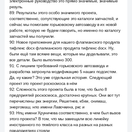
электронные руководство это прямо значимые, значимые
резуль.
89
:
Результаты этого особо значимого проекта,
соответственно, сопутствующие это каталоги запчастей, и
сейчас мы помогаем горьковскому автозаводу в их новой
работе, которую не будем говорить, но именно по каталогу
запчастей мы получили.
90
:
Новое приложение для нашего флагманского продукта
тифлекс docx флагманского продукта тифлекс docx. Ну,
были ещё там всякие вещи, которые мы доделывали, это
все детали. Было выполнено 300.
91
:
С лишним требований горьковского автозавода и
разработка затронула модификацию 5 наших подсистем.
Да, ну какие? Это уже отдельная история. Следующий
проект это проект роскосмоса в нём
92
:
Сложность этого проекта была в том, что было 8
предприятий роскосмоса, достаточно крупных. Они вот тут
перечислены ркк энергии, Решетнев, кбхм, снимаш,
энергомаш, нпо имени Лавочкина, ркс и
93
:
Нпц имени Хруничева соответственно, в чем был вызов
этого проекта? В том, что мы замещали всю линейку
иностранного по тяжёлого класса на разных на разных
предприятиях стояли