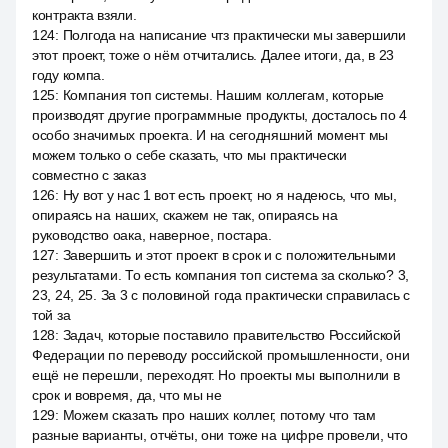
контракта взяли.
124
:
Полгода на написание чтз практически мы завершили
этот проект, тоже о нём отчитались. Далее итоги, да, в 23
году компа.
125
:
Компания топ системы. Нашим коллегам, которые
производят другие программные продукты, досталось по 4
особо значимых проекта. И на сегодняшний момент мы
можем только о себе сказать, что мы практически
совместно с заказ
126
:
Ну вот у нас 1 вот есть проект, но я надеюсь, что мы,
опираясь на наших, скажем не так, опираясь на
руководство оака, наверное, постара.
127
:
Завершить и этот проект в срок и с положительными
результатами. То есть компания топ система за сколько? 3,
23, 24, 25. За 3 с половиной года практически справилась с
той за
128
:
Задач, которые поставило правительство Российской
Федерации по переводу российской промышленности, они
ещё не перешли, переходят. Но проекты мы выполнили в
срок и вовремя, да, что мы не
129
:
Можем сказать про наших коллег, потому что там
разные варианты, отчёты, они тоже на цифре провели, что