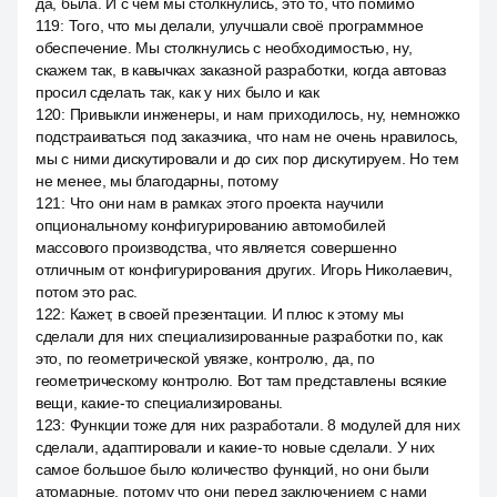
да, была. И с чем мы столкнулись, это то, что помимо
119
:
Того, что мы делали, улучшали своё программное
обеспечение. Мы столкнулись с необходимостью, ну,
скажем так, в кавычках заказной разработки, когда автоваз
просил сделать так, как у них было и как
120
:
Привыкли инженеры, и нам приходилось, ну, немножко
подстраиваться под заказчика, что нам не очень нравилось,
мы с ними дискутировали и до сих пор дискутируем. Но тем
не менее, мы благодарны, потому
121
:
Что они нам в рамках этого проекта научили
опциональному конфигурированию автомобилей
массового производства, что является совершенно
отличным от конфигурирования других. Игорь Николаевич,
потом это рас.
122
:
Кажет, в своей презентации. И плюс к этому мы
сделали для них специализированные разработки по, как
это, по геометрической увязке, контролю, да, по
геометрическому контролю. Вот там представлены всякие
вещи, какие-то специализированы.
123
:
Функции тоже для них разработали. 8 модулей для них
сделали, адаптировали и какие-то новые сделали. У них
самое большое было количество функций, но они были
атомарные, потому что они перед заключением с нами