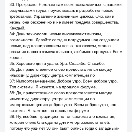
33
:
Прекрасно. Я желаю вам всем познакомиться с нашими
результатами труда, поучаствовать в разработке новых
требований. Управление жизненным циклом. Оно, как и
жизнь, она бесконечно и не имеет предела совершенства.
Каждый.
34
:
День технологии, новые выскакивают вызовы,
возможности. Давайте сегодня потрудимся над созданием
новых, над планированием новых, так скажем, этапов
развития нашего замечательного, любимого продукта. Всем
хорош.
35
:
Хорошего дня и удачи. Ура. Спасибо. Спасибо.
36
:
Да, приветственное слово предоставляется масуку
ильсовичу, директору центра компетенции по
37
:
Импортозамещению. Доброе утро. Всем доброе утро.
Топ системы. Я кажется, на прошлом форуме.
38
:
Да, приветственное слово предоставляется масуку
ильсовичу, директору центра компетенции по
импортозамещению доброе утро. Всем доброе утро, топ
системы. Я, кажется, на прошлом форуме.
39
:
Ну, вообще, традиционно топ система это компания,
которая очень благодатна для импортозаместителей,
потому что уже лет 30 они бьют, бились тогда с западными