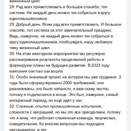
жизненный цикл.
28
:
Рад всех приветствовать и большое спасибо, топ
система. Не каждый день можно так собраться в кругу
единомышленников.
29
:
Добрый день. Всем рад всех приветствовать. И большое
спасибо, топ система за этот замечательный праздник.
Ведь, наверное, не каждый день можно так собраться в
кругу единомышленников, пообсуждать нашу любимую
тему жизненный цикл.
30
:
На этом ежегодном мероприятии мы регулярно
рассматриваем результаты проделанной работы и
формируем планы на будущее развитие. В 2023 году
компания оак пао оак вошла
31
:
Особо значимый проект, на котором мы уже трудимся. 3
года было сформулировано 2000 требований, они
реализованы, это было непросто, я вам скажу честно,
потому я подключился в конце. Это был, наверное, самый
интересный период, он ещё идёт у нас
32
:
Сложные, опытно промышленные испытания,
сложности с миграцией, но мы это все преодолеем, потому
что я вижу, что работает слаженная команда, творческая,
созидательная. Ко многим вопросам мы подходим
нестандартно, и это