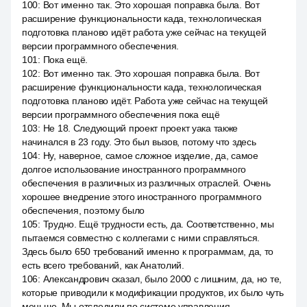
100
:
Вот именно так. Это хорошая поправка была. Вот
расширение функциональности када, технологическая
подготовка планово идёт работа уже сейчас на текущей
версии программного обеспечения.
101
:
Пока ещё.
102
:
Вот именно так. Это хорошая поправка была. Вот
расширение функциональности када, технологическая
подготовка планово идёт. Работа уже сейчас на текущей
версии программного обеспечения пока ещё
103
:
Не 18. Следующий проект проект уака также
начинался в 23 году. Это был вызов, потому что здесь
104
:
Ну, наверное, самое сложное изделие, да, самое
долгое использование иностранного программного
обеспечения в различных из различных отраслей. Очень
хорошее внедрение этого иностранного программного
обеспечения, поэтому было
105
:
Трудно. Ещё трудности есть, да. Соответственно, мы
пытаемся совместно с коллегами с ними справляться.
Здесь было 650 требований именно к программам, да, то
есть всего требований, как Анатолий.
106
:
Александрович сказал, было 2000 с лишним, да, но те,
которые приводили к модификации продуктов, их было чуть
меньше. Мы отследили по системе управления