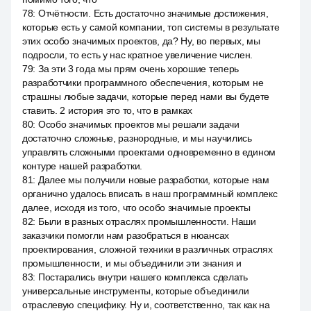
78
:
Отчётности. Есть достаточно значимые достижения,
которые есть у самой компании, топ системы в результате
этих особо значимых проектов, да? Ну, во первых, мы
подросли, то есть у нас кратное увеличение числен.
79
:
За эти 3 года мы прям очень хорошие теперь
разработчики программного обеспечения, которым не
страшны любые задачи, которые перед нами вы будете
ставить. 2 история это то, что в рамках
80
:
Особо значимых проектов мы решали задачи
достаточно сложные, разнородные, и мы научились
управлять сложными проектами одновременно в едином
контуре нашей разработки.
81
:
Далее мы получили новые разработки, которые нам
органично удалось вписать в наш программный комплекс
далее, исходя из того, что особо значимые проекты
82
:
Были в разных отраслях промышленности. Наши
заказчики помогли нам разобраться в нюансах
проектирования, сложной техники в различных отраслях
промышленности, и мы объединили эти знания и
83
:
Постарались внутри нашего комплекса сделать
универсальные инструменты, которые объединили
отраслевую специфику. Ну и, соответственно, так как на