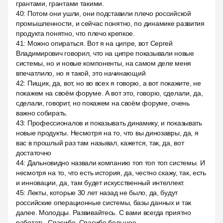
грантами, грантами такими.
40
:
Потом они ушли, они подставили плечо российской
промышленности, и сейчас понятно, по динамике развития
продукта понятно, что плечо крепкое.
41
:
Можно опираться. Вот я на ципре, вот Сергей
Владимирович говорил, что на ципре показывали новые
системы, но и новые компоненты, на самом деле меня
впечатлило, но я такой, это начинающий
42
:
Пищик, да, вот, но во всех я говорю, а вот покажите, не
покажем на своём форуме. А вот это, говорю, сделали, да,
сделали, говорит, но покажем на своём форуме, очень
важно собирать.
43
:
Профессионалов и показывать динамику, и показывать
новые продукты. Несмотря на то, что вы динозавры, да, я
вас в прошлый раз там называл, кажется, так, да, вот
достаточно
44
:
Дальновидно назвали компанию топ топ топ системы. И
несмотря на то, что есть история, да, честно скажу, так, есть
и инновации, да, там будет искусственный интеллект.
45
:
Лекты, которые 30 лет назад не было, да, будут
российские операционные системы, базы данных и так
далее. Молодцы. Развивайтесь. С вами всегда приятно
работать. Спасибо. Спасибо большое.