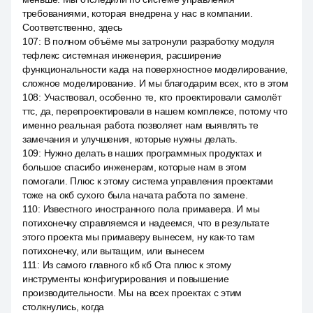
требованиями, которая внедрена у нас в компании.
Соответственно, здесь
107
:
В полном объёме мы затронули разработку модуля
тефлекс системная инженерия, расширение
функциональности када на поверхностное моделирование,
сложное моделирование. И мы благодарим всех, кто в этом
108
:
Участвовал, особенно те, кто проектировали самолёт
ттс, да, перепроектировали в нашем комплексе, потому что
именно реальная работа позволяет нам выявлять те
замечания и улучшения, которые нужны делать.
109
:
Нужно делать в наших программных продуктах и
большое спасибо инженерам, которые нам в этом
помогали. Плюс к этому система управления проектами
тоже на окб сухого была начата работа по замене.
110
:
Известного иностранного пола примавера. И мы
потихонечку справляемся и надеемся, что в результате
этого проекта мы примаверу вынесем, ну как-то там
потихонечку, или вытащим, или вынесем
111
:
Из самого главного кб кб Ота плюс к этому
инструменты конфигурирования и повышение
производительности. Мы на всех проектах с этим
столкнулись, когда