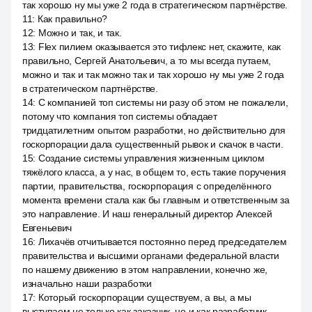
так хорошо ну мы уже 2 года в стратегическом партнёрстве.
11
:
Как правильно?
12
:
Можно и так, и так.
13
:
Flex пилием оказывается это тифлекс нет, скажите, как
правильно, Сергей Анатольевич, а то мы всегда путаем,
можно и так и так можно так и так хорошо ну мы уже 2 года
в стратегическом партнёрстве.
14
:
С компанией топ системы ни разу об этом не пожалели,
потому что компания топ системы обладает
тридцатилетним опытом разработки, но действительно для
госкорпорации дала существенный рывок и скачок в части.
15
:
Создание системы управления жизненным циклом
тяжёлого класса, а у нас, в общем то, есть такие поручения
партии, правительства, госкорпорация с определённого
момента времени стала как бы главным и ответственным за
это направление. И наш генеральный директор Алексей
Евгеньевич
16
:
Лихачёв отчитывается постоянно перед председателем
правительства и высшими органами федеральной власти
по нашему движению в этом направлении, конечно же,
изначально наши разработки
17
:
Который госкорпорации существуем, а вы, а мы
выступаем не только как заказчик, но и как разработчик