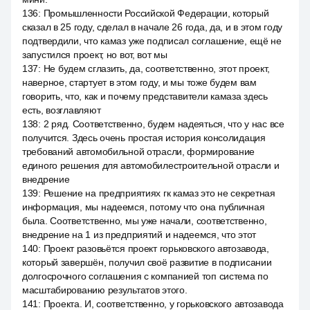
136
:
Промышленности Российской Федерации, который
сказал в 25 году, сделал в начале 26 года, да, и в этом году
подтвердили, что камаз уже подписал соглашение, ещё не
запустился проект, но вот, вот мы
137
:
Не будем сглазить, да, соответственно, этот проект,
наверное, стартует в этом году, и мы тоже будем вам
говорить, что, как и почему представители камаза здесь
есть, возглавляют
138
:
2 ряд. Соответственно, будем надеяться, что у нас все
получится. Здесь очень простая история консолидация
требований автомобильной отрасли, формирование
единого решения для автомобилестроительной отрасли и
внедрение
139
:
Решение на предприятиях гк камаз это не секретная
информация, мы надеемся, потому что она публичная
была. Соответственно, мы уже начали, соответственно,
внедрение на 1 из предприятий и надеемся, что этот
140
:
Проект разовьётся проект горьковского автозавода,
который завершён, получил своё развитие в подписании
долгосрочного соглашения с компанией топ система по
масштабированию результатов этого.
141
:
Проекта. И, соответственно, у горьковского автозавода