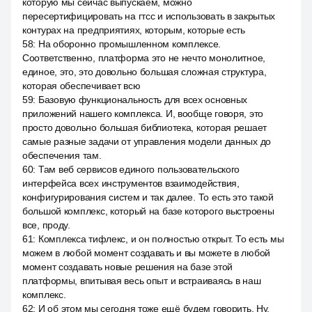
которую мы сейчас выпускаем, можно
пересертифицировать на гтсс и использовать в закрытых
контурах на предприятиях, которым, которые есть
58
:
На оборонно промышленном комплексе.
Соответственно, платформа это не нечто монолитное,
единое, это, это довольно большая сложная структура,
которая обеспечивает всю
59
:
Базовую функциональность для всех основных
приложений нашего комплекса. И, вообще говоря, это
просто довольно большая библиотека, которая решает
самые разные задачи от управления модели данных до
обеспечения там.
60
:
Там веб сервисов единого пользовательского
интерфейса всех инструментов взаимодействия,
конфигурирования систем и так далее. То есть это такой
большой комплекс, который на базе которого выстроены
все, проду.
61
:
Комплекса тифлекс, и он полностью открыт. То есть мы
можем в любой момент создавать и вы можете в любой
момент создавать новые решения на базе этой
платформы, впитывая весь опыт и встраиваясь в наш
комплекс.
62
:
И об этом мы сегодня тоже ещё будем говорить. Ну,