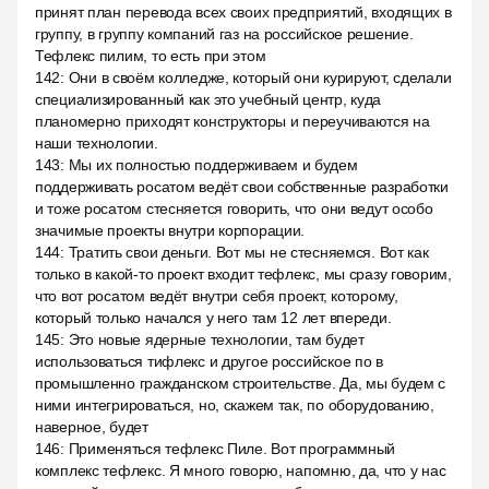
принят план перевода всех своих предприятий, входящих в
группу, в группу компаний газ на российское решение.
Тефлекс пилим, то есть при этом
142
:
Они в своём колледже, который они курируют, сделали
специализированный как это учебный центр, куда
планомерно приходят конструкторы и переучиваются на
наши технологии.
143
:
Мы их полностью поддерживаем и будем
поддерживать росатом ведёт свои собственные разработки
и тоже росатом стесняется говорить, что они ведут особо
значимые проекты внутри корпорации.
144
:
Тратить свои деньги. Вот мы не стесняемся. Вот как
только в какой-то проект входит тефлекс, мы сразу говорим,
что вот росатом ведёт внутри себя проект, которому,
который только начался у него там 12 лет впереди.
145
:
Это новые ядерные технологии, там будет
использоваться тифлекс и другое российское по в
промышленно гражданском строительстве. Да, мы будем с
ними интегрироваться, но, скажем так, по оборудованию,
наверное, будет
146
:
Применяться тефлекс Пиле. Вот программный
комплекс тефлекс. Я много говорю, напомню, да, что у нас