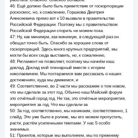
46
:
Ещё должно было быть приветствие от госкорпорации
роскосмос, но, к сожалению, Горшкова Дмитрия
Алексеевича прямо вот к 10 вызвали в правительство
Российской Федерации. Поэтому мы с правительством
Российской Федерации спорить не можем пока.
47
:
Ну, как минимум, как минимум, в следующий раз он
обещал точно быть. Спасибо за хорошие слова от
госкорпораций. Здесь много крупных предприятий, мы
могли бы всех сюда выставить, но, к сожалению,
48
:
Регламент не позволяет, поэтому мы начнём наш
доклад. Доклад мой пленарный вместе с игорем
николаевичем. Мы постараемся вам рассказать о наших
достижениях, куда мы движемся, и
49
:
Соответственно, во 2 части мы расскажем о том новом,
что мы сделали за этот год. Обычно наш Майский форум
это отчётный город год. Не так, это отчётные мероприятия,
мероприятия за год. Что мы сделали за
50
:
За год, соответственно, мы начинаем, соответственно, 1
слайд. Это уже было в ролике, мы его можем пропустить,
расти, растём усиленными темпами. У нас 5 особо
значимых.
51
:
Проектов, которые мы выполняем, мы по прежнему