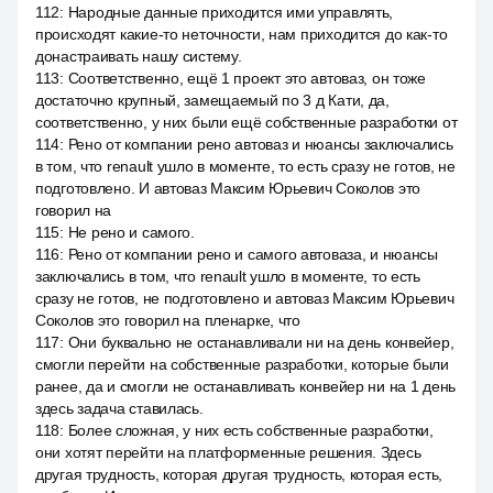
112
:
Народные данные приходится ими управлять,
происходят какие-то неточности, нам приходится до как-то
донастраивать нашу систему.
113
:
Соответственно, ещё 1 проект это автоваз, он тоже
достаточно крупный, замещаемый по 3 д Кати, да,
соответственно, у них были ещё собственные разработки от
114
:
Рено от компании рено автоваз и нюансы заключались
в том, что renault ушло в моменте, то есть сразу не готов, не
подготовлено. И автоваз Максим Юрьевич Соколов это
говорил на
115
:
Не рено и самого.
116
:
Рено от компании рено и самого автоваза, и нюансы
заключались в том, что renault ушло в моменте, то есть
сразу не готов, не подготовлено и автоваз Максим Юрьевич
Соколов это говорил на пленарке, что
117
:
Они буквально не останавливали ни на день конвейер,
смогли перейти на собственные разработки, которые были
ранее, да и смогли не останавливать конвейер ни на 1 день
здесь задача ставилась.
118
:
Более сложная, у них есть собственные разработки,
они хотят перейти на платформенные решения. Здесь
другая трудность, которая другая трудность, которая есть,