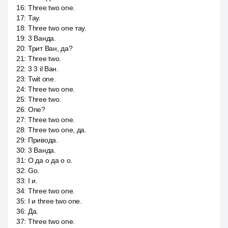
16
:
Three two one.
17
:
Тау.
18
:
Three two one тау.
19
:
3 Ванда.
20
:
Трит Ван, да?
21
:
Three two.
22
:
3 3 il Ван.
23
:
Twit one.
24
:
Three two one.
25
:
Three two.
26
:
One?
27
:
Three two one.
28
:
Three two one, да.
29
:
Привода.
30
:
3 Ванда.
31
:
О да о да о о.
32
:
Go.
33
:
I и.
34
:
Three two one.
35
:
I и three two one.
36
:
Да.
37
:
Three two one.