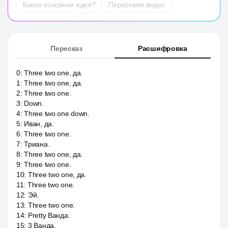
Какая основная идея?
Перескажи видео
Пересказ
Расшифровка
0
:
Three two one, да.
1
:
Three two one, да.
2
:
Three two one.
3
:
Down.
4
:
Three two one down.
5
:
Иван, да.
6
:
Three two one.
7
:
Триана.
8
:
Three two one, да.
9
:
Three two one.
10
:
Three two one, да.
11
:
Three two one.
12
:
Эй.
13
:
Three two one.
14
:
Pretty Ванда.
15
:
3 Ванда.