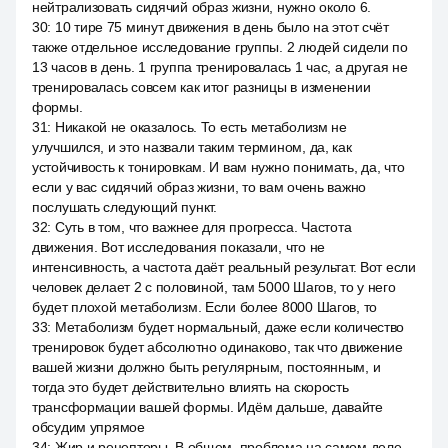
нейтрализовать сидячий образ жизни, нужно около 6.
30
:
10 тире 75 минут движения в день было на этот счёт
также отдельное исследование группы. 2 людей сидели по
13 часов в день. 1 группа тренировалась 1 час, а другая не
тренировалась совсем как итог разницы в изменении
формы.
31
:
Никакой не оказалось. То есть метаболизм не
улучшился, и это назвали таким термином, да, как
устойчивость к тонировкам. И вам нужно понимать, да, что
если у вас сидячий образ жизни, то вам очень важно
послушать следующий пункт.
32
:
Суть в том, что важнее для прогресса. Частота
движения. Вот исследования показали, что не
интенсивность, а частота даёт реальный результат. Вот если
человек делает 2 с половиной, там 5000 Шагов, то у него
будет плохой метаболизм. Если более 8000 Шагов, то
33
:
Метаболизм будет нормальный, даже если количество
тренировок будет абсолютно одинаково, так что движение
вашей жизни должно быть регулярным, постоянным, и
тогда это будет действительно влиять на скорость
трансформации вашей формы. Идём дальше, давайте
обсудим упрямое
34
:
Жир и рецепторы. В общем, проблема на самом деле