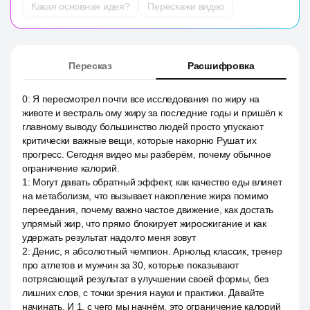
Какая основная идея?
Перескажи видео
Пересказ
Расшифровка
0
:
Я пересмотрел почти все исследования по жиру на
животе и вестраль ому жиру за последние годы и пришёл к
главному выводу большинство людей просто упускают
критически важные вещи, которые накорню Рушат их
прогресс. Сегодня видео мы разберём, почему обычное
ограничение калорий.
1
:
Могут давать обратный эффект, как качество еды влияет
на метаболизм, что вызывает накопление жира помимо
переедания, почему важно частое движение, как достать
упрямый жир, что прямо блокирует жиросжигание и как
удержать результат надолго меня зовут
2
:
Денис, я абсолютный чемпион. Арнольд классик, тренер
про атлетов и мужчин за 30, которые показывают
потрясающий результат в улучшении своей формы, без
лишних слов, с точки зрения науки и практики. Давайте
начинать. И 1, с чего мы начнём, это ограничение калорий