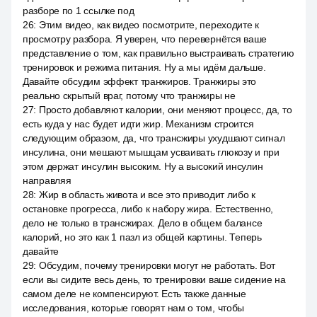
разборе по 1 ссылке под
26
:
Этим видео, как видео посмотрите, переходите к
просмотру разбора. Я уверен, что перевернётся ваше
представление о том, как правильно выстраивать стратегию
тренировок и режима питания. Ну а мы идём дальше.
Давайте обсудим эффект транжиров. Транжиры это
реально скрытый враг, потому что транжиры не
27
:
Просто добавляют калории, они меняют процесс, да, то
есть куда у нас будет идти жир. Механизм строится
следующим образом, да, что трансжиры ухудшают сигнал
инсулина, они мешают мышцам усваивать глюкозу и при
этом держат инсулин высоким. Ну а высокий инсулин
направляя
28
:
Жир в область живота и все это приводит либо к
остановке прогресса, либо к набору жира. Естественно,
дело не только в трансжирах. Дело в общем балансе
калорий, но это как 1 пазл из общей картины. Теперь
давайте
29
:
Обсудим, почему тренировки могут не работать. Вот
если вы сидите весь день, то тренировки ваше сидение на
самом деле не компенсируют. Есть также данные
исследования, которые говорят нам о том, чтобы