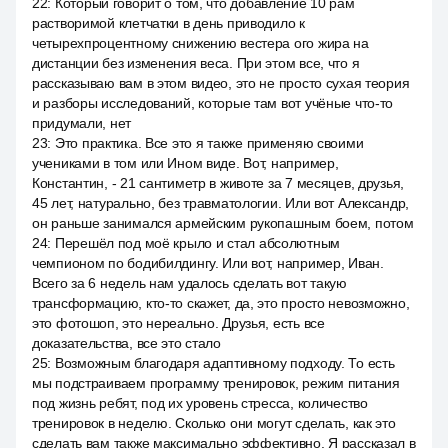
22
:
Который говорит о том, что добавление 10 рам
растворимой клетчатки в день приводило к
четырехпроцентному снижению вестера ого жира на
дистанции без изменения веса. При этом все, что я
рассказываю вам в этом видео, это не просто сухая теория
и разборы исследований, которые там вот учёные что-то
придумали, нет
23
:
Это практика. Все это я также применяю своими
учениками в том или Ином виде. Вот, например,
Константин, - 21 сантиметр в животе за 7 месяцев, друзья,
45 лет, натурально, без травматологии. Или вот Александр,
он раньше занимался армейским рукопашным боем, потом
24
:
Перешёл под моё крыло и стал абсолютным
чемпионом по бодибилдингу. Или вот, например, Иван.
Всего за 6 недель нам удалось сделать вот такую
трансформацию, кто-то скажет, да, это просто невозможно,
это фотошоп, это нереально. Друзья, есть все
доказательства, все это стало
25
:
Возможным благодаря адаптивному подходу. То есть
мы подстраиваем программу тренировок, режим питания
под жизнь ребят, под их уровень стресса, количество
тренировок в неделю. Сколько они могут сделать, как это
сделать вам также максимально эффективно. Я рассказал в