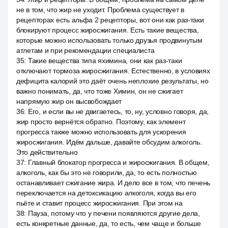
не в том, что жир не уходит. Проблема существует в
рецепторах есть альфа 2 рецепторы, вот они как раз-таки
блокируют процесс жиросжигания. Есть такие вещества,
которые можно использовать только друзья продвинутым
атлетам и при рекомендации специалиста
35
:
Такие вещества типа яхимина, они как раз-таки
отключают тормоза жиросжигания. Естественно, в условиях
дефицита калорий это даёт очень неплохие результаты, но
важно понимать, да, что тоже Химин, он не сжигает
напрямую жир он высвобождает
36
:
Его, и если вы не двигаетесь, то, ну, условно говоря, да,
жир просто вернётся обратно. Поэтому, как элемент
прогресса также можно использовать для ускорения
жиросжигания. Идём дальше, давайте обсудим алкоголь.
Это действительно
37
:
Главный блокатор прогресса и жиросжигания. В общем,
алкоголь, как бы это не говорили, да, то есть полностью
останавливает сжигание жира. И дело все в том, что печень
переключается на детоксикацию алкоголя, когда вы его
пьёте и ставит процесс жиросжигания. При этом на
38
:
Пауза, потому что у печени появляются другие дела,
есть конкретные данные, да, то есть, чем чаще и больше