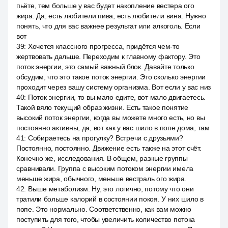
пьёте, тем больше у вас будет накопление вестера ого
жира. Да, есть любители пива, есть любители вина. Нужно
понять, что для вас важнее результат или алкоголь. Если
вот
39
:
Хочется классного прогресса, придётся чем-то
жертвовать дальше. Переходим к главному фактору. Это
поток энергии, это самый важный блок. Давайте только
обсудим, что это такое поток энергии. Это сколько энергии
проходит через вашу систему организма. Вот если у вас низ
40
:
Поток энергии, то вы мало едите, вот мало двигаетесь.
Такой вяло текущий образ жизни. Есть такое понятие
высокий поток энергии, когда вы можете много есть, но вы
постоянно активны, да, вот как у вас шило в попе дома, там
41
:
Собираетесь на прогулку? Встречи с друзьями?
Постоянно, постоянно. Движение есть также на этот счёт.
Конечно же, исследования. В общем, разные группы
сравнивали. Группа с высоким потоком энергии имела
меньше жира, обычного, меньше вестраль ого жира.
42
:
Выше метаболизм. Ну, это логично, потому что они
тратили больше калорий в состоянии покоя. У них шило в
попе. Это нормально. Соответственно, как вам можно
поступить для того, чтобы увеличить количество потока