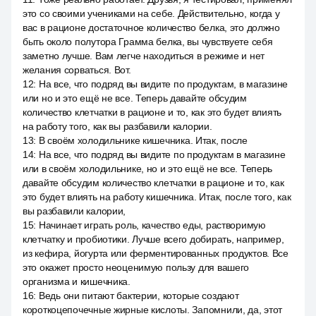
это со своими учениками на себе. Действительно, когда у
вас в рационе достаточное количество белка, это должно
быть около полутора Грамма белка, вы чувствуете себя
заметно лучше. Вам легче находиться в режиме и нет
желания сорваться. Вот.
12
:
На все, что подряд вы видите по продуктам, в магазине
или но и это ещё не все. Теперь давайте обсудим
количество клетчатки в рационе и то, как это будет влиять
на работу того, как вы разбавили калории.
13
:
В своём холодильнике кишечника. Итак, после
14
:
На все, что подряд вы видите по продуктам в магазине
или в своём холодильнике, но и это ещё не все. Теперь
давайте обсудим количество клетчатки в рационе и то, как
это будет влиять на работу кишечника. Итак, после того, как
вы разбавили калории,
15
:
Начинает играть роль, качество еды, растворимую
клетчатку и пробиотики. Лучше всего добирать, например,
из кефира, йогурта или ферментированных продуктов. Все
это окажет просто неоценимую пользу для вашего
организма и кишечника.
16
:
Ведь они питают бактерии, которые создают
короткоцепочечные жирные кислоты. Запомнили, да, этот