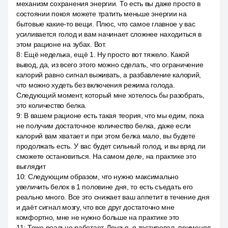
механизм сохранения энергии. То есть вы даже просто в
состоянии покоя можете тратить меньше энергии на
бытовые какие-то вещи. Плюс, что самое главное у вас
усиливается голод и вам начинает сложнее находиться в
этом рационе на зубах. Вот.
8
:
Ещё неделька, ещё 1. Ну просто вот тяжело. Какой
вывод, да, из всего этого можно сделать, что ограничение
калорий равно сигнал выживать, а разбавление калорий,
что можно худеть без включения режима голода.
Следующий момент, который мне хотелось бы разобрать,
это количество белка.
9
:
В вашем рационе есть такая теория, что мы едим, пока
не получим достаточное количество белка, даже если
калорий вам хватает и при этом белка мало, вы будете
продолжать есть. У вас будет сильный голод, и вы вряд ли
сможете остановиться. На самом деле, на практике это
выглядит
10
:
Следующим образом, что нужно максимально
увеличить белок в 1 половине дня, то есть съедать его
реально много. Все это снижает ваш аппетит в течение дня
и даёт сигнал мозгу, что все друг достаточно мне
комфортно, мне не нужно больше на практике это
11
:
Тоже реально работает. Друзья, я тестировал, применял