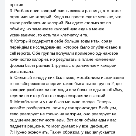
против
3
:
Разбавление калорий очень важная разница, что такое
ограничение калорий. Когда вы просто едите меньше, что
такое разбавление калорий. Вы едите столько же по
объёму, но заменяете калорийную еду на менее
усваиваемую, то есть там клетчатку и та,
4
:
Который содержит в себе больше воды итак, сразу
перейдём к исследованию, которое было опубликовано в
cell reports. Обе группы получали примерно одинаковое
количество калорий, но результаты в плане изменения
формы были разные 1 группа с ограничением калорий
испытывала.
5
:
Сильный голод у них был ниже, метаболизм и активация
генно сбережения энергии также была выше группа 2, где
калории разбавляли эти люди ели больше еды по объёму,
теряли по итогу больше жира сохраняли высокий
6
:
Метаболизм и у них было меньше голода. Теперь
давайте разбираться, почему так происходит. В общем,
тело реагирует не только на калории, оно реагирует на
ощущение доступности еды. Вот если объём еды у вас
падает в рационе, то мозг думает, ну все, дефицит.
7
:
Нужно экономить. Таким образом, у вас запускается