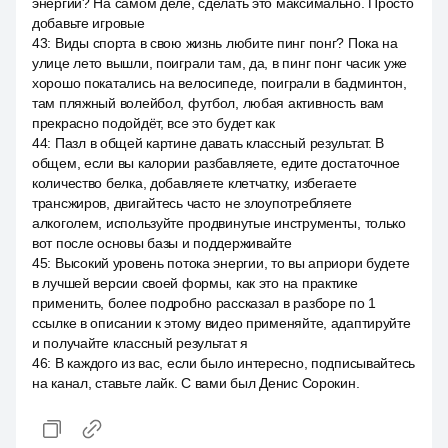
энергии? На самом деле, сделать это максимально. Просто
добавьте игровые
43
:
Виды спорта в свою жизнь любите пинг понг? Пока на
улице лето вышли, поиграли там, да, в пинг понг часик уже
хорошо покатались на велосипеде, поиграли в бадминтон,
там пляжный волейбол, футбол, любая активность вам
прекрасно подойдёт, все это будет как
44
:
Пазл в общей картине давать классный результат. В
общем, если вы калории разбавляете, едите достаточное
количество белка, добавляете клетчатку, избегаете
трансжиров, двигайтесь часто не злоупотребляете
алкоголем, используйте продвинутые инструменты, только
вот после основы базы и поддерживайте
45
:
Высокий уровень потока энергии, то вы априори будете
в лучшей версии своей формы, как это на практике
применить, более подробно рассказал в разборе по 1
ссылке в описании к этому видео применяйте, адаптируйте
и получайте классный результат я
46
:
В каждого из вас, если было интересно, подписывайтесь
на канал, ставьте лайк. С вами был Денис Сорокин.