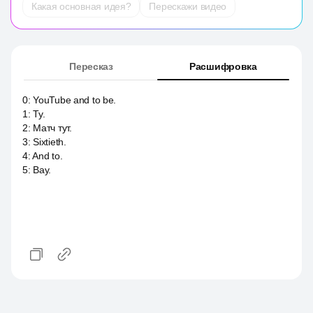
Какая основная идея?
Перескажи видео
Пересказ
Расшифровка
0
:
YouTube and to be.
1
:
Ту.
2
:
Матч тут.
3
:
Sixtieth.
4
:
And to.
5
:
Вау.