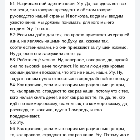
51
:
Национальной идентичности. Угу. Да, вот здесь вот все
эти вещи, это говорил президент, и об этом говорит
руководство нашей страны. И вот когда, когда мы вводим
ужесточение, мы должны понимать, для кого мы его
вводим. Угу. То есть
52
:
Если мы даём для тех, кто просто приезжает из средней
азии, не являясь нашими по Духу, да, скажем так,
соотечественниками, но они приезжают за лучшей жизнью.
Ну да, если они заслужили этого, да.
53
:
Работа ещё чем-то. Ну, наверное, наверное, да, пускай
они по высокой цене покупают. Но если люди уже кровью
своими делами показали, что это не наши, наши. Угу. Ну,
тогда к нашим нужно относиться в определённой по поводу
54
:
Как правило, если мы говорим миграционные центры,
то, как правило, страдают то как раз наши, потому что с тех,
кого нельзя снять денег, а вот как раз вот те, те, да, те, кто
идёт по коммерческому, скажем так, по коммерческому, да,
раскладу, те, конечно, идут в 1 очередь, и кого
поддерживают.
55
:
Угу.
56
:
Как правило, если мы говорим миграционные центры,
то, как правило, страдают то как раз наши. Угу. Потому что с