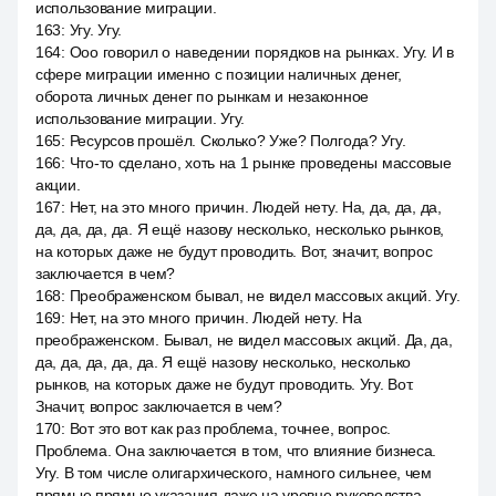
использование миграции.
163
:
Угу. Угу.
164
:
Ооо говорил о наведении порядков на рынках. Угу. И в
сфере миграции именно с позиции наличных денег,
оборота личных денег по рынкам и незаконное
использование миграции. Угу.
165
:
Ресурсов прошёл. Сколько? Уже? Полгода? Угу.
166
:
Что-то сделано, хоть на 1 рынке проведены массовые
акции.
167
:
Нет, на это много причин. Людей нету. На, да, да, да,
да, да, да, да. Я ещё назову несколько, несколько рынков,
на которых даже не будут проводить. Вот, значит, вопрос
заключается в чем?
168
:
Преображенском бывал, не видел массовых акций. Угу.
169
:
Нет, на это много причин. Людей нету. На
преображенском. Бывал, не видел массовых акций. Да, да,
да, да, да, да, да. Я ещё назову несколько, несколько
рынков, на которых даже не будут проводить. Угу. Вот.
Значит, вопрос заключается в чем?
170
:
Вот это вот как раз проблема, точнее, вопрос.
Проблема. Она заключается в том, что влияние бизнеса.
Угу. В том числе олигархического, намного сильнее, чем
прямые прямые указания даже на уровне руководства.