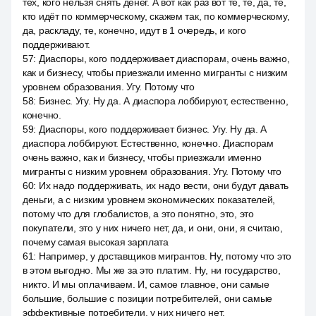
тех, кого нельзя снять денег. А вот как раз вот те, те, да, те,
кто идёт по коммерческому, скажем так, по коммерческому,
да, раскладу, те, конечно, идут в 1 очередь, и кого
поддерживают.
57
:
Диаспоры, кого поддерживает диаспорам, очень важно,
как и бизнесу, чтобы приезжали именно мигранты с низким
уровнем образования. Угу. Потому что
58
:
Бизнес. Угу. Ну да. А диаспора лоббируют, естественно,
конечно.
59
:
Диаспоры, кого поддерживает бизнес. Угу. Ну да. А
диаспора лоббируют. Естественно, конечно. Диаспорам
очень важно, как и бизнесу, чтобы приезжали именно
мигранты с низким уровнем образования. Угу. Потому что
60
:
Их надо поддерживать, их надо вести, они будут давать
деньги, а с низким уровнем экономических показателей,
потому что для глобалистов, а это понятно, это, это
покупатели, это у них ничего нет, да, и они, они, я считаю,
почему самая высокая зарплата
61
:
Например, у доставщиков мигрантов. Ну, потому что это
в этом выгодно. Мы же за это платим. Ну, ни государство,
никто. И мы оплачиваем. И, самое главное, они самые
большие, большие с позиции потребителей, они самые
эффективные потребители, у них ничего нет.