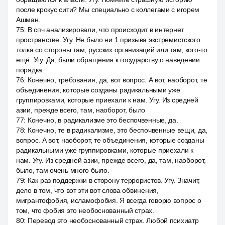
после крокус сити? Мы специально с коллегами с игорем
Ашман.
75
:
В спч анализировали, что происходит в интернет
пространстве. Угу. Не было ни 1 призыва экстремистского
толка со стороны там, русских организаций или там, кого-то
ещё. Угу. Да, были обращения к государству о наведении
порядка.
76
:
Конечно, требования, да, вот вопрос. А вот, наоборот, те
объединения, которые созданы радикальными уже
группировками, которые приехали к нам. Угу. Из средней
азии, прежде всего, там, наоборот, было
77
:
Конечно, в радикализме это беспочвенные, да.
78
:
Конечно, те в радикализме, это беспочвенные вещи, да,
вопрос. А вот, наоборот, те объединения, которые созданы
радикальными уже группировками, которые приехали к
нам. Угу. Из средней азии, прежде всего, да, там, наоборот,
было, там очень много было.
79
:
Как раз поддержки в сторону террористов. Угу. Значит,
дело в том, что вот эти вот слова обвинения,
мигрантофобия, исламофобия. Я всегда говорю вопрос о
том, что фобия это необоснованный страх.
80
:
Перевод это необоснованный страх. Любой психиатр