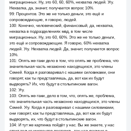
миграционных. Ну, это 60, 60, 60%, нехватка людей. Угу.
Нехватка, да, значит, получается вопрос 10%.
99
:
Процентов. Это же не только деньги, это ещё и
сопровождающие, я говорю, людей.
100
:
Конечно, человеческий, финансовый, да, нехватка,
нехватка в подразделениях мвд, в том числе
миграционных. Ну, это 60, 60%. Это же не только деньги,
это ещё и сопровождающие. Я говорю, 60% нехватка
людей. Угу. Нехватка людей. Да, значит, получается вопрос
10%.
101
:
Опять же-таки дело в том, что опять же проблема, что
значительная часть незаконно находящихся, это члены
Семей. Когда я разговаривал с нашими силовиками, они
говорят, как ты представляешь, да, вот как их будут
выдворять? Их, что будут в столыпинские вагон.
102
:
Угу.
103
:
Опять же-таки, дело в том, что, опять же, проблема,
что значительная часть незаконно находящихся, это члены
Семей. Угу. Когда я разговаривал с нашими силовиками,
они говорят, как ты представляешь, да, вот как их будут
выдворять, их, что будут в столыпинские вагон.
104
:
И тут же картинка пойдёт у нас. Вы же знаете, у нас
стоит только мигрантов поставить, так называемую в