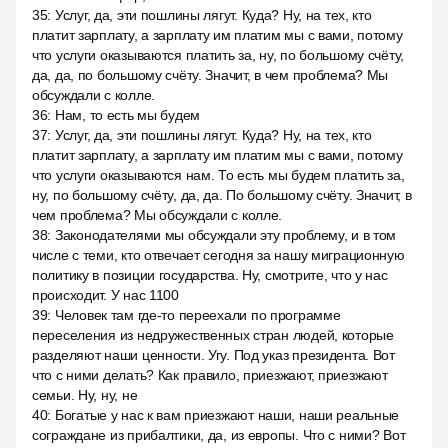
35
:
Услуг, да, эти пошлины лягут. Куда? Ну, на тех, кто
платит зарплату, а зарплату им платим мы с вами, потому
что услуги оказываются платить за, ну, по большому счёту,
да, да, по большому счёту. Значит, в чем проблема? Мы
обсуждали с колле.
36
:
Нам, то есть мы будем
37
:
Услуг, да, эти пошлины лягут. Куда? Ну, на тех, кто
платит зарплату, а зарплату им платим мы с вами, потому
что услуги оказываются нам. То есть мы будем платить за,
ну, по большому счёту, да, да. По большому счёту. Значит, в
чем проблема? Мы обсуждали с колле.
38
:
Законодателями мы обсуждали эту проблему, и в том
числе с теми, кто отвечает сегодня за нашу миграционную
политику в позиции государства. Ну, смотрите, что у нас
происходит. У нас 1100
39
:
Человек там где-то переехали по программе
переселения из недружественных стран людей, которые
разделяют наши ценности. Угу. Под указ президента. Вот
что с ними делать? Как правило, приезжают, приезжают
семьи. Ну, ну, не
40
:
Богатые у нас к вам приезжают наши, наши реальные
сограждане из прибалтики, да, из европы. Что с ними? Вот