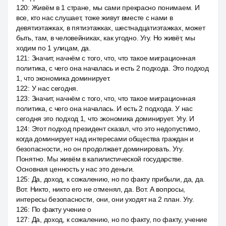
120
:
Живём в 1 стране, мы сами прекрасно понимаем. И
все, кто нас слушает, тоже живут вместе с нами в
девятиэтажках, в пятиэтажках, шестнадцатиэтажках, может
быть, там, в человейниках, как угодно. Угу. Но живёт, мы
ходим по 1 улицам, да.
121
:
Значит, начнём с того, что, что такое миграционная
политика, с чего она началась и есть 2 подхода. Это подход
1, что экономика доминирует.
122
:
У нас сегодня.
123
:
Значит, начнём с того, что, что такое миграционная
политика, с чего она началась. И есть 2 подхода. У нас
сегодня это подход 1, что экономика доминирует. Угу. И
124
:
Этот подход президент сказал, что это недопустимо,
когда доминирует над интересами общества граждан и
безопасности, но он продолжает доминировать. Угу.
Понятно. Мы живём в капилистической государстве.
Основная ценность у нас это деньги.
125
:
Да, доход, к сожалению, но по факту прибыли, да, да.
Вот. Никто, никто его не отменял, да. Вот. А вопросы,
интересы безопасности, они, они уходят на 2 план. Угу.
126
:
По факту учение о
127
:
Да, доход, к сожалению, но по факту, по факту, учение