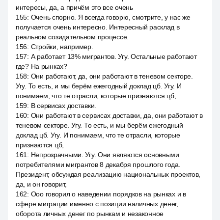
интересы, да, а причём это все очень
155
:
Очень спорно. Я всегда говорю, смотрите, у нас же
получается очень интересно. Интересный расклад в
реальном созидательном процессе.
156
:
Стройки, например.
157
:
А работает 13% мигрантов. Угу. Остальные работают
где? На рынках?
158
:
Они работают, да, они работают в теневом секторе.
Угу. То есть, и мы берём ежегодный доклад цб. Угу. И
понимаем, что те отрасли, которые признаются цб,
159
:
В сервисах доставки.
160
:
Они работают в сервисах доставки, да, они работают в
теневом секторе. Угу. То есть, и мы берём ежегодный
доклад цб. Угу. И понимаем, что те отрасли, которые
признаются цб,
161
:
Непрозрачными. Угу. Они являются основными
потребителями мигрантов 8 декабря прошлого года.
Президент, обсуждая реализацию национальных проектов,
да, и он говорит,
162
:
Ооо говорил о наведении порядков на рынках и в
сфере миграции именно с позиции наличных денег,
оборота личных денег по рынкам и незаконное