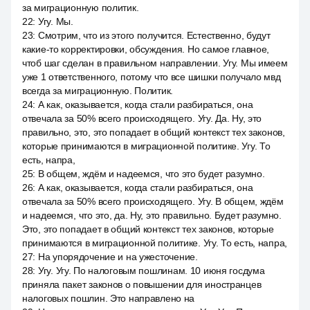
за миграционную политик.
22
:
Угу. Мы.
23
:
Смотрим, что из этого получится. Естественно, будут
какие-то корректировки, обсуждения. Но самое главное,
чтоб шаг сделан в правильном направлении. Угу. Мы имеем
уже 1 ответственного, потому что все шишки получало мвд
всегда за миграционную. Политик.
24
:
А как, оказывается, когда стали разбираться, она
отвечала за 50% всего происходящего. Угу. Да. Ну, это
правильно, это, это попадает в общий контекст тех законов,
которые принимаются в миграционной политике. Угу. То
есть, напра,
25
:
В общем, ждём и надеемся, что это будет разумно.
26
:
А как, оказывается, когда стали разбираться, она
отвечала за 50% всего происходящего. Угу. В общем, ждём
и надеемся, что это, да. Ну, это правильно. Будет разумно.
Это, это попадает в общий контекст тех законов, которые
принимаются в миграционной политике. Угу. То есть, напра,
27
:
На упорядочение и на ужесточение.
28
:
Угу. Угу. По налоговым пошлинам. 10 июня госдума
приняла пакет законов о повышении для иностранцев
налоговых пошлин. Это направлено на