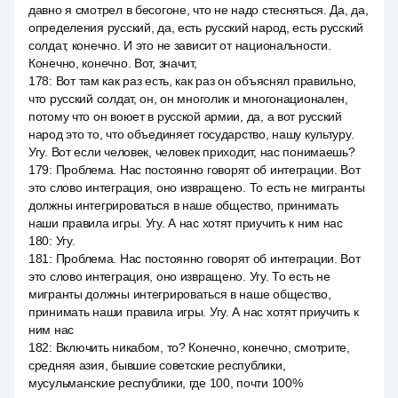
давно я смотрел в бесогоне, что не надо стесняться. Да, да,
определения русский, да, есть русский народ, есть русский
солдат, конечно. И это не зависит от национальности.
Конечно, конечно. Вот, значит,
178
:
Вот там как раз есть, как раз он объяснял правильно,
что русский солдат, он, он многолик и многонационален,
потому что он воюет в русской армии, да, а вот русский
народ это то, что объединяет государство, нашу культуру.
Угу. Вот если человек, человек приходит, нас понимаешь?
179
:
Проблема. Нас постоянно говорят об интеграции. Вот
это слово интеграция, оно извращено. То есть не мигранты
должны интегрироваться в наше общество, принимать
наши правила игры. Угу. А нас хотят приучить к ним нас
180
:
Угу.
181
:
Проблема. Нас постоянно говорят об интеграции. Вот
это слово интеграция, оно извращено. Угу. То есть не
мигранты должны интегрироваться в наше общество,
принимать наши правила игры. Угу. А нас хотят приучить к
ним нас
182
:
Включить никабом, то? Конечно, конечно, смотрите,
средняя азия, бывшие советские республики,
мусульманские республики, где 100, почти 100%