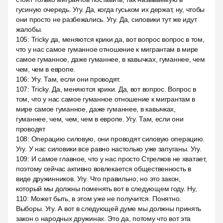
гусиную очередь. Угу. Да, когда гуськом их держат, ну, чтобы
они просто не разбежались. Угу. Да, силовики тут же идут
жалобы.
105
:
Tricky да, меняются крики да, вот вопрос вопрос в том,
что у нас самое гуманное отношение к мигрантам в мире
самое гуманное, даже гуманнее, в кавычках, гуманнее, чем
чем, чем в европе.
106
:
Угу. Там, если они проводят.
107
:
Tricky. Да, меняются крики. Да, вот вопрос. Вопрос в
том, что у нас самое гуманное отношение к мигрантам в
мире самое гуманное, даже гуманнее, в кавычках,
гуманнее, чем, чем, чем в европе. Угу. Там, если они
проводят
108
:
Операцию силовую, они проводят силовую операцию.
Угу. У нас силовики все равно настолько уже запуганы. Угу.
109
:
И самое главное, что у нас просто Стрелков не хватает,
поэтому сейчас активно вовлекается общественность в
виде дружинников. Угу. Что правильно, но это закон,
который мы должны поменять вот в следующем году. Ну,
110
:
Может быть, в этом уже не получится. Понятно.
Выборы. Угу. А вот в следующей думе мы должны принять
закон о народных дружинах. Это да, потому что вот эта