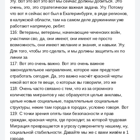
Угу. Вот это вот это вот мы сейчас должны добиться. Это
очень, это, это стратегически важная задача. Угу. Потому
что вот я сейчас вот был в Екатеринбурге, в ряде регионов,
в калужской области, там на самом деле дружинники уже
работают напрямую, ребят.
116
:
Ветераны, ветераны, начинающие чеченских войн,
участники сво, да, они имеют, они имеют не просто
возможность, они имеют желание и знания, и навыки. Угу.
Для того, чтобы это сделать, и мы должны защитить их по
линии за
117
:
Вот это очень важно. Вот это очень важное
законодательное направление, которое нам предстоит
отработать сегодня. Да, это важно насчёт красной черты
некой вот все те вещи, о которых вы говорили, это же
118
:
Очень часто связано с тем, что из за огромного
количества мигрантов у нас образуются целые анклавы,
целые новые социальные, параллельные социальные
структуры, некие там города в городах, условно говоря. Вот
119
:
С точки зрения опять-таки безопасности и прав
граждан, красная черта, где проходит, за которой трудовая
Миграция превращается в угрозу суверенитету нашему, ну,
социальной стабильности. Давайте мы же с вами живём в 1
городе.