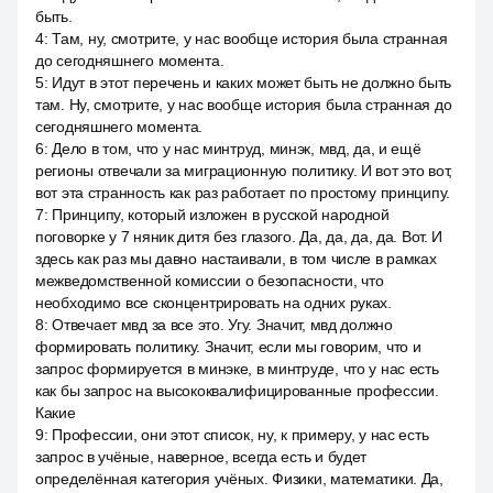
быть.
4
:
Там, ну, смотрите, у нас вообще история была странная
до сегодняшнего момента.
5
:
Идут в этот перечень и каких может быть не должно быть
там. Ну, смотрите, у нас вообще история была странная до
сегодняшнего момента.
6
:
Дело в том, что у нас минтруд, минэк, мвд, да, и ещё
регионы отвечали за миграционную политику. И вот это вот,
вот эта странность как раз работает по простому принципу.
7
:
Принципу, который изложен в русской народной
поговорке у 7 няник дитя без глазого. Да, да, да, да. Вот. И
здесь как раз мы давно настаивали, в том числе в рамках
межведомственной комиссии о безопасности, что
необходимо все сконцентрировать на одних руках.
8
:
Отвечает мвд за все это. Угу. Значит, мвд должно
формировать политику. Значит, если мы говорим, что и
запрос формируется в минэке, в минтруде, что у нас есть
как бы запрос на высококвалифицированные профессии.
Какие
9
:
Профессии, они этот список, ну, к примеру, у нас есть
запрос в учёные, наверное, всегда есть и будет
определённая категория учёных. Физики, математики. Да,