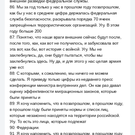
внешней разведки федеральной службы.
86
:
Мы за год только у нас в прошлом году позапрошлом,
как бы у нас в среднем цифра держалась федеральная
служба безопасности, раскрывала порядка 70 ячеек
запрещённых террористических организаций. Угу. В этом
году больше 200
87
:
Понятно, что наши враги внешние сейчас будут после,
после того, как, как вот не получилось, и забуксовала вот
эта вот, как бы, вот история с войной. Угу. Мы не
захлебнулись, да, они будут пытаться, чтобы мы
захлебнулись здесь. Ну да, и для этого у нас целая армия
уже ест.
88
:
С которыми, к сожалению, мы ничего не можем
сделать. Я приведу только цифры из недавнего пресс
конференции министра внутренних дел. Он как раз давал
оценку эффективности миграционных законов, которые
были приняты и
89
:
Я хочу напомнить, что в позапрошлом, в прошлом году,
в прошлом году были приняты нормы и список лиц,
которые незаконно находятся на территории российской.
Угу. То есть это лица, которые подлежат
90
:
Федерации.
91
:
Я хочу напомнить, что в позапрошлом, в прошлом году,