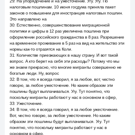
29
:
На упорядочение и на ужесточение. Угу. Угу. По
налоговым пошлинам. 10 июня госдума приняла пакет
законов о повышении для иностранцев налоговых пошлин.
Это направлено на
30
:
Естественно, совершенствование миграционной
политики и цифры в 12 раз увеличена пошлина при
оформлении российского гражданства в 8 раз. Разрешение
на временное проживание в 5 раз на вид на жительство эти
нормы как-то отразятся на Коли.
31
:
Количестве приезжающих в нашу страну. И вот такой
вопрос. А кто берет на себя эти расходы? Потому что мы
же знаем прекрасно, что многие мигранты совершенно не
богатые люди. Ну, вопрос
32
:
В том, что я всегда говорил, я за любое, вот, честно
говорю, за любое ужесточение. Но каким образом эти
пошлины будут выплачиваться. Угу. Тут понятно, что
поскольку мигранты работают у нас в основном в сфер,
33
:
Ужесточение.
34
:
В том, что я всегда говорил, я за любое ужесточение.
Вот, честно говорю, за любое ужесточение. Но каким
образом эти пошлины будут выплачиваться. Угу. Тут
понятно, что поскольку мигранты работают у нас в
основном в сфер,