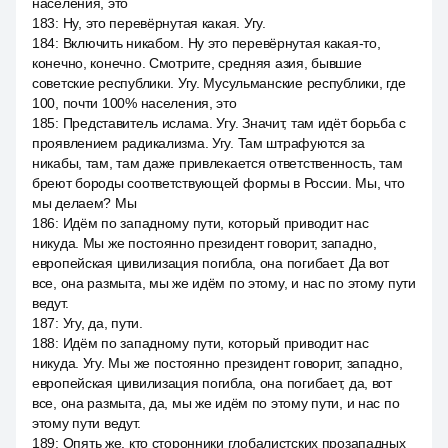
населения, это
183
:
Ну, это перевёрнутая какая. Угу.
184
:
Включить никабом. Ну это перевёрнутая какая-то,
конечно, конечно. Смотрите, средняя азия, бывшие
советские республики. Угу. Мусульманские республики, где
100, почти 100% населения, это
185
:
Представитель ислама. Угу. Значит, там идёт борьба с
проявлением радикализма. Угу. Там штрафуются за
никабы, там, там даже привлекается ответственность, там
бреют бороды соответствующей формы в России. Мы, что
мы делаем? Мы
186
:
Идём по западному пути, который приводит нас
никуда. Мы же постоянно президент говорит, западно,
европейская цивилизация погибла, она погибает. Да вот
все, она размыта, мы же идём по этому, и нас по этому пути
ведут.
187
:
Угу, да, пути.
188
:
Идём по западному пути, который приводит нас
никуда. Угу. Мы же постоянно президент говорит, западно,
европейская цивилизация погибла, она погибает, да, вот
все, она размыта, да, мы же идём по этому пути, и нас по
этому пути ведут.
189
:
Опять же, кто сторонники глобалистских прозападных