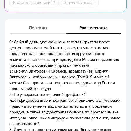
Какая основная идея?
Перескажи видео
Пересказ
Расшифровка
0
:
Добрый день, уважаемые читатели и зрители пресс
центра парламентской газеты, сегодня у нас в гостях
председатель национального антикоррупционного
комитета, член совета при президенте России по развитию
гражданского общества и правам человека.
1
:
Кирилл Викторович Кабанов, здравствуйте, Кирилл
Викторович, добрый день. 1 вопрос. Такой. 9 июня в 1
чтении был принят законопроект о передаче мвд России
полномочий минтруда.
2
:
По утверждению перечней профессий
квалифицированных иностранных специалистов, имеющих
право на получение вида на жительство в упрощённом
порядке, а также трудоустраивающихся по профессии вне
квот, установленных минтрудом по заявкам регионов, какие
специальности?
3
:
Идут в этот перечень и каких может быть, не должно