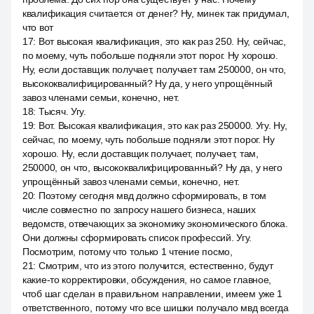
квалификация считается от денег? Ну, минек так придумал,
что вот
17
:
Вот высокая квалификация, это как раз 250. Ну, сейчас,
по моему, чуть побольше подняли этот порог. Ну хорошо.
Ну, если доставщик получает, получает там 250000, он что,
высококвалифицированный? Ну да, у него упрощённый
завоз членами семьи, конечно, нет.
18
:
Тысяч. Угу.
19
:
Вот. Высокая квалификация, это как раз 250000. Угу. Ну,
сейчас, по моему, чуть побольше подняли этот порог. Ну
хорошо. Ну, если доставщик получает, получает, там,
250000, он что, высококвалифицированный? Ну да, у него
упрощённый завоз членами семьи, конечно, нет.
20
:
Поэтому сегодня мвд должно сформировать, в том
числе совместно по запросу нашего бизнеса, наших
ведомств, отвечающих за экономику экономического блока.
Они должны сформировать список профессий. Угу.
Посмотрим, потому что только 1 чтение посмо,
21
:
Смотрим, что из этого получится, естественно, будут
какие-то корректировки, обсуждения, но самое главное,
чтоб шаг сделан в правильном направлении, имеем уже 1
ответственного, потому что все шишки получало мвд всегда