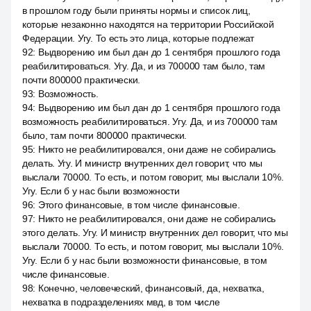
в прошлом году были приняты нормы и список лиц,
которые незаконно находятся на территории Российской
Федерации. Угу. То есть это лица, которые подлежат
92
:
Выдворению им был дан до 1 сентября прошлого года
реабилитироваться. Угу. Да, и из 700000 там было, там
почти 800000 практически.
93
:
Возможность.
94
:
Выдворению им был дан до 1 сентября прошлого года
возможность реабилитироваться. Угу. Да, и из 700000 там
было, там почти 800000 практически.
95
:
Никто не реабилитировался, они даже не собирались
делать. Угу. И министр внутренних дел говорит, что мы
выслали 70000. То есть, и потом говорит, мы выслали 10%.
Угу. Если б у нас были возможности
96
:
Этого финансовые, в том числе финансовые.
97
:
Никто не реабилитировался, они даже не собирались
этого делать. Угу. И министр внутренних дел говорит, что мы
выслали 70000. То есть, и потом говорит, мы выслали 10%.
Угу. Если б у нас были возможности финансовые, в том
числе финансовые.
98
:
Конечно, человеческий, финансовый, да, нехватка,
нехватка в подразделениях мвд, в том числе