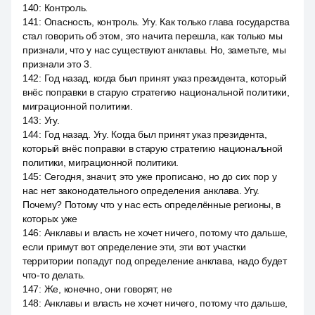
140
:
Контроль.
141
:
Опасность, контроль. Угу. Как только глава государства
стал говорить об этом, это начита перешла, как только мы
признали, что у нас существуют анклавы. Но, заметьте, мы
признали это 3.
142
:
Год назад, когда был принят указ президента, который
внёс поправки в старую стратегию национальной политики,
миграционной политики.
143
:
Угу.
144
:
Год назад. Угу. Когда был принят указ президента,
который внёс поправки в старую стратегию национальной
политики, миграционной политики.
145
:
Сегодня, значит, это уже прописано, но до сих пор у
нас нет законодательного определения анклава. Угу.
Почему? Потому что у нас есть определённые регионы, в
которых уже
146
:
Анклавы и власть не хочет ничего, потому что дальше,
если примут вот определение эти, эти вот участки
территории попадут под определение анклава, надо будет
что-то делать.
147
:
Же, конечно, они говорят, не
148
:
Анклавы и власть не хочет ничего, потому что дальше,