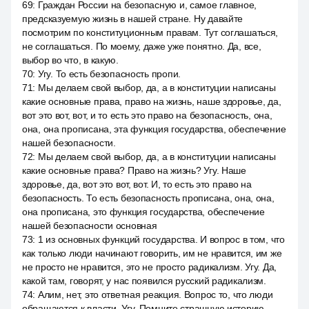
69
:
Граждан России на безопасную и, самое главное,
предсказуемую жизнь в нашей стране. Ну давайте
посмотрим по конституционным правам. Тут соглашаться,
не соглашаться. По моему, даже уже понятно. Да, все,
выбор во что, в какую.
70
:
Угу. То есть безопасность пропи.
71
:
Мы делаем свой выбор, да, а в конституции написаны
какие основные права, право на жизнь, наше здоровье, да,
вот это вот, вот, и то есть это право на безопасность, она,
она, она прописана, эта функция государства, обеспечение
нашей безопасности.
72
:
Мы делаем свой выбор, да, а в конституции написаны
какие основные права? Право на жизнь? Угу. Наше
здоровье, да, вот это вот, вот. И, то есть это право на
безопасность. То есть безопасность прописана, она, она,
она прописана, это функция государства, обеспечение
нашей безопасности основная
73
:
1 из основных функций государства. И вопрос в том, что
как только люди начинают говорить, им не нравится, им же
не просто не нравится, это не просто радикализм. Угу. Да,
какой там, говорят, у нас появился русский радикализм.
74
:
Алим, нет, это ответная реакция. Вопрос то, что люди
обращаются к власти. Угу. Помните страшную историю