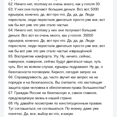
62
:
Ничего нет, поэтому их очень много, как у гоголя 30.
63
:
У них они получают большие деньги. Вот, вот, 5000
курьеров, конечно, да, вот про что. Да, да, да. Люди
перестали, люди перестали двигаться просто уже все, вот
как бы вот уже это уже стало частью.
64
:
Ничего нет, поэтому у них они получают большие
деньги. Вот, вот их очень много, как у гоголя. 35000
курьеров, конечно. Да, вот про что. Да, да, да. Люди
перестали, люди перестали двигаться просто уже все, вот
как бы вот уже это уже стало частью извращённой.
65
:
Восприятие комфорта. Угу. Ну, ничего, сейчас,
наверное, наверное, сейчас будут двигаться чаще, чуть
чуть. Вот, во всяком случае, курьеры подражают. Ну да, о
безопасности поговорим, Кирилл, сегодня запрос на
66
:
Справедливость, да, часто звучит как запрос на на
порядок и на безопасность. Вы считаете, что настоящая
защита прав человека в обеспечении права большинства?
67
:
Граждан России на безопасную и, самое главное,
предсказуемую жизнь в нашей стране.
68
:
Ну, давайте посмотрим по конституционным правам.
Тут соглашаться, не соглашаться. По моему, даже уже
понятно. Да, все, выбор во что, в какую.