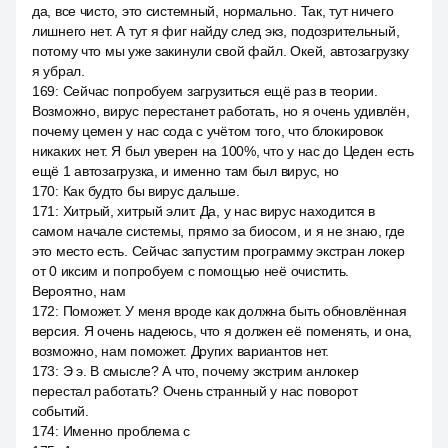
да, все чисто, это системный, нормально. Так, тут ничего
лишнего нет. А тут я фиг найду след экз, подозрительный,
потому что мы уже закинули свой файл. Окей, автозагрузку
я убрал.
169
:
Сейчас попробуем загрузиться ещё раз в теории.
Возможно, вирус перестанет работать, но я очень удивлён,
почему цемен у нас сода с учётом того, что блокировок
никаких нет. Я был уверен на 100%, что у нас до Цеден есть
ещё 1 автозагрузка, и именно там был вирус, но
170
:
Как будто бы вирус дальше.
171
:
Хитрый, хитрый элит. Да, у нас вирус находится в
самом начале системы, прямо за биосом, и я не знаю, где
это место есть. Сейчас запустим программу экстран локер
от 0 иксим и попробуем с помощью неё очистить.
Вероятно, нам
172
:
Поможет. У меня вроде как должна быть обновлённая
версия. Я очень надеюсь, что я должен её поменять, и она,
возможно, нам поможет. Других вариантов нет.
173
:
Э э. В смысле? А что, почему экстрим анлокер
перестал работать? Очень странный у нас поворот
событий.
174
:
Именно проблема с