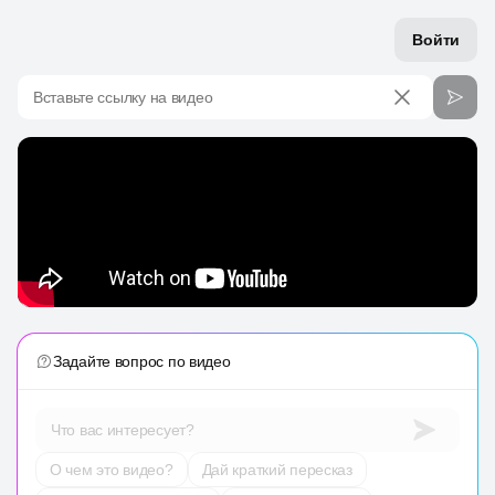
Войти
Вставьте ссылку на видео
Задайте вопрос по видео
Что вас интересует?
О чем это видео?
Дай краткий пересказ