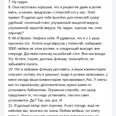
7
:
Ну ладно.
8
:
Она настолько хорошая, что я решил её даже в ролик
взять, а начать предлагаю с minecraft это у нас. Элит
привет. Я сделал для тебя launcher для minecraft супер
удобный, понятный плюс улучшенной защитой вируса,
улучшенной защитой вируса. Ну ладно, хорошо так, элит
лаунчер?
9
:
All of illusion. Нифига себе. Я удивился, что я с 1 раза
прочитал это. Хотите ещё вирусов с minecraft, набираем
3000 лайков на этом ролике, и следующий выходит вне
очереди. Достаём папочку на рабочий стол. Все как всегда.
Угу. Кстати, хэштег, достань флешку, пожалуйста, не
забывайте писать.
10
:
Что я забываю флешку доставать, а ваши комментарии
спасают, потому что я реально, когда я ролики записываю, у
меня иногда ваши комментарии проскакивают. Ага. У элиты
все по серьёзному, дополнительно нужно какие-то
установить библиотеки. Огромное спасибо, что сразу
предложил то, что надо установить, так оно само
установится. Да? Так, ага, все. И
11
:
И дальше setup элит лаунчер. А нет, погоди, ещё не
webview мы, конечно не очень Любим вебвью, но элиту
можно. Элит у нас уже несколько раз попадал в ссн, он