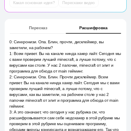
Какая основная идея?
Перескажи видео
Пересказ
Расшифровка
0
:
Синхронизи. Опа. Блин, прочти, дисклеймер, вы
заметили, на рабочем?
1
:
Всем привет. Вы на канале нинда хакер лайт. Сегодня мы
с вами проверим лучший minecraft, а лучше потому, что с
вирусами как столе. У нас 2 папочки, minecraft от элит и
программа для обхода от main гейминг.
2
:
Синхронизи. Опа. Блин. Прочти дисклеймер. Всем
привет. Вы на канале нинда хакер лайт. Сегодня мы с вами
проверим лучший minecraft, а лучше потому, что с
вирусами, как вы заметили, на рабочем столе у нас 2
папочки minecraft от элит и программа для обхода от main
гейминг.
3
:
А это означает, что сегодня у нас рубрика см, что
расшифровывается сам себе недохакер в этой рубрике мы
проверим в этой рубрике мы оцениваем программу,
обходим вирусы конкурсанта и вознаграждаем его. Так что