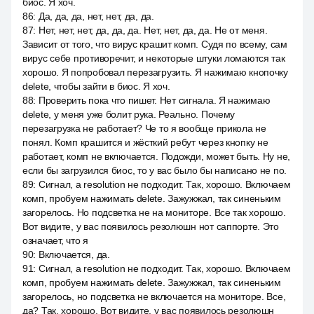
биос. Я хоч.
86
:
Да, да, да, нет, нет, да, да.
87
:
Нет, нет, нет, да, да, да. Нет, нет, да, да. Не от меня.
Зависит от того, что вирус крашит комп. Судя по всему, сам
вирус себе противоречит, и некоторые штуки ломаются так
хорошо. Я попробовал перезагрузить. Я нажимаю кнопочку
delete, чтобы зайти в биос. Я хоч.
88
:
Проверить пока что пишет. Нет сигнала. Я нажимаю
delete, у меня уже болит рука. Реально. Почему
перезагрузка не работает? Че то я вообще прикола не
понял. Комп крашится и жёсткий ребут через кнопку не
работает, комп не включается. Подожди, может быть. Ну не,
если бы загрузился биос, то у вас было бы написано не no.
89
:
Сигнал, а resolution не подходит. Так, хорошо. Включаем
комп, пробуем нажимать delete. Зажужжал, так синеньким
загорелось. Но подсветка не на мониторе. Все так хорошо.
Вот видите, у вас появилось резолюшн нот саппорте. Это
означает, что я
90
:
Включается, да.
91
:
Сигнал, а resolution не подходит. Так, хорошо. Включаем
комп, пробуем нажимать delete. Зажужжал, так синеньким
загорелось, но подсветка не включается на мониторе. Все,
да? Так, хорошо. Вот видите, у вас появилось резолюшн