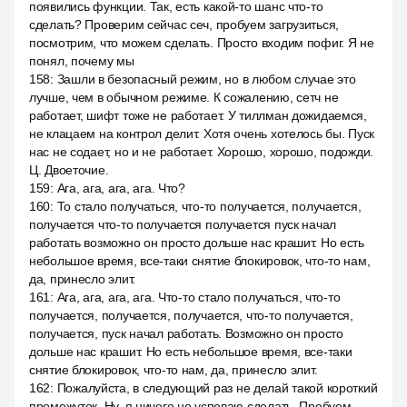
появились функции. Так, есть какой-то шанс что-то
сделать? Проверим сейчас сеч, пробуем загрузиться,
посмотрим, что можем сделать. Просто входим пофиг. Я не
понял, почему мы
158
:
Зашли в безопасный режим, но в любом случае это
лучше, чем в обычном режиме. К сожалению, сетч не
работает, шифт тоже не работает. У тиллман дожидаемся,
не клацаем на контрол делит. Хотя очень хотелось бы. Пуск
нас не содает, но и не работает. Хорошо, хорошо, подожди.
Ц. Двоеточие.
159
:
Ага, ага, ага, ага. Что?
160
:
То стало получаться, что-то получается, получается,
получается что-то получается получается пуск начал
работать возможно он просто дольше нас крашит. Но есть
небольшое время, все-таки снятие блокировок, что-то нам,
да, принесло элит.
161
:
Ага, ага, ага, ага. Что-то стало получаться, что-то
получается, получается, получается, что-то получается,
получается, пуск начал работать. Возможно он просто
дольше нас крашит. Но есть небольшое время, все-таки
снятие блокировок, что-то нам, да, принесло элит.
162
:
Пожалуйста, в следующий раз не делай такой короткий
промежуток. Ну, я ничего не успеваю сделать. Пробуем