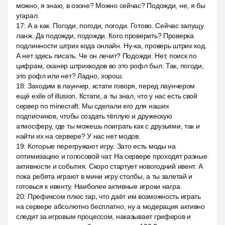
можно, я знаю, в озоне? Можно сейчас? Подожди, не, я бы
угарал.
17
:
А а как. Погоди, погоди, погоди. Готово. Сейчас запущу
ланж. Да подожди, подожди. Кого проверить? Проверка
подлинности штрих кода онлайн. Ну-ка, проверь штрих код.
А нет здесь писать. Че он лечит? Подожди. Нет, поиск по
цифрам, сканер штрихкодов во это рофл был. Так, погоди,
это рофл или нет? Ладно, хорош.
18
:
Заходим в лаунчер, кстати говоря, перед лаунчером
ещё exile of illusion. Кстати, а ты знал, что у нас есть свой
сервер по minecraft. Мы сделали его для наших
подписчиков, чтобы создать тёплую и дружескую
атмосферу, где ты можешь поиграть как с друзьями, так и
найти их на сервере? У нас нет модов.
19
:
Которые перегружают игру. Зато есть моды на
оптимизацию и голосовой чат. На сервере проходят разные
активности и события. Скоро стартует новогодний ивент. А
пока ребята играют в мини игру столбы, а ты залетай и
готовься к ивенту. Наиболее активные игроки награ.
20
:
Префиксом плюс rap, что даёт им возможность играть
на сервере абсолютно бесплатно, ну а модерация активно
следит за игровым процессом, наказывает гриферов и