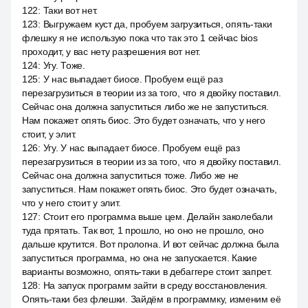
122
:
Таки вот нет.
123
:
Выгружаем куст да, пробуем загрузиться, опять-таки
флешку я не использую пока что так это 1 сейчас bios
проходит, у вас нету разрешения вот нет.
124
:
Угу. Тоже.
125
:
У нас выпадает биосе. Пробуем ещё раз
перезагрузиться в теории из за того, что я двойку поставил.
Сейчас она должна запуститься либо же не запуститься.
Нам покажет опять биос. Это будет означать, что у него
стоит, у элит.
126
:
Угу. У нас выпадает биосе. Пробуем ещё раз
перезагрузиться в теории из за того, что я двойку поставил.
Сейчас она должна запуститься тоже. Либо же не
запуститься. Нам покажет опять биос. Это будет означать,
что у него стоит у элит.
127
:
Стоит его программа выше цем. Делайн заколебали
туда прятать. Так вот, 1 прошло, но оно не прошло, оно
дальше крутится. Вот прологна. И вот сейчас должна была
запуститься программа, но она не запускается. Какие
варианты возможно, опять-таки в дебаггере стоит запрет.
128
:
На запуск программ зайти в среду восстановления.
Опять-таки без флешки. Зайдём в программку, изменим её