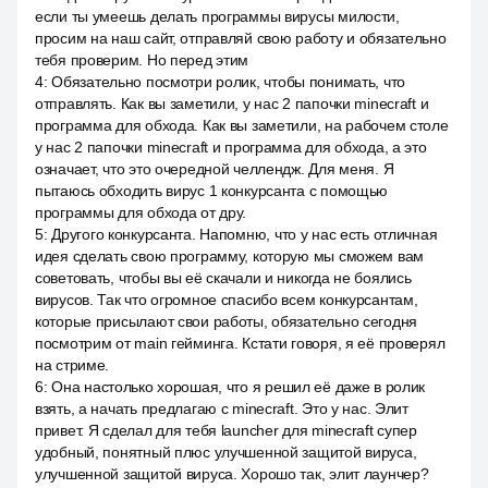
если ты умеешь делать программы вирусы милости,
просим на наш сайт, отправляй свою работу и обязательно
тебя проверим. Но перед этим
4
:
Обязательно посмотри ролик, чтобы понимать, что
отправлять. Как вы заметили, у нас 2 папочки minecraft и
программа для обхода. Как вы заметили, на рабочем столе
у нас 2 папочки minecraft и программа для обхода, а это
означает, что это очередной челлендж. Для меня. Я
пытаюсь обходить вирус 1 конкурсанта с помощью
программы для обхода от дру.
5
:
Другого конкурсанта. Напомню, что у нас есть отличная
идея сделать свою программу, которую мы сможем вам
советовать, чтобы вы её скачали и никогда не боялись
вирусов. Так что огромное спасибо всем конкурсантам,
которые присылают свои работы, обязательно сегодня
посмотрим от main гейминга. Кстати говоря, я её проверял
на стриме.
6
:
Она настолько хорошая, что я решил её даже в ролик
взять, а начать предлагаю с minecraft. Это у нас. Элит
привет. Я сделал для тебя launcher для minecraft супер
удобный, понятный плюс улучшенной защитой вируса,
улучшенной защитой вируса. Хорошо так, элит лаунчер?