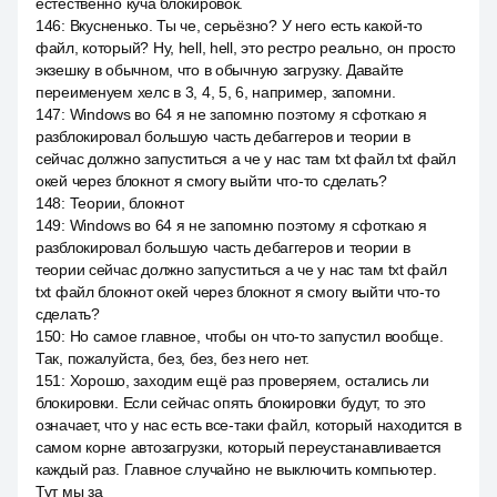
естественно куча блокировок.
146
:
Вкусненько. Ты че, серьёзно? У него есть какой-то
файл, который? Ну, hell, hell, это рестро реально, он просто
экзешку в обычном, что в обычную загрузку. Давайте
переименуем хелс в 3, 4, 5, 6, например, запомни.
147
:
Windows во 64 я не запомню поэтому я сфоткаю я
разблокировал большую часть дебаггеров и теории в
сейчас должно запуститься а че у нас там txt файл txt файл
окей через блокнот я смогу выйти что-то сделать?
148
:
Теории, блокнот
149
:
Windows во 64 я не запомню поэтому я сфоткаю я
разблокировал большую часть дебаггеров и теории в
теории сейчас должно запуститься а че у нас там txt файл
txt файл блокнот окей через блокнот я смогу выйти что-то
сделать?
150
:
Но самое главное, чтобы он что-то запустил вообще.
Так, пожалуйста, без, без, без него нет.
151
:
Хорошо, заходим ещё раз проверяем, остались ли
блокировки. Если сейчас опять блокировки будут, то это
означает, что у нас есть все-таки файл, который находится в
самом корне автозагрузки, который переустанавливается
каждый раз. Главное случайно не выключить компьютер.
Тут мы за