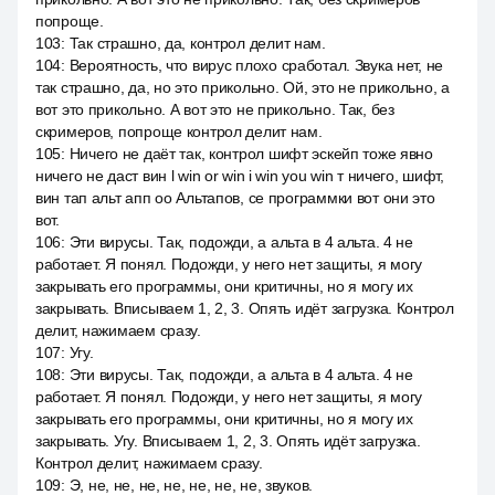
попроще.
103
:
Так страшно, да, контрол делит нам.
104
:
Вероятность, что вирус плохо сработал. Звука нет, не
так страшно, да, но это прикольно. Ой, это не прикольно, а
вот это прикольно. А вот это не прикольно. Так, без
скримеров, попроще контрол делит нам.
105
:
Ничего не даёт так, контрол шифт эскейп тоже явно
ничего не даст вин l win or win i win you win т ничего, шифт,
вин тап альт апп оо Альтапов, се программки вот они это
вот.
106
:
Эти вирусы. Так, подожди, а альта в 4 альта. 4 не
работает. Я понял. Подожди, у него нет защиты, я могу
закрывать его программы, они критичны, но я могу их
закрывать. Вписываем 1, 2, 3. Опять идёт загрузка. Контрол
делит, нажимаем сразу.
107
:
Угу.
108
:
Эти вирусы. Так, подожди, а альта в 4 альта. 4 не
работает. Я понял. Подожди, у него нет защиты, я могу
закрывать его программы, они критичны, но я могу их
закрывать. Угу. Вписываем 1, 2, 3. Опять идёт загрузка.
Контрол делит, нажимаем сразу.
109
:
Э, не, не, не, не, не, не, не, звуков.