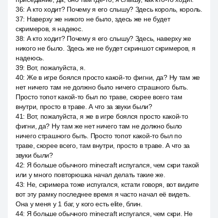
36
:
А кто ходит? Почему я его слышу? Здесь король, король.
37
:
Наверху же никого не было, здесь же не будет
скримеров, я надеюс.
38
:
А кто ходит? Почему я его слышу? Здесь, наверху же
никого не было. Здесь же не будет скриншот скримеров, я
надеюсь.
39
:
Вот, пожалуйста, я.
40
:
Же в игре боялся просто какой-то фигни, да? Ну там же
нет ничего там не должно было ничего страшного быть.
Просто топот какой-то был по траве, скорее всего там
внутри, просто в траве. А что за звуки были?
41
:
Вот, пожалуйста, я же в игре боялся просто какой-то
фигни, да? Ну там же нет ничего там не должно было
ничего страшного быть. Просто топот какой-то был по
траве, скорее всего, там внутри, просто в траве. А что за
звуки были?
42
:
Я больше обычного minecraft испугался, чем скри такой
или у много повторюшка начал делать такие же.
43
:
Не, скримера тоже испугался, кстати говоря, вот видите
вот эту рамку последнее время я часто начал её видеть.
Она у меня у 1 баг, у кого есть elite, блин.
44
:
Я больше обычного minecraft испугался, чем скри. Не