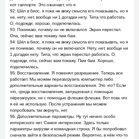
нот саппорте. Это означает, что я
92
:
Шёл в биос, я пока не вижу смысла его показывать, но я
не, нету, нет, вообще ни 1 догадки нету. Типа что работать.
О, подожди, хорошо, подключилась.
93
:
Понимаю, почему он не включался. Экран перестал.
Опа, сейчас вам покажу пам бам.
94
:
Шёл в биос, я пока не вижу смысла его показывать, но я
не понимаю, почему он не включался. Нету, нет, вообще ни
1 догадки нету. Типа, что экран перестал работать. О,
подожди, опа, сейчас вам покажу. Пам бам. Хорошо,
подключилась.
95
:
Восстановление. Я поменял разрешение. Теперь все
работает. Мы можем перезагрузить компьютер либо
дополнительные варианты восстановления. Это что? Если
что, среда восстановления, запущенная с помощью
перезагрузок, не с помощью флешки флешка. Вот пока что
я её не использую. После устранения мы можем
попробовать так вернуть, нет.
96
:
Дополнительные параметры. Ну тут ничего особо
интересного нет. Самое интересное. Здесь только
параметры загрузки и командная строка. Я бы попробовал
сначала зайти в безопасный режим. Вероятно, в нём что-то