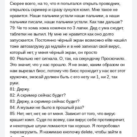
Скорее всего, на то, что я попытался открыть проводник,
открылось скример и сразу сунулся комп. Мне такое не
нравится. Наши пальчики устали наши пальчики, а наши
пальчики писали, наши пальчики устали. Как там дальше?
79
:
Че то хома хома хомячок по 3 лапки. Дед с ума сходит,
таблетки не выпил. Ну мне не нравится как оно долго
запускается. Постоянно чёрный экран возможно elite нашёл
тоже автозагрузку до мдлайн и в неё запихал свой вирус,
который нет, у меня чёрный экран, он просто
80
:
Реально нет сигнала. О, так, на секундочку Проскочило.
Это значит, что у нас прошло. Я не знаю, каким образом он
нам вырезал биос, потому что биос проходит у нас вот этот
кружочек, эмэсай должен быть с его нету ни 1, ни 2, так
руки.
81
:
Держу.
82
:
А скример сейчас будет?
83
:
Держу, а скример сейчас будет?
84
:
А музыки не было в прошлый раз?
85
:
Нет, нет, нет, не от меня. Зависит от того, что вирус
крашит комп. Судя по всему, сам вирус себе противоречит,
и некоторые штуки ломаются так хорошо. Я попробовал
перезагрузить. Я нажимаю кнопочку delete, чтобы зайти в