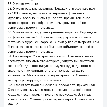
58
:
У меня мурашки.
59
:
У меня реально мурашки. Подождите, я сфоткаю вам
на 1000 лайков, выгружу в телеграмчик фото моих
мурашек. Хорошо. Значит, у нас есть время. Там была
какая-то девчонка с обратным таймером, на неё не
равняемся, потому что раньш.
60
:
У меня мурашки, у меня реально мурашки. Подождите,
я сфоткаю вам на 1000 лайков, выгружу в телеграмчик
фото моих мурашек. Хорошо. Значит, у нас есть время. Там
была какая-то девчонка с обратным таймером, на неё не
равняемся, потому что раньш
61
:
Её таймера. У нас крашнулся комп. Пытаемся зайти
посмотреть что мы можем открыть, запустить и пытаться
как-то обходить этот вирус потому что ну да, да, пока я не
знаю, чего нам ожидать от этого, почему так долго
включается. Мне вот это пипец не нравится. Я нажал
кнопку перезагрузки, кто не помнит
62
:
У меня вот такая выносная кнопочка есть прикольная.
Она прям здесь у меня лежит на столе, я на неё просто
клацаю, и все нажал, и ничего не происходит. Вот у вас
новый сигнал. У меня просто чёрный экран. Почему биос
мой не