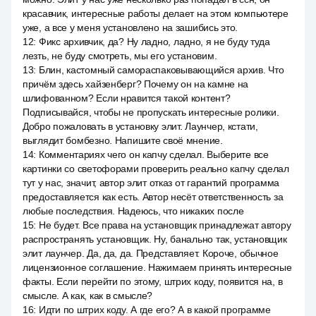
красавчик, интересные работы делает на этом компьютере
уже, а все у меня установлено на зашибись это.
12
:
Фикс архивчик, да? Ну ладно, ладно, я не буду туда
лезть, не буду смотреть, мы его установим.
13
:
Блин, кастомный самораспаковывающийся архив. Что
причём здесь хайзенберг? Почему он на камне на
шлифованном? Если нравится такой контент?
Подписывайся, чтобы не пропускать интересные ролики.
Добро пожаловать в установку элит. Лаунчер, кстати,
выглядит бомбезно. Напишите своё мнение.
14
:
Комментариях чего он капчу сделал. Выберите все
картинки со светофорами проверить реально капчу сделал
тут у нас, значит, автор элит отказ от гарантий программа
предоставляется как есть. Автор несёт ответственность за
любые последствия. Надеюсь, что никаких после
15
:
Не будет. Все права на установщик принадлежат автору
распространять установщик. Ну, банально так, установщик
элит лаунчер. Да, да, да. Представляет. Короче, обычное
лицензионное соглашение. Нажимаем принять интересные
факты. Если перейти по этому, штрих коду, появится на, в
смысле. А как, как в смысле?
16
:
Идти по штрих коду. А где его? А в какой программе