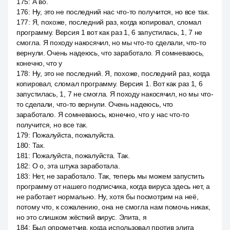
175
:
А во.
176
:
Ну, это не последний нас что-то получится, но все так.
177
:
Я, похоже, последний раз, когда копировал, сломал
программу. Версия 1 вот как раз 1, 6 запустилась, 1, 7 не
смогла. Я походу накосячил, но мы что-то сделали, что-то
вернули. Очень надеюсь, что заработало. Я сомневаюсь,
конечно, что у
178
:
Ну, это не последний. Я, похоже, последний раз, когда
копировал, сломал программу. Версия 1. Вот как раз 1, 6
запустилась, 1, 7 не смогла. Я походу накосячил, но мы что-
то сделали, что-то вернули. Очень надеюсь, что
заработало. Я сомневаюсь, конечно, что у нас что-то
получится, но все так.
179
:
Пожалуйста, пожалуйста.
180
:
Так.
181
:
Пожалуйста, пожалуйста. Так.
182
:
О о, эта штука заработала.
183
:
Нет, не заработало. Так, теперь мы можем запустить
программу от нашего подписчика, когда вируса здесь нет, а
не работает нормально. Ну, хотя бы посмотрим на неё,
потому что, к сожалению, она не смогла нам помочь никак,
но это слишком жёсткий вирус. Элита, я
184
:
Был опрометчив, когда использовал против элита