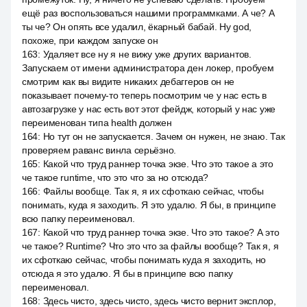
ещё раз воспользоваться нашими программками. А че? А
ты че? Он опять все удалил, ёкарный бабай. Ну god,
похоже, при каждом запуске он
163
:
Удаляет все ну я не вижу уже других вариантов.
Запускаем от имени администратора ден локер, пробуем
смотрим как вы видите никаких дебаггеров он не
показывает почему-то теперь посмотрим че у нас есть в
автозагрузке у нас есть вот этот фейдж, который у нас уже
переименован типа health должен
164
:
Но тут он не запускается. Зачем он нужен, не знаю. Так
проверяем раванс винла серьёзно.
165
:
Какой что труд раннер точка экзе. Что это такое а это
че такое runtime, что это что за но отсюда?
166
:
Файлы вообще. Так я, я их сфоткаю сейчас, чтобы
понимать, куда я заходить. Я это удалю. Я бы, в принципе
всю папку переименовал.
167
:
Какой что труд раннер точка экзе. Что это такое? А это
че такое? Runtime? Что это что за файлы вообще? Так я, я
их сфоткаю сейчас, чтобы понимать куда я заходить, но
отсюда я это удалю. Я бы в принципе всю папку
переименовал.
168
:
Здесь чисто, здесь чисто, здесь чисто вернит эксплор,