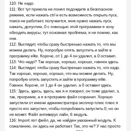
110
:
Не надо.
111
:
Вот тут прикола не понял подождите в безопасном
режиме, если нажать ctrl и есть возможность открыть пуск,
поиск не работает, получается, мне нужно нажать пуск,
нажать, допустим, 0 с помощью этой программки я хочу
обходить вирусы, тут основная проблема, я не помню, как
она.
112
:
Выглядит, чтобы сразу быстренько нажать то, что мы
можем делать. Ну, попробую опять запустить и зайти в
программу elite. Короче, от 1 до 4 он удалил, а 0 оставил.
113
:
Что надо? Так хорошо, хорошо, хорошо, говнюк здесь.
114
:
Выглядит, чтобы сразу быстренько нажать то, что надо.
Так хорошо, хорошо, хорошо, что мы можем делать. Ну,
попробую опять запустить и зайти в программу elite.
Говнюк. Короче, от 1 до 4 он удалил, а 0 оставил здесь.
115
:
Здесь, здесь, здесь, как я и говорил, он тоже удалил, э,
так, программ, а я в программ файл сохранил. Хорошо
запустили от имени администратора эксплор плюс плюс я
просто его запустил, чтобы попробовать запустить 0, но он
не может. Файл антивирус лайн, 6 модуль.
116
:
Import лот фейл, да, не найден указанный модуль. К
сожалению, он здесь не работает. Так, это че? У нас просто