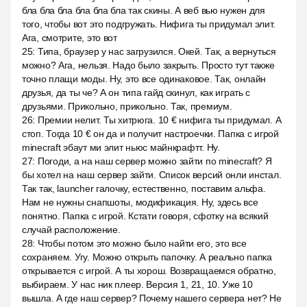
бла бла бла бла бла бла так скины. А веб вью нужен для
того, чтобы вот это подгружать. Нифига ты придумал элит.
Ага, смотрите, это вот
25
:
Типа, браузер у нас загрузился. Окей. Так, а вернуться
можно? Ага, нельзя. Надо было закрыть. Просто тут также
точно плащи моды. Ну, это все одинаковое. Так, онлайн
друзья, да ты че? А он типа гайд скинул, как играть с
друзьями. Прикольно, прикольно. Так, премиум.
26
:
Премии нелит. Ты хитрюга. 10 € нифига ты придумал. А
стоп. Тогда 10 € он да и получит настроечки. Папка с игрой
minecraft эбаут ми элит ньюс майнкрафтт. Ну.
27
:
Погоди, а на наш сервер можно зайти по minecraft? Я
бы хотел на наш сервер зайти. Список версий онли инстал.
Так так, launcher галочку, естественно, поставим альфа.
Нам не нужны снапшоты, модификация. Ну, здесь все
понятно. Папка с игрой. Кстати говоря, сфотку на всякий
случай расположение.
28
:
Чтобы потом это можно было найти его, это все
сохраняем. Угу. Можно открыть папочку. А реально папка
открывается с игрой. А ты хорош. Возвращаемся обратно,
выбираем. У нас ник плеер. Версия 1, 21, 10. Уже 10
вышла. А где наш сервер? Почему нашего сервера нет? Не