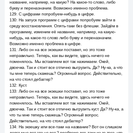
название, например, на какую? На какое-то слово, либо
букву и переназначим. Возможно именно проблема.
129
:
С цифрами попробуем-нибудь в цифре.
130
:
На запуск программ с цифрами попробуем зайти в
среду восстановления. Опять-таки без флешки. Зайдём в
программку, изменим её название, например, на какую-
нибудь, на какое-то слово либо букву и переназначим.
Возможно именно проблема в цифре.
131
:
Либо он на все экзешки поставил, но это тоже
неправильно. Теперь, как вы видите, здесь ничего не
поменялось. Мы вставляем вот так нажимаем. Окей,
двоечка. Так и стоит все отлично выгрузить. Да? Ну-ка, а что
ты мне теперь скажешь? Огромный вопрос. Действительно,
на что стоял дебаггер?
132
:
Куст.
133
:
Либо он на все экзешки поставил, но это тоже
неправильно. Теперь, как вы видите, здесь ничего не
поменялось. Мы вставляем вот так нажимаем. Окей,
двоечка. Так и стоит все отлично выгрузить куст. Да? Ну-ка, а
что ты мне теперь скажешь? Огромный вопрос.
Действительно, на что стоял дебаггер?
134
:
На экзешку или все-таки на название? Вот он слишком
долго мне вот это не вот 2 проблема все-таки из за того, что