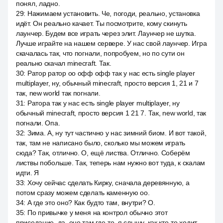
понял, ладно.
29
:
Нажимаем установить. Че, погоди, реально, установка
идёт. Он реально качает. Ты посмотрите, кому скинуть
лаунчер. Будем все играть через элит. Лаунчер не шутка.
Лучше играйте на нашем сервере. У нас свой лаунчер. Игра
скачалась так, что погнали, попробуем, но по сути он
реально скачал minecraft. Так.
30
:
Ратор ратор оо офф офф так у нас есть single player
multiplayer, ну, обычный minecraft, просто версия 1, 21 и 7
так, new world так погнали.
31
:
Ратора так у нас есть single player multiplayer, ну
обычный minecraft, просто версия 1 21 7. Так, new world, так
погнали. Опа.
32
:
Зима. А, ну тут частично у нас зимний биом. И вот такой,
так, там не написано было, сколько мы можем играть
сюда? Так, отлично. О, ещё листва. Отлично. Соберём
листвы побольше. Так, теперь нам нужно вот туда, к скалам
идти. Я
33
:
Хочу сейчас сделать Кирку, сначала деревянную, а
потом сразу можем сделать каменную оо.
34
:
А где это оно? Как будто там, внутри? О.
35
:
По привычке у меня на контрол обычно этот
приседание, да, оно там где-то, я слышу, как кто-то ходит.