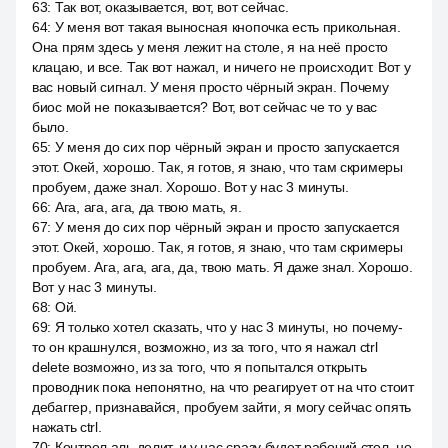
63
:
Так вот, оказывается, вот, вот сейчас.
64
:
У меня вот такая выносная кнопочка есть прикольная.
Она прям здесь у меня лежит на столе, я на неё просто
клацаю, и все. Так вот нажал, и ничего не происходит. Вот у
вас новый сигнал. У меня просто чёрный экран. Почему
биос мой не показывается? Вот, вот сейчас че то у вас
было.
65
:
У меня до сих пор чёрный экран и просто запускается
этот. Окей, хорошо. Так, я готов, я знаю, что там скримеры
пробуем, даже знал. Хорошо. Вот у нас 3 минуты.
66
:
Ага, ага, ага, да твою мать, я.
67
:
У меня до сих пор чёрный экран и просто запускается
этот. Окей, хорошо. Так, я готов, я знаю, что там скримеры
пробуем. Ага, ага, ага, да, твою мать. Я даже знал. Хорошо.
Вот у нас 3 минуты.
68
:
Ой.
69
:
Я только хотел сказать, что у нас 3 минуты, но почему-
то он крашнулся, возможно, из за того, что я нажал ctrl
delete возможно, из за того, что я попытался открыть
проводник пока непонятно, на что реагирует от на что стоит
дебаггер, признавайся, пробуем зайти, я могу сейчас опять
нажать ctrl.
70
:
Контрол аль делит, и у нас сразу будет рабочий стол, но