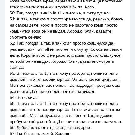
когда ребристый экран, серый такой шипит ещё постоянно
все скримеры с такими штуками были. Алло.
50
:
Так, погоди, вин l win all ничего не, я сижу тут, но.
51
:
А, так, а так комп просто крашнулся да, реально, боюсь
на самом деле, короче просто не работало комп просто
крашнулся soda он не выдал. Хорошо, блин, давайте
смотреть сейчас.
52
:
Так, погоди, а так, а так комп просто крашнулся да,
реально, вин l win all ничего не, я сижу тут боюсь на самом
деле. Короче просто не работало комп просто крашнулся,
но soda он не выдал. Хорошо, блин, давайте смотреть
сейчас.
53
:
Внимательно. 1, что я хочу проверить, появится ли в
цмд лайн что-то неординарное. Он включается цмд лайн.
Мы пропускаем, я вас понял. Так, подожди, пробуем ещё
раз войти. Да я ничего лишнего не нажимал.
54
:
Вот сейчас.
55
:
Внимательно. 1, что я хочу проверить, появится ли в
цмд лайн что-то неординарное. Вот сейчас он включается
цмд лайн. Мы пропускаем, я вас понял. Так, подожди,
пробуем ещё раз войти. Да я ничего лишнего не нажимал.
56
:
Добро пожаловать, висит, все замерло.
57
:
Ты, блин, гад какой. Хорошо.