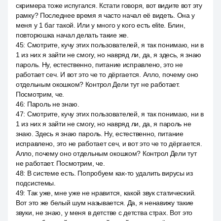
скримера тоже испугался. Кстати говоря, вот видите вот эту
рамку? Последнее время я часто начал её видеть. Она у
меня у 1 баг такой. Или у много у кого есть elite. Блин,
повторюшка начал делать такие же.
45
:
Смотрите, кучу этих пользователей, я так понимаю, ни в
1 из них я зайти не смогу, но навряд ли, да, я здесь, я знаю
пароль. Ну, естественно, питание исправлено, это не
работает сеч. И вот это че то дёргается. Алло, почему оно
отдельным окошком? Контрол Дели тут не работает.
Посмотрим, че.
46
:
Пароль не знаю.
47
:
Смотрите, кучу этих пользователей, я так понимаю, ни в
1 из них я зайти не смогу, но навряд ли, да, я пароль не
знаю. Здесь я знаю пароль. Ну, естественно, питание
исправлено, это не работает сеч, и вот это че то дёргается.
Алло, почему оно отдельным окошком? Контрол Дели тут
не работает. Посмотрим, че.
48
:
В системе есть. Попробуем как-то удалить вирусы из
подсистемы.
49
:
Так уже, мне уже не нравится, какой звук статический.
Вот это же белый шум называется. Да, я ненавижу такие
звуки, не знаю, у меня в детстве с детства страх. Вот это