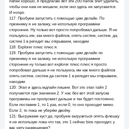
папки хорошо, я предлагаю вот эти 200 папок элит удалить,
чтобы они нам не мешали, если оно здесь не запускается.
И попро.
117
:
Пробуем запустить с помощью цем делайн. По
прежнему я не залажу, не использую программки
сторонние. Ну только вот просто попробовал дальше. Я не
пользуюсь им, как много файлов, опять систем, систем, да,
систем 1 в регедит мы открываем, находим
118
:
Explorer плюс плюс я.
119
:
Пробуем запустить с помощью цем делайн по
прежнему я не залажу, не использую программки
сторонние ну только вот explorer плюс плюс я просто
попробовал дальше я не пользуюсь им как много файлов
опять систем, систем да систем 1 в регедит мы открываем,
находим.
120
:
Этап и здесь мдлайн пишем. Вот это этап тайп 2
получается при значении 2. У нас без вот этой запуска
программы не пропускает дальше и так будет постоянно.
Если поставим 1, то 1 раз, если 0, то оно проходит мимо.
Если 2, то пока не уберём двойку.
121
:
Выгружаем куст да, пробуем загрузиться опять флешку
я не использую пока что так, это 1 сейчас bios проходит, у
вас нету разрешения?