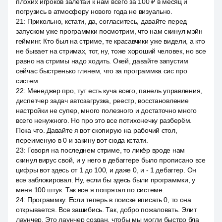
плохих игроков залетай к нам всего за 100 ₽ в месяц и
погрузись в атмосферу нового года не визуально.
21
:
Прикольно, кстати, да, согласитесь, давайте перед
запуском уже программки посмотрим, что нам скинул мэйн
гейминг. Кто был на стриме, те красавчики уже видели, а кто
не бывает на стримах, тот, ну, тоже хороший человек, но все
равно на стримы надо ходить. Окей, давайте запустим
сейчас быстренько глянем, что за программка сис про
систем.
22
:
Менеджер про, тут есть куча всего, панель управления,
диспетчер задач автозагрузка, реестр, восстановление
настройки не супер, много полезного и достаточно много
всего ненужного. Но про это все потихонечку разберём.
Пока что. Давайте я вот скопирую на рабочий стол,
переименую в 0 и закину вот сюда кстати.
23
:
Говоря на последнем стриме, то ликёр вроде нам
скинул вирус свой, и у него в дебаггере было прописано все
цифры вот здесь от 1 до 100, и даже 0, и - 1 дебаггер. Он
все заблокировал. Ну, если бы здесь были программки, у
меня 100 штук. Так все я попрятал по системе.
24
:
Программку. Если теперь в поиске вписать 0, то она
открывается. Все зашибись. Так, добро пожаловать. Элит
лаунчер. Это лаунчер создан, чтобы мы могли быстро бла