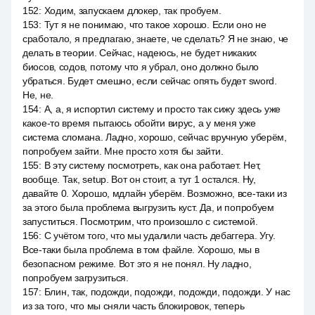
152
:
Ходим, запускаем длокер, так пробуем.
153
:
Тут я не понимаю, что такое хорошо. Если оно не
сработало, я предлагаю, знаете, че сделать? Я не знаю, че
делать в теории. Сейчас, надеюсь, не будет никаких
биосов, содов, потому что я убрал, оно должно было
убраться. Будет смешно, если сейчас опять будет sword.
Не, не.
154
:
А, а, я испортил систему и просто так сижу здесь уже
какое-то время пытаюсь обойти вирус, а у меня уже
система сломана. Ладно, хорошо, сейчас вручную уберём,
попробуем зайти. Мне просто хотя бы зайти.
155
:
В эту систему посмотреть, как она работает. Нет,
вообще. Так, setup. Вот он стоит, а тут 1 остался. Ну,
давайте 0. Хорошо, мдлайн уберём. Возможно, все-таки из
за этого была проблема выгрузить куст. Да, и попробуем
запуститься. Посмотрим, что произошло с системой.
156
:
С учётом того, что мы удалили часть дебаггера. Угу.
Все-таки была проблема в том файле. Хорошо, мы в
безопасном режиме. Вот это я не понял. Ну ладно,
попробуем загрузиться.
157
:
Блин, так, подожди, подожди, подожди, подожди. У нас
из за того, что мы сняли часть блокировок, теперь