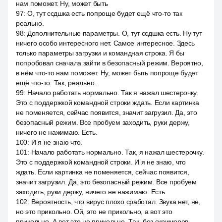
нам поможет. Ну, может быть
97
:
О, тут ссдшка есть попроще будет ещё что-то так
реально.
98
:
Дополнительные параметры. О, тут ссдшка есть. Ну тут
ничего особо интересного нет. Самое интересное. Здесь
только параметры загрузки и командная строка. Я бы
попробовал сначала зайти в безопасный режим. Вероятно,
в нём что-то нам поможет. Ну, может быть попроще будет
ещё что-то. Так, реально.
99
:
Начало работать нормально. Так я нажал шестерочку.
Это с поддержкой командной строки ждать. Если картинка
не поменяется, сейчас появится, значит загрузил. Да, это
безопасный режим. Все пробуем заходить, руки держу,
ничего не нажимаю. Есть.
100
:
И я не знаю что.
101
:
Начало работать нормально. Так, я нажал шестерочку.
Это с поддержкой командной строки. И я не знаю, что
ждать. Если картинка не поменяется, сейчас появится,
значит загрузил. Да, это безопасный режим. Все пробуем
заходить, руки держу, ничего не нажимаю. Есть.
102
:
Вероятность, что вирус плохо сработал. Звука нет, не,
но это прикольно. Ой, это не прикольно, а вот это
прикольно. А вот это не прикольно. Так, без скримеров