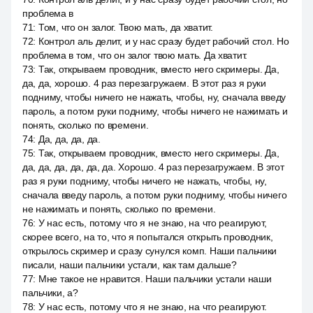
проблема в
71
:
Том, что он залог. Твою мать, да хватит.
72
:
Контрол аль делит, и у нас сразу будет рабочий стол. Но
проблема в том, что он залог твою мать. Да хватит.
73
:
Так, открываем проводник, вместо него скримеры. Да,
да, да, хорошо. 4 раз перезагружаем. В этот раз я руки
подниму, чтобы ничего не нажать, чтобы, ну, сначала введу
пароль, а потом руки подниму, чтобы ничего не нажимать и
понять, сколько по времени.
74
:
Да, да, да, да.
75
:
Так, открываем проводник, вместо него скримеры. Да,
да, да, да, да, да, да. Хорошо. 4 раз перезагружаем. В этот
раз я руки подниму, чтобы ничего не нажать, чтобы, ну,
сначала введу пароль, а потом руки подниму, чтобы ничего
не нажимать и понять, сколько по времени.
76
:
У нас есть, потому что я не знаю, на что реагируют,
скорее всего, на то, что я попытался открыть проводник,
открылось скример и сразу сунулся комп. Наши пальчики
писали, наши пальчики устали, как там дальше?
77
:
Мне такое не нравится. Наши пальчики устали наши
пальчики, а?
78
:
У нас есть, потому что я не знаю, на что реагируют.