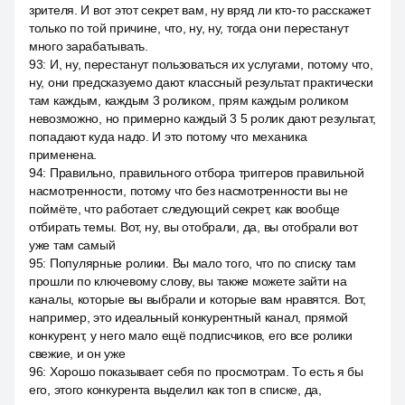
зрителя. И вот этот секрет вам, ну вряд ли кто-то расскажет
только по той причине, что, ну, ну, тогда они перестанут
много зарабатывать.
93
:
И, ну, перестанут пользоваться их услугами, потому что,
ну, они предсказуемо дают классный результат практически
там каждым, каждым 3 роликом, прям каждым роликом
невозможно, но примерно каждый 3 5 ролик дают результат,
попадают куда надо. И это потому что механика
применена.
94
:
Правильно, правильного отбора триггеров правильной
насмотренности, потому что без насмотренности вы не
поймёте, что работает следующий секрет, как вообще
отбирать темы. Вот, ну, вы отобрали, да, вы отобрали вот
уже там самый
95
:
Популярные ролики. Вы мало того, что по списку там
прошли по ключевому слову, вы также можете зайти на
каналы, которые вы выбрали и которые вам нравятся. Вот,
например, это идеальный конкурентный канал, прямой
конкурент, у него мало ещё подписчиков, его все ролики
свежие, и он уже
96
:
Хорошо показывает себя по просмотрам. То есть я бы
его, этого конкурента выделил как топ в списке, да,