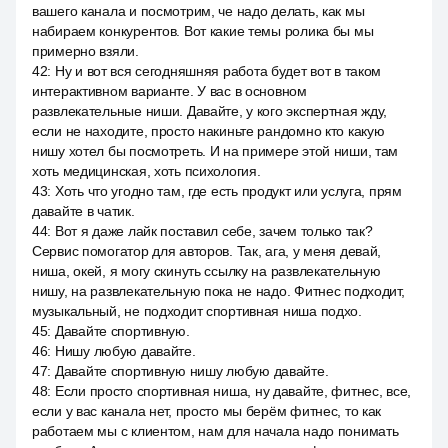
вашего канала и посмотрим, че надо делать, как мы
набираем конкурентов. Вот какие темы ролика бы мы
примерно взяли.
42
:
Ну и вот вся сегодняшняя работа будет вот в таком
интерактивном варианте. У вас в основном
развлекательные ниши. Давайте, у кого экспертная жду,
если не находите, просто накиньте рандомно кто какую
нишу хотел бы посмотреть. И на примере этой ниши, там
хоть медицинская, хоть психология.
43
:
Хоть что угодно там, где есть продукт или услуга, прям
давайте в чатик.
44
:
Вот я даже лайк поставил себе, зачем только так?
Сервис помогатор для авторов. Так, ага, у меня девай,
ниша, окей, я могу скинуть ссылку на развлекательную
нишу, на развлекательную пока не надо. Фитнес подходит,
музыкальный, не подходит спортивная ниша подхо.
45
:
Давайте спортивную.
46
:
Нишу любую давайте.
47
:
Давайте спортивную нишу любую давайте.
48
:
Если просто спортивная ниша, ну давайте, фитнес, все,
если у вас канала нет, просто мы берём фитнес, то как
работаем мы с клиентом, нам для начала надо понимать