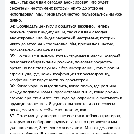
ниши, так как я вам сегодня анонсировал, что будет
секретный инструмент, который никто до этого не
использовал. Мы, признаться честно, пользовались им уже
давно.
34
:
Соблюдать цензуру и общаться вежливо. Теперь
поехали сразу к аудиту ниши, так как я вам сегодня
анонсировал, что будет секретный инструмент, который
никто до этого не использовал. Мы, признаться честно,
пользовались им уже давно.
35
:
Но сейчас я вывожу этот инструмент в массы, который
помогает отбирать темы роликов, помогает сократить
время на вот этот ручной сбор информации, какие ролики
стрельнули, где, какой коэффициент просмотров, ну,
коэффициент вирусности по просмотрам.
36
:
Какие хорошо выделились, какие плохо, где разница
между подписчиками и просмотрами выше, какие ролики
свежие при этом и все это надо одновременно учитывать и
вручную это делать. Я думаю, вы знаете, что не совсем
легко, если я вам сейчас вот покажу, как
37
:
Плюс минус у нас раньше состояла таблица триггеров,
которую мы собирали вручную. И так на протяжении мы
уже, наверное, 3 лет занимались этим. Мы вот делали вот
такую табличку. Я, наверное, знаете, как сделаю сейчас