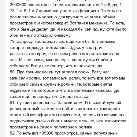
2000600 просмотров. То есть практически там 1 и 8, да, 1.
78
:
1 и 6, 1 и 7 примерно у него коэффициент. То есть все
равно это очень хорошо для крупного канала и объём
просмотров о многом говорит. Вот такая механика. То есть,
что я бы ещё делал, да, я накидал бы сейчас, ну хотя бы по
этой теме, по этому ключевому
79
:
Запросу, как набрать вес ещё хотя бы 6, 7 роликов,
которые подходят под запрос. Здесь у нас врач
рассказывает врач, не совсем релевантная история для
нас. Мы не врачи, мы тренеры, поэтому мы берём и
отбираем. Вот у нас тренер, что-то похожее, да.
80
:
Про тренировки он тут записал ролик. Вот у нас
записали ролик, вот записали ролик, то есть все вот это мы
отбираем самые крупные ролики, те, которые сняты
недавно, и те, которые сняты на маленьких каналах, где
канал ещё не раскручен. Это для нас са.
81
:
Лучшие референсы. Запоминаем. Вот самый лучший
ролик, который вы можете найти в интернете, у которого
огромный коэффициент вирусности, то есть его количество
подписчиков должно быть намного меньше, чем количество
просмотров на самом популярном ролике.
82
:
То есть вот 409000 просмотров, самый популярный