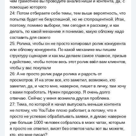
чем грамотнее вы проводите анализ ниши и контента, да, с
помощью которого
24
:
Потом отбираете себе темы, тем выше вероятность, что
попытка будет не безуспешной, но не стопроцентной. Итак,
поэтому, помимо выборки, тем сегодня я расскажу, и как
делать, по какой механике я понимаю, какую обложку надо
составить для своего
25
:
Ролика, чтобы он не просто копировал ролик конкурента
или обложку конкурента. По какой механике мы пишем
структуру сценария и как мы делаем самое главное, призыв
к действию, чтобы потом весь этот ролик ввёл вам клиентов,
чтобы у вас покупали
26
:
А не просто ролик ради ролика и радость от
просмотров. И на этом все, кто заметил, возможно, кто
заметил, да, и часто мне, наверное, пишет в личку, там хочу
с вами поработать. Нужен продюсер. Я очень долго
отвечаю. Сейчас у меня возникла другая проблема.
27
:
Тема, по которой я начал выпускать меньше контента
не потому, что YouTube плохо работает, а потому, что я
просто не успеваю обрабатывать заявки, я думаю наверное
уже больше 1000 человек собралось в моих чатах, которым
я просто не ответил, висят без ответов чаты вот вы можете,
кто, кто мне писал?