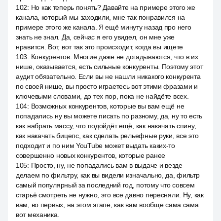
102
:
Но как теперь понять? Давайте на примере этого же
канала, который мы заходили, мне так понравился на
примере этого же канала. Я ещё минуту назад про него
знать не знал. Да, сейчас я его увидел, он мне уже
нравится. Вот, вот так это происходит, когда вы ищете
103
:
Конкурентов. Многие даже не догадываются, что в их
нише, оказывается, есть сильные конкуренты. Поэтому этот
аудит обязательно. Если вы не нашли никакого конкурента
по своей нише, вы просто играетесь вот этими фразами и
ключевыми словами, до тех пор, пока не найдёте всех.
104
:
Возможных конкурентов, которые вы вам ещё не
попадались ну вы можете писать по разному, да, ну то есть
как набрать массу, что подойдёт ещё, как накачать спину,
как накачать бицепс, как сделать рельефные руки, все это
подходит и по ним YouTube может выдать каких-то
совершенно новых конкурентов, которые ранее
105
:
Просто, ну, не попадались вам в выдаче и везде
делаем по фильтру, как вы видели изначально, да, фильтр
самый популярный за последний год, потому что совсем
старьё смотреть не нужно, это все давно пересняли. Ну, как
вам, во первых, на этом этапе, как вам вообще сама сама
вот механика.