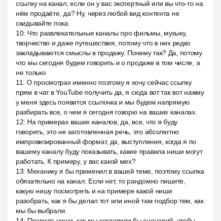
ссылку на канал, если он у вас экспертный или вы что-то на
нём продаёте, да? Ну, через любой вид контента не
скидывайте пока.
10
:
Что развлекательные каналы про фильмы, музыку,
творчество и даже путешествия, потому что в них редко
закладываются смыслы в продажу. Почему так? Да, потому
что мы сегодня будем говорить и о продаже в том числе, а
не только
11
:
О просмотрах именно поэтому я хочу сейчас ссылку
прям в чат в YouTube получить да, я сюда вот так вот нажму
у меня здесь появится ссылочка и мы будем напрямую
разбирать все, о чем я сегодня говорю на ваших каналах.
12
:
На примерах ваших каналов, да, все, что я буду
говорить, это не заготовленная речь, это абсолютно
импровизированный формат, да, выступления, когда я по
вашему каналу буду показывать, какие правила ниши могут
работать. К примеру, у вас какой мех?
13
:
Механику я бы применил в вашей теме, поэтому ссылка
обязательно на канал. Если нет, то рандомно пишите,
какую нишу посмотреть и на примере какой ниши
разобрать, как я бы делал тот или иной там подбор тем, как
мы бы выбрали.
14
:
Правила ниши, как мы составили бы сценарий, чтобы