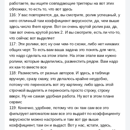
работаете, вы ищите совпадающие триггеры на вот этих
обложках, то есть то, что вот здесь
116
:
У вас повторяется, да, вы смотрите, ролик успешный, у
него отличный там коэффициент вирусности, да, чем выше
здесь число them круче. Вот он очень крутой ролик раз, да,
там вот очень крутой ролик 2. И вы смотрите, есть ли что-то,
что сейчас вот выделяет
117
:
Эти ролики, вот, ну они чем-то схожи, либо нет никаких
общих черт. То есть вам ваша задача это понять для чего,
что надо сделать на этом этапе. На этом этапе вам нужно
ролики, которые выделились, разместить рядом. Вам надо
их как-то вместе все
118
:
Разместить от разных авторов. И здесь, в таблице
вручную, сразу скажу, это делалось крайне неудобно,
потому что переносить вот эту картинку, либо здесь этой
строчкой выделять и переносить просто строку, строку
вверх. Ну не самая удобная работа. Ну вот в этом плане
сервис
119
:
Конечно, удобнее, потому что он там сам все это
фильтрует автоматом вам все это выдаёт по коэффициенту
вирусности можно настроить и там вот где выше
коэффициент, там он и выдаст. Вот у нас, кстати, здесь,