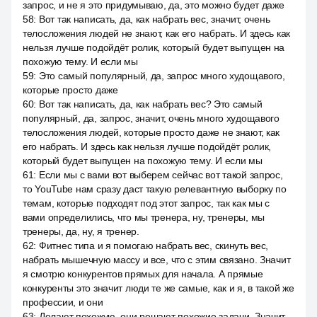
запрос, и не я это придумываю, да, это можно будет даже
58
:
Вот так написать, да, как набрать вес, значит, очень
телосложения людей не знают, как его набрать. И здесь как
нельзя лучше подойдёт ролик, который будет выпущен на
похожую тему. И если мы
59
:
Это самый популярный, да, запрос много худощавого,
которые просто даже
60
:
Вот так написать, да, как набрать вес? Это самый
популярный, да, запрос, значит, очень много худощавого
телосложения людей, которые просто даже не знают, как
его набрать. И здесь как нельзя лучше подойдёт ролик,
который будет выпущен на похожую тему. И если мы
61
:
Если мы с вами вот выберем сейчас вот такой запрос,
то YouTube нам сразу даст такую релевантную выборку по
темам, которые подходят под этот запрос, так как мы с
вами определились, что мы тренера, ну, тренеры, мы
тренеры, да, ну, я тренер.
62
:
Фитнес типа и я помогаю набрать вес, скинуть вес,
набрать мышечную массу и все, что с этим связано. Значит
я смотрю конкурентов прямых для начала. А прямые
конкуренты это значит люди те же самые, как и я, в такой же
профессии, и они
63
:
Делают похожую, они решают похожие задачи. Значит,