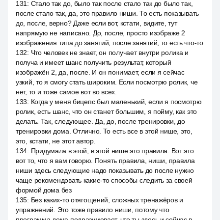
131
:
Стало так до, было так после стало так до было так,
после стало так, да, это правило ниши. То есть показывать
до, после, верно? Даже если вот, кстати, видите, тут
напрямую не написано. До, после, просто изображе 2
изображения типа до занятий, после занятий, то есть что-то
132
:
Что человек не знает, он получает внутри ролика и
получа и имеет шанс получить результат, который
изображён 2, да, после. И он понимает, если я сейчас
узкий, то я смогу стать широким. Если посмотрю ролик, че
нет, то и тоже самое вот во всех.
133
:
Когда у меня бицепс был маленький, если я посмотрю
ролик, есть шанс, что он станет большим, я пойму, как это
делать. Так, следующее. Да, до, после тренировки, до
тренировки дома. Отлично. То есть все в этой нише, это,
это, кстати, не этот автор.
134
:
Придумала в этой, в этой нише это правила. Вот это
вот то, что я вам говорю. Понять правила, ниши, правила
ниши здесь следующие надо показывать до после нужно
чаще рекомендовать какие-то способы следить за своей
формой дома без
135
:
Без каких-то отягощений, сложных тренажёров и
упражнений. Это тоже правило ниши, потому что
программа дома подразумевает, что ты здесь и сейчас в