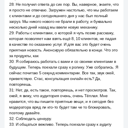
28
:
Не получил ответа до сих пор. Вы, наверное, знаете, что
я просто не отвечаю. Загружен настолько, что мы работаем
с клиентами и до сегодняшнего дня у нас был полный
загруз. Мы никого нового не брали в работу, и буквально
несколько дней назад мы ввели новую механику.
29
:
Работы с клиентами, о которой я чуть позже расскажу,
которая позволяет нам взять ещё 8, 10 клиентов, не падая
в качестве по оказанию услуг. И для вас это будет очень
приятная новость. Анонсирую обязательно в конце. Что это
за продукты, как
30
:
Я собираюсь работать с вами и со своими клиентами в
будущем. Теперь поехали сразу к ролику. Уже собрались. Я
сейчас почитаю 5 секунд комментарии. Все так, звук окей,
приветствую. Стас, консультация онлайн есть? Да,
повторяешь.
31
:
Нет, да, есть такое, повторяешь, и нет просмотров. Так,
окей, я вижу, что аудитория очень, очень Тёплая. Мне
нравится, что вы пишите приятные вещи, и я сегодня без
модератора вряд ли кто-то будет там че то блокировать,
поэтому давайте.
32
:
Соблюдать цензуру.
33
:
И общаться вежливо. Теперь поехали сразу к аудиту