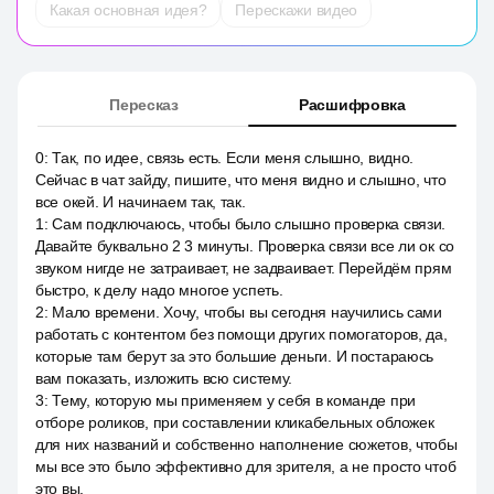
Какая основная идея?
Перескажи видео
Пересказ
Расшифровка
0
:
Так, по идее, связь есть. Если меня слышно, видно.
Сейчас в чат зайду, пишите, что меня видно и слышно, что
все окей. И начинаем так, так.
1
:
Сам подключаюсь, чтобы было слышно проверка связи.
Давайте буквально 2 3 минуты. Проверка связи все ли ок со
звуком нигде не затраивает, не задваивает. Перейдём прям
быстро, к делу надо многое успеть.
2
:
Мало времени. Хочу, чтобы вы сегодня научились сами
работать с контентом без помощи других помогаторов, да,
которые там берут за это большие деньги. И постараюсь
вам показать, изложить всю систему.
3
:
Тему, которую мы применяем у себя в команде при
отборе роликов, при составлении кликабельных обложек
для них названий и собственно наполнение сюжетов, чтобы
мы все это было эффективно для зрителя, а не просто чтоб
это вы.