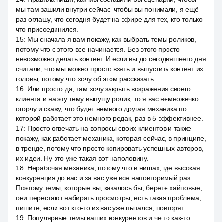
мы там зашили внутри сейчас, чтобы вы понимали, я ещё
раз оглашу, что сегодня будет на эфире для тех, кто только
что присоединился.
15
:
Мы сначала я вам покажу, как выбрать темы роликов,
потому что с этого все начинается. Без этого просто
невозможно делать контент. И если вы до сегодняшнего дня
считали, что мы можно просто взять и выпустить контент из
головы, потому что хочу об этом рассказать.
16
:
Или просто да, там хочу закрыть возражения своего
клиента и на эту тему выпущу ролик, то я вас немножечко
огорчу и скажу, что будет немного другая механика по
которой работает это немного редак, раз в 5 эффективнее.
17
:
Просто отвечать на вопросы своих клиентов и также
покажу, как работает механика, которая сейчас, в принципе,
в тренде, потому что просто копировать успешных авторов,
их идеи. Ну это уже такая вот наполовину.
18
:
Нерабочая механика, потому что в нишах, где высокая
конкуренция до вас и за вас уже все наповторимый раз.
Поэтому темы, которые вы, казалось бы, берете хайповые,
они перестают набирать просмотры, есть такая проблема,
пишите, если вот кто-то из вас уже пытался, повторят
19
:
Популярные темы ваших конкурентов и че то как-то