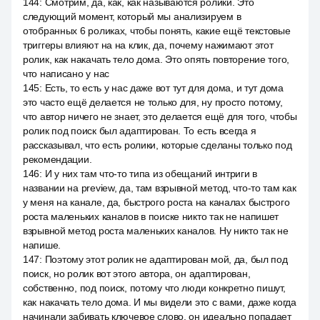
144
:
Смотрим, да, как, как называются ролики. Это
следующий момент, который мы анализируем в
отобранных 6 роликах, чтобы понять, какие ещё текстовые
триггеры влияют на на клик, да, почему нажимают этот
ролик, как накачать тело дома. Это опять повторение того,
что написано у нас
145
:
Есть, то есть у нас даже вот тут для дома, и тут дома
это часто ещё делается не только для, ну просто потому,
что автор ничего не знает, это делается ещё для того, чтобы
ролик под поиск был адаптирован. То есть всегда я
рассказывал, что есть ролики, которые сделаны только под
рекомендации.
146
:
И у них там что-то типа из обещаний интриги в
названии на preview, да, там взрывной метод, что-то там как
у меня на канале, да, быстрого роста на каналах быстрого
роста маленьких каналов в поиске никто так не напишет
взрывной метод роста маленьких каналов. Ну никто так не
напише.
147
:
Поэтому этот ролик не адаптирован мой, да, был под
поиск, но ролик вот этого автора, он адаптирован,
собственно, под поиск, потому что люди конкретно пишут,
как накачать тело дома. И мы видели это с вами, даже когда
начинали забивать ключевое слово, он идеально попадает