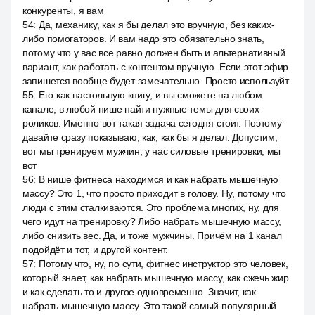
конкуренты, я вам
54
:
Да, механику, как я бы делал это вручную, без каких-
либо помогаторов. И вам надо это обязательно знать,
потому что у вас все равно должен быть и альтернативный
вариант, как работать с контентом вручную. Если этот эфир
запишется вообще будет замечательно. Просто используйт
55
:
Его как настольную книгу, и вы сможете на любом
канале, в любой нише найти нужные темы для своих
роликов. Именно вот такая задача сегодня стоит. Поэтому
давайте сразу показываю, как, как бы я делал. Допустим,
вот мы тренируем мужчин, у нас силовые тренировки, мы
вот
56
:
В нише фитнеса находимся и как набрать мышечную
массу? Это 1, что просто приходит в голову. Ну, потому что
люди с этим сталкиваются. Это проблема многих, ну, для
чего идут на тренировку? Либо набрать мышечную массу,
либо снизить вес. Да, и тоже мужчины. Причём на 1 канал
подойдёт и тот, и другой контент.
57
:
Потому что, ну, по сути, фитнес инструктор это человек,
который знает, как набрать мышечную массу, как сжечь жир
и как сделать то и другое одновременно. Значит, как
набрать мышечную массу. Это такой самый популярный