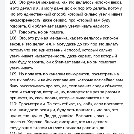
106
:
Это ручная механика, как это делалось испокон веков,
и это делал и я, и могу даже до сих пор это делать, потому
что это единственный способ, который сильно увеличивает
насмотренность, даже сервис, про который вам буду
говорить. Он облегчает задачу увеличивать насмотр.
107
:
Говорить, но он помога.
108
:
Это, это ручная механика, как это делалось испокон
веков, и это делал и я, и могу даже до сих пор это делать,
потому что это единственный способ, который сильно
увеличивает насмотренность, даже сервис, про который
вам буду говорить, он облегчает задачи, но он помогает
увеличивать
109
:
Но полазить по каналам конкурентов, посмотреть на
все их работы и найти совпадения, которые вот сейчас вам
буду рассказывать про это, да, совпадения среди объектов,
слов и триггеров, которые, ну, повторяются раз за разом и
приносят, ну, свои плоды, которые выделяются из за
110
:
Просмотрами. То есть сейчас, ну, лайк, если поставите,
там, накидаете реакции, буду хоть понимать, что это, это
нужно, это нужно. Да, да, давайте. Вот очень, очень
полезно. Хорошо. Значит, смотрите, что мы делаем
следующим этапом мы уже накидали роликов, да.
111
:
Мы уже накидали просто, ну, так сказать, там, да, пачку