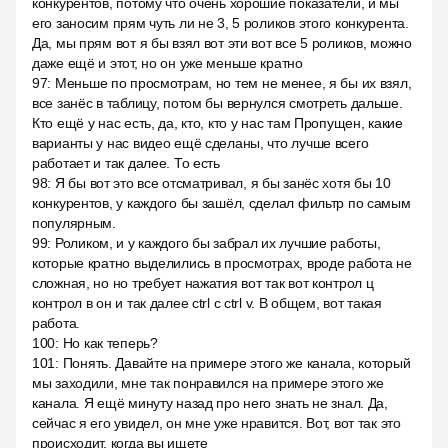
конкурентов, потому что очень хорошие показатели, и мы
его заносим прям чуть ли не 3, 5 роликов этого конкурента.
Да, мы прям вот я бы взял вот эти вот все 5 роликов, можно
даже ещё и этот, но он уже меньше кратно
97
:
Меньше по просмотрам, но тем не менее, я бы их взял,
все занёс в таблицу, потом бы вернулся смотреть дальше.
Кто ещё у нас есть, да, кто, кто у нас там Пропущен, какие
варианты у нас видео ещё сделаны, что лучше всего
работает и так далее. То есть
98
:
Я бы вот это все отсматривал, я бы занёс хотя бы 10
конкурентов, у каждого бы зашёл, сделал фильтр по самым
популярным.
99
:
Роликом, и у каждого бы забрал их лучшие работы,
которые кратно выделились в просмотрах, вроде работа не
сложная, но но требует нажатия вот так вот контрол ц
контрол в он и так далее ctrl c ctrl v. В общем, вот такая
работа.
100
:
Но как теперь?
101
:
Понять. Давайте на примере этого же канала, который
мы заходили, мне так понравился на примере этого же
канала. Я ещё минуту назад про него знать не знал. Да,
сейчас я его увидел, он мне уже нравится. Вот, вот так это
происходит, когда вы ищете