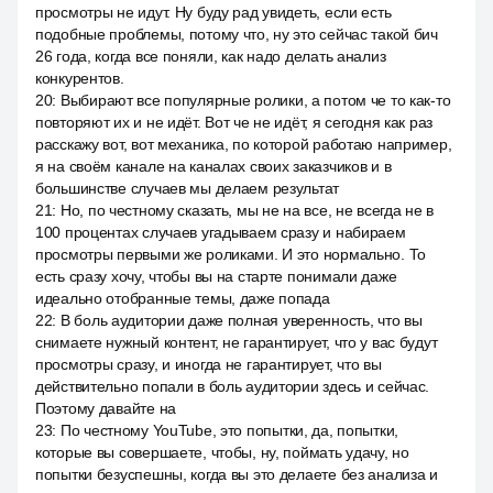
просмотры не идут. Ну буду рад увидеть, если есть
подобные проблемы, потому что, ну это сейчас такой бич
26 года, когда все поняли, как надо делать анализ
конкурентов.
20
:
Выбирают все популярные ролики, а потом че то как-то
повторяют их и не идёт. Вот че не идёт, я сегодня как раз
расскажу вот, вот механика, по которой работаю например,
я на своём канале на каналах своих заказчиков и в
большинстве случаев мы делаем результат
21
:
Но, по честному сказать, мы не на все, не всегда не в
100 процентах случаев угадываем сразу и набираем
просмотры первыми же роликами. И это нормально. То
есть сразу хочу, чтобы вы на старте понимали даже
идеально отобранные темы, даже попада
22
:
В боль аудитории даже полная уверенность, что вы
снимаете нужный контент, не гарантирует, что у вас будут
просмотры сразу, и иногда не гарантирует, что вы
действительно попали в боль аудитории здесь и сейчас.
Поэтому давайте на
23
:
По честному YouTube, это попытки, да, попытки,
которые вы совершаете, чтобы, ну, поймать удачу, но
попытки безуспешны, когда вы это делаете без анализа и