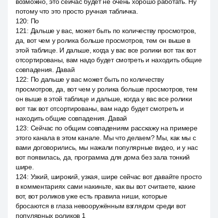
возможно, это сейчас будет не очень хорошо работать. Ну
потому что это просто ручная табличка.
120
:
По
121
:
Дальше у вас, может быть по количеству просмотров,
да, вот чем у ролика больше просмотров, тем он выше в
этой таблице. И дальше, когда у вас все ролики вот так вот
отсортированы, вам надо будет смотреть и находить общие
совпадения. Давай
122
:
По дальше у вас может быть по количеству
просмотров, да, вот чем у ролика больше просмотров, тем
он выше в этой таблице и дальше, когда у вас все ролики
вот так вот отсортированы, вам надо будет смотреть и
находить общие совпадения. Давай
123
:
Сейчас по общим совпадениям расскажу на примере
этого канала в этом канале. Мы что делаем? Мы, как мы с
вами договорились, мы нажали популярные видео, и у нас
вот появилась, да, программа для дома без зала тонкий
шире.
124
:
Узкий, широкий, узкая, шире сейчас вот давайте просто
в комментариях сами накиньте, как вы вот считаете, какие
вот, вот роликов уже есть правила ниши, которые
бросаются в глаза невооружённым взглядом среди вот
популярных роликов 1