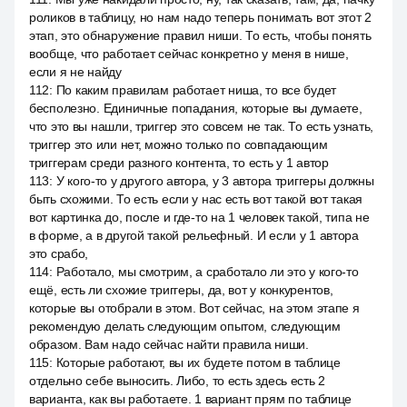
роликов в таблицу, но нам надо теперь понимать вот этот 2
этап, это обнаружение правил ниши. То есть, чтобы понять
вообще, что работает сейчас конкретно у меня в нише,
если я не найду
112
:
По каким правилам работает ниша, то все будет
бесполезно. Единичные попадания, которые вы думаете,
что это вы нашли, триггер это совсем не так. То есть узнать,
триггер это или нет, можно только по совпадающим
триггерам среди разного контента, то есть у 1 автор
113
:
У кого-то у другого автора, у 3 автора триггеры должны
быть схожими. То есть если у нас есть вот такой вот такая
вот картинка до, после и где-то на 1 человек такой, типа не
в форме, а в другой такой рельефный. И если у 1 автора
это срабо,
114
:
Работало, мы смотрим, а сработало ли это у кого-то
ещё, есть ли схожие триггеры, да, вот у конкурентов,
которые вы отобрали в этом. Вот сейчас, на этом этапе я
рекомендую делать следующим опытом, следующим
образом. Вам надо сейчас найти правила ниши.
115
:
Которые работают, вы их будете потом в таблице
отдельно себе выносить. Либо, то есть здесь есть 2
варианта, как вы работаете. 1 вариант прям по таблице