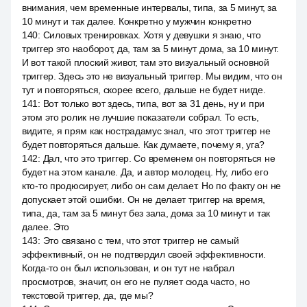
внимания, чем временные интервалы, типа, за 5 минут, за
10 минут и так далее. Конкретно у мужчин конкретно
140
:
Силовых тренировках. Хотя у девушки я знаю, что
триггер это наоборот, да, там за 5 минут дома, за 10 минут.
И вот такой плоский живот, там это визуальный основной
триггер. Здесь это не визуальный триггер. Мы видим, что он
тут и повторяться, скорее всего, дальше не будет нигде.
141
:
Вот только вот здесь, типа, вот за 31 день, ну и при
этом это ролик не лучшие показатели собрал. То есть,
видите, я прям как нострадамус знал, что этот триггер не
будет повторяться дальше. Как думаете, почему я, уга?
142
:
Дал, что это триггер. Со временем он повторяться не
будет на этом канале. Да, и автор молодец. Ну, либо его
кто-то продюсирует, либо он сам делает. Но по факту он не
допускает этой ошибки. Он не делает триггер на время,
типа, да, там за 5 минут без зала, дома за 10 минут и так
далее. Это
143
:
Это связано с тем, что этот триггер не самый
эффективный, он не подтвердил своей эффективности.
Когда-то он был использован, и он тут не набрал
просмотров, значит, он его не пуляет сюда часто, но
текстовой триггер, да, где мы?