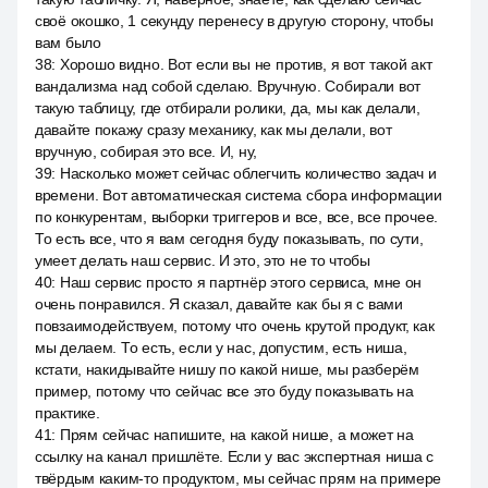
своё окошко, 1 секунду перенесу в другую сторону, чтобы
вам было
38
:
Хорошо видно. Вот если вы не против, я вот такой акт
вандализма над собой сделаю. Вручную. Собирали вот
такую таблицу, где отбирали ролики, да, мы как делали,
давайте покажу сразу механику, как мы делали, вот
вручную, собирая это все. И, ну,
39
:
Насколько может сейчас облегчить количество задач и
времени. Вот автоматическая система сбора информации
по конкурентам, выборки триггеров и все, все, все прочее.
То есть все, что я вам сегодня буду показывать, по сути,
умеет делать наш сервис. И это, это не то чтобы
40
:
Наш сервис просто я партнёр этого сервиса, мне он
очень понравился. Я сказал, давайте как бы я с вами
повзаимодействуем, потому что очень крутой продукт, как
мы делаем. То есть, если у нас, допустим, есть ниша,
кстати, накидывайте нишу по какой нише, мы разберём
пример, потому что сейчас все это буду показывать на
практике.
41
:
Прям сейчас напишите, на какой нише, а может на
ссылку на канал пришлёте. Если у вас экспертная ниша с
твёрдым каким-то продуктом, мы сейчас прям на примере