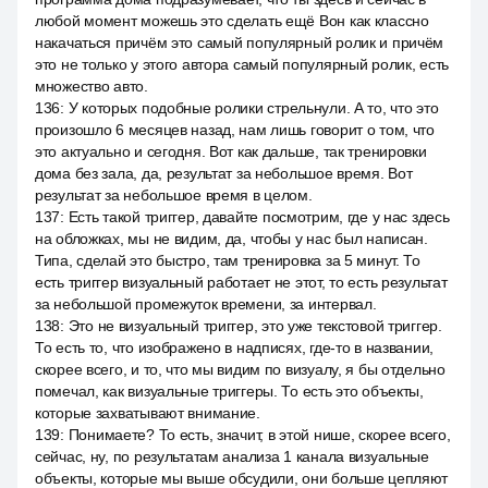
любой момент можешь это сделать ещё Вон как классно
накачаться причём это самый популярный ролик и причём
это не только у этого автора самый популярный ролик, есть
множество авто.
136
:
У которых подобные ролики стрельнули. А то, что это
произошло 6 месяцев назад, нам лишь говорит о том, что
это актуально и сегодня. Вот как дальше, так тренировки
дома без зала, да, результат за небольшое время. Вот
результат за небольшое время в целом.
137
:
Есть такой триггер, давайте посмотрим, где у нас здесь
на обложках, мы не видим, да, чтобы у нас был написан.
Типа, сделай это быстро, там тренировка за 5 минут. То
есть триггер визуальный работает не этот, то есть результат
за небольшой промежуток времени, за интервал.
138
:
Это не визуальный триггер, это уже текстовой триггер.
То есть то, что изображено в надписях, где-то в названии,
скорее всего, и то, что мы видим по визуалу, я бы отдельно
помечал, как визуальные триггеры. То есть это объекты,
которые захватывают внимание.
139
:
Понимаете? То есть, значит, в этой нише, скорее всего,
сейчас, ну, по результатам анализа 1 канала визуальные
объекты, которые мы выше обсудили, они больше цепляют