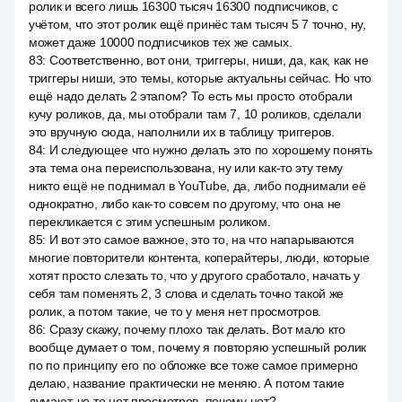
ролик и всего лишь 16300 тысяч 16300 подписчиков, с
учётом, что этот ролик ещё принёс там тысяч 5 7 точно, ну,
может даже 10000 подписчиков тех же самых.
83
:
Соответственно, вот они, триггеры, ниши, да, как, как не
триггеры ниши, это темы, которые актуальны сейчас. Но что
ещё надо делать 2 этапом? То есть мы просто отобрали
кучу роликов, да, мы отобрали там 7, 10 роликов, сделали
это вручную сюда, наполнили их в таблицу триггеров.
84
:
И следующее что нужно делать это по хорошему понять
эта тема она переиспользована, ну или как-то эту тему
никто ещё не поднимал в YouTube, да, либо поднимали её
однократно, либо как-то совсем по другому, что она не
перекликается с этим успешным роликом.
85
:
И вот это самое важное, это то, на что напарываются
многие повторители контента, коперайтеры, люди, которые
хотят просто слезать то, что у другого сработало, начать у
себя там поменять 2, 3 слова и сделать точно такой же
ролик, а потом такие, че то у меня нет просмотров.
86
:
Сразу скажу, почему плохо так делать. Вот мало кто
вообще думает о том, почему я повторяю успешный ролик
по по принципу его по обложке все тоже самое примерно
делаю, название практически не меняю. А потом такие
думают, че то нет просмотров, почему нет?