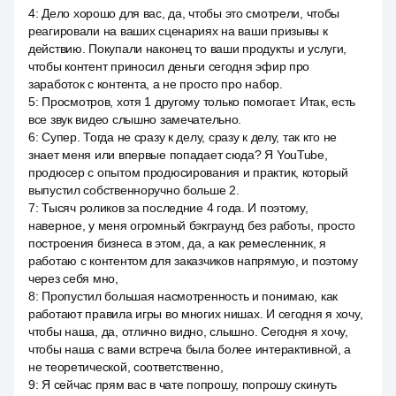
4
:
Дело хорошо для вас, да, чтобы это смотрели, чтобы
реагировали на ваших сценариях на ваши призывы к
действию. Покупали наконец то ваши продукты и услуги,
чтобы контент приносил деньги сегодня эфир про
заработок с контента, а не просто про набор.
5
:
Просмотров, хотя 1 другому только помогает. Итак, есть
все звук видео слышно замечательно.
6
:
Супер. Тогда не сразу к делу, сразу к делу, так кто не
знает меня или впервые попадает сюда? Я YouTube,
продюсер с опытом продюсирования и практик, который
выпустил собственноручно больше 2.
7
:
Тысяч роликов за последние 4 года. И поэтому,
наверное, у меня огромный бэкграунд без работы, просто
построения бизнеса в этом, да, а как ремесленник, я
работаю с контентом для заказчиков напрямую, и поэтому
через себя мно,
8
:
Пропустил большая насмотренность и понимаю, как
работают правила игры во многих нишах. И сегодня я хочу,
чтобы наша, да, отлично видно, слышно. Сегодня я хочу,
чтобы наша с вами встреча была более интерактивной, а
не теоретической, соответственно,
9
:
Я сейчас прям вас в чате попрошу, попрошу скинуть