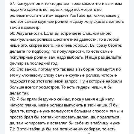
67
:
Конкурентов и те кто делают тоже самое что и вы и вам
надо что сделать во первых надо посмотреть по
релевантности что нам выдаёт YouTube да, какие, какие у
нас вот самые крупные ролики и сразу хочу сказать вот есть
такой параметр.
68
:
Актуальности. Если вы встречаете слишком много
неактуальных роликов шестилетней давности, то в любой
нише это, скорее всего, не очень хорошо. Вы сразу берете,
делаете по подборку, по популярности, то есть самые
популярные ролики вам надо выбрать. И ещё раз делайте
фильтр за последний год.
69
:
Это важно, потому что так вам в выборке попадутся по
этому ключевому слову самые крупные ролики, которые
подходят под этот ключевой запрос. Ну и которые набрали
больше всего просмотров. То есть лидеры ниши, я бы
делал так.
70
:
Я бы прям бездумно сейчас, пока у меня ещё нету
чёткого плана, какие ролики выпускать в этой нише. Я бы
брал те, которые уже пользуются большим спросом темы и
просто брал бы вот так копировать делал, да, поделиться,
да, там копировать и вставлял бы себе их в таблицу и уже
71
:
В этой таблице бы все потихонечку собирал, то есть