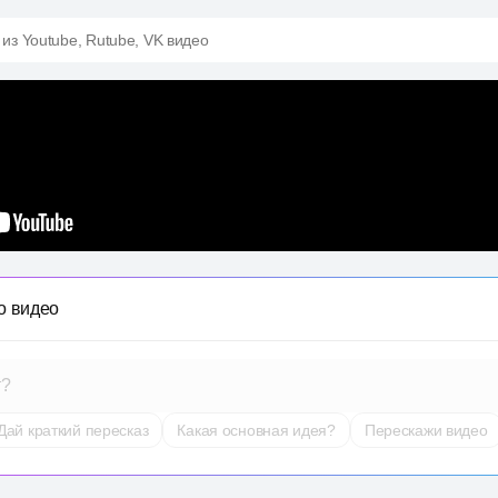
 из Youtube, Rutube, VK видео
о видео
т?
Дай краткий пересказ
Какая основная идея?
Перескажи видео