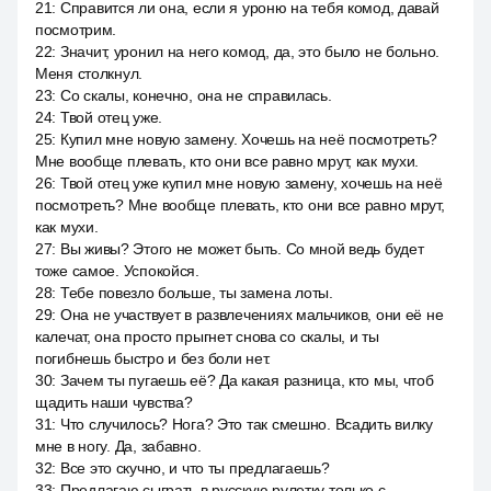
21
:
Справится ли она, если я уроню на тебя комод, давай
посмотрим.
22
:
Значит, уронил на него комод, да, это было не больно.
Меня столкнул.
23
:
Со скалы, конечно, она не справилась.
24
:
Твой отец уже.
25
:
Купил мне новую замену. Хочешь на неё посмотреть?
Мне вообще плевать, кто они все равно мрут, как мухи.
26
:
Твой отец уже купил мне новую замену, хочешь на неё
посмотреть? Мне вообще плевать, кто они все равно мрут,
как мухи.
27
:
Вы живы? Этого не может быть. Со мной ведь будет
тоже самое. Успокойся.
28
:
Тебе повезло больше, ты замена лоты.
29
:
Она не участвует в развлечениях мальчиков, они её не
калечат, она просто прыгнет снова со скалы, и ты
погибнешь быстро и без боли нет.
30
:
Зачем ты пугаешь её? Да какая разница, кто мы, чтоб
щадить наши чувства?
31
:
Что случилось? Нога? Это так смешно. Всадить вилку
мне в ногу. Да, забавно.
32
:
Все это скучно, и что ты предлагаешь?
33
:
Предлагаю сыграть в русскую рулетку только с