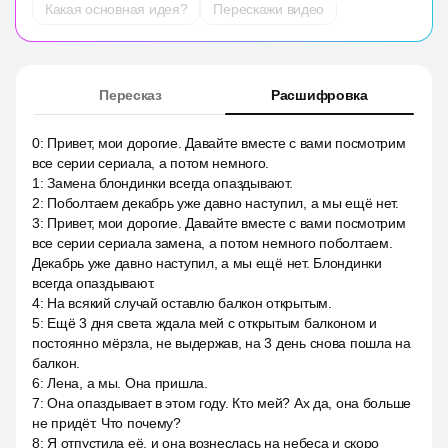
Какая основная идея?
Перескажи видео
Пересказ
Расшифровка
0
:
Привет, мои дорогие. Давайте вместе с вами посмотрим
все серии сериала, а потом немного.
1
:
Замена блондинки всегда опаздывают.
2
:
Поболтаем декабрь уже давно наступил, а мы ещё нет.
3
:
Привет, мои дорогие. Давайте вместе с вами посмотрим
все серии сериала замена, а потом немного поболтаем.
Декабрь уже давно наступил, а мы ещё нет. Блондинки
всегда опаздывают.
4
:
На всякий случай оставлю балкон открытым.
5
:
Ещё 3 дня света ждала мей с открытым балконом и
постоянно мёрзла, не выдержав, на 3 день снова пошла на
балкон.
6
:
Лена, а мы. Она пришла.
7
:
Она опаздывает в этом году. Кто мей? Ах да, она больше
не придёт. Что почему?
8
:
Я отпустила её, и она вознеслась на небеса и скоро