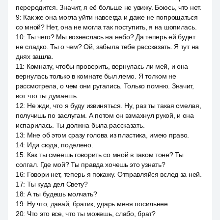
переродится. Значит, я её больше не увижу. Боюсь, что нет.
9
:
Как же она могла уйти навсегда и даже не попрощаться
со мной? Нет, она не могла так поступить, я на шопилась.
10
:
Ты чего? Мы вознеслась на небо? Да теперь ей будет
не сладко. Ты о чем? Ой, забыла тебе рассказать. Я тут на
днях зашла.
11
:
Комнату, чтобы проверить, вернулась ли мей, и она
вернулась только в комнате был лемо. Я толком не
рассмотрела, о чем они ругались. Только помню. Значит,
вот что ты думаешь.
12
:
Не жди, что я буду извиняться. Ну, раз ты такая смелая,
получишь по заслугам. А потом он взмахнул рукой, и она
испарилась. Ты должна была рассказать.
13
:
Мне об этом сразу голова из пластика, имею право.
14
:
Иди сюда, поделено.
15
:
Как ты смеешь говорить со мной в таком тоне? Ты
солгал. Где мой? Ты правда хочешь это узнать?
16
:
Говори нет, теперь я покажу. Отправляйся вслед за ней.
17
:
Ты куда дел Свету?
18
:
А ты будешь молчать?
19
:
Ну что, давай, братик, ударь меня посильнее.
20
:
Что это все, что ты можешь, слабо, брат?