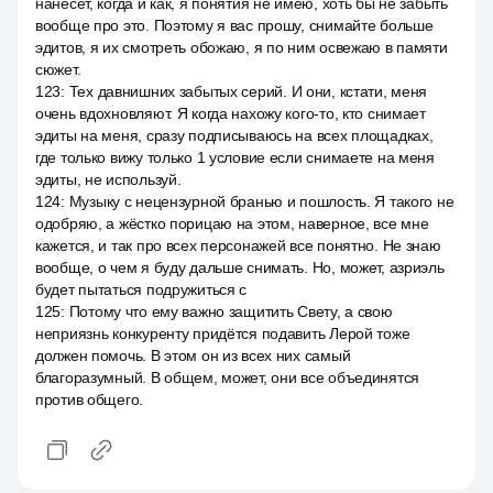
нанесёт, когда и как, я понятия не имею, хоть бы не забыть
вообще про это. Поэтому я вас прошу, снимайте больше
эдитов, я их смотреть обожаю, я по ним освежаю в памяти
сюжет.
123
:
Тех давнишних забытых серий. И они, кстати, меня
очень вдохновляют. Я когда нахожу кого-то, кто снимает
эдиты на меня, сразу подписываюсь на всех площадках,
где только вижу только 1 условие если снимаете на меня
эдиты, не используй.
124
:
Музыку с нецензурной бранью и пошлость. Я такого не
одобряю, а жёстко порицаю на этом, наверное, все мне
кажется, и так про всех персонажей все понятно. Не знаю
вообще, о чем я буду дальше снимать. Но, может, азриэль
будет пытаться подружиться с
125
:
Потому что ему важно защитить Свету, а свою
неприязнь конкуренту придётся подавить Лерой тоже
должен помочь. В этом он из всех них самый
благоразумный. В общем, может, они все объединятся
против общего.