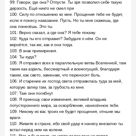
99
:
Говори, где она? Отпусти. Ты зря позволил себе такую
дерзость. Ещё никто не смел при
100
:
Силу по отношению ко мне. Прощения тебе не будет,
если я понесу наказание. Пусть. Но ты мне скажешь, где
она понесёшь. Это ты.
101
:
Верно сказал, а где она? Я тебе покажу.
102
:
Куда ты его отправил? Забудьте о нём. Он не
вернётся, так же, как и она тогда.
103
:
В знак примирения.
104
:
Ты куда?
105
:
Я отправил всех в параллельную ветвь Вселенной, там
такие как азриль, бессмертный и всемогущий, благодаря
таким, как свето, заменам, что переносят боль.
106
:
И старение их господ света отправилась туда за мей,
которую запер там, за грубость ко мне.
107
:
Там они погибнут.
108
:
Я приношу свои извинения, великий владыка
потустороннего мира, за оскорбление, нанесённое тебе.
109
:
Никому из вас троих не будет прощения, отныне мы
враги.
110
:
Живите в страхе, ибо свой удар я нанесу внезапно ты
встал перед ним на колени.
111
:
Star, я был прав, но никто из вас мне не верил.