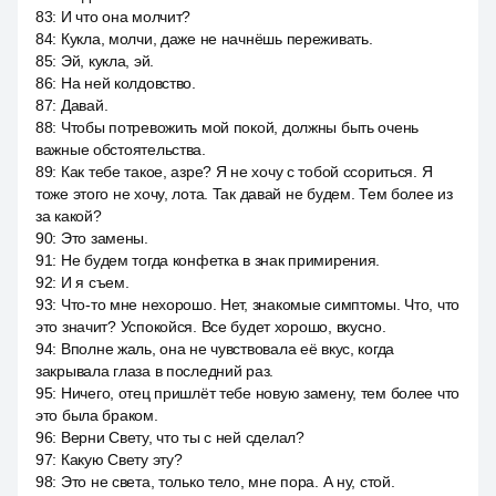
83
:
И что она молчит?
84
:
Кукла, молчи, даже не начнёшь переживать.
85
:
Эй, кукла, эй.
86
:
На ней колдовство.
87
:
Давай.
88
:
Чтобы потревожить мой покой, должны быть очень
важные обстоятельства.
89
:
Как тебе такое, азре? Я не хочу с тобой ссориться. Я
тоже этого не хочу, лота. Так давай не будем. Тем более из
за какой?
90
:
Это замены.
91
:
Не будем тогда конфетка в знак примирения.
92
:
И я съем.
93
:
Что-то мне нехорошо. Нет, знакомые симптомы. Что, что
это значит? Успокойся. Все будет хорошо, вкусно.
94
:
Вполне жаль, она не чувствовала её вкус, когда
закрывала глаза в последний раз.
95
:
Ничего, отец пришлёт тебе новую замену, тем более что
это была браком.
96
:
Верни Свету, что ты с ней сделал?
97
:
Какую Свету эту?
98
:
Это не света, только тело, мне пора. А ну, стой.