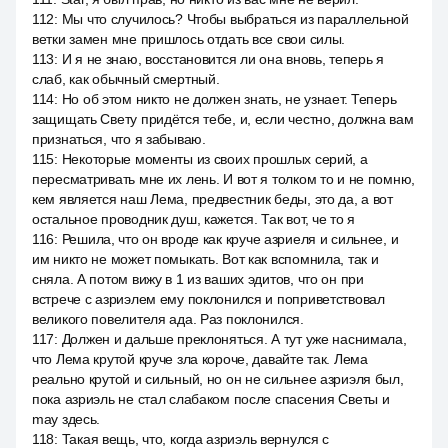
112
:
Мы что случилось? Чтобы выбраться из параллельной
ветки замен мне пришлось отдать все свои силы.
113
:
И я не знаю, восстановится ли она вновь, теперь я
слаб, как обычный смертный.
114
:
Но об этом никто не должен знать, не узнает. Теперь
защищать Свету придётся тебе, и, если честно, должна вам
признаться, что я забываю.
115
:
Некоторые моменты из своих прошлых серий, а
пересматривать мне их лень. И вот я толком то и не помню,
кем является наш Лема, предвестник беды, это да, а вот
остальное проводник душ, кажется. Так вот, че то я
116
:
Решила, что он вроде как круче азриеля и сильнее, и
им никто не может помыкать. Вот как вспомнила, так и
сняла. А потом вижу в 1 из ваших эдитов, что он при
встрече с азриэлем ему поклонился и поприветствовал
великого повелителя ада. Раз поклонился.
117
:
Должен и дальше преклоняться. А тут уже наснимала,
что Лема крутой круче зла короче, давайте так. Лема
реально крутой и сильный, но он не сильнее азриэля был,
пока азриэль не стал слабаком после спасения Светы и
may здесь.
118
:
Такая вещь, что, когда азриэль вернулся с