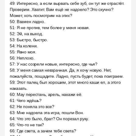
49
:
Интересно, а если вырвать себе зуб, он тут же отрастёт.
Проверим. Хватит. Вам ещё не надоело? Это скучно?
Может, хоть посмотрим на этих?
50
:
Взамен ладно.
51
:
Я не против, тем более у меня новая.
52
:
Эй, на выход.
53
:
Быстро, быстро.
54
:
На колени.
55
:
Явно моя.
56
:
Неплохо.
57
:
У нас созрели новые, интересно, где чья?
58
:
У меня самая невзрачная. Да, я хочу новую. Нет,
пожалуйста, пощадите. Ладно, пусть будет, пока поиграем.
59
:
Этот палец был хорошим, этот много каши ел, а этого
наказать.
60
:
May перестань, арель, накажи её.
61
:
Чего ждёшь?
62
:
Не поняла это все?
63
:
Мне надоела эта игра, пошли Вон.
64
:
Что это было, брат? Он порезал руку.
65
:
Что-то не так?
66
:
Где света, а зачем тебе света?