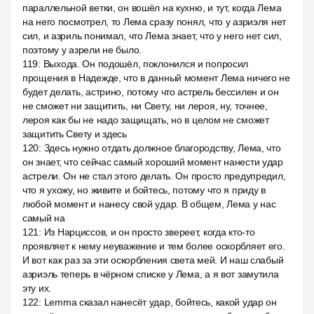
параллельной ветки, он вошёл на кухню, и тут, когда Лема
на него посмотрел, то Лема сразу понял, что у азриэля нет
сил, и азриль понимал, что Лема знает, что у него нет сил,
поэтому у азрели не было.
119
:
Выхода. Он подошёл, поклонился и попросил
прощения в Надежде, что в данный момент Лема ничего не
будет делать, астрино, потому что астрель бессилен и он
не сможет ни защитить, ни Свету, ни лероя, ну, точнее,
лероя как бы не надо защищать, но в целом не сможет
защитить Свету и здесь
120
:
Здесь нужно отдать должное благородству, Лема, что
он знает, что сейчас самый хороший момент нанести удар
астрели. Он не стал этого делать. Он просто предупредил,
что я ухожу, но живите и бойтесь, потому что я приду в
любой момент и нанесу свой удар. В общем, Лема у нас
самый на
121
:
Из Нарциссов, и он просто звереет, когда кто-то
проявляет к нему неуважение и тем более оскорбляет его.
И вот как раз за эти оскорбления света мей. И наш слабый
азриэль теперь в чёрном списке у Лема, а я вот замутила
эту их.
122
:
Lemma сказал нанесёт удар, бойтесь, какой удар он