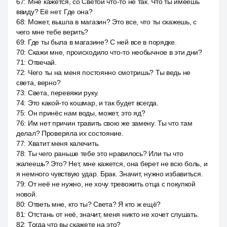
67
:
Мне кажется, со Светой что-то не так. Что ты имеешь
ввиду? Её нет. Где она?
68
:
Может, вышла в магазин? Это все, что ты скажешь, с
чего мне тебе верить?
69
:
Где ты была в магазине? С ней все в порядке.
70
:
Скажи мне, происходило что-то необычное в эти дни?
71
:
Отвечай.
72
:
Чего ты на меня постоянно смотришь? Ты ведь не
света, верно?
73
:
Света, перевяжи руку.
74
:
Это какой-то кошмар, и так будет всегда.
75
:
Он принёс нам воды, может, это яд?
76
:
Им нет причин травить свою же замену. Ты что там
делал? Проверяла их состояние.
77
:
Хватит меня калечить.
78
:
Ты чего раньше тебе это нравилось? Или ты что
жалеешь? Это? Нет, мне кажется, она берет не всю боль, и
я немного чувствую удар. Брак. Значит, нужно избавиться.
79
:
От неё не нужно, не хочу тревожить отца с покупкой
новой.
80
:
Ответь мне, кто ты? Света? Я кто ж ещё?
81
:
Отстань от неё, значит, меня никто не хочет слушать.
82
:
Тогда что вы скажете на это?