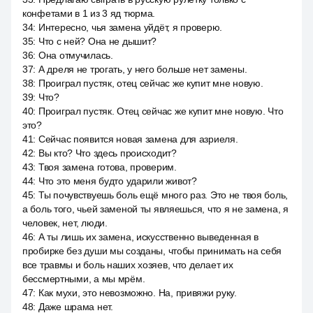
конфетами в 1 из 3 яд тюрма.
34
:
Интересно, чья замена уйдёт, я проверю.
35
:
Что с ней? Она не дышит?
36
:
Она отмучилась.
37
:
А дреля не трогать, у него больше нет замены.
38
:
Проиграл пустяк, отец сейчас же купит мне новую.
39
:
Что?
40
:
Проиграл пустяк. Отец сейчас же купит мне новую. Что
это?
41
:
Сейчас появится новая замена для азриеля.
42
:
Вы кто? Что здесь происходит?
43
:
Твоя замена готова, проверим.
44
:
Что это меня будто ударили живот?
45
:
Ты почувствуешь боль ещё много раз. Это не твоя боль,
а боль того, чьей заменой ты являешься, что я не замена, я
человек, нет, люди.
46
:
А ты лишь их замена, искусственно выведенная в
пробирке без души мы созданы, чтобы принимать на себя
все травмы и боль наших хозяев, что делает их
бессмертными, а мы мрём.
47
:
Как мухи, это невозможно. На, привяжи руку.
48
:
Даже шрама нет.