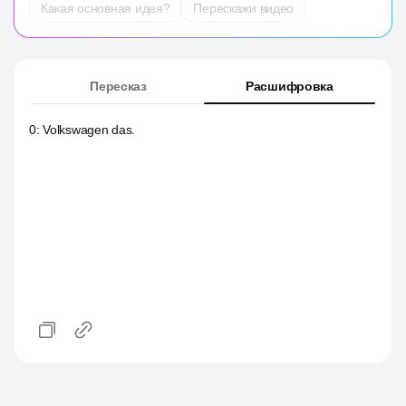
Какая основная идея?
Перескажи видео
Пересказ
Расшифровка
0
:
Volkswagen das.