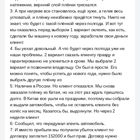
натяжении, верхний слой плёнки трескался.
3
:
А при нагреве все становилось ещё хуже, а гелик весь
угловатый, и плёнку неизбежно придётся тянуть. Никто не
знает, что будет с такой плёнкой через полгода. И вот тут
мы оказались перед выбором 1 вариант оклеить, как есть,
сделали бы машину к новому году, заработали свои деньги
клиент.
4
:
Бы уехал довольный. А что будет через полгода уже не
наши проблемы. 2 вариант сказать клиенту правду и
гарантированно не уложиться в сроки. Мы выбрали 2
вариант и позвонили владельцу. Он был в ярости. Его
можно понять, чтобы успеть до нового года, нужно было
выбрать другую плёнку из
5
:
Наличие в России. Но клиент отказался. Мы снова
заказали плёнку из Китая, но на этот раз ждать пришлось
долго. В Китае все ушли на праздники, поэтому мы собрали
и выдали автомобиль, чтобы не оставлять клиента без
колёс на месяц. Казалось бы, выдохнули. Но через 2
недели клиент
6
:
Сообщил, что передумал клеить автомобиль.
7
:
И вместо прибыли мы получили убыток клиент по
договору заплатил 152000 и был прав. Договор нужно