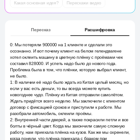
Какая основная идея?
Перескажи видео
Пересказ
Расшифровка
0
:
Мы потеряли 900000 на 1 клиенте и сделали это
осознанно. И вот почему клиент на белом гелендвагене
хотел оклеить машину в цветную плёнку с проёмами чек
составил 828000. И успеть надо было до нового года.
Проблема была в том, что плёнки, которую выбрал клиент,
не было.
1
:
В наличии её надо было ждать из Китая целый месяц, но
если у вас есть деньги, то вы всегда можете купить
новогоднее чудо. Плёнку из Китая отправили самолётом.
Ждать придётся всего неделю. Мы заключили с клиентом
договор с фиксацией сроков и приступили к работе. Мы
разобрали автомобиль, оклеили проёмы.
2
:
Внутренней части дверей, а также покрасили петли и все
болты в чёрный цвет. Когда мы закончили самую сложную
работу, нам приехала плёнка на кузов. Как же мы охренели,
когда поняли, что плёнка приехала с браком при