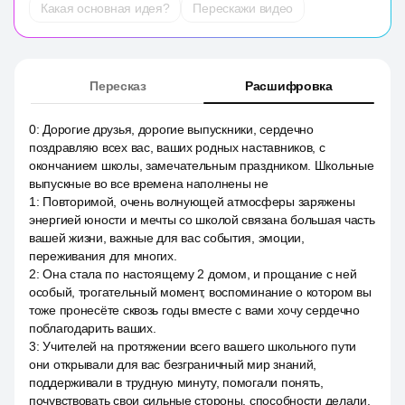
Какая основная идея?
Перескажи видео
Пересказ
Расшифровка
0
:
Дорогие друзья, дорогие выпускники, сердечно
поздравляю всех вас, ваших родных наставников, с
окончанием школы, замечательным праздником. Школьные
выпускные во все времена наполнены не
1
:
Повторимой, очень волнующей атмосферы заряжены
энергией юности и мечты со школой связана большая часть
вашей жизни, важные для вас события, эмоции,
переживания для многих.
2
:
Она стала по настоящему 2 домом, и прощание с ней
особый, трогательный момент, воспоминание о котором вы
тоже пронесёте сквозь годы вместе с вами хочу сердечно
поблагодарить ваших.
3
:
Учителей на протяжении всего вашего школьного пути
они открывали для вас безграничный мир знаний,
поддерживали в трудную минуту, помогали понять,
почувствовать свои сильные стороны, способности делали.