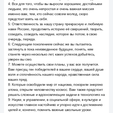
4
:
Все для того, чтобы вы выросли хорошими, достойными
людьми, это очень непростая и очень важная миссия
именно вам, тем, кто сейчас совсем молод, скоро
предстоит взять на себя.
5
:
Ответственность за нашу страну прекрасную и любимую
нами Россию, продолжить историю её свершений, творить,
созидать, созидать наследие, которое вы потом, в свою
очередь, переда.
6
:
Следующим поколением сейчас же вы пытаетесь
заглянуть в пока неизведанное будущее, понять, кем
станете через несколько лет, каких успехов добьётесь,
уверен вы смо.
7
:
Можете осуществить свои планы, у вас все получится.
Вам присущ ген победителей в вашем сердце, вашей душе
воля и сплочённость нашего народа, нравственная сила
ваших пред.
8
:
Которые освободили мир от нацизма, покорили энергию
атома, открыли человечеству космос. Вам также предстоит
решать сложные и вдохновляющие задачи в технологиях на
9
:
Науке, в управлении, в социальной сфере, в культуре и
искусстве главное настойчиво и упорно идти к достижению
целей и, конечно, помнить важные школьные уроки.