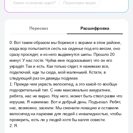
Какая основная идея?
Перескажи видео
Пересказ
Расшифровка
0
:
Вот таким образом мы боремся с ворами в этом районе,
когда вор попытается сесть на сиденье под его весом, оно
сразу просядет, и из него выдвинутся шипы. Прошло 20
минут. У нас гости. Чуйка мне подсказывает, что он его
украдёт. Так и есть. Как только сядет, я нажимаю все,
подключай, иди ты сюда, мой маленький. Кстати, в
следующий раз он дважды подумае.
1
:
Прежде чем украсть велосипед, а это какой-то вообще
подозрительный тип. С ним максимально аккуратнее,
ребята, нас не видно. Ноу него, может быть ствол разве что
игрушка. Я нажимаю. Вот и добрый день. Подъехал. Ребят,
нас, возможно, засекли. Мы сменили локацию и оставили
велосипед на парковке для людей с инвалидностью, чтобы
проверить, есть ли у людей хотя бы капля совести.
2
:
Я.