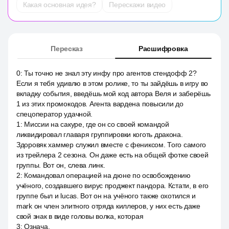
Какая основная идея?
Перескажи видео
Пересказ
Расшифровка
0
:
Ты точно не знал эту инфу про агентов стендофф 2?
Если я тебя удивлю в этом ролике, то ты зайдёшь в игру во
вкладку события, введёшь мой код автора Веля и заберёшь
1 из этих промокодов. Агента вардена повысили до
спецоператор удачной.
1
:
Миссии на сакуре, где он со своей командой
ликвидировал главаря группировки коготь дракона.
Здоровяк хаммер служил вместе с фениксом. Того самого
из трейлера 2 сезона. Он даже есть на общей фотке своей
группы. Вот он, слева линк.
2
:
Командовал операцией на дюне по освобождению
учёного, создавшего вирус проджект пандора. Кстати, в его
группе был и lucas. Вот он на учёного также охотился и
mark он член элитного отряда киллеров, у них есть даже
свой знак в виде головы волка, которая
3
:
Означа.